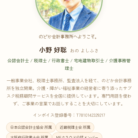
のどか会計事務所へようこそ。
小野 好聡
おの よしふさ
公認会計士 / 税理士 / 行政書士 / 宅地建物取引士 / 介護事務管
理士
一般事業会社、税理士事務所、監査法人を経て、のどか会計事務
所を独立開業。介護・障がい福祉事業の経営者に寄り添ったサブ
スク税務顧問サービスを全国に提供しています。専門用語を使わ
ず、ご事業の言葉でお話しすることを大切にしています。
インボイス登録番号：T7810142329217
日本公認会計士協会 所属
近畿税理士会 所属
大阪府行政書士会 所属
MFクラウド公認メンバー