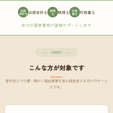
公認
税理
行政
公認会計士
税理士
行政書士
会計士
士
書士
安心の国家資格が直接サポートします
TARGET
こんな方が対象です
営利法人で介護・障がい福祉事業を営む経営者さま向けのサービ
スです。