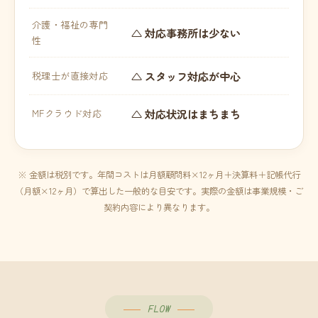
介護・福祉の専門
△ 対応事務所は少ない
性
△ スタッフ対応が中心
税理士が直接対応
△ 対応状況はまちまち
MFクラウド対応
※ 金額は税別です。年間コストは月額顧問料×12ヶ月＋決算料＋記帳代行
（月額×12ヶ月）で算出した一般的な目安です。実際の金額は事業規模・ご
契約内容により異なります。
FLOW