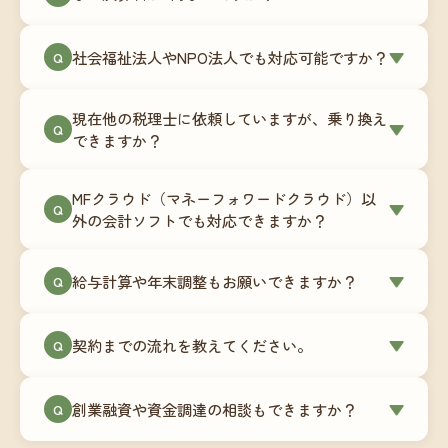
階から税務面でのアドバイスが可能です。融資相
毎月の記帳代行を通じて、決算に必要な準備を月
談にも対応しています。
社会福祉法人やNPO法人でも対応可能ですか？
▼
Q
次で進めています。そのため、決算時に追加の作
業負担が少なく、決算料をいただかないサブスク
対応可能です。ただし、社会福祉法人・NPO法人
リプション型の料金体系を実現しています。年間
現在他の税理士に依頼していますが、乗り換え
は営利法人とは会計基準や監査要件が異なるた
▼
Q
コストが事前にわかるので、資金繰りの見通しも
できますか？
め、別途お見積りとなります。まずはお気軽にご
立てやすくなります。
相談ください。
はい、スムーズに引き継げるようサポートいたし
MFクラウド（マネーフォワードクラウド）以
ます。前任の税理士事務所との連携や、過去の帳
▼
Q
外の会計ソフトでも対応できますか？
簿データの移行もお手伝いします。決算期のタイ
ミングでの乗り換えが最もスムーズですが、期中
当事務所はマネーフォワードクラウド専門でご提
給与計算や年末調整もお願いできますか？
▼
での変更も対応可能です。
Q
供しています。これから会計ソフトを導入される
場合はもちろん、他ソフトからの移行もお手伝い
はい、オプションで承っています。給与計算（勤
します。freee・弥生会計等をご利用中の場合は、
契約までの流れを教えてください。
▼
Q
怠集計あり／5名まで）は月額15,000円〜、年末調
乗り換えタイミングもあわせてご相談ください。
整（5名まで）は月額2,000円〜（いずれも税別）で
①無料Zoom相談のご予約 → ②オンライン面談
す。人数が増える場合は別途お見積りします。
創業融資や資金調達の相談もできますか？
▼
Q
（30〜60分）でご事業内容・ご要望のヒアリング
→ ③お見積り・ご契約 → ④MFクラウドの初期設