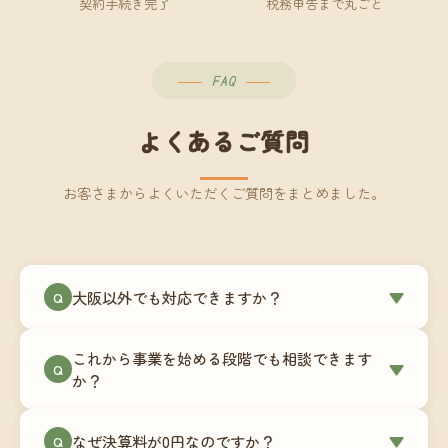
契約手続き完了
税務申告まで丸ごと
FAQ
よくあるご質問
お客さまからよくいただくご質問をまとめました。
大阪以外でも対応できますか？
▼
Q
はい、全国対応をしています。Zoomやチャットツ
これから事業を始める段階でも相談できます
ールを使ったオンラインでのやり取りが中心です
▼
Q
か？
ので、地域を問わずサポート可能です。実際に北
海道から九州まで、幅広い地域の事業者さまにご
もちろんです。創業一期目向けの特別料金（年間
なぜ決算料が0円なのですか？
▼
利用いただいています。
Q
180,000円〜）をご用意しています。事業計画の段