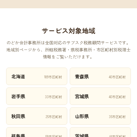
サービス対象地域
のどか会計事務所は全国対応のサブスク税務顧問サービスです。
地域別ページから、所轄税務署・県税事務所・市区町村別税理士
情報をご覧いただけます。
北海道
青森県
189市区町村
40市区町村
岩手県
宮城県
33市区町村
40市区町村
秋田県
山形県
25市区町村
35市区町村
福島県
茨城県
59市区町村
44市区町村