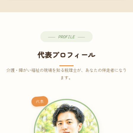
はい、対応可能です。監査法人出身の公認会計士
定 → ⑤月次顧問スタート、という流れです。ご相
が、事業計画書の作成や日本政策金融公庫・信用
談から契約まで費用は発生しませんので、お気軽
保証協会経由の融資申請をサポートします。介
にご連絡ください。
護・障がい福祉事業の特性を踏まえた資金計画を
ご提案します。
PROFILE
代表プロフィール
介護・障がい福祉の現場を知る税理士が、あなたの伴走者になり
ます。
代表