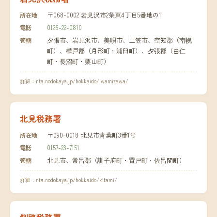
〒068-0002 岩見沢市2条東4丁目5番地の1
所在地
0126-22-0810
電話
夕張市、岩見沢市、美唄市、三笠市、空知郡（南幌
管轄
町）、樺戸郡（月形町・浦臼町）、夕張郡（由仁
町・長沼町・栗山町）
詳細：
nta.nodokaya.jp/hokkaido/iwamizawa/
北見税務署
〒090-0018 北見市青葉町3番1号
所在地
0157-23-7151
電話
北見市、常呂郡（訓子府町・置戸町・佐呂間町）
管轄
詳細：
nta.nodokaya.jp/hokkaido/kitami/