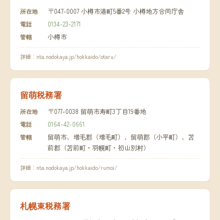
〒047-0007 小樽市港町5番2号 小樽地方合同庁舎
所在地
0134-23-2171
電話
小樽市
管轄
詳細：
nta.nodokaya.jp/hokkaido/otaru/
留萌税務署
〒077-0038 留萌市寿町3丁目19番地
所在地
0164-42-0661
電話
留萌市、増毛郡（増毛町）、留萌郡（小平町）、苫
管轄
前郡（苫前町・羽幌町・初山別村）
詳細：
nta.nodokaya.jp/hokkaido/rumoi/
札幌東税務署