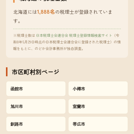
1,888名
北海道には
の税理士が登録されていま
す。
※税理士数は
日本税理士会連合会 税理士登録情報検索サイト
（令
和8年5月29日時点の日本税理士会連合会に登録された税理士）の情
報をもとに、のどか会計事務所が独自調査。
市区町村別ページ
函館市
小樽市
旭川市
室蘭市
釧路市
帯広市