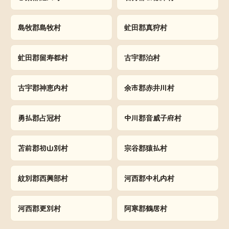
島牧郡島牧村
虻田郡真狩村
虻田郡留寿都村
古宇郡泊村
古宇郡神恵内村
余市郡赤井川村
勇払郡占冠村
中川郡音威子府村
苫前郡初山別村
宗谷郡猿払村
紋別郡西興部村
河西郡中札内村
河西郡更別村
阿寒郡鶴居村