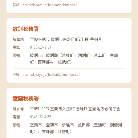
詳細：
nta.nodokaya.jp/hokkaido/kutchan/
紋別税務署
〒094-0013 紋別市南が丘町2丁目1番44号
所在地
0158-23-2191
電話
紋別市、紋別郡（遠軽町・湧別町・滝上町・興部
管轄
町・西興部村・雄武町）
詳細：
nta.nodokaya.jp/hokkaido/mombetsu/
室蘭税務署
〒051-0023 室蘭市入江町1番地13 室蘭地方合同庁舎
所在地
0143-22-4151
電話
室蘭市、登別市、伊達市、虻田郡（豊浦町・洞爺湖
管轄
町）、有珠郡（壮瞥町）