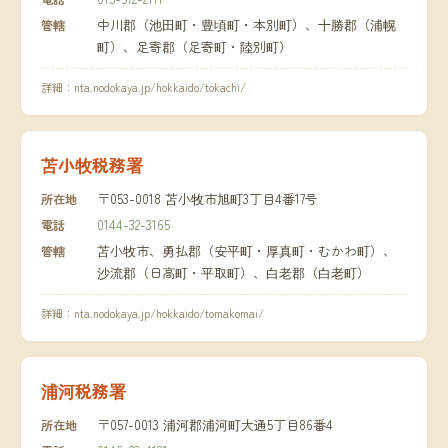
中川郡（池田町・豊頃町・本別町）、十勝郡（浦幌
管轄
町）、足寄郡（足寄町・陸別町）
詳細：
nta.nodokaya.jp/hokkaido/tokachi/
苫小牧税務署
〒053-0018 苫小牧市旭町3丁目4番17号
所在地
0144-32-3165
電話
苫小牧市、勇払郡（安平町・厚真町・むかわ町）、
管轄
沙流郡（日高町・平取町）、白老郡（白老町）
詳細：
nta.nodokaya.jp/hokkaido/tomakomai/
浦河税務署
〒057-0013 浦河郡浦河町大通5丁目86番4
所在地