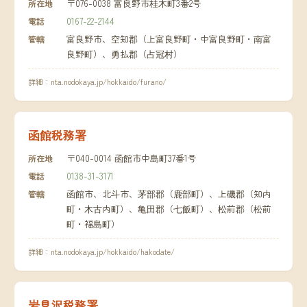
〒076-0038 富良野市桂木町3番2号
所在地
0167-22-2144
電話
富良野市、空知郡（上富良野町・中富良野町・南富
管轄
良野町）、勇払郡（占冠村）
詳細：
nta.nodokaya.jp/hokkaido/furano/
函館税務署
〒040-0014 函館市中島町37番1号
所在地
0138-31-3171
電話
函館市、北斗市、茅部郡（鹿部町）、上磯郡（知内
管轄
町・木古内町）、亀田郡（七飯町）、松前郡（松前
町・福島町）
詳細：
nta.nodokaya.jp/hokkaido/hakodate/
岩見沢税務署