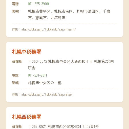
011-555-3900
電話
札幌市豊平区、札幌市南区、札幌市清田区、千歳
管轄
市、恵庭市、北広島市
詳細：
nta.nodokaya.jp/hokkaido/sapminami/
札幌中税務署
〒060-0042 札幌市中央区大通西10丁目 札幌第2合同
所在地
庁舎
011-231-9311
電話
札幌市中央区の一部
管轄
詳細：
nta.nodokaya.jp/hokkaido/sapnaka/
札幌西税務署
〒063-0824 札幌市西区発寒4条1丁目7番1号
所在地