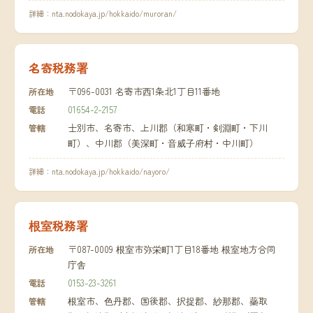
詳細：
nta.nodokaya.jp/hokkaido/muroran/
名寄税務署
〒096-0031 名寄市西1条北1丁目11番地
所在地
01654-2-2157
電話
士別市、名寄市、上川郡（和寒町・剣淵町・下川
管轄
町）、中川郡（美深町・音威子府村・中川町）
詳細：
nta.nodokaya.jp/hokkaido/nayoro/
根室税務署
〒087-0009 根室市弥栄町1丁目18番地 根室地方合同
所在地
庁舎
0153-23-3261
電話
根室市、色丹郡、国後郡、択捉郡、紗那郡、蘂取
管轄