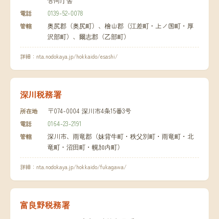
合同庁舎
0139-52-0078
電話
奥尻郡（奥尻町）、檜山郡（江差町・上ノ国町・厚
管轄
沢部町）、爾志郡（乙部町）
詳細：
nta.nodokaya.jp/hokkaido/esashi/
深川税務署
〒074-0004 深川市4条15番3号
所在地
0164-23-2191
電話
深川市、雨竜郡（妹背牛町・秩父別町・雨竜町・北
管轄
竜町・沼田町・幌加内町）
詳細：
nta.nodokaya.jp/hokkaido/fukagawa/
富良野税務署