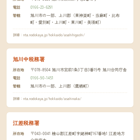
0166-23-6291
電話
旭川市の一部、上川郡（東神楽町・当麻町・比布
管轄
町・愛別町・上川町・東川町・美瑛町）
詳細：
nta.nodokaya.jp/hokkaido/asahihigashi/
旭川中税務署
〒078-8504 旭川市宮前1条3丁目3番15号 旭川合同庁舎
所在地
0166-90-1451
電話
旭川市の一部、上川郡（鷹栖町）
管轄
詳細：
nta.nodokaya.jp/hokkaido/asahinaka/
江差税務署
〒043-0041 檜山郡江差町字姥神町167番地1 江差地方
所在地