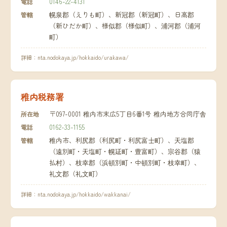
0146-22-4131
電話
幌泉郡（えりも町）、新冠郡（新冠町）、日高郡
管轄
（新ひだか町）、様似郡（様似町）、浦河郡（浦河
町）
詳細：
nta.nodokaya.jp/hokkaido/urakawa/
稚内税務署
〒097-0001 稚内市末広5丁目6番1号 稚内地方合同庁舎
所在地
0162-33-1155
電話
稚内市、利尻郡（利尻町・利尻富士町）、天塩郡
管轄
（遠別町・天塩町・幌延町・豊富町）、宗谷郡（猿
払村）、枝幸郡（浜頓別町・中頓別町・枝幸町）、
礼文郡（礼文町）
詳細：
nta.nodokaya.jp/hokkaido/wakkanai/