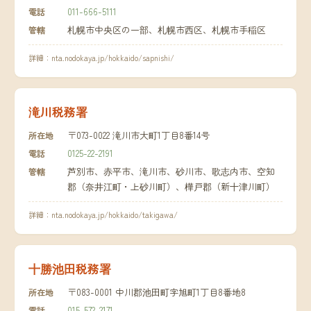
011-666-5111
電話
札幌市中央区の一部、札幌市西区、札幌市手稲区
管轄
詳細：
nta.nodokaya.jp/hokkaido/sapnishi/
滝川税務署
〒073-0022 滝川市大町1丁目8番14号
所在地
0125-22-2191
電話
芦別市、赤平市、滝川市、砂川市、歌志内市、空知
管轄
郡（奈井江町・上砂川町）、樺戸郡（新十津川町）
詳細：
nta.nodokaya.jp/hokkaido/takigawa/
十勝池田税務署
〒083-0001 中川郡池田町字旭町1丁目8番地8
所在地
015-572-2171
電話