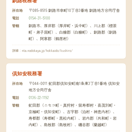
釧路税務署
〒085-8515 釧路市幸町10丁目3番地 釧路地方合同庁舎
所在地
0154-31-5100
電話
釧路市、厚岸郡（厚岸町・浜中町）、川上郡（標茶
管轄
町・弟子屈町）、白糠郡（白糠町）、釧路郡（釧路
町）、阿寒郡（鶴居村）
詳細：
nta.nodokaya.jp/hokkaido/kushiro/
倶知安税務署
〒044-0011 虻田郡倶知安町南1条東3丁目1番地 倶知安
所在地
地方合同庁舎
0136-22-1192
電話
虻田郡（ニセコ町・真狩村・留寿都村・喜茂別町・
管轄
京極町・倶知安町）、古宇郡（泊村・神恵内村）、
寿都郡（寿都町・黒松内町）、岩内郡（共和町・岩
内町）、島牧郡（島牧村）、磯谷郡（蘭越町）