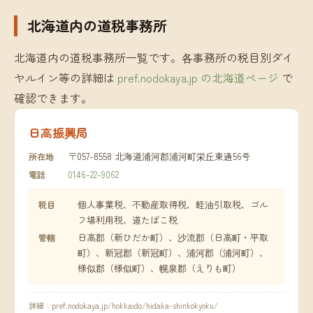
北海道内の道税事務所
北海道内の道税事務所一覧です。各事務所の税目別ダイ
ヤルイン等の詳細は
pref.nodokaya.jp の北海道ページ
で
確認できます。
日高振興局
〒057-8558 北海道浦河郡浦河町栄丘東通56号
所在地
0146-22-9062
電話
個人事業税、不動産取得税、軽油引取税、ゴル
税目
フ場利用税、道たばこ税
日高郡（新ひだか町）、沙流郡（日高町・平取
管轄
町）、新冠郡（新冠町）、浦河郡（浦河町）、
様似郡（様似町）、幌泉郡（えりも町）
詳細：
pref.nodokaya.jp/hokkaido/hidaka-shinkokyoku/