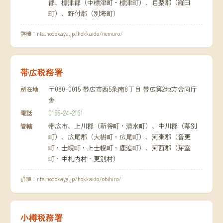
郡、標津郡（中標津町・標津町）、目梨郡（羅臼
町）、野付郡（別海町）
詳細：
nta.nodokaya.jp/hokkaido/nemuro/
帯広税務署
〒080-0015 帯広市西5条南8丁目 帯広第2地方合同庁
所在地
舎
0155-24-2161
電話
帯広市、上川郡（新得町・清水町）、中川郡（幕別
管轄
町）、広尾郡（大樹町・広尾町）、河東郡（音更
町・士幌町・上士幌町・鹿追町）、河西郡（芽室
町・中札内村・更別村）
詳細：
nta.nodokaya.jp/hokkaido/obihiro/
小樽税務署