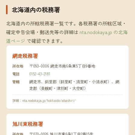
北海道内の税務署
北海道内の所轄税務署一覧です。各税務署の所轄区域・
確定申告会場・郵送先等の詳細は
nta.nodokaya.jp の北海
道ページ
で確認できます。
網走税務署
〒093-0006 網走市南6条東5丁目9番地
所在地
0152-43-2181
電話
網走市、斜里郡（斜里町・清里町・小清水町）、網
管轄
走郡（美幌町・津別町・大空町）
詳細：
nta.nodokaya.jp/hokkaido/abashiri/
旭川東税務署
〒070-0026 旭川市東6条1丁目2番15号
所在地