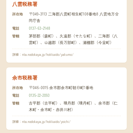
八雲税務署
〒049-3113 二海郡八雲町相生町108番地8 八雲地方合
所在地
同庁舎
0137-63-2148
電話
茅部郡（森町）、久遠郡（せたな町）、二海郡（八
管轄
雲町）、山越郡（長万部町）、瀬棚郡（今金町）
詳細：
nta.nodokaya.jp/hokkaido/yakumo/
余市税務署
〒046-0015 余市郡余市町朝日町1番地
所在地
0135-22-2093
電話
古平郡（古平町）、積丹郡（積丹町）、余市郡（仁
管轄
木町・余市町・赤井川村）
詳細：
nta.nodokaya.jp/hokkaido/yoichi/