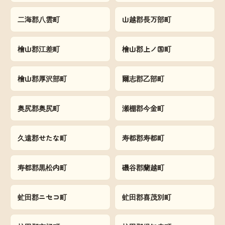
二海郡八雲町
山越郡長万部町
檜山郡江差町
檜山郡上ノ国町
檜山郡厚沢部町
爾志郡乙部町
奥尻郡奥尻町
瀬棚郡今金町
久遠郡せたな町
寿都郡寿都町
寿都郡黒松内町
磯谷郡蘭越町
虻田郡ニセコ町
虻田郡喜茂別町