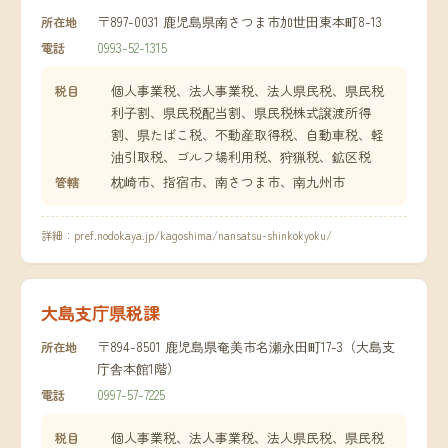
〒897-0031 鹿児島県南さつま市加世田東本町8-13
所在地
0993-52-1315
電話
個人事業税、法人事業税、法人県民税、県民税
税目
利子割、県民税配当割、県民税株式譲渡所得
割、県たばこ税、不動産取得税、自動車税、軽
油引取税、ゴルフ場利用税、狩猟税、鉱区税
枕崎市、指宿市、南さつま市、南九州市
管轄
詳細：
pref.nodokaya.jp/kagoshima/nansatsu-shinkokyoku/
大島支庁県税課
〒894-8501 鹿児島県奄美市名瀬永田町17-3（大島支
所在地
庁舎本館1階）
0997-57-7225
電話
個人事業税、法人事業税、法人県民税、県民税
税目