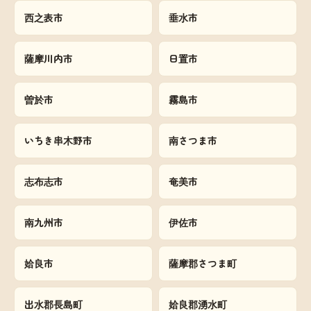
西之表市
垂水市
薩摩川内市
日置市
曽於市
霧島市
いちき串木野市
南さつま市
志布志市
奄美市
南九州市
伊佐市
姶良市
薩摩郡さつま町
出水郡長島町
姶良郡湧水町