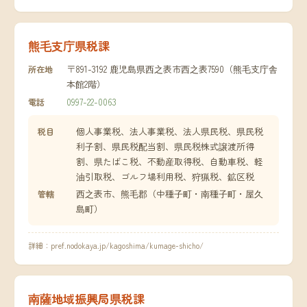
熊毛支庁県税課
〒891-3192 鹿児島県西之表市西之表7590（熊毛支庁舎
所在地
本館2階）
0997-22-0063
電話
個人事業税、法人事業税、法人県民税、県民税
税目
利子割、県民税配当割、県民税株式譲渡所得
割、県たばこ税、不動産取得税、自動車税、軽
油引取税、ゴルフ場利用税、狩猟税、鉱区税
西之表市、熊毛郡（中種子町・南種子町・屋久
管轄
島町）
詳細：
pref.nodokaya.jp/kagoshima/kumage-shicho/
南薩地域振興局県税課