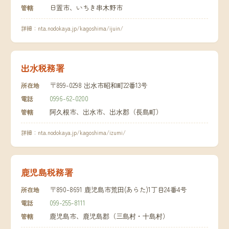
日置市、いちき串木野市
管轄
詳細：
nta.nodokaya.jp/kagoshima/ijuin/
出水税務署
〒899-0298 出水市昭和町22番13号
所在地
0996-62-0200
電話
阿久根市、出水市、出水郡（長島町）
管轄
詳細：
nta.nodokaya.jp/kagoshima/izumi/
鹿児島税務署
〒890-8691 鹿児島市荒田(あらた)1丁目24番4号
所在地
099-255-8111
電話
鹿児島市、鹿児島郡（三島村・十島村）
管轄