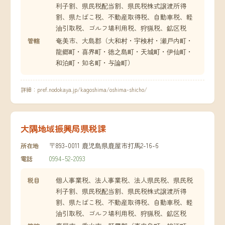
利子割、県民税配当割、県民税株式譲渡所得
割、県たばこ税、不動産取得税、自動車税、軽
油引取税、ゴルフ場利用税、狩猟税、鉱区税
奄美市、大島郡（大和村・宇検村・瀬戸内町・
管轄
龍郷町・喜界町・徳之島町・天城町・伊仙町・
和泊町・知名町・与論町）
詳細：
pref.nodokaya.jp/kagoshima/oshima-shicho/
大隅地域振興局県税課
〒893-0011 鹿児島県鹿屋市打馬2-16-6
所在地
0994-52-2093
電話
個人事業税、法人事業税、法人県民税、県民税
税目
利子割、県民税配当割、県民税株式譲渡所得
割、県たばこ税、不動産取得税、自動車税、軽
油引取税、ゴルフ場利用税、狩猟税、鉱区税