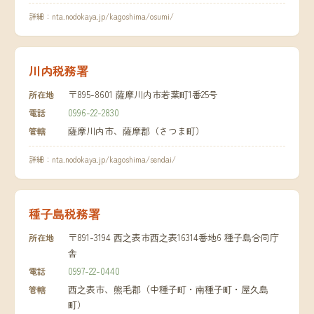
詳細：
nta.nodokaya.jp/kagoshima/osumi/
川内税務署
〒895-8601 薩摩川内市若葉町1番25号
所在地
0996-22-2830
電話
薩摩川内市、薩摩郡（さつま町）
管轄
詳細：
nta.nodokaya.jp/kagoshima/sendai/
種子島税務署
〒891-3194 西之表市西之表16314番地6 種子島合同庁
所在地
舎
0997-22-0440
電話
西之表市、熊毛郡（中種子町・南種子町・屋久島
管轄
町）