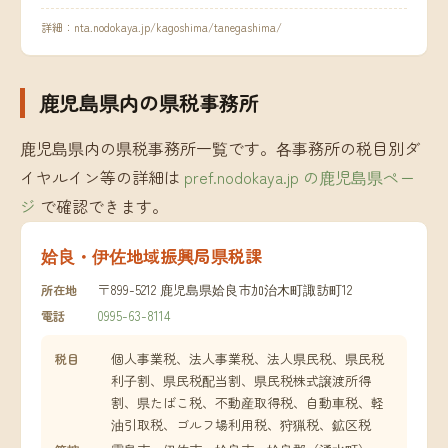
詳細：
nta.nodokaya.jp/kagoshima/tanegashima/
鹿児島県内の県税事務所
鹿児島県内の県税事務所一覧です。各事務所の税目別ダ
イヤルイン等の詳細は
pref.nodokaya.jp の鹿児島県ペー
ジ
で確認できます。
姶良・伊佐地域振興局県税課
〒899-5212 鹿児島県姶良市加治木町諏訪町12
所在地
0995-63-8114
電話
個人事業税、法人事業税、法人県民税、県民税
税目
利子割、県民税配当割、県民税株式譲渡所得
割、県たばこ税、不動産取得税、自動車税、軽
油引取税、ゴルフ場利用税、狩猟税、鉱区税