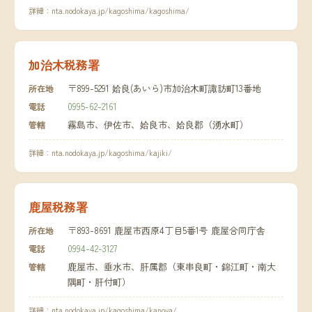
詳細：
nta.nodokaya.jp/kagoshima/kagoshima/
加治木税務署
〒899-5291 姶良(あいら)市加治木町諏訪町13番地
所在地
0995-62-2161
電話
霧島市、伊佐市、姶良市、姶良郡（湧水町）
管轄
詳細：
nta.nodokaya.jp/kagoshima/kajiki/
鹿屋税務署
〒893-8691 鹿屋市西原4丁目5番1号 鹿屋合同庁舎
所在地
0994-42-3127
電話
鹿屋市、垂水市、肝属郡（東串良町・錦江町・南大
管轄
隅町・肝付町）
詳細：
nta.nodokaya.jp/kagoshima/kanoya/