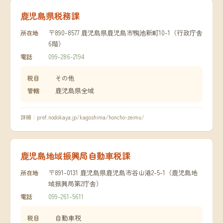
鹿児島県税務課
〒890-8577 鹿児島県鹿児島市鴨池新町10-1（行政庁舎
所在地
6階）
099-286-2194
電話
その他
税目
鹿児島県全域
管轄
詳細：
pref.nodokaya.jp/kagoshima/honcho-zeimu/
鹿児島地域振興局自動車税課
〒891-0131 鹿児島県鹿児島市谷山港2-5-1（鹿児島地
所在地
域振興局第2庁舎）
099-261-5611
電話
自動車税
税目