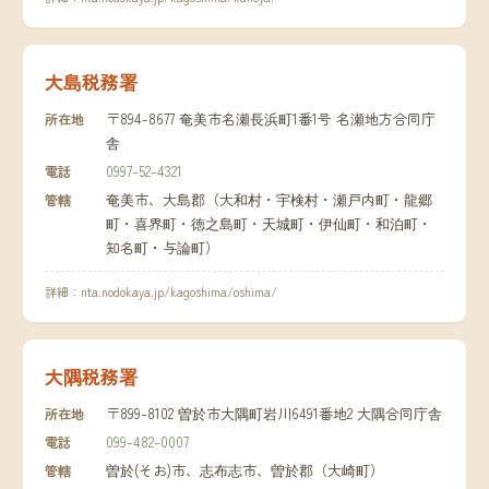
大島税務署
〒894-8677 奄美市名瀬長浜町1番1号 名瀬地方合同庁
所在地
舎
0997-52-4321
電話
奄美市、大島郡（大和村・宇検村・瀬戸内町・龍郷
管轄
町・喜界町・徳之島町・天城町・伊仙町・和泊町・
知名町・与論町）
詳細：
nta.nodokaya.jp/kagoshima/oshima/
大隅税務署
〒899-8102 曽於市大隅町岩川6491番地2 大隅合同庁舎
所在地
099-482-0007
電話
曽於(そお)市、志布志市、曽於郡（大崎町）
管轄