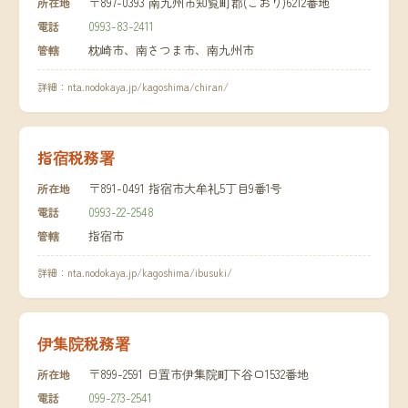
〒897-0393 南九州市知覧町郡(こおり)6212番地
所在地
0993-83-2411
電話
枕崎市、南さつま市、南九州市
管轄
詳細：
nta.nodokaya.jp/kagoshima/chiran/
指宿税務署
〒891-0491 指宿市大牟礼5丁目9番1号
所在地
0993-22-2548
電話
指宿市
管轄
詳細：
nta.nodokaya.jp/kagoshima/ibusuki/
伊集院税務署
〒899-2591 日置市伊集院町下谷口1532番地
所在地
099-273-2541
電話