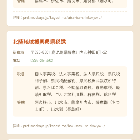
霧島市、伊佐市、姶良市、姶良郡（湧水町）
管轄
詳細：
pref.nodokaya.jp/kagoshima/aira-isa-shinkokyoku/
北薩地域振興局県税課
〒895-8501 鹿児島県薩摩川内市神田町1-22
所在地
0996-25-5202
電話
個人事業税、法人事業税、法人県民税、県民税
税目
利子割、県民税配当割、県民税株式譲渡所得
割、県たばこ税、不動産取得税、自動車税、軽
油引取税、ゴルフ場利用税、狩猟税、鉱区税
阿久根市、出水市、薩摩川内市、薩摩郡（さつ
管轄
ま町）、出水郡（長島町）
詳細：
pref.nodokaya.jp/kagoshima/hokusatsu-shinkokyoku/