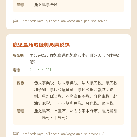
鹿児島県全域
管轄
詳細：
pref.nodokaya.jp/kagoshima/kagoshima-jidousha-zeika/
鹿児島地域振興局県税課
〒892-8520 鹿児島県鹿児島市小川町3-56（本庁舎2
所在地
階）
099-805-7211
電話
個人事業税、法人事業税、法人県民税、県民税
税目
利子割、県民税配当割、県民税株式譲渡所得
割、県たばこ税、不動産取得税、自動車税、軽
油引取税、ゴルフ場利用税、狩猟税、鉱区税
鹿児島市、日置市、いちき串木野市、鹿児島郡
管轄
（三島村・十島村）
詳細：
pref.nodokaya.jp/kagoshima/kagoshima-shinkokyoku/