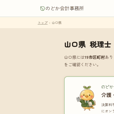
のどか会計事務所
トップ
›
山口県
山口県 税理士
山口県には
19市区町村
あり
をご確認ください。
のどか
介護
決算料
にオン