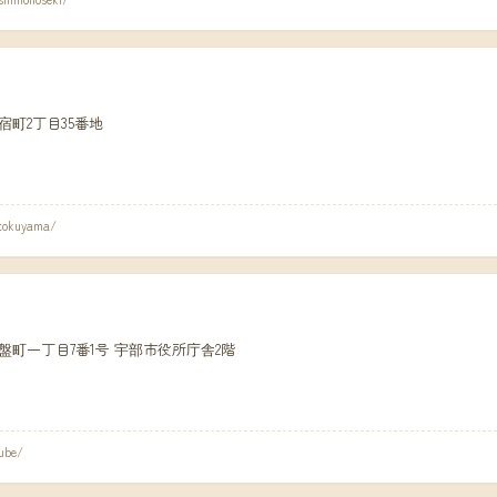
市今宿町2丁目35番地
/tokuyama/
部市常盤町一丁目7番1号 宇部市役所庁舎2階
ube/