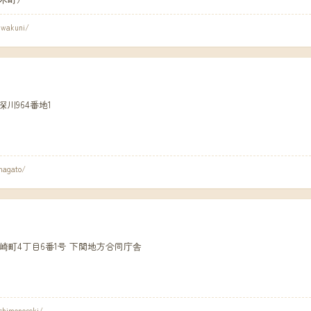
iwakuni/
東深川964番地1
nagato/
関市竹崎町4丁目6番1号 下関地方合同庁舎
shimonoseki/