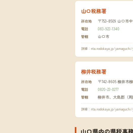
山口税務署
〒753-8509 山
所在地
083-922-1340
電話
山口市
管轄
詳細：
nta.nodokaya.jp/yamaguchi
柳井税務署
〒742-8605 柳井市柳
所在地
0820-22-0277
電話
柳井市、大島郡（周
管轄
詳細：
nta.nodokaya.jp/yamaguchi/
山口県内の県税事