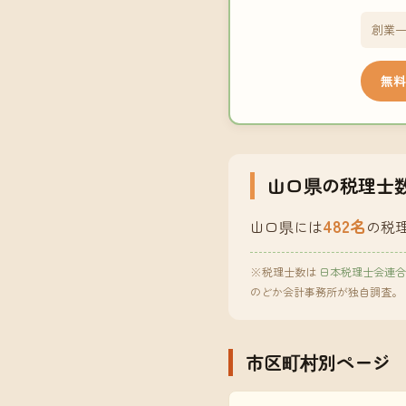
創業一
無料
山口県の税理士
482名
山口県には
の税
※税理士数は
日本税理士会連合
のどか会計事務所が独自調査。
市区町村別ページ