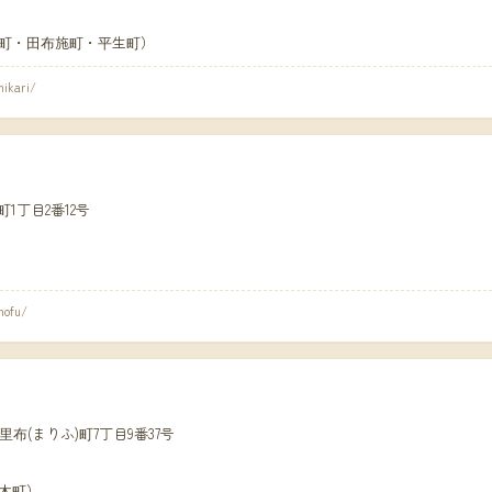
町・田布施町・平生町）
hikari/
緑町1丁目2番12号
hofu/
市麻里布(まりふ)町7丁目9番37号
木町）