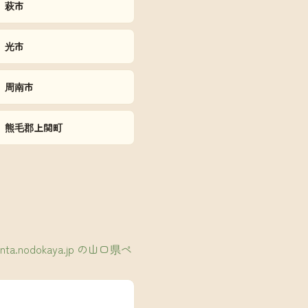
萩市
光市
周南市
熊毛郡上関町
nta.nodokaya.jp の山口県ペ