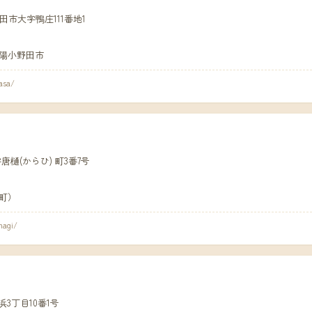
小野田市大字鴨庄111番地1
陽小野田市
asa/
大字唐樋(からひ) 町3番7号
町）
hagi/
ヶ浜3丁目10番1号