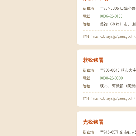
〒757-0005 山陽
所在地
0836-72-0180
電話
美祢（みね）市、山
管轄
詳細：
nta.nodokaya.jp/yamaguchi/
萩税務署
〒758-8648 萩市
所在地
0838-22-0900
電話
萩市、阿武郡（阿武
管轄
詳細：
nta.nodokaya.jp/yamaguchi/
光税務署
〒743-8577 光市虹
所在地