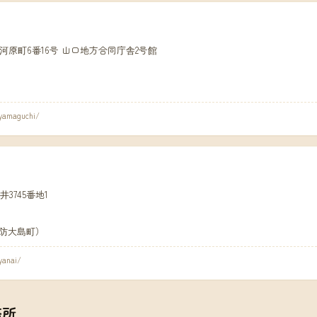
口市中河原町6番16号 山口地方合同庁舎2号館
/yamaguchi/
井3745番地1
防大島町）
yanai/
務所