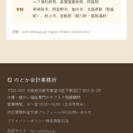
ルフ場利用税、産業廃棄物税、狩猟税
新発田市、阿賀野市、胎内市、北蒲原郡（聖籠
管轄
町）、村上市、岩船郡（関川村・粟島浦村）
詳細：
pref.nodokaya.jp/niigata/shibata-shinkokyoku/
のどか会計事務所
〒533-0021 大阪府大阪市東淀川区下新庄2丁目13-20-201
介護・障がい福祉専門のサブスク税務顧問
営業時間：火〜金 10:00〜16:00（土日月休み）
対応業種
料金
代表プロフィール
FAQ
お問い合わせ
プライバシーポリシー
特定商取引法
公式サイト：
tax.nodokaya.jp