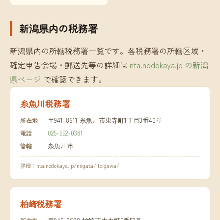
新潟県内の税務署
新潟県内の所轄税務署一覧です。各税務署の所轄区域・
確定申告会場・郵送先等の詳細は
nta.nodokaya.jp の新潟
県ページ
で確認できます。
糸魚川税務署
〒941-8611 糸魚川市東寺町1丁目3番40号
所在地
025-552-0381
電話
糸魚川市
管轄
詳細：
nta.nodokaya.jp/niigata/itoigawa/
柏崎税務署