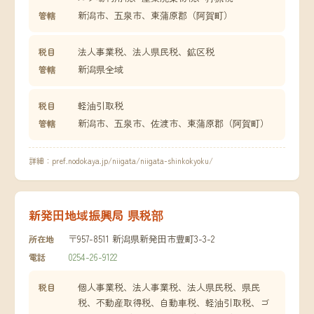
新潟市、五泉市、東蒲原郡（阿賀町）
管轄
法人事業税、法人県民税、鉱区税
税目
新潟県全域
管轄
軽油引取税
税目
新潟市、五泉市、佐渡市、東蒲原郡（阿賀町）
管轄
詳細：
pref.nodokaya.jp/niigata/niigata-shinkokyoku/
新発田地域振興局 県税部
〒957-8511 新潟県新発田市豊町3-3-2
所在地
0254-26-9122
電話
個人事業税、法人事業税、法人県民税、県民
税目
税、不動産取得税、自動車税、軽油引取税、ゴ