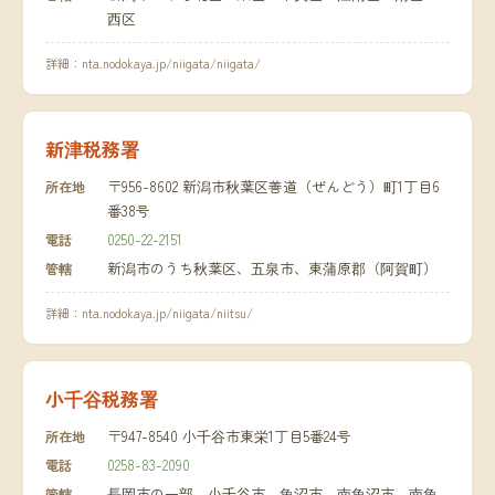
西区
詳細：
nta.nodokaya.jp/niigata/niigata/
新津税務署
〒956-8602 新潟市秋葉区善道（ぜんどう）町1丁目6
所在地
番38号
0250-22-2151
電話
新潟市のうち秋葉区、五泉市、東蒲原郡（阿賀町）
管轄
詳細：
nta.nodokaya.jp/niigata/niitsu/
小千谷税務署
〒947-8540 小千谷市東栄1丁目5番24号
所在地
0258-83-2090
電話
長岡市の一部、小千谷市、魚沼市、南魚沼市、南魚
管轄