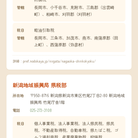
長岡市、小千谷市、見附市、三島郡（出雲崎
管轄
町）、柏崎市、刈羽郡（刈羽村）
軽油引取税
税目
長岡市、三条市、加茂市、燕市、南蒲原郡（田
管轄
上町）、西蒲原郡（弥彦村）
詳細：
pref.nodokaya.jp/niigata/nagaoka-shinkokyoku/
新潟地域振興局 県税部
〒950-8716 新潟県新潟市東区竹尾2丁目2-80 新潟地域
所在地
振興局 竹尾庁舎1階
025-273-3108
電話
個人事業税、法人事業税、法人県民税、県民
税目
税、不動産取得税、自動車税、県たばこ税、ゴ
ルフ場利用税、産業廃棄物税、狩猟税