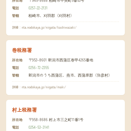
〒945-8688 柏崎市中央町5番53号
所在地
0257-22-2131
電話
柏崎市、刈羽郡（刈羽村）
管轄
詳細：
nta.nodokaya.jp/niigata/kashiwazaki/
巻税務署
〒953-8601 新潟市西蒲区巻甲4265番地
所在地
0256-72-2355
電話
新潟市のうち西蒲区、燕市、西蒲原郡（弥彦村）
管轄
詳細：
nta.nodokaya.jp/niigata/maki/
村上税務署
〒958-8686 村上市三之町11番1号
所在地
0254-53-3141
電話