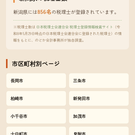
856名
新潟県には
の税理士が登録されています。
※税理士数は
日本税理士会連合会 税理士登録情報検索サイト
（令
和8年5月29日時点の日本税理士会連合会に登録された税理士）の情
報をもとに、のどか会計事務所が独自調査。
市区町村別ページ
長岡市
三条市
柏崎市
新発田市
小千谷市
加茂市
十日町市
見附市