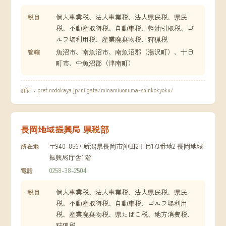
個人事業税、法人事業税、法人県民税、県民
税目
税、不動産取得税、自動車税、軽油引取税、ゴ
ルフ場利用税、産業廃棄物税、狩猟税
魚沼市、南魚沼市、南魚沼郡（湯沢町）、十日
管轄
町市、中魚沼郡（津南町）
詳細：
pref.nodokaya.jp/niigata/minamiuonuma-shinkokyoku/
長岡地域振興局 県税部
〒940-8567 新潟県長岡市沖田2丁目173番地2 長岡地域
所在地
振興局庁舎1階
0258-38-2504
電話
個人事業税、法人事業税、法人県民税、県民
税目
税、不動産取得税、自動車税、ゴルフ場利用
税、産業廃棄物税、県たばこ税、地方消費税、
狩猟税