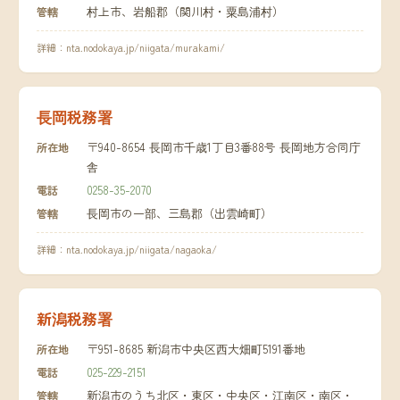
村上市、岩船郡（関川村・粟島浦村）
管轄
詳細：
nta.nodokaya.jp/niigata/murakami/
長岡税務署
〒940-8654 長岡市千歳1丁目3番88号 長岡地方合同庁
所在地
舎
0258-35-2070
電話
長岡市の一部、三島郡（出雲崎町）
管轄
詳細：
nta.nodokaya.jp/niigata/nagaoka/
新潟税務署
〒951-8685 新潟市中央区西大畑町5191番地
所在地
025-229-2151
電話
新潟市のうち北区・東区・中央区・江南区・南区・
管轄