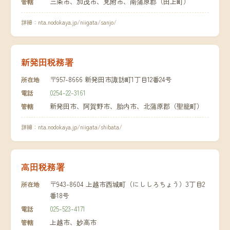
三条市、加茂市、見附市、南蒲原郡（田上町）
管轄
詳細：
nta.nodokaya.jp/niigata/sanjo/
新発田税務署
〒957-8666 新発田市諏訪町1丁目12番24号
所在地
0254-22-3161
電話
新発田市、阿賀野市、胎内市、北蒲原郡（聖籠町）
管轄
詳細：
nta.nodokaya.jp/niigata/shibata/
高田税務署
〒943-8604 上越市西城町（にししろちょう）3丁目2
所在地
番18号
025-523-4171
電話
上越市、妙高市
管轄