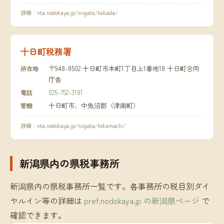
詳細：
nta.nodokaya.jp/niigata/takada/
十日町税務署
〒948-8502 十日町市本町1丁目上1番地18 十日町合同
所在地
庁舎
025-752-3181
電話
十日町市、中魚沼郡（津南町）
管轄
詳細：
nta.nodokaya.jp/niigata/tokamachi/
新潟県内の県税事務所
新潟県内の県税事務所一覧です。各事務所の税目別ダイ
ヤルイン等の詳細は
pref.nodokaya.jp の新潟県ページ
で
確認できます。