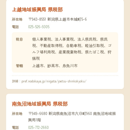
上越地域振興局 県税部
〒943-8551 新潟県上越市本城町5-6
所在地
025-526-9305
電話
個人事業税、法人事業税、法人県民税、県民
税目
税、不動産取得税、自動車税、軽油引取税、ゴ
ルフ場利用税、産業廃棄物税、県たばこ税、狩
猟税
上越市、妙高市、糸魚川市
管轄
詳細：
pref.nodokaya.jp/niigata/joetsu-shinkokyoku/
南魚沼地域振興局 県税部
〒949-6680 新潟県南魚沼市六日町960 南魚沼地域振
所在地
興局1階
025-772-2660
電話