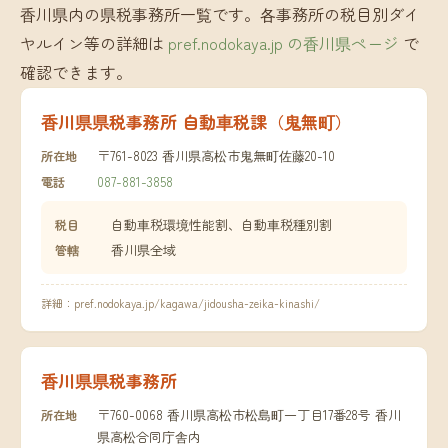
香川県内の県税事務所一覧です。各事務所の税目別ダイ
ヤルイン等の詳細は
pref.nodokaya.jp の香川県ページ
で
確認できます。
香川県県税事務所 自動車税課（鬼無町）
〒761-8023 香川県高松市鬼無町佐藤20-10
所在地
087-881-3858
電話
自動車税環境性能割、自動車税種別割
税目
香川県全域
管轄
詳細：
pref.nodokaya.jp/kagawa/jidousha-zeika-kinashi/
香川県県税事務所
〒760-0068 香川県高松市松島町一丁目17番28号 香川
所在地
県高松合同庁舎内