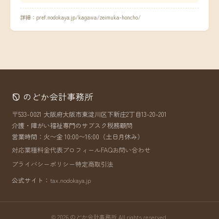
詳細：
pref.nodokaya.jp/kagawa/zeimuka-honcho/
のどか会計事務所
〒533-0021 大阪府大阪市東淀川区下新庄2丁目13-20-201
介護・障がい福祉専門のサブスク税務顧問
営業時間：火〜金 10:00〜16:00（土日月休み）
対応業種
料金
代表プロフィール
FAQ
お問い合わせ
プライバシーポリシー
特定商取引法
公式サイト：
tax.nodokaya.jp
© 2026 のどか会計事務所 All rights reserved.