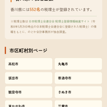
552名
香川県には
の税理士が登録されています。
※税理士数は
日本税理士会連合会 税理士登録情報検索サイト
（令
和8年5月29日時点の日本税理士会連合会に登録された税理士）の情
報をもとに、のどか会計事務所が独自調査。
市区町村別ページ
高松市
丸亀市
坂出市
善通寺市
観音寺市
さぬき市
東かがわ市
三豊市