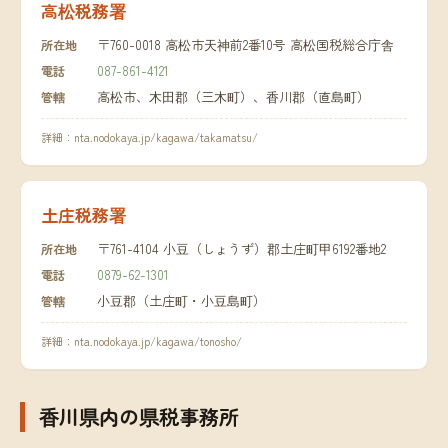
高松税務署
〒760-0018 高松市天神前2番10号 高松国税総合庁舎
所在地
087-861-4121
電話
高松市、木田郡（三木町）、香川郡（直島町）
管轄
詳細：
nta.nodokaya.jp/kagawa/takamatsu/
土庄税務署
〒761-4104 小豆（しょうず）郡土庄町甲6192番地2
所在地
0879-62-1301
電話
小豆郡（土庄町・小豆島町）
管轄
詳細：
nta.nodokaya.jp/kagawa/tonosho/
香川県内の県税事務所