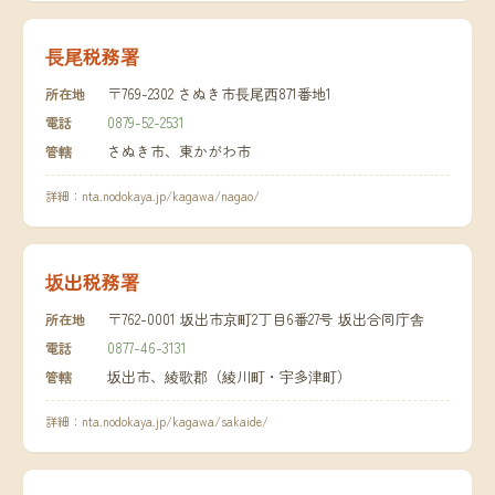
長尾税務署
〒769-2302 さぬき市長尾西871番地1
所在地
0879-52-2531
電話
さぬき市、東かがわ市
管轄
詳細：
nta.nodokaya.jp/kagawa/nagao/
坂出税務署
〒762-0001 坂出市京町2丁目6番27号 坂出合同庁舎
所在地
0877-46-3131
電話
坂出市、綾歌郡（綾川町・宇多津町）
管轄
詳細：
nta.nodokaya.jp/kagawa/sakaide/