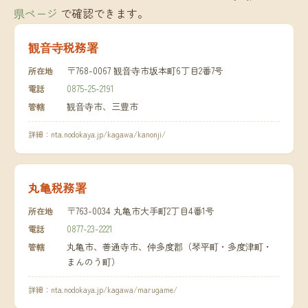
県ページ
で確認できます。
観音寺税務署
〒768-0067 観音寺市坂本町6丁目2番7号
所在地
0875-25-2191
電話
観音寺市、三豊市
管轄
詳細：
nta.nodokaya.jp/kagawa/kanonji/
丸亀税務署
〒763-0034 丸亀市大手町2丁目4番1号
所在地
0877-23-2221
電話
丸亀市、善通寺市、仲多度郡（琴平町・多度津町・
管轄
まんのう町）
詳細：
nta.nodokaya.jp/kagawa/marugame/