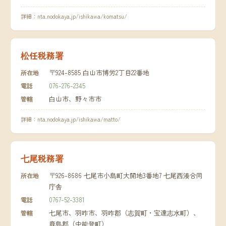
詳細：
nta.nodokaya.jp/ishikawa/komatsu/
松任税務署
〒924-8585 白山市博労2丁目22番地
所在地
076-276-2345
電話
白山市、野々市市
管轄
詳細：
nta.nodokaya.jp/ishikawa/matto/
七尾税務署
〒926-8686 七尾市小島町大開地3番地7 七尾西湊合同
所在地
庁舎
0767-52-3381
電話
七尾市、羽咋市、羽咋郡（志賀町・宝達志水町）、
管轄
鹿島郡（中能登町）