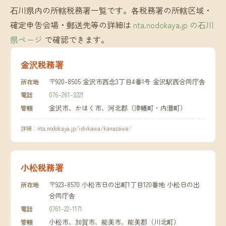
石川県内の所轄税務署一覧です。各税務署の所轄区域・
確定申告会場・郵送先等の詳細は
nta.nodokaya.jp の石川
県ページ
で確認できます。
金沢税務署
〒920-8505 金沢市西念3丁目4番1号 金沢駅西合同庁舎
所在地
076-261-3221
電話
金沢市、かほく市、河北郡（津幡町・内灘町）
管轄
詳細：
nta.nodokaya.jp/ishikawa/kanazawa/
小松税務署
〒923-8570 小松市日の出町1丁目120番地 小松日の出
所在地
合同庁舎
0761-22-1171
電話
小松市、加賀市、能美市、能美郡（川北町）
管轄