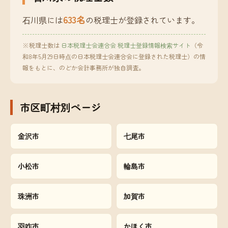
633名
石川県には
の税理士が登録されています。
※税理士数は
日本税理士会連合会 税理士登録情報検索サイト
（令
和8年5月29日時点の日本税理士会連合会に登録された税理士）の情
報をもとに、のどか会計事務所が独自調査。
市区町村別ページ
金沢市
七尾市
小松市
輪島市
珠洲市
加賀市
羽咋市
かほく市