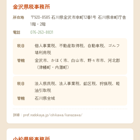
金沢県税事務所
〒920-8585 石川県金沢市幸町12番1号 石川県幸町庁舎
所在地
1階・2階
076-263-8831
電話
個人事業税、不動産取得税、自動車税、ゴルフ
税目
場利用税
金沢市、かほく市、白山市、野々市市、河北郡
管轄
（津幡町・内灘町）
法人県民税、法人事業税、鉱区税、狩猟税、軽
税目
油引取税
石川県全域
管轄
詳細：
pref.nodokaya.jp/ishikawa/kanazawa/
小松県税事務所