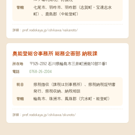
七尾市、羽咋市、羽咋郡（志賀町・宝達志水
管轄
町）、鹿島郡（中能登町）
詳細：
pref.nodokaya.jp/ishikawa/nakanoto/
奥能登総合事務所 総務企画部 納税課
〒929-2392 石川県輪島市三井町洲衛10部11番1
所在地
0768-26-2304
電話
県税徴収（課税は別事務所）、県税納税証明書
税目
発行、県税収納、納税相談
輪島市、珠洲市、鳳珠郡（穴水町・能登町）
管轄
詳細：
pref.nodokaya.jp/ishikawa/okunoto/