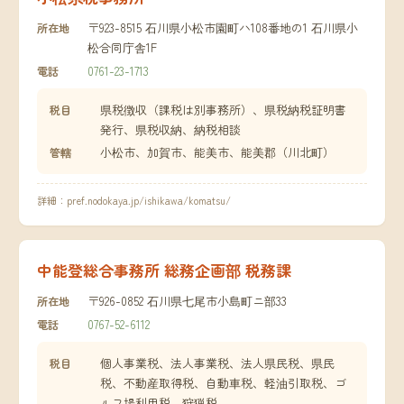
〒923-8515 石川県小松市園町ハ108番地の1 石川県小
所在地
松合同庁舎1F
0761-23-1713
電話
県税徴収（課税は別事務所）、県税納税証明書
税目
発行、県税収納、納税相談
小松市、加賀市、能美市、能美郡（川北町）
管轄
詳細：
pref.nodokaya.jp/ishikawa/komatsu/
中能登総合事務所 総務企画部 税務課
〒926-0852 石川県七尾市小島町ニ部33
所在地
0767-52-6112
電話
個人事業税、法人事業税、法人県民税、県民
税目
税、不動産取得税、自動車税、軽油引取税、ゴ
ルフ場利用税、狩猟税