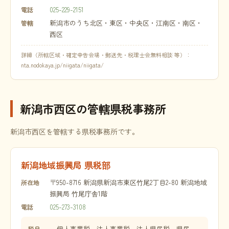
025-229-2151
電話
新潟市のうち北区・東区・中央区・江南区・南区・
管轄
西区
詳細（所轄区域・確定申告会場・郵送先・税理士会無料相談 等）：
nta.nodokaya.jp/niigata/niigata/
新潟市西区の管轄県税事務所
新潟市西区を管轄する県税事務所です。
新潟地域振興局 県税部
〒950-8716 新潟県新潟市東区竹尾2丁目2-80 新潟地域
所在地
振興局 竹尾庁舎1階
025-273-3108
電話
個人事業税、法人事業税、法人県民税、県民
税目