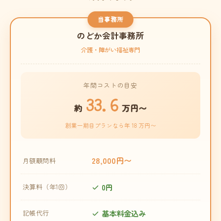
当事務所
のどか会計事務所
介護・障がい福祉専門
年間コストの目安
33.6
約
万円〜
創業一期目プランなら年 18 万円〜
28,000円〜
月額顧問料
0円
決算料（年1回）
基本料金込み
記帳代行