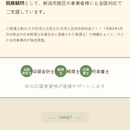
税務顧問
として、新潟市西区の事業者様にも全国対応で
ご支援しています。
※税理士数は
日本税理士会連合会 税理士登録情報検索サイト
（令和8年5月
29日時点の日本税理士会連合会に登録された税理士）の情報をもとに、のど
か会計事務所が独自調査。
公認
税理
行政
公認会計士
税理士
行政書士
会計士
士
書士
安心の国家資格が直接サポートします
TARGET