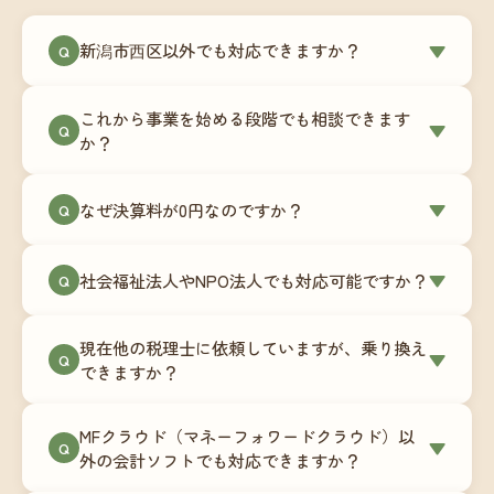
新潟市西区以外でも対応できますか？
▼
Q
はい、新潟市西区を含む全国対応をしています。
これから事業を始める段階でも相談できます
Zoomやチャットツールを使ったオンラインでのや
▼
Q
か？
り取りが中心ですので、地域を問わずサポート可
能です。実際に北海道から九州まで、幅広い地域
もちろんです。創業一期目向けの特別料金（年間
なぜ決算料が0円なのですか？
▼
の事業者さまにご利用いただいています。
Q
180,000円〜）をご用意しています。事業計画の段
階から税務面でのアドバイスが可能です。融資相
毎月の記帳代行を通じて、決算に必要な準備を月
談にも対応しています。
社会福祉法人やNPO法人でも対応可能ですか？
▼
Q
次で進めています。そのため、決算時に追加の作
業負担が少なく、決算料をいただかないサブスク
対応可能です。ただし、社会福祉法人・NPO法人
リプション型の料金体系を実現しています。年間
現在他の税理士に依頼していますが、乗り換え
は営利法人とは会計基準や監査要件が異なるた
▼
Q
コストが事前にわかるので、資金繰りの見通しも
できますか？
め、別途お見積りとなります。まずはお気軽にご
立てやすくなります。
相談ください。
はい、スムーズに引き継げるようサポートいたし
MFクラウド（マネーフォワードクラウド）以
ます。前任の税理士事務所との連携や、過去の帳
▼
Q
外の会計ソフトでも対応できますか？
簿データの移行もお手伝いします。決算期のタイ