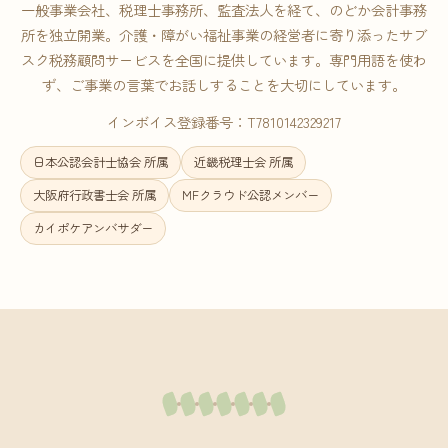
一般事業会社、税理士事務所、監査法人を経て、のどか会計事務
所を独立開業。介護・障がい福祉事業の経営者に寄り添ったサブ
スク税務顧問サービスを全国に提供しています。専門用語を使わ
ず、ご事業の言葉でお話しすることを大切にしています。
インボイス登録番号：T7810142329217
日本公認会計士協会 所属
近畿税理士会 所属
大阪府行政書士会 所属
MFクラウド公認メンバー
カイポケアンバサダー