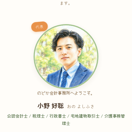
ます。
代表
のどか会計事務所へようこそ。
小野 好聡
おの よしふさ
公認会計士 / 税理士 / 行政書士 / 宅地建物取引士 / 介護事務管
理士