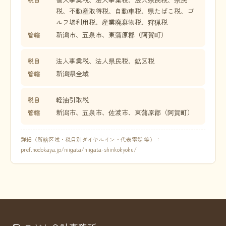
税、不動産取得税、自動車税、県たばこ税、ゴ
ルフ場利用税、産業廃棄物税、狩猟税
新潟市、五泉市、東蒲原郡（阿賀町）
管轄
法人事業税、法人県民税、鉱区税
税目
新潟県全域
管轄
軽油引取税
税目
新潟市、五泉市、佐渡市、東蒲原郡（阿賀町）
管轄
詳細（所轄区域・税目別ダイヤルイン・代表電話 等）：
pref.nodokaya.jp/niigata/niigata-shinkokyoku/