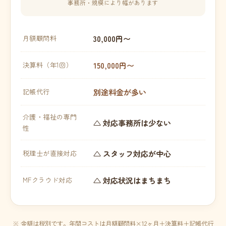
事務所・規模により幅があります
30,000円〜
月額顧問料
150,000円〜
決算料（年1回）
別途料金が多い
記帳代行
介護・福祉の専門
△ 対応事務所は少ない
性
△ スタッフ対応が中心
税理士が直接対応
△ 対応状況はまちまち
MFクラウド対応
※ 金額は税別です。年間コストは月額顧問料×12ヶ月＋決算料＋記帳代行