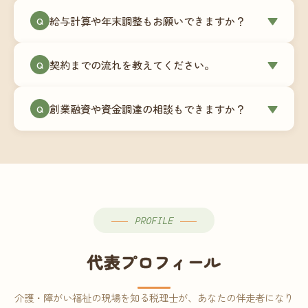
ミングでの乗り換えが最もスムーズですが、期中
当事務所はマネーフォワードクラウド専門でご提
給与計算や年末調整もお願いできますか？
▼
での変更も対応可能です。
Q
供しています。これから会計ソフトを導入される
場合はもちろん、他ソフトからの移行もお手伝い
はい、オプションで承っています。給与計算（勤
します。freee・弥生会計等をご利用中の場合は、
契約までの流れを教えてください。
▼
Q
怠集計あり／5名まで）は月額15,000円〜、年末調
乗り換えタイミングもあわせてご相談ください。
整（5名まで）は月額2,000円〜（いずれも税別）で
①無料Zoom相談のご予約 → ②オンライン面談
す。人数が増える場合は別途お見積りします。
創業融資や資金調達の相談もできますか？
▼
Q
（30〜60分）でご事業内容・ご要望のヒアリング
→ ③お見積り・ご契約 → ④MFクラウドの初期設
はい、対応可能です。監査法人出身の公認会計士
定 → ⑤月次顧問スタート、という流れです。ご相
が、事業計画書の作成や日本政策金融公庫・信用
談から契約まで費用は発生しませんので、お気軽
保証協会経由の融資申請をサポートします。介
にご連絡ください。
護・障がい福祉事業の特性を踏まえた資金計画を
ご提案します。
PROFILE
代表プロフィール
介護・障がい福祉の現場を知る税理士が、あなたの伴走者になり