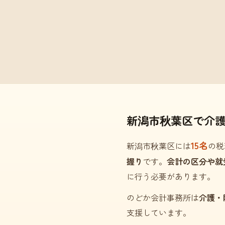
新潟市秋葉区で介
15名
新潟市秋葉区には
の税
握り
です。
会計の区分や就
に行う必要があります。
のどか会計事務所は
介護・
支援しています。