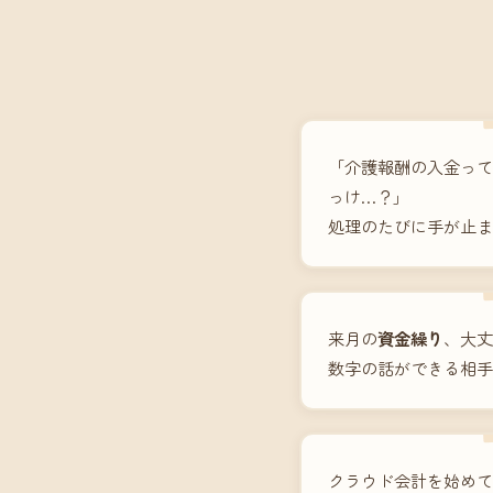
「介護報酬の入金って
っけ…？」
処理のたびに手が止ま
来月の
資金繰り
、大丈
数字の話ができる相手
クラウド会計を始めて