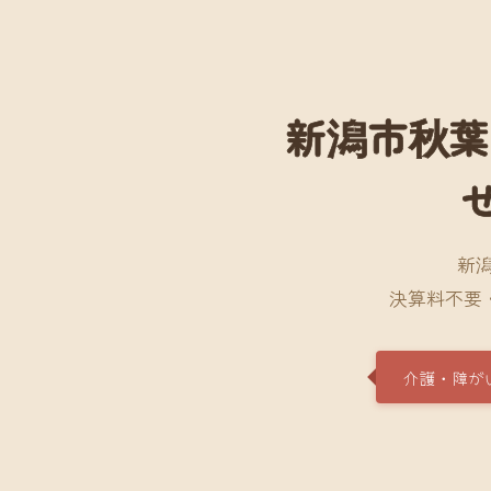
新潟市秋葉
新
決算料不要
介護・障が