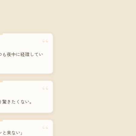
“
つも夜中に経理してい
“
う驚きたくない。
“
ンと来ない」