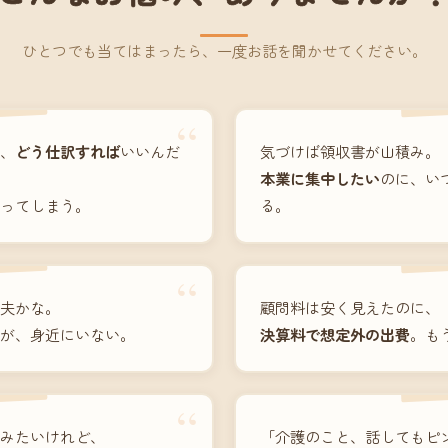
ひとつでも当てはまったら、一度お話を聞かせてください。
“
、
どう仕訳すれば
いいんだ
気づけば領収書が山積み。
本業に集中したい
のに、い
ってしまう。
る。
“
夫かな。
顧問料は安く見えたのに、
が、身近にいない。
決算料で想定外の出費
。も
“
みたいけれど、
「介護のこと、話してもピ