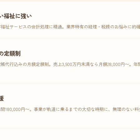
い福祉に強い
害福祉サービスの会計処理に精通。業界特有の経理・税務のお悩みに的
の定額制
帳代行込みの月額定額制。売上3,500万円未満なら月額28,000円〜。
援
間180,000円〜。事業が軌道に乗るまでの大切な時期に、無理のない