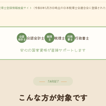
税理士登録情報検索サイト
（令和8年5月29日時点の日本税理士会連合会に登録され
公認
税理
行政
公認会計士
税理士
行政書士
会計士
士
書士
安心の国家資格が直接サポートします
TARGET
こんな方が対象です