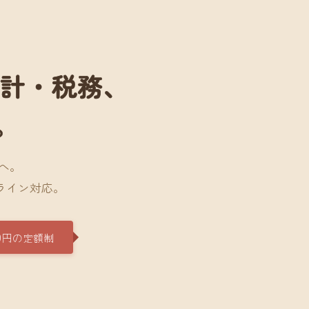
会計・税務、
。
へ。
ライン対応。
0円の定額制