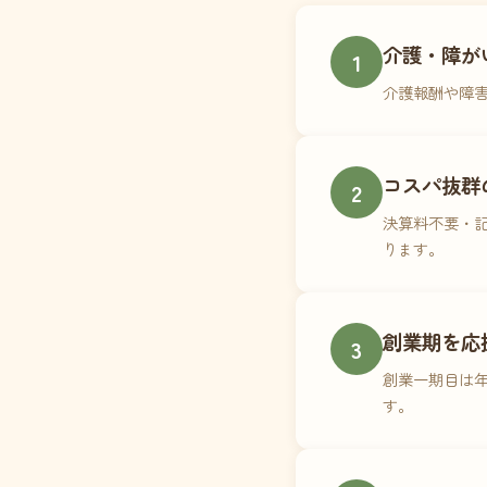
介護・障が
1
介護報酬や障
コスパ抜群
2
決算料不要・記
ります。
創業期を応
3
創業一期目は年
す。