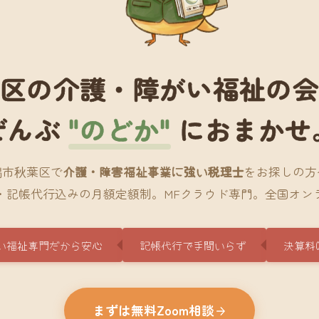
区の介護・障がい福祉の
ぜんぶ
"のどか"
におまかせ
潟市秋葉区で
介護・障害福祉事業に強い税理士
をお探しの方
・記帳代行込みの月額定額制。MFクラウド専門。全国オン
い福祉専門だから安心
記帳代行で手間いらず
決算料
まずは無料Zoom相談