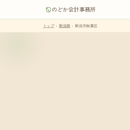
のどか会計事務所
トップ
›
新潟県
›
新潟市秋葉区