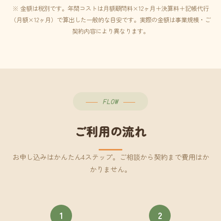
※ 金額は税別です。年間コストは月額顧問料×12ヶ月＋決算料＋記帳代行
（月額×12ヶ月）で算出した一般的な目安です。実際の金額は事業規模・ご
契約内容により異なります。
FLOW
ご利用の流れ
お申し込みはかんたん4ステップ。ご相談から契約まで費用はか
かりません。
1
2