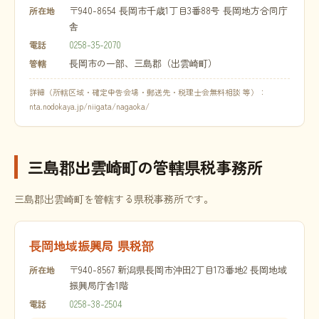
〒940-8654 長岡市千歳1丁目3番88号 長岡地方合同庁
所在地
舎
0258-35-2070
電話
長岡市の一部、三島郡（出雲崎町）
管轄
詳細（所轄区域・確定申告会場・郵送先・税理士会無料相談 等）：
nta.nodokaya.jp/niigata/nagaoka/
三島郡出雲崎町の管轄県税事務所
三島郡出雲崎町を管轄する県税事務所です。
長岡地域振興局 県税部
〒940-8567 新潟県長岡市沖田2丁目173番地2 長岡地域
所在地
振興局庁舎1階
0258-38-2504
電話