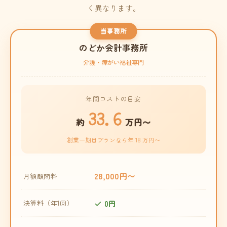
く異なります。
当事務所
のどか会計事務所
介護・障がい福祉専門
年間コストの目安
33.6
約
万円〜
創業一期目プランなら年 18 万円〜
28,000円〜
月額顧問料
0円
決算料（年1回）