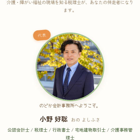
介護・障がい福祉の現場を知る税理士が、あなたの伴走者になり
ます。
代表
のどか会計事務所へようこそ。
小野 好聡
おの よしふさ
公認会計士 / 税理士 / 行政書士 / 宅地建物取引士 / 介護事務管
理士