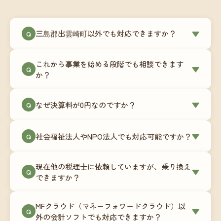
三島郡出雲崎町以外でも対応できますか？
▼
Q
はい、三島郡出雲崎町を含む全国対応をしていま
これから事業を始める段階でも相談できます
す。Zoomやチャットツールを使ったオンラインで
▼
Q
か？
のやり取りが中心ですので、地域を問わずサポー
ト可能です。実際に北海道から九州まで、幅広い
もちろんです。創業一期目向けの特別料金（年間
なぜ決算料が0円なのですか？
▼
地域の事業者さまにご利用いただいています。
Q
180,000円〜）をご用意しています。事業計画の段
階から税務面でのアドバイスが可能です。融資相
毎月の記帳代行を通じて、決算に必要な準備を月
談にも対応しています。
社会福祉法人やNPO法人でも対応可能ですか？
▼
Q
次で進めています。そのため、決算時に追加の作
業負担が少なく、決算料をいただかないサブスク
対応可能です。ただし、社会福祉法人・NPO法人
リプション型の料金体系を実現しています。年間
現在他の税理士に依頼していますが、乗り換え
は営利法人とは会計基準や監査要件が異なるた
▼
Q
コストが事前にわかるので、資金繰りの見通しも
できますか？
め、別途お見積りとなります。まずはお気軽にご
立てやすくなります。
相談ください。
はい、スムーズに引き継げるようサポートいたし
MFクラウド（マネーフォワードクラウド）以
ます。前任の税理士事務所との連携や、過去の帳
▼
Q
外の会計ソフトでも対応できますか？