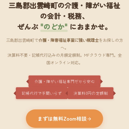
三島郡出雲崎町の介護・障がい福祉
の会計・税務、
ぜんぶ
"のどか"
におまかせ。
三島郡出雲崎町で
介護・障害福祉事業に強い税理士
をお探しの方
へ。
決算料不要・記帳代行込みの月額定額制。MFクラウド専門。全
国オンライン対応。
介護・障がい福祉専門だから安心
記帳代行で手間いらず
決算料0円の定額制
まずは無料Zoom相談