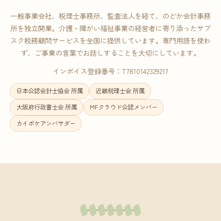
一般事業会社、税理士事務所、監査法人を経て、のどか会計事務
所を独立開業。介護・障がい福祉事業の経営者に寄り添ったサブ
スク税務顧問サービスを全国に提供しています。専門用語を使わ
ず、ご事業の言葉でお話しすることを大切にしています。
インボイス登録番号：T7810142329217
日本公認会計士協会 所属
近畿税理士会 所属
大阪府行政書士会 所属
MFクラウド公認メンバー
カイポケアンバサダー