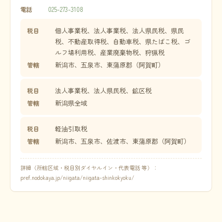
025-273-3108
電話
個人事業税、法人事業税、法人県民税、県民
税目
税、不動産取得税、自動車税、県たばこ税、ゴ
ルフ場利用税、産業廃棄物税、狩猟税
新潟市、五泉市、東蒲原郡（阿賀町）
管轄
法人事業税、法人県民税、鉱区税
税目
新潟県全域
管轄
軽油引取税
税目
新潟市、五泉市、佐渡市、東蒲原郡（阿賀町）
管轄
詳細（所轄区域・税目別ダイヤルイン・代表電話 等）：
pref.nodokaya.jp/niigata/niigata-shinkokyoku/