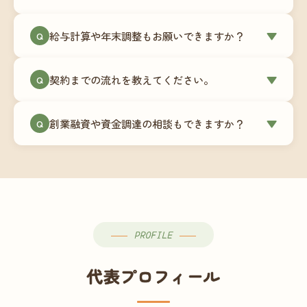
簿データの移行もお手伝いします。決算期のタイ
ミングでの乗り換えが最もスムーズですが、期中
当事務所はマネーフォワードクラウド専門でご提
給与計算や年末調整もお願いできますか？
▼
での変更も対応可能です。
Q
供しています。これから会計ソフトを導入される
場合はもちろん、他ソフトからの移行もお手伝い
はい、オプションで承っています。給与計算（勤
します。freee・弥生会計等をご利用中の場合は、
契約までの流れを教えてください。
▼
Q
怠集計あり／5名まで）は月額15,000円〜、年末調
乗り換えタイミングもあわせてご相談ください。
整（5名まで）は月額2,000円〜（いずれも税別）で
①無料Zoom相談のご予約 → ②オンライン面談
す。人数が増える場合は別途お見積りします。
創業融資や資金調達の相談もできますか？
▼
Q
（30〜60分）でご事業内容・ご要望のヒアリング
→ ③お見積り・ご契約 → ④MFクラウドの初期設
はい、対応可能です。監査法人出身の公認会計士
定 → ⑤月次顧問スタート、という流れです。ご相
が、事業計画書の作成や日本政策金融公庫・信用
談から契約まで費用は発生しませんので、お気軽
保証協会経由の融資申請をサポートします。介
にご連絡ください。
護・障がい福祉事業の特性を踏まえた資金計画を
ご提案します。
PROFILE
代表プロフィール