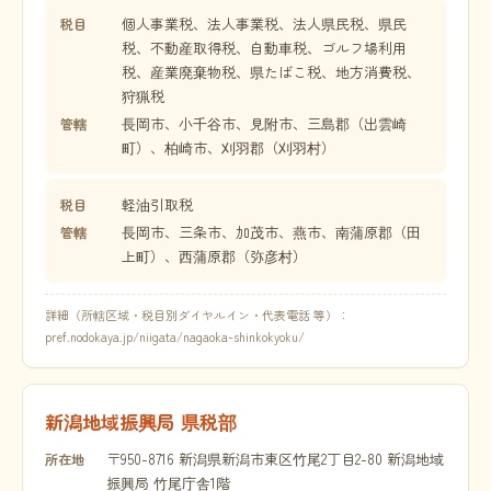
個人事業税、法人事業税、法人県民税、県民
税目
税、不動産取得税、自動車税、ゴルフ場利用
税、産業廃棄物税、県たばこ税、地方消費税、
狩猟税
長岡市、小千谷市、見附市、三島郡（出雲崎
管轄
町）、柏崎市、刈羽郡（刈羽村）
軽油引取税
税目
長岡市、三条市、加茂市、燕市、南蒲原郡（田
管轄
上町）、西蒲原郡（弥彦村）
詳細（所轄区域・税目別ダイヤルイン・代表電話 等）：
pref.nodokaya.jp/niigata/nagaoka-shinkokyoku/
新潟地域振興局 県税部
〒950-8716 新潟県新潟市東区竹尾2丁目2-80 新潟地域
所在地
振興局 竹尾庁舎1階