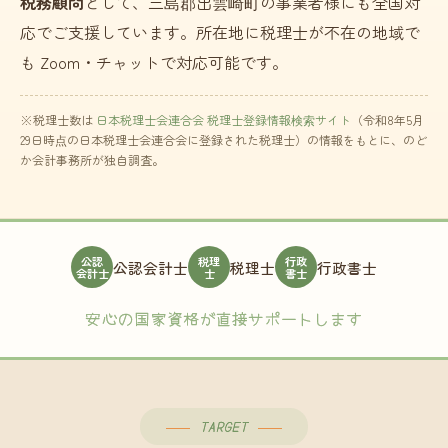
税務顧問
として、三島郡出雲崎町の事業者様にも全国対
応でご支援しています。所在地に税理士が不在の地域で
も Zoom・チャットで対応可能です。
※税理士数は
日本税理士会連合会 税理士登録情報検索サイト
（令和8年5月
29日時点の日本税理士会連合会に登録された税理士）の情報をもとに、のど
か会計事務所が独自調査。
公認
税理
行政
公認会計士
税理士
行政書士
会計士
士
書士
安心の国家資格が直接サポートします
TARGET