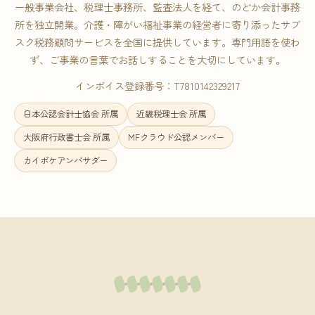
一般事業会社、税理士事務所、監査法人を経て、のどか会計事務
所を独立開業。介護・障がい福祉事業の経営者に寄り添ったサブ
スク税務顧問サービスを全国に提供しています。専門用語を使わ
ず、ご事業の言葉でお話しすることを大切にしています。
インボイス登録番号：T7810142329217
日本公認会計士協会 所属
近畿税理士会 所属
大阪府行政書士会 所属
MFクラウド公認メンバー
カイポケアンバサダー