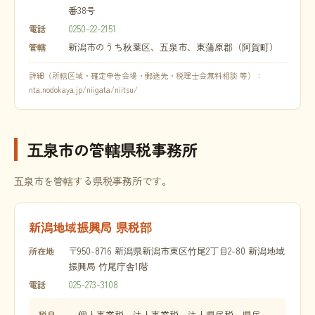
番38号
0250-22-2151
電話
新潟市のうち秋葉区、五泉市、東蒲原郡（阿賀町）
管轄
詳細（所轄区域・確定申告会場・郵送先・税理士会無料相談 等）：
nta.nodokaya.jp/niigata/niitsu/
五泉市の管轄県税事務所
五泉市を管轄する県税事務所です。
新潟地域振興局 県税部
〒950-8716 新潟県新潟市東区竹尾2丁目2-80 新潟地域
所在地
振興局 竹尾庁舎1階
025-273-3108
電話
個人事業税、法人事業税、法人県民税、県民
税目