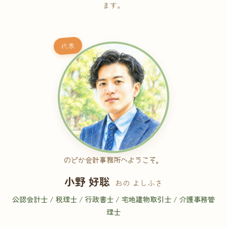
ます。
代表
のどか会計事務所へようこそ。
小野 好聡
おの よしふさ
公認会計士 / 税理士 / 行政書士 / 宅地建物取引士 / 介護事務管
理士