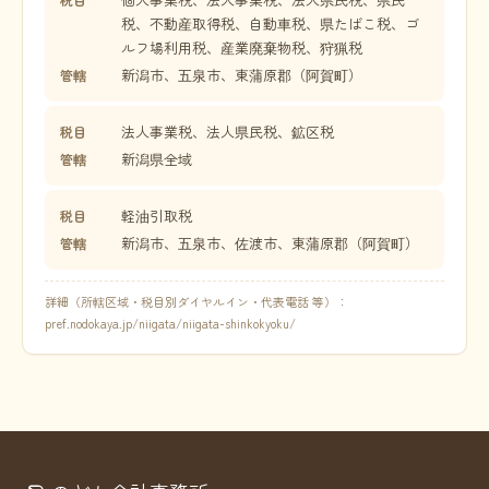
税、不動産取得税、自動車税、県たばこ税、ゴ
ルフ場利用税、産業廃棄物税、狩猟税
新潟市、五泉市、東蒲原郡（阿賀町）
管轄
法人事業税、法人県民税、鉱区税
税目
新潟県全域
管轄
軽油引取税
税目
新潟市、五泉市、佐渡市、東蒲原郡（阿賀町）
管轄
詳細（所轄区域・税目別ダイヤルイン・代表電話 等）：
pref.nodokaya.jp/niigata/niigata-shinkokyoku/