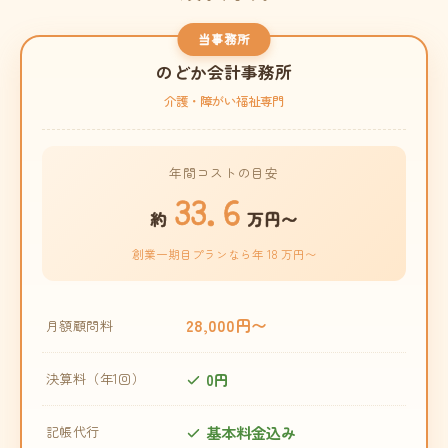
当事務所
のどか会計事務所
介護・障がい福祉専門
年間コストの目安
33.6
約
万円〜
創業一期目プランなら年 18 万円〜
28,000円〜
月額顧問料
0円
決算料（年1回）
基本料金込み
記帳代行