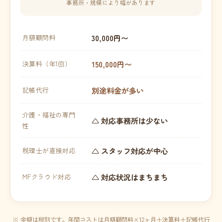
事務所・規模により幅があります
30,000円〜
月額顧問料
150,000円〜
決算料（年1回）
別途料金が多い
記帳代行
介護・福祉の専門
△ 対応事務所は少ない
性
△ スタッフ対応が中心
税理士が直接対応
△ 対応状況はまちまち
MFクラウド対応
※ 金額は税別です。年間コストは月額顧問料×12ヶ月＋決算料＋記帳代行