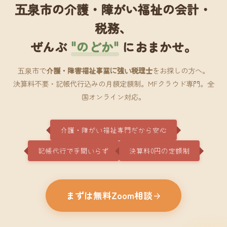
五泉市の介護・障がい福祉の会計・
税務、
ぜんぶ
"のどか"
におまかせ。
五泉市で
介護・障害福祉事業に強い税理士
をお探しの方へ。
決算料不要・記帳代行込みの月額定額制。MFクラウド専門。全
国オンライン対応。
介護・障がい福祉専門だから安心
記帳代行で手間いらず
決算料0円の定額制
まずは無料Zoom相談