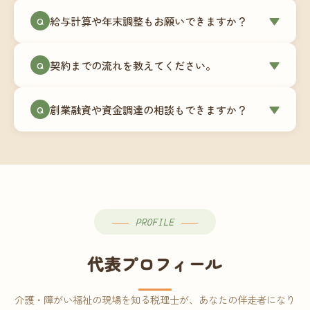
ミングでの乗り換えが最もスムーズですが、期中
当事務所はマネーフォワードクラウド専門でご提
給与計算や年末調整もお願いできますか？
▼
での変更も対応可能です。
Q
供しています。これから会計ソフトを導入される
場合はもちろん、他ソフトからの移行もお手伝い
はい、オプションで承っています。給与計算（勤
します。freee・弥生会計等をご利用中の場合は、
契約までの流れを教えてください。
▼
Q
怠集計あり／5名まで）は月額15,000円〜、年末調
乗り換えタイミングもあわせてご相談ください。
整（5名まで）は月額2,000円〜（いずれも税別）で
①無料Zoom相談のご予約 → ②オンライン面談
す。人数が増える場合は別途お見積りします。
創業融資や資金調達の相談もできますか？
▼
Q
（30〜60分）でご事業内容・ご要望のヒアリング
→ ③お見積り・ご契約 → ④MFクラウドの初期設
はい、対応可能です。監査法人出身の公認会計士
定 → ⑤月次顧問スタート、という流れです。ご相
が、事業計画書の作成や日本政策金融公庫・信用
談から契約まで費用は発生しませんので、お気軽
保証協会経由の融資申請をサポートします。介
にご連絡ください。
護・障がい福祉事業の特性を踏まえた資金計画を
ご提案します。
PROFILE
代表プロフィール
介護・障がい福祉の現場を知る税理士が、あなたの伴走者になり