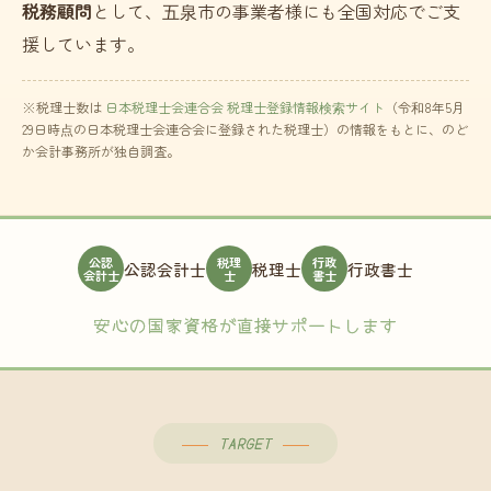
税務顧問
として、五泉市の事業者様にも全国対応でご支
援しています。
※税理士数は
日本税理士会連合会 税理士登録情報検索サイト
（令和8年5月
29日時点の日本税理士会連合会に登録された税理士）の情報をもとに、のど
か会計事務所が独自調査。
公認
税理
行政
公認会計士
税理士
行政書士
会計士
士
書士
安心の国家資格が直接サポートします
TARGET