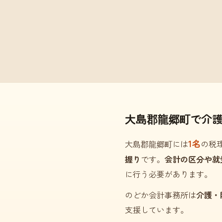
大島郡龍郷町で介
1名
大島郡龍郷町には
の税
握り
です。
会計の区分や就
に行う必要があります。
のどか会計事務所は
介護・
支援しています。