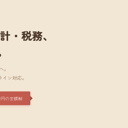
会計・税務、
。
へ。
ライン対応。
0円の定額制