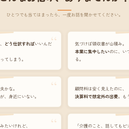
ひとつでも当てはまったら、一度お話を聞かせてください。
“
、
どう仕訳すれば
いいんだ
気づけば領収書が山積み。
本業に集中したい
のに、い
ってしまう。
る。
“
夫かな。
顧問料は安く見えたのに、
が、身近にいない。
決算料で想定外の出費
。も
“
みたいけれど、
「介護のこと、話してもピ