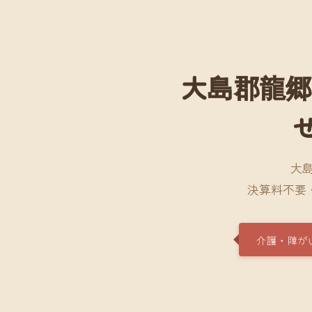
大島郡龍郷
大
決算料不要
介護・障が