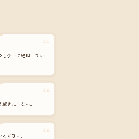
“
つも夜中に経理してい
“
う驚きたくない。
“
ンと来ない」