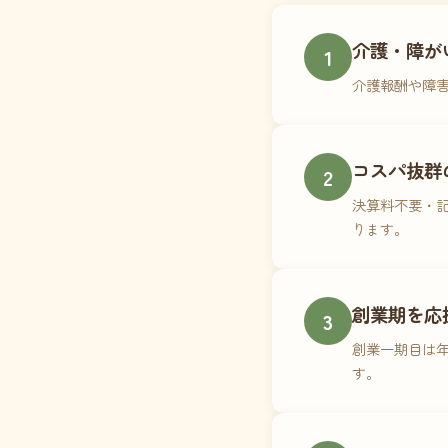
介護・障が
1
介護報酬や障
コスパ抜群
2
決算料不要・記
ります。
創業期を応
3
創業一期目は年
す。