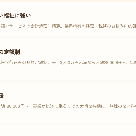
い福祉に強い
害福祉サービスの会計処理に精通。業界特有の経理・税務のお悩みに的
の定額制
帳代行込みの月額定額制。売上3,500万円未満なら月額28,000円〜。
援
間180,000円〜。事業が軌道に乗るまでの大切な時期に、無理のない