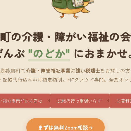
町の介護・障がい福祉の
ぜんぶ
"のどか"
におまかせ
島郡龍郷町で
介護・障害福祉事業に強い税理士
をお探しの方
・記帳代行込みの月額定額制。MFクラウド専門。全国オン
い福祉専門だから安心
記帳代行で手間いらず
決算料
まずは無料Zoom相談