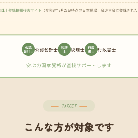
税理士登録情報検索サイト
（令和8年5月29日時点の日本税理士会連合会に登録され
公認
税理
行政
公認会計士
税理士
行政書士
会計士
士
書士
安心の国家資格が直接サポートします
TARGET
こんな方が対象です