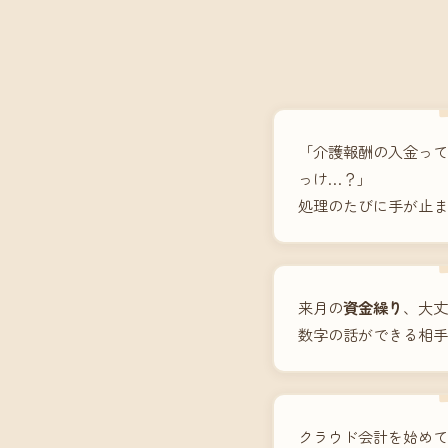
「介護報酬の入金って
っけ…？」
処理のたびに手が止ま
来月の
資金繰り
、大丈
数字の話ができる相手
クラウド会計を始めて