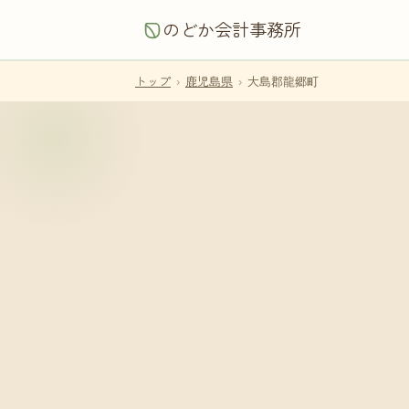
のどか会計事務所
トップ
›
鹿児島県
›
大島郡龍郷町