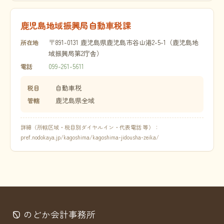
鹿児島地域振興局自動車税課
〒891-0131 鹿児島県鹿児島市谷山港2-5-1（鹿児島地
所在地
域振興局第2庁舎）
099-261-5611
電話
自動車税
税目
鹿児島県全域
管轄
詳細（所轄区域・税目別ダイヤルイン・代表電話 等）：
pref.nodokaya.jp/kagoshima/kagoshima-jidousha-zeika/
のどか会計事務所