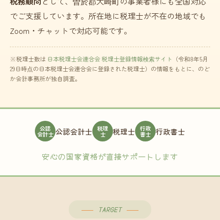
税務顧問
として、曽於郡大崎町の事業者様にも全国対応
でご支援しています。所在地に税理士が不在の地域でも
Zoom・チャットで対応可能です。
※税理士数は
日本税理士会連合会 税理士登録情報検索サイト
（令和8年5月
29日時点の日本税理士会連合会に登録された税理士）の情報をもとに、のど
か会計事務所が独自調査。
公認
税理
行政
公認会計士
税理士
行政書士
会計士
士
書士
安心の国家資格が直接サポートします
TARGET