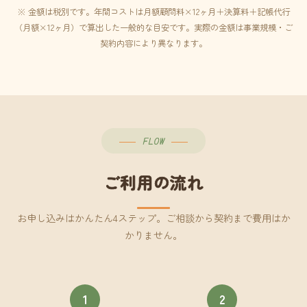
※ 金額は税別です。年間コストは月額顧問料×12ヶ月＋決算料＋記帳代行
（月額×12ヶ月）で算出した一般的な目安です。実際の金額は事業規模・ご
契約内容により異なります。
FLOW
ご利用の流れ
お申し込みはかんたん4ステップ。ご相談から契約まで費用はか
かりません。
1
2