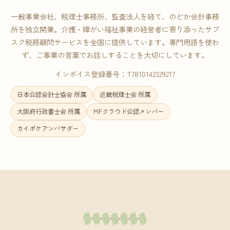
一般事業会社、税理士事務所、監査法人を経て、のどか会計事務
所を独立開業。介護・障がい福祉事業の経営者に寄り添ったサブ
スク税務顧問サービスを全国に提供しています。専門用語を使わ
ず、ご事業の言葉でお話しすることを大切にしています。
インボイス登録番号：T7810142329217
日本公認会計士協会 所属
近畿税理士会 所属
大阪府行政書士会 所属
MFクラウド公認メンバー
カイポケアンバサダー