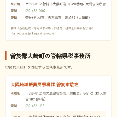
〒899-8102 曽於市大隅町岩川6491番地2 大隅合同庁舎
所在地
099-482-0007
電話
曽於(そお)市、志布志市、曽於郡（大崎町）
管轄
詳細（所轄区域・確定申告会場・郵送先・税理士会無料相談 等）：
nta.nodokaya.jp/kagoshima/osumi/
曽於郡大崎町の管轄県税事務所
曽於郡大崎町を管轄する県税事務所です。
大隅地域振興局県税課 曽於市駐在
〒899-8102 鹿児島県曽於市大隅町岩川6491-2（国大隅
所在地
合同庁舎4階）
099-482-1138
電話
免税軽油使用者証等の交付、県税納税証明書発
税目