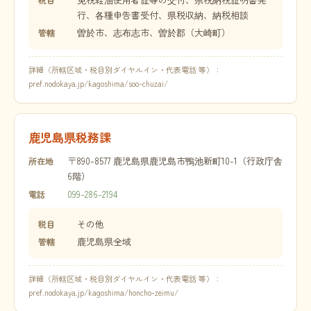
行、各種申告書受付、県税収納、納税相談
曽於市、志布志市、曽於郡（大崎町）
管轄
詳細（所轄区域・税目別ダイヤルイン・代表電話 等）：
pref.nodokaya.jp/kagoshima/soo-chuzai/
鹿児島県税務課
〒890-8577 鹿児島県鹿児島市鴨池新町10-1（行政庁舎
所在地
6階）
099-286-2194
電話
その他
税目
鹿児島県全域
管轄
詳細（所轄区域・税目別ダイヤルイン・代表電話 等）：
pref.nodokaya.jp/kagoshima/honcho-zeimu/