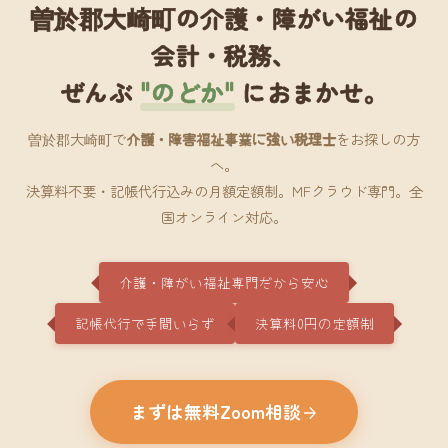
曽於郡大崎町の介護・障がい福祉の
会計・税務、
ぜんぶ
"のどか"
におまかせ。
曽於郡大崎町で
介護・障害福祉事業に強い税理士
をお探しの方
へ。
決算料不要・記帳代行込みの月額定額制。MFクラウド専門。全
国オンライン対応。
介護・障がい福祉専門だから安心
記帳代行で手間いらず
決算料0円の定額制
まずは無料Zoom相談