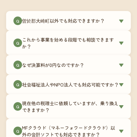
曽於郡大崎町以外でも対応できますか？
▼
Q
はい、曽於郡大崎町を含む全国対応をしていま
これから事業を始める段階でも相談できます
す。Zoomやチャットツールを使ったオンラインで
▼
Q
か？
のやり取りが中心ですので、地域を問わずサポー
ト可能です。実際に北海道から九州まで、幅広い
もちろんです。創業一期目向けの特別料金（年間
なぜ決算料が0円なのですか？
▼
地域の事業者さまにご利用いただいています。
Q
180,000円〜）をご用意しています。事業計画の段
階から税務面でのアドバイスが可能です。融資相
毎月の記帳代行を通じて、決算に必要な準備を月
談にも対応しています。
社会福祉法人やNPO法人でも対応可能ですか？
▼
Q
次で進めています。そのため、決算時に追加の作
業負担が少なく、決算料をいただかないサブスク
対応可能です。ただし、社会福祉法人・NPO法人
リプション型の料金体系を実現しています。年間
現在他の税理士に依頼していますが、乗り換え
は営利法人とは会計基準や監査要件が異なるた
▼
Q
コストが事前にわかるので、資金繰りの見通しも
できますか？
め、別途お見積りとなります。まずはお気軽にご
立てやすくなります。
相談ください。
はい、スムーズに引き継げるようサポートいたし
MFクラウド（マネーフォワードクラウド）以
ます。前任の税理士事務所との連携や、過去の帳
▼
Q
外の会計ソフトでも対応できますか？