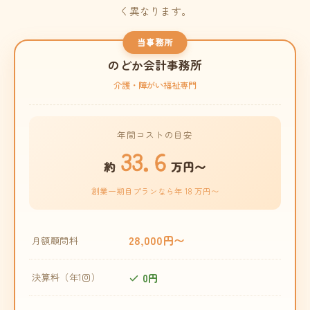
く異なります。
当事務所
のどか会計事務所
介護・障がい福祉専門
年間コストの目安
33.6
約
万円〜
創業一期目プランなら年 18 万円〜
28,000円〜
月額顧問料
0円
決算料（年1回）