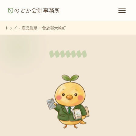
のどか会計事務所
トップ
›
鹿児島県
›
曽於郡大崎町