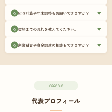
簿データの移行もお手伝いします。決算期のタイ
ミングでの乗り換えが最もスムーズですが、期中
当事務所はマネーフォワードクラウド専門でご提
給与計算や年末調整もお願いできますか？
▼
での変更も対応可能です。
Q
供しています。これから会計ソフトを導入される
場合はもちろん、他ソフトからの移行もお手伝い
はい、オプションで承っています。給与計算（勤
します。freee・弥生会計等をご利用中の場合は、
契約までの流れを教えてください。
▼
Q
怠集計あり／5名まで）は月額15,000円〜、年末調
乗り換えタイミングもあわせてご相談ください。
整（5名まで）は月額2,000円〜（いずれも税別）で
①無料Zoom相談のご予約 → ②オンライン面談
す。人数が増える場合は別途お見積りします。
創業融資や資金調達の相談もできますか？
▼
Q
（30〜60分）でご事業内容・ご要望のヒアリング
→ ③お見積り・ご契約 → ④MFクラウドの初期設
はい、対応可能です。監査法人出身の公認会計士
定 → ⑤月次顧問スタート、という流れです。ご相
が、事業計画書の作成や日本政策金融公庫・信用
談から契約まで費用は発生しませんので、お気軽
保証協会経由の融資申請をサポートします。介
にご連絡ください。
護・障がい福祉事業の特性を踏まえた資金計画を
ご提案します。
PROFILE
代表プロフィール