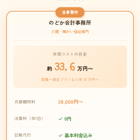
当事務所
のどか会計事務所
介護・障がい福祉専門
年間コストの目安
33.6
約
万円〜
創業一期目プランなら年 18 万円〜
28,000円〜
月額顧問料
0円
決算料（年1回）
基本料金込み
記帳代行