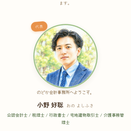
ます。
代表
のどか会計事務所へようこそ。
小野 好聡
おの よしふさ
公認会計士 / 税理士 / 行政書士 / 宅地建物取引士 / 介護事務管
理士