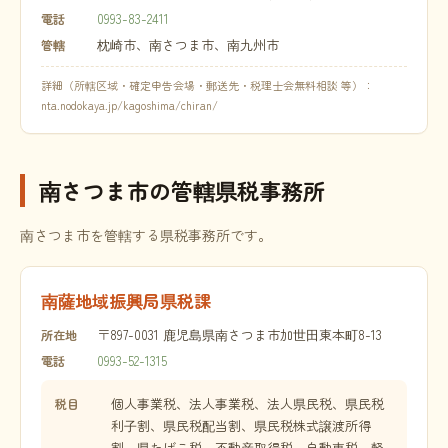
0993-83-2411
電話
枕崎市、南さつま市、南九州市
管轄
詳細（所轄区域・確定申告会場・郵送先・税理士会無料相談 等）：
nta.nodokaya.jp/kagoshima/chiran/
南さつま市の管轄県税事務所
南さつま市を管轄する県税事務所です。
南薩地域振興局県税課
〒897-0031 鹿児島県南さつま市加世田東本町8-13
所在地
0993-52-1315
電話
個人事業税、法人事業税、法人県民税、県民税
税目
利子割、県民税配当割、県民税株式譲渡所得
割、県たばこ税、不動産取得税、自動車税、軽