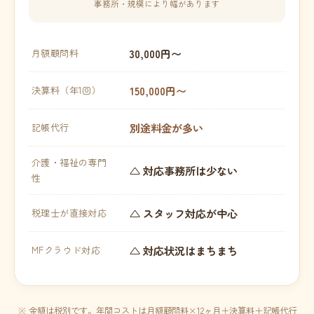
事務所・規模により幅があります
30,000円〜
月額顧問料
150,000円〜
決算料（年1回）
別途料金が多い
記帳代行
介護・福祉の専門
△ 対応事務所は少ない
性
△ スタッフ対応が中心
税理士が直接対応
△ 対応状況はまちまち
MFクラウド対応
※ 金額は税別です。年間コストは月額顧問料×12ヶ月＋決算料＋記帳代行