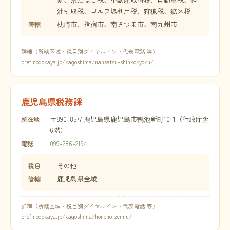
油引取税、ゴルフ場利用税、狩猟税、鉱区税
枕崎市、指宿市、南さつま市、南九州市
管轄
詳細（所轄区域・税目別ダイヤルイン・代表電話 等）：
pref.nodokaya.jp/kagoshima/nansatsu-shinkokyoku/
鹿児島県税務課
〒890-8577 鹿児島県鹿児島市鴨池新町10-1（行政庁舎
所在地
6階）
099-286-2194
電話
その他
税目
鹿児島県全域
管轄
詳細（所轄区域・税目別ダイヤルイン・代表電話 等）：
pref.nodokaya.jp/kagoshima/honcho-zeimu/