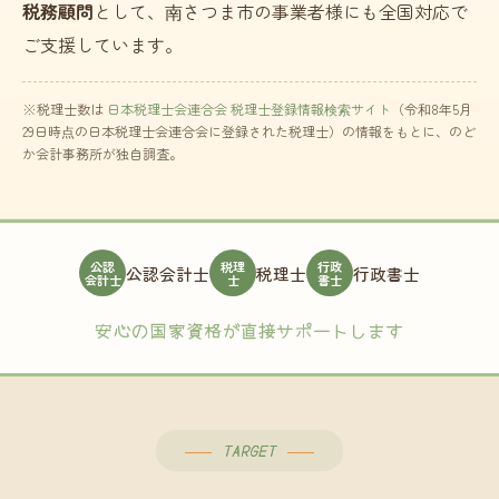
税務顧問
として、南さつま市の事業者様にも全国対応で
ご支援しています。
※税理士数は
日本税理士会連合会 税理士登録情報検索サイト
（令和8年5月
29日時点の日本税理士会連合会に登録された税理士）の情報をもとに、のど
か会計事務所が独自調査。
公認
税理
行政
公認会計士
税理士
行政書士
会計士
士
書士
安心の国家資格が直接サポートします
TARGET