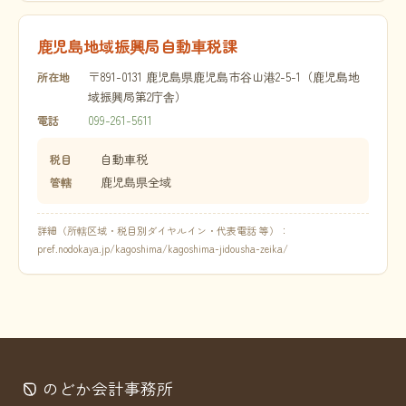
鹿児島地域振興局自動車税課
〒891-0131 鹿児島県鹿児島市谷山港2-5-1（鹿児島地
所在地
域振興局第2庁舎）
099-261-5611
電話
自動車税
税目
鹿児島県全域
管轄
詳細（所轄区域・税目別ダイヤルイン・代表電話 等）：
pref.nodokaya.jp/kagoshima/kagoshima-jidousha-zeika/
のどか会計事務所