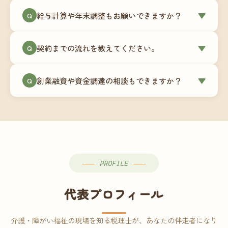
ミングでの乗り換えが最もスムーズですが、期中
当事務所はマネーフォワードクラウド専門でご提
給与計算や年末調整もお願いできますか？
▼
での変更も対応可能です。
Q
供しています。これから会計ソフトを導入される
場合はもちろん、他ソフトからの移行もお手伝い
はい、オプションで承っています。給与計算（勤
します。freee・弥生会計等をご利用中の場合は、
契約までの流れを教えてください。
▼
Q
怠集計あり／5名まで）は月額15,000円〜、年末調
乗り換えタイミングもあわせてご相談ください。
整（5名まで）は月額2,000円〜（いずれも税別）で
①無料Zoom相談のご予約 → ②オンライン面談
す。人数が増える場合は別途お見積りします。
創業融資や資金調達の相談もできますか？
▼
Q
（30〜60分）でご事業内容・ご要望のヒアリング
→ ③お見積り・ご契約 → ④MFクラウドの初期設
はい、対応可能です。監査法人出身の公認会計士
定 → ⑤月次顧問スタート、という流れです。ご相
が、事業計画書の作成や日本政策金融公庫・信用
談から契約まで費用は発生しませんので、お気軽
保証協会経由の融資申請をサポートします。介
にご連絡ください。
護・障がい福祉事業の特性を踏まえた資金計画を
ご提案します。
PROFILE
代表プロフィール
介護・障がい福祉の現場を知る税理士が、あなたの伴走者になり