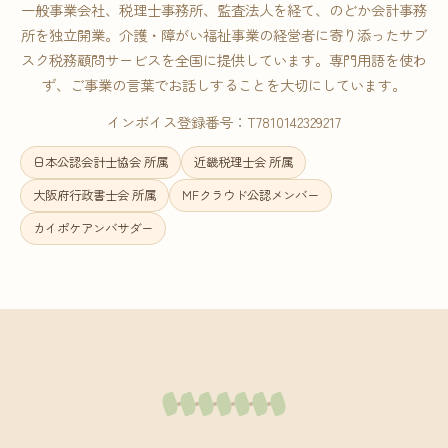
一般事業会社、税理士事務所、監査法人を経て、のどか会計事務
所を独立開業。介護・障がい福祉事業の経営者に寄り添ったサブ
スク税務顧問サービスを全国に提供しています。専門用語を使わ
ず、ご事業の言葉でお話しすることを大切にしています。
インボイス登録番号：T7810142329217
日本公認会計士協会 所属
近畿税理士会 所属
大阪府行政書士会 所属
MFクラウド公認メンバー
カイポケアンバサダー