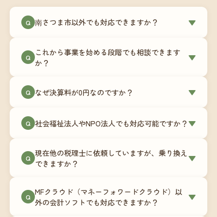
南さつま市以外でも対応できますか？
▼
Q
はい、南さつま市を含む全国対応をしています。
これから事業を始める段階でも相談できます
Zoomやチャットツールを使ったオンラインでのや
▼
Q
か？
り取りが中心ですので、地域を問わずサポート可
能です。実際に北海道から九州まで、幅広い地域
もちろんです。創業一期目向けの特別料金（年間
なぜ決算料が0円なのですか？
▼
の事業者さまにご利用いただいています。
Q
180,000円〜）をご用意しています。事業計画の段
階から税務面でのアドバイスが可能です。融資相
毎月の記帳代行を通じて、決算に必要な準備を月
談にも対応しています。
社会福祉法人やNPO法人でも対応可能ですか？
▼
Q
次で進めています。そのため、決算時に追加の作
業負担が少なく、決算料をいただかないサブスク
対応可能です。ただし、社会福祉法人・NPO法人
リプション型の料金体系を実現しています。年間
現在他の税理士に依頼していますが、乗り換え
は営利法人とは会計基準や監査要件が異なるた
▼
Q
コストが事前にわかるので、資金繰りの見通しも
できますか？
め、別途お見積りとなります。まずはお気軽にご
立てやすくなります。
相談ください。
はい、スムーズに引き継げるようサポートいたし
MFクラウド（マネーフォワードクラウド）以
ます。前任の税理士事務所との連携や、過去の帳
▼
Q
外の会計ソフトでも対応できますか？
簿データの移行もお手伝いします。決算期のタイ