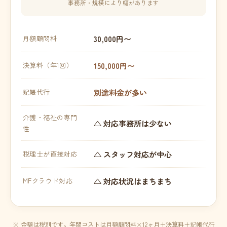
事務所・規模により幅があります
30,000円〜
月額顧問料
150,000円〜
決算料（年1回）
別途料金が多い
記帳代行
介護・福祉の専門
△ 対応事務所は少ない
性
△ スタッフ対応が中心
税理士が直接対応
△ 対応状況はまちまち
MFクラウド対応
※ 金額は税別です。年間コストは月額顧問料×12ヶ月＋決算料＋記帳代行