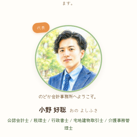
ます。
代表
のどか会計事務所へようこそ。
小野 好聡
おの よしふさ
公認会計士 / 税理士 / 行政書士 / 宅地建物取引士 / 介護事務管
理士