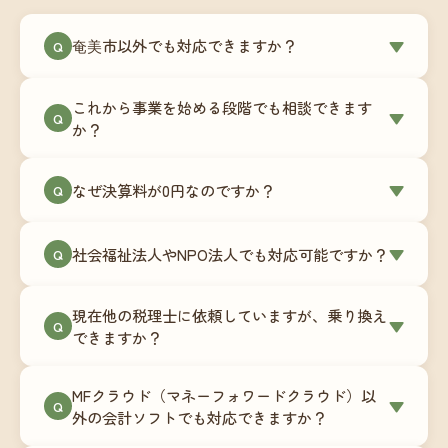
奄美市以外でも対応できますか？
▼
Q
はい、奄美市を含む全国対応をしています。Zoom
これから事業を始める段階でも相談できます
やチャットツールを使ったオンラインでのやり取
▼
Q
か？
りが中心ですので、地域を問わずサポート可能で
す。実際に北海道から九州まで、幅広い地域の事
もちろんです。創業一期目向けの特別料金（年間
なぜ決算料が0円なのですか？
▼
業者さまにご利用いただいています。
Q
180,000円〜）をご用意しています。事業計画の段
階から税務面でのアドバイスが可能です。融資相
毎月の記帳代行を通じて、決算に必要な準備を月
談にも対応しています。
社会福祉法人やNPO法人でも対応可能ですか？
▼
Q
次で進めています。そのため、決算時に追加の作
業負担が少なく、決算料をいただかないサブスク
対応可能です。ただし、社会福祉法人・NPO法人
リプション型の料金体系を実現しています。年間
現在他の税理士に依頼していますが、乗り換え
は営利法人とは会計基準や監査要件が異なるた
▼
Q
コストが事前にわかるので、資金繰りの見通しも
できますか？
め、別途お見積りとなります。まずはお気軽にご
立てやすくなります。
相談ください。
はい、スムーズに引き継げるようサポートいたし
MFクラウド（マネーフォワードクラウド）以
ます。前任の税理士事務所との連携や、過去の帳
▼
Q
外の会計ソフトでも対応できますか？
簿データの移行もお手伝いします。決算期のタイ