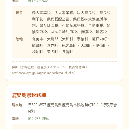
0997-57-7225
電話
個人事業税、法人事業税、法人県民税、県民税
税目
利子割、県民税配当割、県民税株式譲渡所得
割、県たばこ税、不動産取得税、自動車税、軽
油引取税、ゴルフ場利用税、狩猟税、鉱区税
奄美市、大島郡（大和村・宇検村・瀬戸内町・
管轄
龍郷町・喜界町・徳之島町・天城町・伊仙町・
和泊町・知名町・与論町）
詳細（所轄区域・税目別ダイヤルイン・代表電話 等）：
pref.nodokaya.jp/kagoshima/oshima-shicho/
鹿児島県税務課
〒890-8577 鹿児島県鹿児島市鴨池新町10-1（行政庁舎
所在地
6階）
099-286-2194
電話