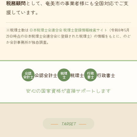
税務顧問
として、奄美市の事業者様にも全国対応でご支
援しています。
※税理士数は
日本税理士会連合会 税理士登録情報検索サイト
（令和8年5月
29日時点の日本税理士会連合会に登録された税理士）の情報をもとに、のど
か会計事務所が独自調査。
公認
税理
行政
公認会計士
税理士
行政書士
会計士
士
書士
安心の国家資格が直接サポートします
TARGET