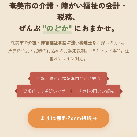
奄美市の介護・障がい福祉の会計・
税務、
ぜんぶ
"のどか"
におまかせ。
奄美市で
介護・障害福祉事業に強い税理士
をお探しの方へ。
決算料不要・記帳代行込みの月額定額制。MFクラウド専門。全
国オンライン対応。
介護・障がい福祉専門だから安心
記帳代行で手間いらず
決算料0円の定額制
まずは無料Zoom相談