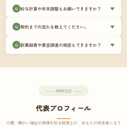
ミングでの乗り換えが最もスムーズですが、期中
当事務所はマネーフォワードクラウド専門でご提
給与計算や年末調整もお願いできますか？
▼
での変更も対応可能です。
Q
供しています。これから会計ソフトを導入される
場合はもちろん、他ソフトからの移行もお手伝い
はい、オプションで承っています。給与計算（勤
します。freee・弥生会計等をご利用中の場合は、
契約までの流れを教えてください。
▼
Q
怠集計あり／5名まで）は月額15,000円〜、年末調
乗り換えタイミングもあわせてご相談ください。
整（5名まで）は月額2,000円〜（いずれも税別）で
①無料Zoom相談のご予約 → ②オンライン面談
す。人数が増える場合は別途お見積りします。
創業融資や資金調達の相談もできますか？
▼
Q
（30〜60分）でご事業内容・ご要望のヒアリング
→ ③お見積り・ご契約 → ④MFクラウドの初期設
はい、対応可能です。監査法人出身の公認会計士
定 → ⑤月次顧問スタート、という流れです。ご相
が、事業計画書の作成や日本政策金融公庫・信用
談から契約まで費用は発生しませんので、お気軽
保証協会経由の融資申請をサポートします。介
にご連絡ください。
護・障がい福祉事業の特性を踏まえた資金計画を
ご提案します。
PROFILE
代表プロフィール
介護・障がい福祉の現場を知る税理士が、あなたの伴走者になり