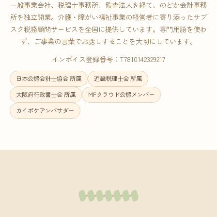
一般事業会社、税理士事務所、監査法人を経て、のどか会計事務
所を独立開業。介護・障がい福祉事業の経営者に寄り添ったサブ
スク税務顧問サービスを全国に提供しています。専門用語を使わ
ず、ご事業の言葉でお話しすることを大切にしています。
インボイス登録番号：T7810142329217
日本公認会計士協会 所属
近畿税理士会 所属
大阪府行政書士会 所属
MFクラウド公認メンバー
カイポケアンバサダー