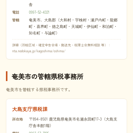
舎
0997-52-4321
電話
奄美市、大島郡（大和村・宇検村・瀬戸内町・龍郷
管轄
町・喜界町・徳之島町・天城町・伊仙町・和泊町・
知名町・与論町）
詳細（所轄区域・確定申告会場・郵送先・税理士会無料相談 等）：
nta.nodokaya.jp/kagoshima/oshima/
奄美市の管轄県税事務所
奄美市を管轄する県税事務所です。
大島支庁県税課
〒894-8501 鹿児島県奄美市名瀬永田町17-3（大島支
所在地
庁舎本館1階）