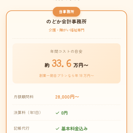
当事務所
のどか会計事務所
介護・障がい福祉専門
年間コストの目安
33.6
約
万円〜
創業一期目プランなら年 18 万円〜
28,000円〜
月額顧問料
0円
決算料（年1回）
基本料金込み
記帳代行