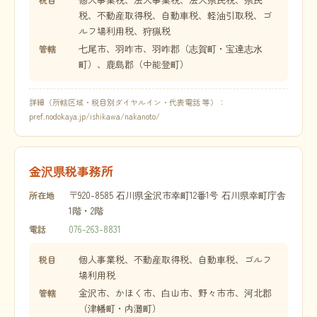
税、不動産取得税、自動車税、軽油引取税、ゴ
ルフ場利用税、狩猟税
七尾市、羽咋市、羽咋郡（志賀町・宝達志水
管轄
町）、鹿島郡（中能登町）
詳細（所轄区域・税目別ダイヤルイン・代表電話 等）：
pref.nodokaya.jp/ishikawa/nakanoto/
金沢県税事務所
〒920-8585 石川県金沢市幸町12番1号 石川県幸町庁舎
所在地
1階・2階
076-263-8831
電話
個人事業税、不動産取得税、自動車税、ゴルフ
税目
場利用税
金沢市、かほく市、白山市、野々市市、河北郡
管轄
（津幡町・内灘町）