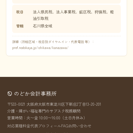
法人県民税、法人事業税、鉱区税、狩猟税、軽
税目
油引取税
石川県全域
管轄
詳細（所轄区域・税目別ダイヤルイン・代表電話 等）：
pref.nodokaya.jp/ishikawa/kanazawa/
のどか会計事務所
〒533-0021 大阪府大阪市東淀川区下新庄2丁目13-20-201
介護・障がい福祉専門のサブスク税務顧問
営業時間：火〜金 10:00〜16:00（土日月休み）
対応業種
料金
代表プロフィール
FAQ
お問い合わせ