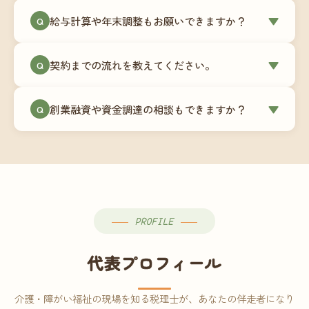
ミングでの乗り換えが最もスムーズですが、期中
当事務所はマネーフォワードクラウド専門でご提
給与計算や年末調整もお願いできますか？
▼
での変更も対応可能です。
Q
供しています。これから会計ソフトを導入される
場合はもちろん、他ソフトからの移行もお手伝い
はい、オプションで承っています。給与計算（勤
します。freee・弥生会計等をご利用中の場合は、
契約までの流れを教えてください。
▼
Q
怠集計あり／5名まで）は月額15,000円〜、年末調
乗り換えタイミングもあわせてご相談ください。
整（5名まで）は月額2,000円〜（いずれも税別）で
①無料Zoom相談のご予約 → ②オンライン面談
す。人数が増える場合は別途お見積りします。
創業融資や資金調達の相談もできますか？
▼
Q
（30〜60分）でご事業内容・ご要望のヒアリング
→ ③お見積り・ご契約 → ④MFクラウドの初期設
はい、対応可能です。監査法人出身の公認会計士
定 → ⑤月次顧問スタート、という流れです。ご相
が、事業計画書の作成や日本政策金融公庫・信用
談から契約まで費用は発生しませんので、お気軽
保証協会経由の融資申請をサポートします。介
にご連絡ください。
護・障がい福祉事業の特性を踏まえた資金計画を
ご提案します。
PROFILE
代表プロフィール
介護・障がい福祉の現場を知る税理士が、あなたの伴走者になり