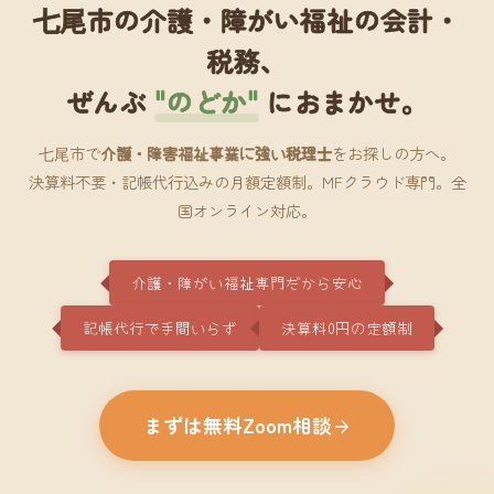
七尾市の介護・障がい福祉の会計・
税務、
ぜんぶ
"のどか"
におまかせ。
七尾市で
介護・障害福祉事業に強い税理士
をお探しの方へ。
決算料不要・記帳代行込みの月額定額制。MFクラウド専門。全
国オンライン対応。
介護・障がい福祉専門だから安心
記帳代行で手間いらず
決算料0円の定額制
まずは無料Zoom相談