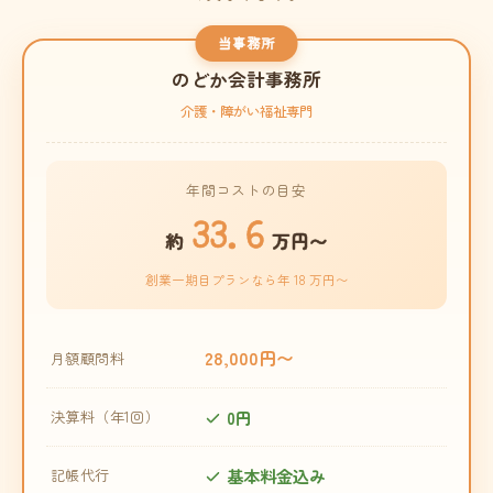
当事務所
のどか会計事務所
介護・障がい福祉専門
年間コストの目安
33.6
約
万円〜
創業一期目プランなら年 18 万円〜
28,000円〜
月額顧問料
0円
決算料（年1回）
基本料金込み
記帳代行