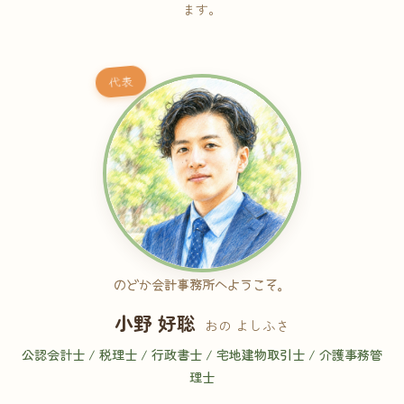
ます。
代表
のどか会計事務所へようこそ。
小野 好聡
おの よしふさ
公認会計士 / 税理士 / 行政書士 / 宅地建物取引士 / 介護事務管
理士