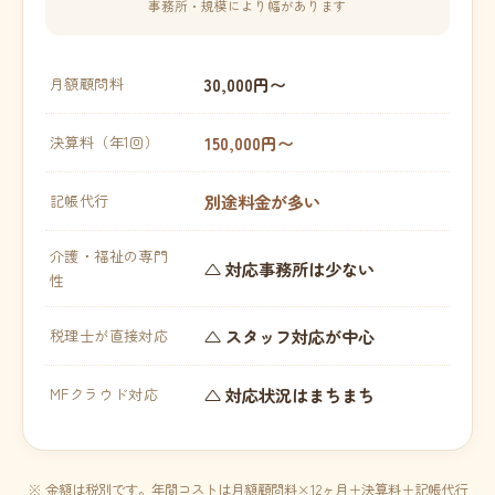
事務所・規模により幅があります
30,000円〜
月額顧問料
150,000円〜
決算料（年1回）
別途料金が多い
記帳代行
介護・福祉の専門
△ 対応事務所は少ない
性
△ スタッフ対応が中心
税理士が直接対応
△ 対応状況はまちまち
MFクラウド対応
※ 金額は税別です。年間コストは月額顧問料×12ヶ月＋決算料＋記帳代行