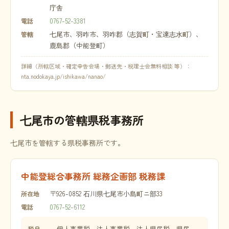
庁舎
0767-52-3381
電話
七尾市、羽咋市、羽咋郡（志賀町・宝達志水町）、
管轄
鹿島郡（中能登町）
詳細（所轄区域・確定申告会場・郵送先・税理士会無料相談 等）：
nta.nodokaya.jp/ishikawa/nanao/
七尾市の管轄県税事務所
七尾市を管轄する県税事務所です。
中能登総合事務所 総務企画部 税務課
〒926-0852 石川県七尾市小島町ニ部33
所在地
0767-52-6112
電話
個人事業税、法人事業税、法人県民税、県民
税目