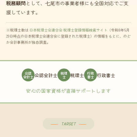
税務顧問
として、七尾市の事業者様にも全国対応でご支
援しています。
※税理士数は
日本税理士会連合会 税理士登録情報検索サイト
（令和8年5月
29日時点の日本税理士会連合会に登録された税理士）の情報をもとに、のど
か会計事務所が独自調査。
公認
税理
行政
公認会計士
税理士
行政書士
会計士
士
書士
安心の国家資格が直接サポートします
TARGET