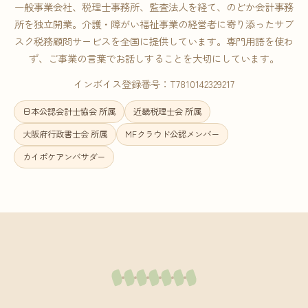
一般事業会社、税理士事務所、監査法人を経て、のどか会計事務
所を独立開業。介護・障がい福祉事業の経営者に寄り添ったサブ
スク税務顧問サービスを全国に提供しています。専門用語を使わ
ず、ご事業の言葉でお話しすることを大切にしています。
インボイス登録番号：T7810142329217
日本公認会計士協会 所属
近畿税理士会 所属
大阪府行政書士会 所属
MFクラウド公認メンバー
カイポケアンバサダー