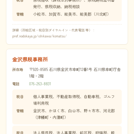
発行、県税収納、納税相談
小松市、加賀市、能美市、能美郡（川北町）
管轄
詳細（所轄区域・税目別ダイヤルイン・代表電話 等）：
pref.nodokaya.jp/ishikawa/komatsu/
金沢県税事務所
〒920-8585 石川県金沢市幸町12番1号 石川県幸町庁舎
所在地
1階・2階
076-263-8831
電話
個人事業税、不動産取得税、自動車税、ゴルフ
税目
場利用税
金沢市、かほく市、白山市、野々市市、河北郡
管轄
（津幡町・内灘町）
法人県民税、法人事業税、鉱区税、狩猟税、軽
税目