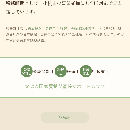
税務顧問
として、小松市の事業者様にも全国対応でご支
援しています。
※税理士数は
日本税理士会連合会 税理士登録情報検索サイト
（令和8年5月
29日時点の日本税理士会連合会に登録された税理士）の情報をもとに、のど
か会計事務所が独自調査。
公認
税理
行政
公認会計士
税理士
行政書士
会計士
士
書士
安心の国家資格が直接サポートします
TARGET