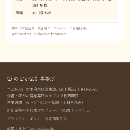
油引取税
石川県全域
管轄
詳細（所轄区域・税目別ダイヤルイン・代表電話 等）：
pref.nodokaya.jp/ishikawa/kanazawa/
のどか会計事務所
〒533-0021 大阪府大阪市東淀川区下新庄2丁目13-20-201
介護・障がい福祉専門のサブスク税務顧問
営業時間：火〜金 10:00〜16:00（土日月休み）
対応業種
料金
代表プロフィール
FAQ
お問い合わせ
プライバシーポリシー
特定商取引法
公式サイト：
tax.nodokaya.jp