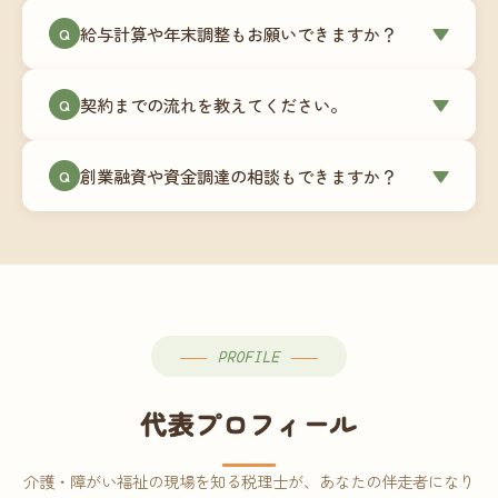
ミングでの乗り換えが最もスムーズですが、期中
当事務所はマネーフォワードクラウド専門でご提
給与計算や年末調整もお願いできますか？
▼
での変更も対応可能です。
Q
供しています。これから会計ソフトを導入される
場合はもちろん、他ソフトからの移行もお手伝い
はい、オプションで承っています。給与計算（勤
します。freee・弥生会計等をご利用中の場合は、
契約までの流れを教えてください。
▼
Q
怠集計あり／5名まで）は月額15,000円〜、年末調
乗り換えタイミングもあわせてご相談ください。
整（5名まで）は月額2,000円〜（いずれも税別）で
①無料Zoom相談のご予約 → ②オンライン面談
す。人数が増える場合は別途お見積りします。
創業融資や資金調達の相談もできますか？
▼
Q
（30〜60分）でご事業内容・ご要望のヒアリング
→ ③お見積り・ご契約 → ④MFクラウドの初期設
はい、対応可能です。監査法人出身の公認会計士
定 → ⑤月次顧問スタート、という流れです。ご相
が、事業計画書の作成や日本政策金融公庫・信用
談から契約まで費用は発生しませんので、お気軽
保証協会経由の融資申請をサポートします。介
にご連絡ください。
護・障がい福祉事業の特性を踏まえた資金計画を
ご提案します。
PROFILE
代表プロフィール
介護・障がい福祉の現場を知る税理士が、あなたの伴走者になり