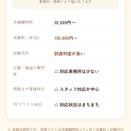
事務所・規模により幅があります
30,000円〜
月額顧問料
150,000円〜
決算料（年1回）
別途料金が多い
記帳代行
介護・福祉の専門
△ 対応事務所は少ない
性
△ スタッフ対応が中心
税理士が直接対応
△ 対応状況はまちまち
MFクラウド対応
※ 金額は税別です。年間コストは月額顧問料×12ヶ月＋決算料＋記帳代行