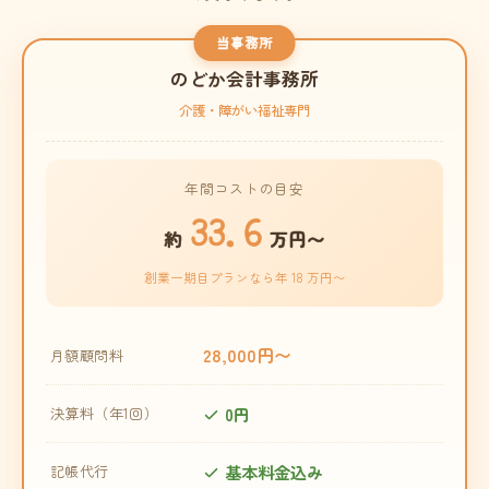
当事務所
のどか会計事務所
介護・障がい福祉専門
年間コストの目安
33.6
約
万円〜
創業一期目プランなら年 18 万円〜
28,000円〜
月額顧問料
0円
決算料（年1回）
基本料金込み
記帳代行