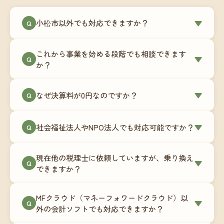
小松市以外でも対応できますか？
▼
Q
はい、小松市を含む全国対応をしています。Zoom
これから事業を始める段階でも相談できます
やチャットツールを使ったオンラインでのやり取
▼
Q
か？
りが中心ですので、地域を問わずサポート可能で
す。実際に北海道から九州まで、幅広い地域の事
もちろんです。創業一期目向けの特別料金（年間
なぜ決算料が0円なのですか？
▼
業者さまにご利用いただいています。
Q
180,000円〜）をご用意しています。事業計画の段
階から税務面でのアドバイスが可能です。融資相
毎月の記帳代行を通じて、決算に必要な準備を月
談にも対応しています。
社会福祉法人やNPO法人でも対応可能ですか？
▼
Q
次で進めています。そのため、決算時に追加の作
業負担が少なく、決算料をいただかないサブスク
対応可能です。ただし、社会福祉法人・NPO法人
リプション型の料金体系を実現しています。年間
現在他の税理士に依頼していますが、乗り換え
は営利法人とは会計基準や監査要件が異なるた
▼
Q
コストが事前にわかるので、資金繰りの見通しも
できますか？
め、別途お見積りとなります。まずはお気軽にご
立てやすくなります。
相談ください。
はい、スムーズに引き継げるようサポートいたし
MFクラウド（マネーフォワードクラウド）以
ます。前任の税理士事務所との連携や、過去の帳
▼
Q
外の会計ソフトでも対応できますか？
簿データの移行もお手伝いします。決算期のタイ