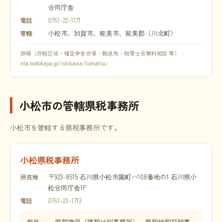
合同庁舎
0761-22-1171
電話
小松市、加賀市、能美市、能美郡（川北町）
管轄
詳細（所轄区域・確定申告会場・郵送先・税理士会無料相談 等）：
nta.nodokaya.jp/ishikawa/komatsu/
小松市の管轄県税事務所
小松市を管轄する県税事務所です。
小松県税事務所
〒923-8515 石川県小松市園町ハ108番地の1 石川県小
所在地
松合同庁舎1F
0761-23-1713
電話
県税徴収（課税は別事務所）、県税納税証明書
税目