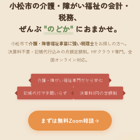
小松市の介護・障がい福祉の会計・
税務、
ぜんぶ
"のどか"
におまかせ。
小松市で
介護・障害福祉事業に強い税理士
をお探しの方へ。
決算料不要・記帳代行込みの月額定額制。MFクラウド専門。全
国オンライン対応。
介護・障がい福祉専門だから安心
記帳代行で手間いらず
決算料0円の定額制
まずは無料Zoom相談