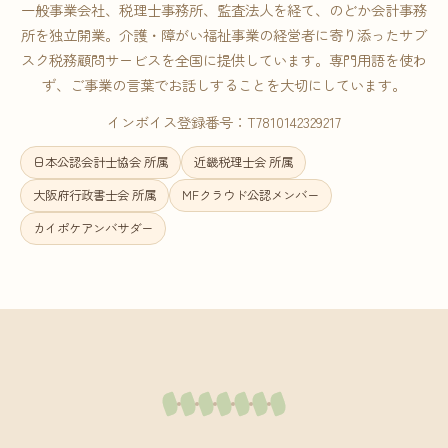
一般事業会社、税理士事務所、監査法人を経て、のどか会計事務
所を独立開業。介護・障がい福祉事業の経営者に寄り添ったサブ
スク税務顧問サービスを全国に提供しています。専門用語を使わ
ず、ご事業の言葉でお話しすることを大切にしています。
インボイス登録番号：T7810142329217
日本公認会計士協会 所属
近畿税理士会 所属
大阪府行政書士会 所属
MFクラウド公認メンバー
カイポケアンバサダー