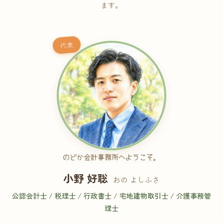
ます。
代表
のどか会計事務所へようこそ。
小野 好聡
おの よしふさ
公認会計士 / 税理士 / 行政書士 / 宅地建物取引士 / 介護事務管
理士