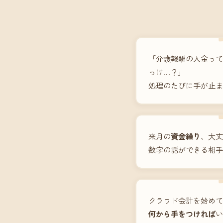
「介護報酬の入金って
っけ…？」
処理のたびに手が止ま
来月の
資金繰り
、大丈
数字の話ができる相手
クラウド会計を始めて
何から手をつければ
い