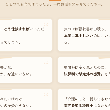
ひとつでも当てはまったら、一度お話を聞かせてください。
“
、
どう仕訳すれば
いいんだ
気づけば領収書が山積み。
本業に集中したい
のに、い
ってしまう。
る。
“
夫かな。
顧問料は安く見えたのに、
が、身近にいない。
決算料で想定外の出費
。も
“
みたいけれど、
「介護のこと、話してもピ
いのか分からない。
業界を知る税理士
になかな