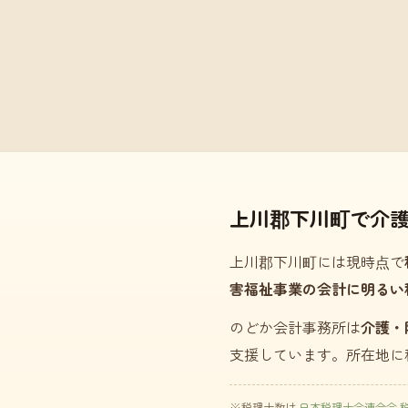
上川郡下川町で介
上川郡下川町には現時点で
害福祉事業の会計に明るい
のどか会計事務所は
介護・
支援しています。所在地に
※税理士数は
日本税理士会連合会 