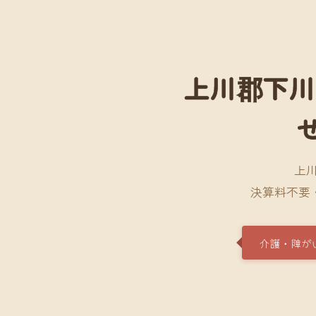
上川郡下川
上
決算料不要
介護・障が