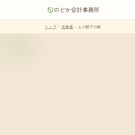
のどか会計事務所
トップ
›
北海道
›
上川郡下川町