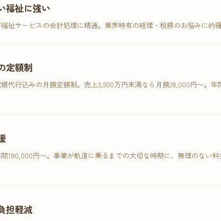
い福祉に強い
害福祉サービスの会計処理に精通。業界特有の経理・税務のお悩みに的
の定額制
帳代行込みの月額定額制。売上3,500万円未満なら月額28,000円〜。
援
間180,000円〜。事業が軌道に乗るまでの大切な時期に、無理のない
負担軽減