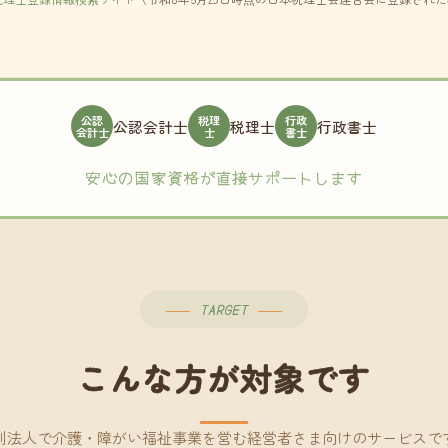
公認
税理
行政
公認会計士
税理士
行政書士
会計士
士
書士
安心の国家資格が直接サポートします
TARGET
こんな方が対象です
利法人で介護・障がい福祉事業を営む経営者さま向けのサービスで