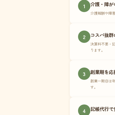
介護・障が
1
介護報酬や障
コスパ抜群
2
決算料不要・記
ります。
創業期を応
3
創業一期目は年
す。
記帳代行で
4