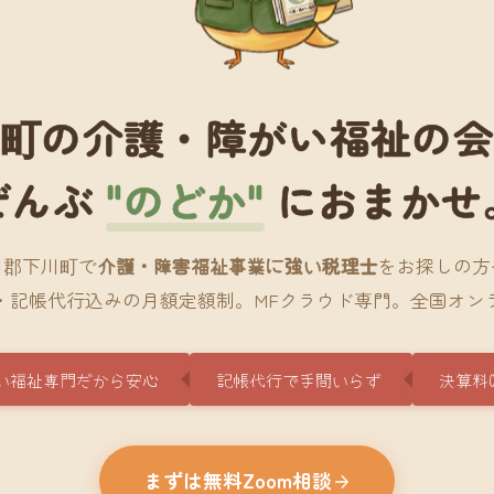
町の介護・障がい福祉の
ぜんぶ
"のどか"
におまかせ
川郡下川町で
介護・障害福祉事業に強い税理士
をお探しの方
・記帳代行込みの月額定額制。MFクラウド専門。全国オン
い福祉専門だから安心
記帳代行で手間いらず
決算料
まずは無料Zoom相談