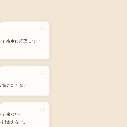
“
つも夜中に経理してい
“
う驚きたくない。
“
ンと来ない」
か出会えない。