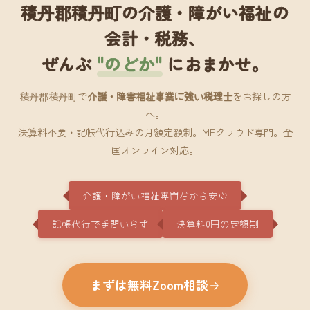
積丹郡積丹町の介護・障がい福祉の
会計・税務、
ぜんぶ
"のどか"
におまかせ。
積丹郡積丹町で
介護・障害福祉事業に強い税理士
をお探しの方
へ。
決算料不要・記帳代行込みの月額定額制。MFクラウド専門。全
国オンライン対応。
介護・障がい福祉専門だから安心
記帳代行で手間いらず
決算料0円の定額制
まずは無料Zoom相談