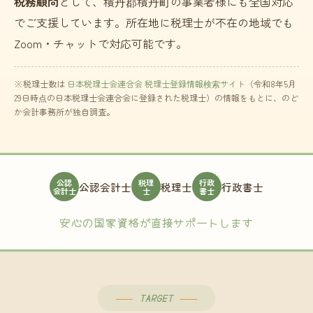
税務顧問
として、積丹郡積丹町の事業者様にも全国対応
でご支援しています。所在地に税理士が不在の地域でも
Zoom・チャットで対応可能です。
※税理士数は
日本税理士会連合会 税理士登録情報検索サイト
（令和8年5月
29日時点の日本税理士会連合会に登録された税理士）の情報をもとに、のど
か会計事務所が独自調査。
公認
税理
行政
公認会計士
税理士
行政書士
会計士
士
書士
安心の国家資格が直接サポートします
TARGET