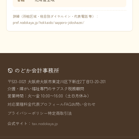
詳細（所轄区域・税目別ダイヤルイン・代表電話 等）：
pref.nodokaya.jp/hokkaido/sapporo-jidoshazei/
のどか会計事務所
〒533-0021 大阪府大阪市東淀川区下新庄2丁目13-20-201
介護・障がい福祉専門のサブスク税務顧問
営業時間：火〜金 10:00〜16:00（土日月休み）
対応業種
料金
代表プロフィール
FAQ
お問い合わせ
プライバシーポリシー
特定商取引法
公式サイト：
tax.nodokaya.jp