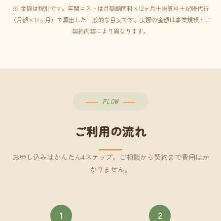
※ 金額は税別です。年間コストは月額顧問料×12ヶ月＋決算料＋記帳代行
（月額×12ヶ月）で算出した一般的な目安です。実際の金額は事業規模・ご
契約内容により異なります。
FLOW
ご利用の流れ
お申し込みはかんたん4ステップ。ご相談から契約まで費用はか
かりません。
1
2