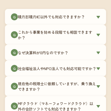
積丹郡積丹町以外でも対応できますか？
▼
Q
はい、積丹郡積丹町を含む全国対応をしていま
これから事業を始める段階でも相談できます
す。Zoomやチャットツールを使ったオンラインで
▼
Q
か？
のやり取りが中心ですので、地域を問わずサポー
ト可能です。実際に北海道から九州まで、幅広い
もちろんです。創業一期目向けの特別料金（年間
なぜ決算料が0円なのですか？
▼
地域の事業者さまにご利用いただいています。
Q
180,000円〜）をご用意しています。事業計画の段
階から税務面でのアドバイスが可能です。融資相
毎月の記帳代行を通じて、決算に必要な準備を月
談にも対応しています。
社会福祉法人やNPO法人でも対応可能ですか？
▼
Q
次で進めています。そのため、決算時に追加の作
業負担が少なく、決算料をいただかないサブスク
対応可能です。ただし、社会福祉法人・NPO法人
リプション型の料金体系を実現しています。年間
現在他の税理士に依頼していますが、乗り換え
は営利法人とは会計基準や監査要件が異なるた
▼
Q
コストが事前にわかるので、資金繰りの見通しも
できますか？
め、別途お見積りとなります。まずはお気軽にご
立てやすくなります。
相談ください。
はい、スムーズに引き継げるようサポートいたし
MFクラウド（マネーフォワードクラウド）以
ます。前任の税理士事務所との連携や、過去の帳
▼
Q
外の会計ソフトでも対応できますか？