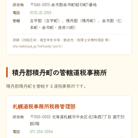
〒046-0015 余市郡余市町朝日町1番地
所在地
0135-22-2093
電話
古平郡（古平町）、積丹郡（積丹町）、余市郡（仁
管轄
木町・余市町・赤井川村）
詳細（所轄区域・確定申告会場・郵送先・税理士会無料相談 等）：
nta.nodokaya.jp/hokkaido/yoichi/
積丹郡積丹町の管轄道税事務所
積丹郡積丹町を管轄する道税事務所です。
札幌道税事務所税務管理部
〒060-0003 北海道札幌市中央区北3条西7丁目 道庁別
所在地
館2階
011-204-5084
電話