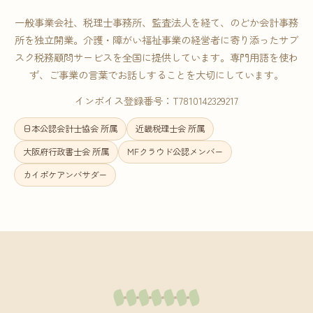
一般事業会社、税理士事務所、監査法人を経て、のどか会計事務
所を独立開業。介護・障がい福祉事業の経営者に寄り添ったサブ
スク税務顧問サービスを全国に提供しています。専門用語を使わ
ず、ご事業の言葉でお話しすることを大切にしています。
インボイス登録番号：T7810142329217
日本公認会計士協会 所属
近畿税理士会 所属
大阪府行政書士会 所属
MFクラウド公認メンバー
カイポケアンバサダー