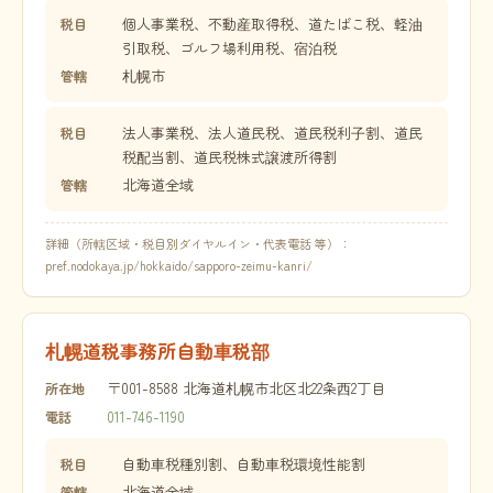
個人事業税、不動産取得税、道たばこ税、軽油
税目
引取税、ゴルフ場利用税、宿泊税
札幌市
管轄
法人事業税、法人道民税、道民税利子割、道民
税目
税配当割、道民税株式譲渡所得割
北海道全域
管轄
詳細（所轄区域・税目別ダイヤルイン・代表電話 等）：
pref.nodokaya.jp/hokkaido/sapporo-zeimu-kanri/
札幌道税事務所自動車税部
〒001-8588 北海道札幌市北区北22条西2丁目
所在地
011-746-1190
電話
自動車税種別割、自動車税環境性能割
税目
北海道全域
管轄