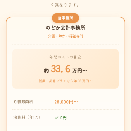
く異なります。
当事務所
のどか会計事務所
介護・障がい福祉専門
年間コストの目安
33.6
約
万円〜
創業一期目プランなら年 18 万円〜
28,000円〜
月額顧問料
0円
決算料（年1回）