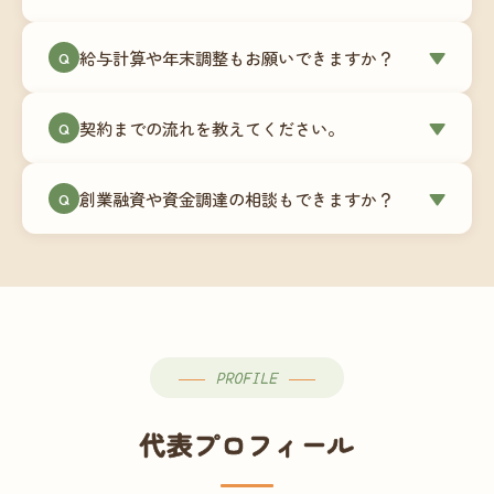
簿データの移行もお手伝いします。決算期のタイ
ミングでの乗り換えが最もスムーズですが、期中
当事務所はマネーフォワードクラウド専門でご提
給与計算や年末調整もお願いできますか？
▼
での変更も対応可能です。
Q
供しています。これから会計ソフトを導入される
場合はもちろん、他ソフトからの移行もお手伝い
はい、オプションで承っています。給与計算（勤
します。freee・弥生会計等をご利用中の場合は、
契約までの流れを教えてください。
▼
Q
怠集計あり／5名まで）は月額15,000円〜、年末調
乗り換えタイミングもあわせてご相談ください。
整（5名まで）は月額2,000円〜（いずれも税別）で
①無料Zoom相談のご予約 → ②オンライン面談
す。人数が増える場合は別途お見積りします。
創業融資や資金調達の相談もできますか？
▼
Q
（30〜60分）でご事業内容・ご要望のヒアリング
→ ③お見積り・ご契約 → ④MFクラウドの初期設
はい、対応可能です。監査法人出身の公認会計士
定 → ⑤月次顧問スタート、という流れです。ご相
が、事業計画書の作成や日本政策金融公庫・信用
談から契約まで費用は発生しませんので、お気軽
保証協会経由の融資申請をサポートします。介
にご連絡ください。
護・障がい福祉事業の特性を踏まえた資金計画を
ご提案します。
PROFILE
代表プロフィール