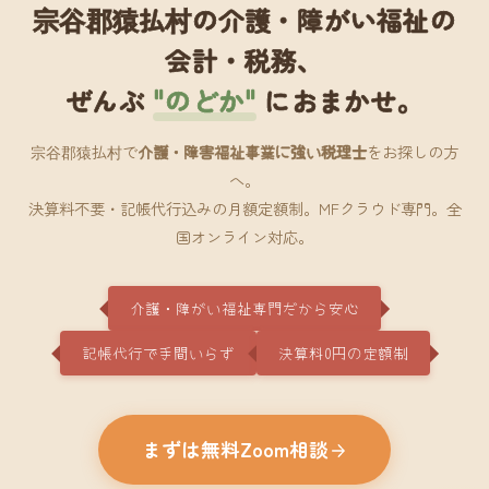
宗谷郡猿払村の介護・障がい福祉の
会計・税務、
ぜんぶ
"のどか"
におまかせ。
宗谷郡猿払村で
介護・障害福祉事業に強い税理士
をお探しの方
へ。
決算料不要・記帳代行込みの月額定額制。MFクラウド専門。全
国オンライン対応。
介護・障がい福祉専門だから安心
記帳代行で手間いらず
決算料0円の定額制
まずは無料Zoom相談