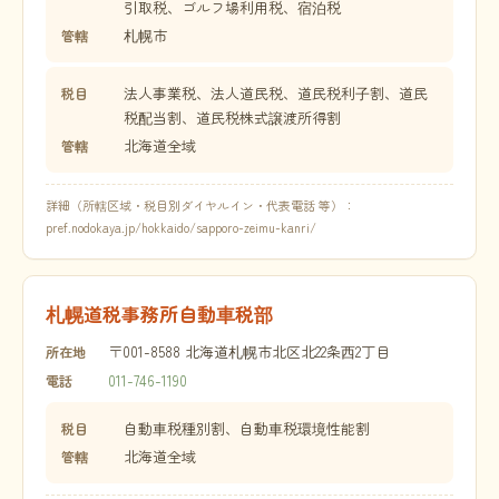
引取税、ゴルフ場利用税、宿泊税
札幌市
管轄
法人事業税、法人道民税、道民税利子割、道民
税目
税配当割、道民税株式譲渡所得割
北海道全域
管轄
詳細（所轄区域・税目別ダイヤルイン・代表電話 等）：
pref.nodokaya.jp/hokkaido/sapporo-zeimu-kanri/
札幌道税事務所自動車税部
〒001-8588 北海道札幌市北区北22条西2丁目
所在地
011-746-1190
電話
自動車税種別割、自動車税環境性能割
税目
北海道全域
管轄