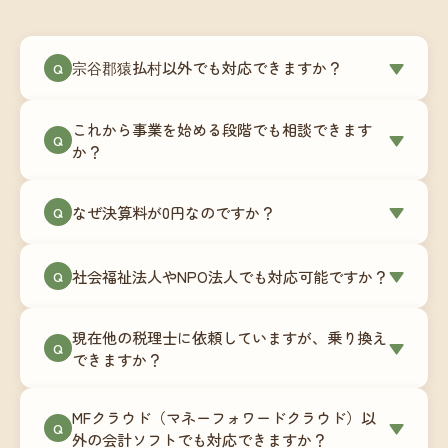
宗谷郡猿払村以外でも対応できますか？
▼
Q
はい、宗谷郡猿払村を含む全国対応をしていま
これから事業を始める段階でも相談できます
す。Zoomやチャットツールを使ったオンラインで
▼
Q
か？
のやり取りが中心ですので、地域を問わずサポー
ト可能です。実際に北海道から九州まで、幅広い
もちろんです。創業一期目向けの特別料金（年間
なぜ決算料が0円なのですか？
▼
地域の事業者さまにご利用いただいています。
Q
180,000円〜）をご用意しています。事業計画の段
階から税務面でのアドバイスが可能です。融資相
毎月の記帳代行を通じて、決算に必要な準備を月
談にも対応しています。
社会福祉法人やNPO法人でも対応可能ですか？
▼
Q
次で進めています。そのため、決算時に追加の作
業負担が少なく、決算料をいただかないサブスク
対応可能です。ただし、社会福祉法人・NPO法人
リプション型の料金体系を実現しています。年間
現在他の税理士に依頼していますが、乗り換え
は営利法人とは会計基準や監査要件が異なるた
▼
Q
コストが事前にわかるので、資金繰りの見通しも
できますか？
め、別途お見積りとなります。まずはお気軽にご
立てやすくなります。
相談ください。
はい、スムーズに引き継げるようサポートいたし
MFクラウド（マネーフォワードクラウド）以
ます。前任の税理士事務所との連携や、過去の帳
▼
Q
外の会計ソフトでも対応できますか？