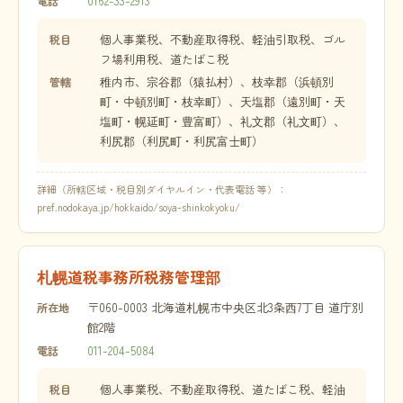
0162-33-2913
電話
個人事業税、不動産取得税、軽油引取税、ゴル
税目
フ場利用税、道たばこ税
稚内市、宗谷郡（猿払村）、枝幸郡（浜頓別
管轄
町・中頓別町・枝幸町）、天塩郡（遠別町・天
塩町・幌延町・豊富町）、礼文郡（礼文町）、
利尻郡（利尻町・利尻富士町）
詳細（所轄区域・税目別ダイヤルイン・代表電話 等）：
pref.nodokaya.jp/hokkaido/soya-shinkokyoku/
札幌道税事務所税務管理部
〒060-0003 北海道札幌市中央区北3条西7丁目 道庁別
所在地
館2階
011-204-5084
電話
個人事業税、不動産取得税、道たばこ税、軽油
税目