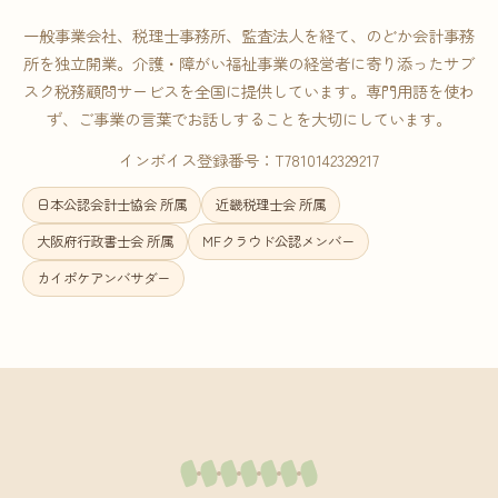
一般事業会社、税理士事務所、監査法人を経て、のどか会計事務
所を独立開業。介護・障がい福祉事業の経営者に寄り添ったサブ
スク税務顧問サービスを全国に提供しています。専門用語を使わ
ず、ご事業の言葉でお話しすることを大切にしています。
インボイス登録番号：T7810142329217
日本公認会計士協会 所属
近畿税理士会 所属
大阪府行政書士会 所属
MFクラウド公認メンバー
カイポケアンバサダー