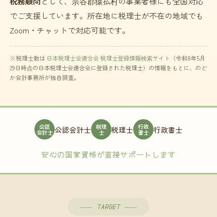
税務顧問
として、宗谷郡猿払村の事業者様にも全国対応
でご支援しています。所在地に税理士が不在の地域でも
Zoom・チャットで対応可能です。
※税理士数は
日本税理士会連合会 税理士登録情報検索サイト
（令和8年5月
29日時点の日本税理士会連合会に登録された税理士）の情報をもとに、のど
か会計事務所が独自調査。
公認
税理
行政
公認会計士
税理士
行政書士
会計士
士
書士
安心の国家資格が直接サポートします
TARGET