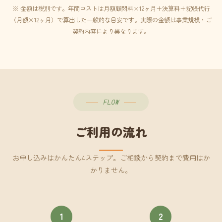
※ 金額は税別です。年間コストは月額顧問料×12ヶ月＋決算料＋記帳代行
（月額×12ヶ月）で算出した一般的な目安です。実際の金額は事業規模・ご
契約内容により異なります。
FLOW
ご利用の流れ
お申し込みはかんたん4ステップ。ご相談から契約まで費用はか
かりません。
1
2