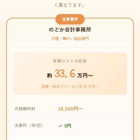
く異なります。
当事務所
のどか会計事務所
介護・障がい福祉専門
年間コストの目安
33.6
約
万円〜
創業一期目プランなら年 18 万円〜
28,000円〜
月額顧問料
0円
決算料（年1回）