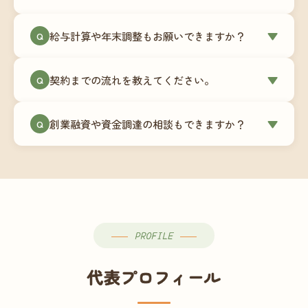
簿データの移行もお手伝いします。決算期のタイ
ミングでの乗り換えが最もスムーズですが、期中
当事務所はマネーフォワードクラウド専門でご提
給与計算や年末調整もお願いできますか？
▼
での変更も対応可能です。
Q
供しています。これから会計ソフトを導入される
場合はもちろん、他ソフトからの移行もお手伝い
はい、オプションで承っています。給与計算（勤
します。freee・弥生会計等をご利用中の場合は、
契約までの流れを教えてください。
▼
Q
怠集計あり／5名まで）は月額15,000円〜、年末調
乗り換えタイミングもあわせてご相談ください。
整（5名まで）は月額2,000円〜（いずれも税別）で
①無料Zoom相談のご予約 → ②オンライン面談
す。人数が増える場合は別途お見積りします。
創業融資や資金調達の相談もできますか？
▼
Q
（30〜60分）でご事業内容・ご要望のヒアリング
→ ③お見積り・ご契約 → ④MFクラウドの初期設
はい、対応可能です。監査法人出身の公認会計士
定 → ⑤月次顧問スタート、という流れです。ご相
が、事業計画書の作成や日本政策金融公庫・信用
談から契約まで費用は発生しませんので、お気軽
保証協会経由の融資申請をサポートします。介
にご連絡ください。
護・障がい福祉事業の特性を踏まえた資金計画を
ご提案します。
PROFILE
代表プロフィール