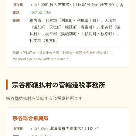
〒097-0001 稚内市末広5丁目6番1号 稚内地方合同庁舎
所在地
0162-33-1155
電話
稚内市、利尻郡（利尻町・利尻富士町）、天塩郡
管轄
（遠別町・天塩町・幌延町・豊富町）、宗谷郡（猿
払村）、枝幸郡（浜頓別町・中頓別町・枝幸町）、
礼文郡（礼文町）
詳細（所轄区域・確定申告会場・郵送先・税理士会無料相談 等）：
nta.nodokaya.jp/hokkaido/wakkanai/
宗谷郡猿払村の管轄道税事務所
宗谷郡猿払村を管轄する道税事務所です。
宗谷総合振興局
〒097-8558 北海道稚内市末広4丁目2-27
所在地