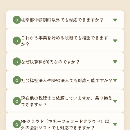
枝幸郡中頓別町以外でも対応できますか？
▼
Q
はい、枝幸郡中頓別町を含む全国対応をしていま
これから事業を始める段階でも相談できます
す。Zoomやチャットツールを使ったオンラインで
▼
Q
か？
のやり取りが中心ですので、地域を問わずサポー
ト可能です。実際に北海道から九州まで、幅広い
もちろんです。創業一期目向けの特別料金（年間
なぜ決算料が0円なのですか？
▼
地域の事業者さまにご利用いただいています。
Q
180,000円〜）をご用意しています。事業計画の段
階から税務面でのアドバイスが可能です。融資相
毎月の記帳代行を通じて、決算に必要な準備を月
談にも対応しています。
社会福祉法人やNPO法人でも対応可能ですか？
▼
Q
次で進めています。そのため、決算時に追加の作
業負担が少なく、決算料をいただかないサブスク
対応可能です。ただし、社会福祉法人・NPO法人
リプション型の料金体系を実現しています。年間
現在他の税理士に依頼していますが、乗り換え
は営利法人とは会計基準や監査要件が異なるた
▼
Q
コストが事前にわかるので、資金繰りの見通しも
できますか？
め、別途お見積りとなります。まずはお気軽にご
立てやすくなります。
相談ください。
はい、スムーズに引き継げるようサポートいたし
MFクラウド（マネーフォワードクラウド）以
ます。前任の税理士事務所との連携や、過去の帳
▼
Q
外の会計ソフトでも対応できますか？