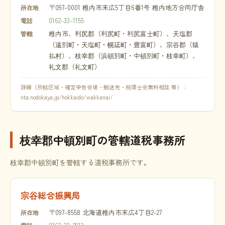
〒097-0001 稚内市末広5丁目6番1号 稚内地方合同庁舎
所在地
0162-33-1155
電話
稚内市、利尻郡（利尻町・利尻富士町）、天塩郡
管轄
（遠別町・天塩町・幌延町・豊富町）、宗谷郡（猿
払村）、枝幸郡（浜頓別町・中頓別町・枝幸町）、
礼文郡（礼文町）
詳細（所轄区域・確定申告会場・郵送先・税理士会無料相談 等）：
nta.nodokaya.jp/hokkaido/wakkanai/
枝幸郡中頓別町の管轄道税事務所
枝幸郡中頓別町を管轄する道税事務所です。
宗谷総合振興局
〒097-8558 北海道稚内市末広4丁目2-27
所在地