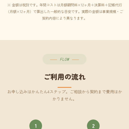
※ 金額は税別です。年間コストは月額顧問料×12ヶ月＋決算料＋記帳代行
（月額×12ヶ月）で算出した一般的な目安です。実際の金額は事業規模・ご
契約内容により異なります。
FLOW
ご利用の流れ
お申し込みはかんたん4ステップ。ご相談から契約まで費用はか
かりません。
1
2