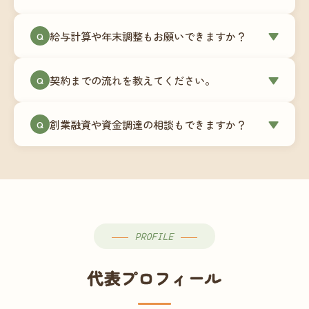
簿データの移行もお手伝いします。決算期のタイ
ミングでの乗り換えが最もスムーズですが、期中
当事務所はマネーフォワードクラウド専門でご提
給与計算や年末調整もお願いできますか？
▼
での変更も対応可能です。
Q
供しています。これから会計ソフトを導入される
場合はもちろん、他ソフトからの移行もお手伝い
はい、オプションで承っています。給与計算（勤
します。freee・弥生会計等をご利用中の場合は、
契約までの流れを教えてください。
▼
Q
怠集計あり／5名まで）は月額15,000円〜、年末調
乗り換えタイミングもあわせてご相談ください。
整（5名まで）は月額2,000円〜（いずれも税別）で
①無料Zoom相談のご予約 → ②オンライン面談
す。人数が増える場合は別途お見積りします。
創業融資や資金調達の相談もできますか？
▼
Q
（30〜60分）でご事業内容・ご要望のヒアリング
→ ③お見積り・ご契約 → ④MFクラウドの初期設
はい、対応可能です。監査法人出身の公認会計士
定 → ⑤月次顧問スタート、という流れです。ご相
が、事業計画書の作成や日本政策金融公庫・信用
談から契約まで費用は発生しませんので、お気軽
保証協会経由の融資申請をサポートします。介
にご連絡ください。
護・障がい福祉事業の特性を踏まえた資金計画を
ご提案します。
PROFILE
代表プロフィール