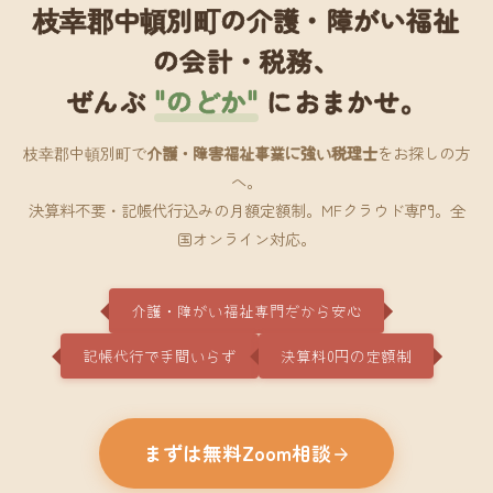
枝幸郡中頓別町の介護・障がい福祉
の会計・税務、
ぜんぶ
"のどか"
におまかせ。
枝幸郡中頓別町で
介護・障害福祉事業に強い税理士
をお探しの方
へ。
決算料不要・記帳代行込みの月額定額制。MFクラウド専門。全
国オンライン対応。
介護・障がい福祉専門だから安心
記帳代行で手間いらず
決算料0円の定額制
まずは無料Zoom相談