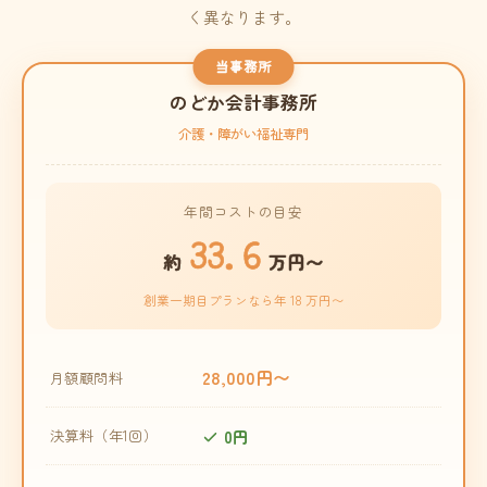
く異なります。
当事務所
のどか会計事務所
介護・障がい福祉専門
年間コストの目安
33.6
約
万円〜
創業一期目プランなら年 18 万円〜
28,000円〜
月額顧問料
0円
決算料（年1回）