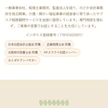
一般事業会社、税理士事務所、監査法人を経て、のどか会計事務
所を独立開業。介護・障がい福祉事業の経営者に寄り添ったサブ
スク税務顧問サービスを全国に提供しています。専門用語を使わ
ず、ご事業の言葉でお話しすることを大切にしています。
インボイス登録番号：T7810142329217
日本公認会計士協会 所属
近畿税理士会 所属
大阪府行政書士会 所属
MFクラウド公認メンバー
カイポケアンバサダー