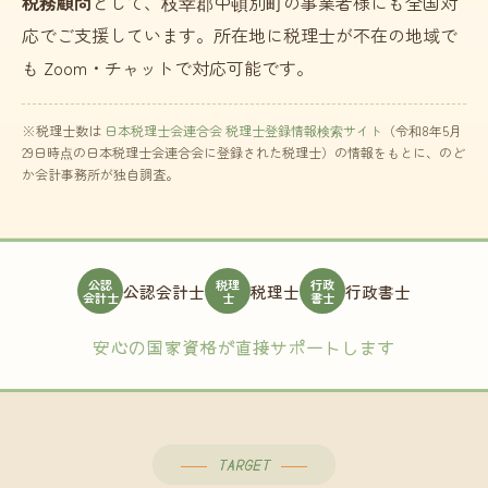
税務顧問
として、枝幸郡中頓別町の事業者様にも全国対
応でご支援しています。所在地に税理士が不在の地域で
も Zoom・チャットで対応可能です。
※税理士数は
日本税理士会連合会 税理士登録情報検索サイト
（令和8年5月
29日時点の日本税理士会連合会に登録された税理士）の情報をもとに、のど
か会計事務所が独自調査。
公認
税理
行政
公認会計士
税理士
行政書士
会計士
士
書士
安心の国家資格が直接サポートします
TARGET