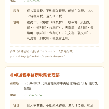
0162-33-2913
電話
個人事業税、不動産取得税、軽油引取税、ゴル
税目
フ場利用税、道たばこ税
稚内市、宗谷郡（猿払村）、枝幸郡（浜頓別
管轄
町・中頓別町・枝幸町）、天塩郡（遠別町・天
塩町・幌延町・豊富町）、礼文郡（礼文町）、
利尻郡（利尻町・利尻富士町）
詳細（所轄区域・税目別ダイヤルイン・代表電話 等）：
pref.nodokaya.jp/hokkaido/soya-shinkokyoku/
札幌道税事務所税務管理部
〒060-0003 北海道札幌市中央区北3条西7丁目 道庁別
所在地
館2階
011-204-5084
電話
個人事業税、不動産取得税、道たばこ税、軽油
税目