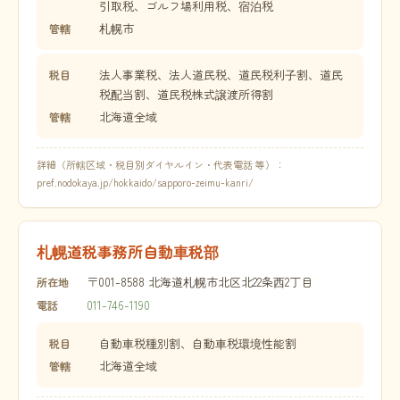
引取税、ゴルフ場利用税、宿泊税
札幌市
管轄
法人事業税、法人道民税、道民税利子割、道民
税目
税配当割、道民税株式譲渡所得割
北海道全域
管轄
詳細（所轄区域・税目別ダイヤルイン・代表電話 等）：
pref.nodokaya.jp/hokkaido/sapporo-zeimu-kanri/
札幌道税事務所自動車税部
〒001-8588 北海道札幌市北区北22条西2丁目
所在地
011-746-1190
電話
自動車税種別割、自動車税環境性能割
税目
北海道全域
管轄