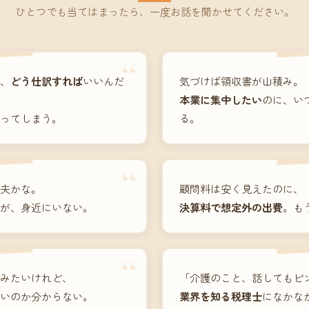
ひとつでも当てはまったら、一度お話を聞かせてください。
“
、
どう仕訳すれば
いいんだ
気づけば領収書が山積み。
本業に集中したい
のに、い
ってしまう。
る。
“
夫かな。
顧問料は安く見えたのに、
が、身近にいない。
決算料で想定外の出費
。も
“
みたいけれど、
「介護のこと、話してもピ
いのか分からない。
業界を知る税理士
になかな