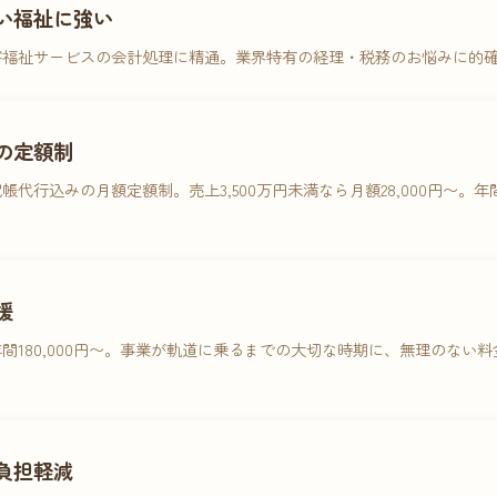
い福祉に強い
害福祉サービスの会計処理に精通。業界特有の経理・税務のお悩みに的
の定額制
帳代行込みの月額定額制。売上3,500万円未満なら月額28,000円〜。
援
間180,000円〜。事業が軌道に乗るまでの大切な時期に、無理のない
負担軽減