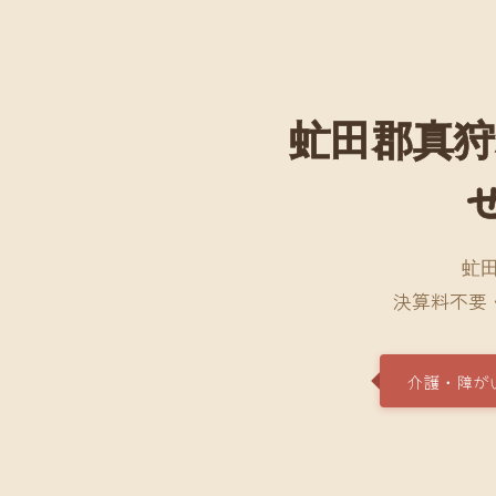
虻田郡真狩
虻
決算料不要
介護・障が