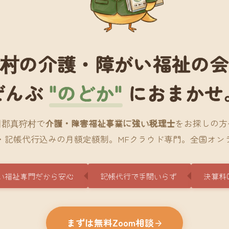
村の介護・障がい福祉の
ぜんぶ
"のどか"
におまかせ
田郡真狩村で
介護・障害福祉事業に強い税理士
をお探しの方
・記帳代行込みの月額定額制。MFクラウド専門。全国オン
い福祉専門だから安心
記帳代行で手間いらず
決算料
まずは無料Zoom相談