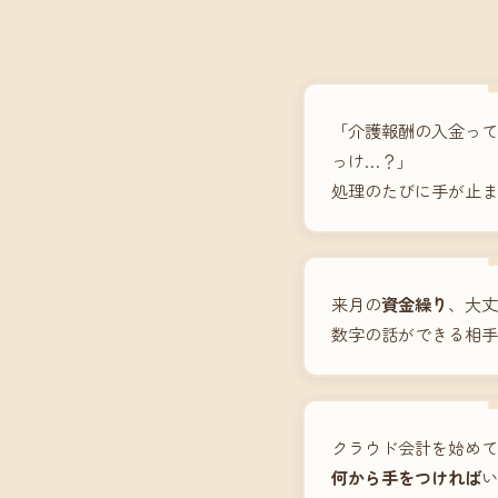
「介護報酬の入金って
っけ…？」
処理のたびに手が止ま
来月の
資金繰り
、大丈
数字の話ができる相手
クラウド会計を始めて
何から手をつければ
い