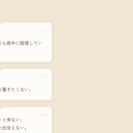
“
つも夜中に経理してい
“
う驚きたくない。
“
ンと来ない」
か出会えない。