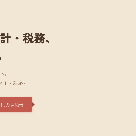
会計・税務、
。
へ。
ライン対応。
0円の定額制