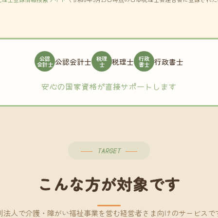
公認
税理
行政
公認会計士
税理士
行政書士
会計士
士
書士
安心の国家資格が直接サポートします
TARGET
こんな方が対象です
利法人で介護・障がい福祉事業を営む経営者さま向けのサービスで