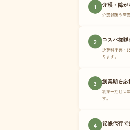
介護・障が
1
介護報酬や障
コスパ抜群
2
決算料不要・記
ります。
創業期を応
3
創業一期目は年
す。
記帳代行で
4