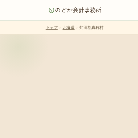
のどか会計事務所
トップ
›
北海道
›
虻田郡真狩村