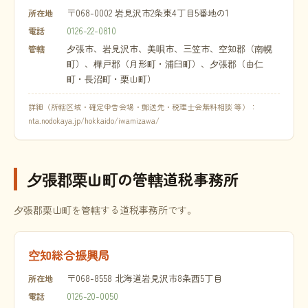
〒068-0002 岩見沢市2条東4丁目5番地の1
所在地
0126-22-0810
電話
夕張市、岩見沢市、美唄市、三笠市、空知郡（南幌
管轄
町）、樺戸郡（月形町・浦臼町）、夕張郡（由仁
町・長沼町・栗山町）
詳細（所轄区域・確定申告会場・郵送先・税理士会無料相談 等）：
nta.nodokaya.jp/hokkaido/iwamizawa/
夕張郡栗山町の管轄道税事務所
夕張郡栗山町を管轄する道税事務所です。
空知総合振興局
〒068-8558 北海道岩見沢市8条西5丁目
所在地
0126-20-0050
電話