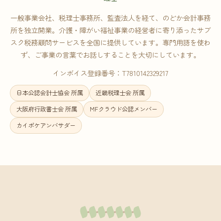
一般事業会社、税理士事務所、監査法人を経て、のどか会計事務
所を独立開業。介護・障がい福祉事業の経営者に寄り添ったサブ
スク税務顧問サービスを全国に提供しています。専門用語を使わ
ず、ご事業の言葉でお話しすることを大切にしています。
インボイス登録番号：T7810142329217
日本公認会計士協会 所属
近畿税理士会 所属
大阪府行政書士会 所属
MFクラウド公認メンバー
カイポケアンバサダー