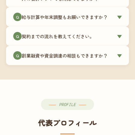
簿データの移行もお手伝いします。決算期のタイ
ミングでの乗り換えが最もスムーズですが、期中
当事務所はマネーフォワードクラウド専門でご提
給与計算や年末調整もお願いできますか？
▼
での変更も対応可能です。
Q
供しています。これから会計ソフトを導入される
場合はもちろん、他ソフトからの移行もお手伝い
はい、オプションで承っています。給与計算（勤
します。freee・弥生会計等をご利用中の場合は、
契約までの流れを教えてください。
▼
Q
怠集計あり／5名まで）は月額15,000円〜、年末調
乗り換えタイミングもあわせてご相談ください。
整（5名まで）は月額2,000円〜（いずれも税別）で
①無料Zoom相談のご予約 → ②オンライン面談
す。人数が増える場合は別途お見積りします。
創業融資や資金調達の相談もできますか？
▼
Q
（30〜60分）でご事業内容・ご要望のヒアリング
→ ③お見積り・ご契約 → ④MFクラウドの初期設
はい、対応可能です。監査法人出身の公認会計士
定 → ⑤月次顧問スタート、という流れです。ご相
が、事業計画書の作成や日本政策金融公庫・信用
談から契約まで費用は発生しませんので、お気軽
保証協会経由の融資申請をサポートします。介
にご連絡ください。
護・障がい福祉事業の特性を踏まえた資金計画を
ご提案します。
PROFILE
代表プロフィール