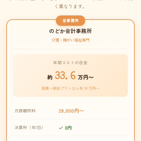
く異なります。
当事務所
のどか会計事務所
介護・障がい福祉専門
年間コストの目安
33.6
約
万円〜
創業一期目プランなら年 18 万円〜
28,000円〜
月額顧問料
0円
決算料（年1回）