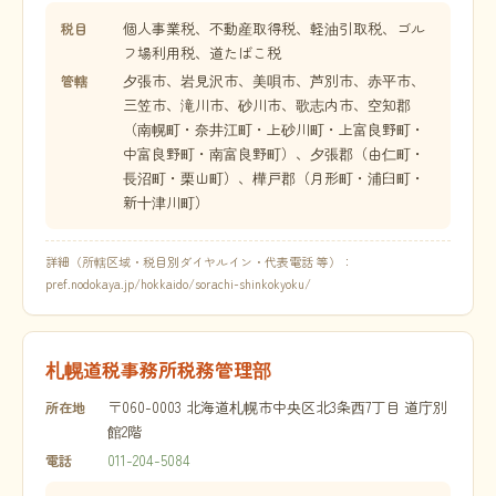
個人事業税、不動産取得税、軽油引取税、ゴル
税目
フ場利用税、道たばこ税
夕張市、岩見沢市、美唄市、芦別市、赤平市、
管轄
三笠市、滝川市、砂川市、歌志内市、空知郡
（南幌町・奈井江町・上砂川町・上富良野町・
中富良野町・南富良野町）、夕張郡（由仁町・
長沼町・栗山町）、樺戸郡（月形町・浦臼町・
新十津川町）
詳細（所轄区域・税目別ダイヤルイン・代表電話 等）：
pref.nodokaya.jp/hokkaido/sorachi-shinkokyoku/
札幌道税事務所税務管理部
〒060-0003 北海道札幌市中央区北3条西7丁目 道庁別
所在地
館2階
011-204-5084
電話