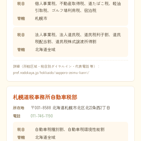
個人事業税、不動産取得税、道たばこ税、軽油
税目
引取税、ゴルフ場利用税、宿泊税
札幌市
管轄
法人事業税、法人道民税、道民税利子割、道民
税目
税配当割、道民税株式譲渡所得割
北海道全域
管轄
詳細（所轄区域・税目別ダイヤルイン・代表電話 等）：
pref.nodokaya.jp/hokkaido/sapporo-zeimu-kanri/
札幌道税事務所自動車税部
〒001-8588 北海道札幌市北区北22条西2丁目
所在地
011-746-1190
電話
自動車税種別割、自動車税環境性能割
税目
北海道全域
管轄