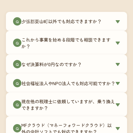
夕張郡栗山町以外でも対応できますか？
▼
Q
はい、夕張郡栗山町を含む全国対応をしていま
これから事業を始める段階でも相談できます
す。Zoomやチャットツールを使ったオンラインで
▼
Q
か？
のやり取りが中心ですので、地域を問わずサポー
ト可能です。実際に北海道から九州まで、幅広い
もちろんです。創業一期目向けの特別料金（年間
なぜ決算料が0円なのですか？
▼
地域の事業者さまにご利用いただいています。
Q
180,000円〜）をご用意しています。事業計画の段
階から税務面でのアドバイスが可能です。融資相
毎月の記帳代行を通じて、決算に必要な準備を月
談にも対応しています。
社会福祉法人やNPO法人でも対応可能ですか？
▼
Q
次で進めています。そのため、決算時に追加の作
業負担が少なく、決算料をいただかないサブスク
対応可能です。ただし、社会福祉法人・NPO法人
リプション型の料金体系を実現しています。年間
現在他の税理士に依頼していますが、乗り換え
は営利法人とは会計基準や監査要件が異なるた
▼
Q
コストが事前にわかるので、資金繰りの見通しも
できますか？
め、別途お見積りとなります。まずはお気軽にご
立てやすくなります。
相談ください。
はい、スムーズに引き継げるようサポートいたし
MFクラウド（マネーフォワードクラウド）以
ます。前任の税理士事務所との連携や、過去の帳
▼
Q
外の会計ソフトでも対応できますか？