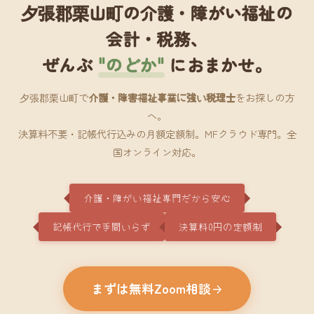
夕張郡栗山町の介護・障がい福祉の
会計・税務、
ぜんぶ
"のどか"
におまかせ。
夕張郡栗山町で
介護・障害福祉事業に強い税理士
をお探しの方
へ。
決算料不要・記帳代行込みの月額定額制。MFクラウド専門。全
国オンライン対応。
介護・障がい福祉専門だから安心
記帳代行で手間いらず
決算料0円の定額制
まずは無料Zoom相談