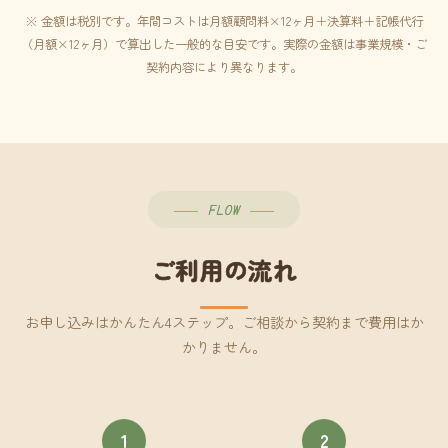
※ 金額は税別です。年間コストは月額顧問料×12ヶ月＋決算料＋記帳代行
（月額×12ヶ月）で算出した一般的な目安です。実際の金額は事業規模・ご
契約内容により異なります。
FLOW
ご利用の流れ
お申し込みはかんたん4ステップ。ご相談から契約まで費用はか
かりません。
1
2