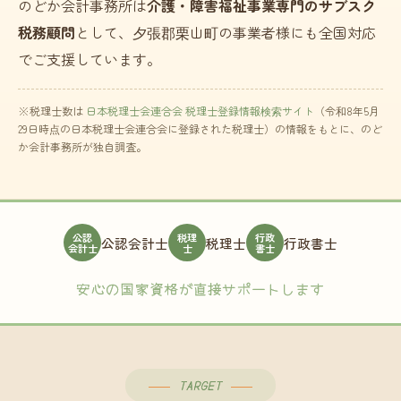
のどか会計事務所は
介護・障害福祉事業専門のサブスク
税務顧問
として、夕張郡栗山町の事業者様にも全国対応
でご支援しています。
※税理士数は
日本税理士会連合会 税理士登録情報検索サイト
（令和8年5月
29日時点の日本税理士会連合会に登録された税理士）の情報をもとに、のど
か会計事務所が独自調査。
公認
税理
行政
公認会計士
税理士
行政書士
会計士
士
書士
安心の国家資格が直接サポートします
TARGET