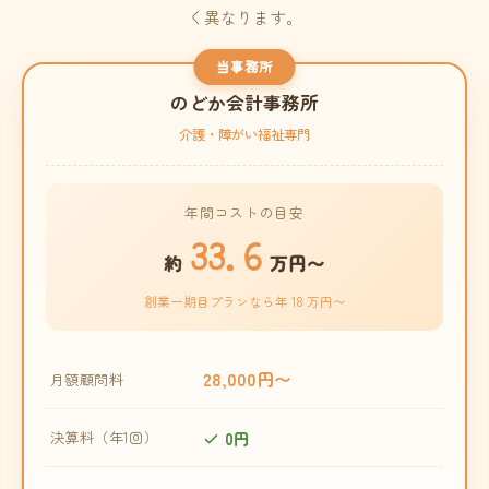
く異なります。
当事務所
のどか会計事務所
介護・障がい福祉専門
年間コストの目安
33.6
約
万円〜
創業一期目プランなら年 18 万円〜
28,000円〜
月額顧問料
0円
決算料（年1回）