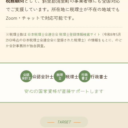
税務顧問
として、斜里郡清里町の事業者様にも全国対応
でご支援しています。所在地に税理士が不在の地域でも
Zoom・チャットで対応可能です。
※税理士数は
日本税理士会連合会 税理士登録情報検索サイト
（令和8年5月
29日時点の日本税理士会連合会に登録された税理士）の情報をもとに、のど
か会計事務所が独自調査。
公認
税理
行政
公認会計士
税理士
行政書士
会計士
士
書士
安心の国家資格が直接サポートします
TARGET