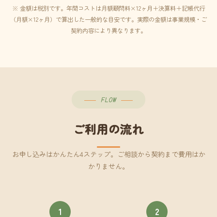
※ 金額は税別です。年間コストは月額顧問料×12ヶ月＋決算料＋記帳代行
（月額×12ヶ月）で算出した一般的な目安です。実際の金額は事業規模・ご
契約内容により異なります。
FLOW
ご利用の流れ
お申し込みはかんたん4ステップ。ご相談から契約まで費用はか
かりません。
1
2