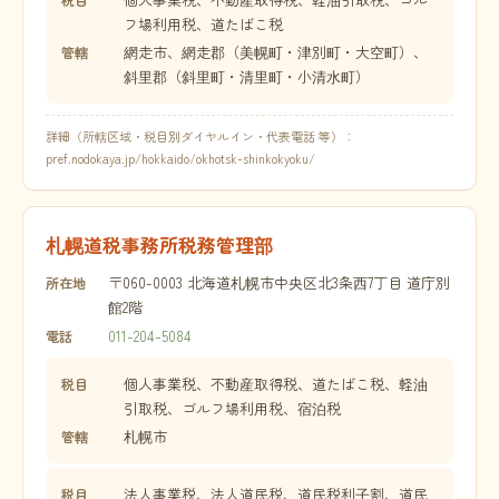
フ場利用税、道たばこ税
網走市、網走郡（美幌町・津別町・大空町）、
管轄
斜里郡（斜里町・清里町・小清水町）
詳細（所轄区域・税目別ダイヤルイン・代表電話 等）：
pref.nodokaya.jp/hokkaido/okhotsk-shinkokyoku/
札幌道税事務所税務管理部
〒060-0003 北海道札幌市中央区北3条西7丁目 道庁別
所在地
館2階
011-204-5084
電話
個人事業税、不動産取得税、道たばこ税、軽油
税目
引取税、ゴルフ場利用税、宿泊税
札幌市
管轄
法人事業税、法人道民税、道民税利子割、道民
税目