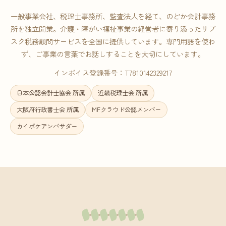
一般事業会社、税理士事務所、監査法人を経て、のどか会計事務
所を独立開業。介護・障がい福祉事業の経営者に寄り添ったサブ
スク税務顧問サービスを全国に提供しています。専門用語を使わ
ず、ご事業の言葉でお話しすることを大切にしています。
インボイス登録番号：T7810142329217
日本公認会計士協会 所属
近畿税理士会 所属
大阪府行政書士会 所属
MFクラウド公認メンバー
カイポケアンバサダー