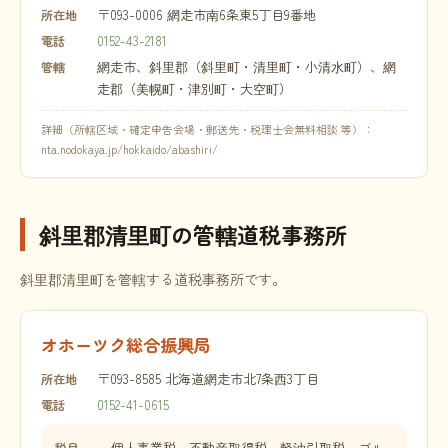
〒093-0006 網走市南6条東5丁目9番地
所在地
0152-43-2181
電話
網走市、斜里郡（斜里町・清里町・小清水町）、網
管轄
走郡（美幌町・津別町・大空町）
詳細（所轄区域・確定申告会場・郵送先・税理士会無料相談 等）：
nta.nodokaya.jp/hokkaido/abashiri/
斜里郡清里町の管轄道税事務所
斜里郡清里町を管轄する道税事務所です。
オホーツク総合振興局
〒093-8585 北海道網走市北7条西3丁目
所在地
0152-41-0615
電話
個人事業税、不動産取得税、軽油引取税、ゴル
税目