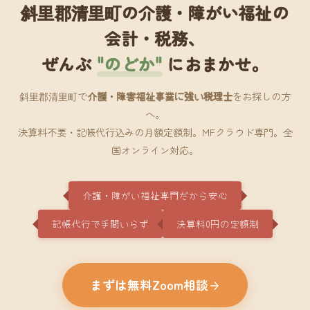
斜里郡清里町の介護・障がい福祉の
会計・税務、
ぜんぶ
"のどか"
におまかせ。
斜里郡清里町で
介護・障害福祉事業に強い税理士
をお探しの方
へ。
決算料不要・記帳代行込みの月額定額制。MFクラウド専門。全
国オンライン対応。
介護・障がい福祉専門だから安心
記帳代行で手間いらず
決算料0円の定額制
まずは無料Zoom相談