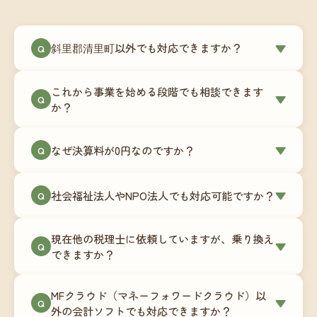
斜里郡清里町以外でも対応できますか？
▼
Q
はい、斜里郡清里町を含む全国対応をしていま
これから事業を始める段階でも相談できます
す。Zoomやチャットツールを使ったオンラインで
▼
Q
か？
のやり取りが中心ですので、地域を問わずサポー
ト可能です。実際に北海道から九州まで、幅広い
もちろんです。創業一期目向けの特別料金（年間
なぜ決算料が0円なのですか？
▼
地域の事業者さまにご利用いただいています。
Q
180,000円〜）をご用意しています。事業計画の段
階から税務面でのアドバイスが可能です。融資相
毎月の記帳代行を通じて、決算に必要な準備を月
談にも対応しています。
社会福祉法人やNPO法人でも対応可能ですか？
▼
Q
次で進めています。そのため、決算時に追加の作
業負担が少なく、決算料をいただかないサブスク
対応可能です。ただし、社会福祉法人・NPO法人
リプション型の料金体系を実現しています。年間
現在他の税理士に依頼していますが、乗り換え
は営利法人とは会計基準や監査要件が異なるた
▼
Q
コストが事前にわかるので、資金繰りの見通しも
できますか？
め、別途お見積りとなります。まずはお気軽にご
立てやすくなります。
相談ください。
はい、スムーズに引き継げるようサポートいたし
MFクラウド（マネーフォワードクラウド）以
ます。前任の税理士事務所との連携や、過去の帳
▼
Q
外の会計ソフトでも対応できますか？