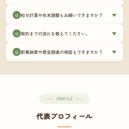
簿データの移行もお手伝いします。決算期のタイ
ミングでの乗り換えが最もスムーズですが、期中
当事務所はマネーフォワードクラウド専門でご提
給与計算や年末調整もお願いできますか？
▼
での変更も対応可能です。
Q
供しています。これから会計ソフトを導入される
場合はもちろん、他ソフトからの移行もお手伝い
はい、オプションで承っています。給与計算（勤
します。freee・弥生会計等をご利用中の場合は、
契約までの流れを教えてください。
▼
Q
怠集計あり／5名まで）は月額15,000円〜、年末調
乗り換えタイミングもあわせてご相談ください。
整（5名まで）は月額2,000円〜（いずれも税別）で
①無料Zoom相談のご予約 → ②オンライン面談
す。人数が増える場合は別途お見積りします。
創業融資や資金調達の相談もできますか？
▼
Q
（30〜60分）でご事業内容・ご要望のヒアリング
→ ③お見積り・ご契約 → ④MFクラウドの初期設
はい、対応可能です。監査法人出身の公認会計士
定 → ⑤月次顧問スタート、という流れです。ご相
が、事業計画書の作成や日本政策金融公庫・信用
談から契約まで費用は発生しませんので、お気軽
保証協会経由の融資申請をサポートします。介
にご連絡ください。
護・障がい福祉事業の特性を踏まえた資金計画を
ご提案します。
PROFILE
代表プロフィール