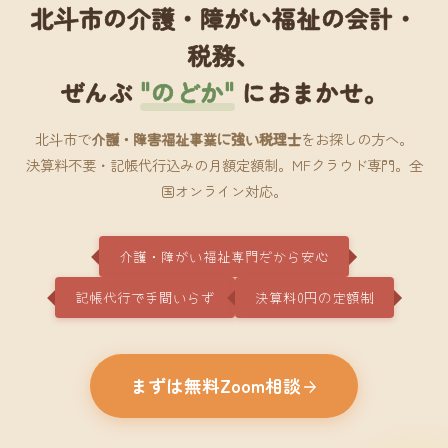
北斗市の介護・障がい福祉の会計・
税務、
ぜんぶ
"のどか"
におまかせ。
北斗市で
介護・障害福祉事業に強い税理士
をお探しの方へ。
決算料不要・記帳代行込みの月額定額制。MFクラウド専門。全
国オンライン対応。
介護・障がい福祉専門だから安心
記帳代行で手間いらず
決算料0円の定額制
まずは無料Zoom相談