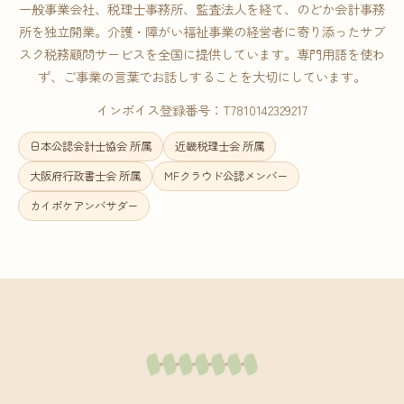
一般事業会社、税理士事務所、監査法人を経て、のどか会計事務
所を独立開業。介護・障がい福祉事業の経営者に寄り添ったサブ
スク税務顧問サービスを全国に提供しています。専門用語を使わ
ず、ご事業の言葉でお話しすることを大切にしています。
インボイス登録番号：T7810142329217
日本公認会計士協会 所属
近畿税理士会 所属
大阪府行政書士会 所属
MFクラウド公認メンバー
カイポケアンバサダー