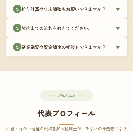
ミングでの乗り換えが最もスムーズですが、期中
当事務所はマネーフォワードクラウド専門でご提
給与計算や年末調整もお願いできますか？
▼
での変更も対応可能です。
Q
供しています。これから会計ソフトを導入される
場合はもちろん、他ソフトからの移行もお手伝い
はい、オプションで承っています。給与計算（勤
します。freee・弥生会計等をご利用中の場合は、
契約までの流れを教えてください。
▼
Q
怠集計あり／5名まで）は月額15,000円〜、年末調
乗り換えタイミングもあわせてご相談ください。
整（5名まで）は月額2,000円〜（いずれも税別）で
①無料Zoom相談のご予約 → ②オンライン面談
す。人数が増える場合は別途お見積りします。
創業融資や資金調達の相談もできますか？
▼
Q
（30〜60分）でご事業内容・ご要望のヒアリング
→ ③お見積り・ご契約 → ④MFクラウドの初期設
はい、対応可能です。監査法人出身の公認会計士
定 → ⑤月次顧問スタート、という流れです。ご相
が、事業計画書の作成や日本政策金融公庫・信用
談から契約まで費用は発生しませんので、お気軽
保証協会経由の融資申請をサポートします。介
にご連絡ください。
護・障がい福祉事業の特性を踏まえた資金計画を
ご提案します。
PROFILE
代表プロフィール
介護・障がい福祉の現場を知る税理士が、あなたの伴走者になり