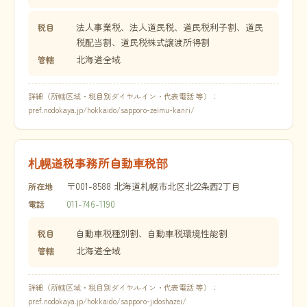
法人事業税、法人道民税、道民税利子割、道民
税目
税配当割、道民税株式譲渡所得割
北海道全域
管轄
詳細（所轄区域・税目別ダイヤルイン・代表電話 等）：
pref.nodokaya.jp/hokkaido/sapporo-zeimu-kanri/
札幌道税事務所自動車税部
〒001-8588 北海道札幌市北区北22条西2丁目
所在地
011-746-1190
電話
自動車税種別割、自動車税環境性能割
税目
北海道全域
管轄
詳細（所轄区域・税目別ダイヤルイン・代表電話 等）：
pref.nodokaya.jp/hokkaido/sapporo-jidoshazei/