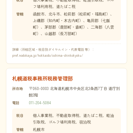
フ場利用税、道たばこ税
函館市、北斗市、松前郡（松前町・福島町）、
管轄
上磯郡（知内町・木古内町）、亀田郡（七飯
町）、茅部郡（鹿部町・森町）、二海郡（八雲
町）、山越郡（長万部町）
詳細（所轄区域・税目別ダイヤルイン・代表電話 等）：
pref.nodokaya.jp/hokkaido/oshima-shinkokyoku/
札幌道税事務所税務管理部
〒060-0003 北海道札幌市中央区北3条西7丁目 道庁別
所在地
館2階
011-204-5084
電話
個人事業税、不動産取得税、道たばこ税、軽油
税目
引取税、ゴルフ場利用税、宿泊税
札幌市
管轄