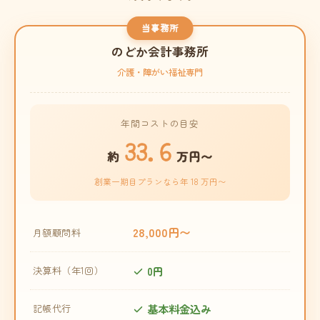
当事務所
のどか会計事務所
介護・障がい福祉専門
年間コストの目安
33.6
約
万円〜
創業一期目プランなら年 18 万円〜
28,000円〜
月額顧問料
0円
決算料（年1回）
基本料金込み
記帳代行