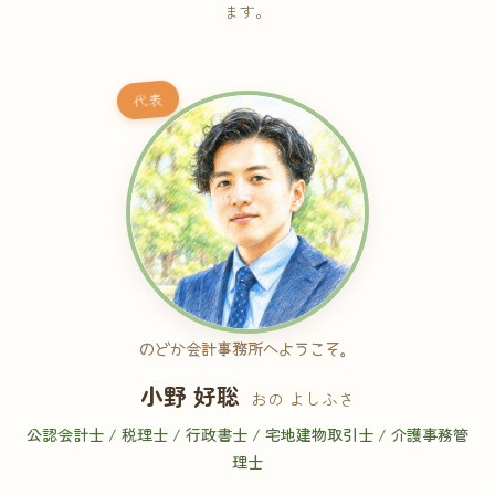
ます。
代表
のどか会計事務所へようこそ。
小野 好聡
おの よしふさ
公認会計士 / 税理士 / 行政書士 / 宅地建物取引士 / 介護事務管
理士