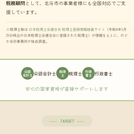
税務顧問
として、北斗市の事業者様にも全国対応でご支
援しています。
※税理士数は
日本税理士会連合会 税理士登録情報検索サイト
（令和8年5月
29日時点の日本税理士会連合会に登録された税理士）の情報をもとに、のど
か会計事務所が独自調査。
公認
税理
行政
公認会計士
税理士
行政書士
会計士
士
書士
安心の国家資格が直接サポートします
TARGET