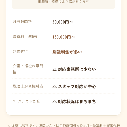
事務所・規模により幅があります
30,000円〜
月額顧問料
150,000円〜
決算料（年1回）
別途料金が多い
記帳代行
介護・福祉の専門
△ 対応事務所は少ない
性
△ スタッフ対応が中心
税理士が直接対応
△ 対応状況はまちまち
MFクラウド対応
※ 金額は税別です。年間コストは月額顧問料×12ヶ月＋決算料＋記帳代行