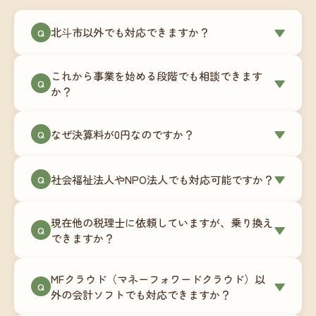
北斗市以外でも対応できますか？
▼
Q
はい、北斗市を含む全国対応をしています。Zoom
これから事業を始める段階でも相談できます
やチャットツールを使ったオンラインでのやり取
▼
Q
か？
りが中心ですので、地域を問わずサポート可能で
す。実際に北海道から九州まで、幅広い地域の事
もちろんです。創業一期目向けの特別料金（年間
なぜ決算料が0円なのですか？
▼
業者さまにご利用いただいています。
Q
180,000円〜）をご用意しています。事業計画の段
階から税務面でのアドバイスが可能です。融資相
毎月の記帳代行を通じて、決算に必要な準備を月
談にも対応しています。
社会福祉法人やNPO法人でも対応可能ですか？
▼
Q
次で進めています。そのため、決算時に追加の作
業負担が少なく、決算料をいただかないサブスク
対応可能です。ただし、社会福祉法人・NPO法人
リプション型の料金体系を実現しています。年間
現在他の税理士に依頼していますが、乗り換え
は営利法人とは会計基準や監査要件が異なるた
▼
Q
コストが事前にわかるので、資金繰りの見通しも
できますか？
め、別途お見積りとなります。まずはお気軽にご
立てやすくなります。
相談ください。
はい、スムーズに引き継げるようサポートいたし
MFクラウド（マネーフォワードクラウド）以
ます。前任の税理士事務所との連携や、過去の帳
▼
Q
外の会計ソフトでも対応できますか？
簿データの移行もお手伝いします。決算期のタイ