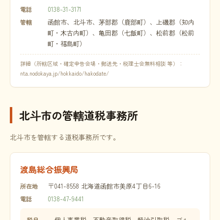
0138-31-3171
電話
函館市、北斗市、茅部郡（鹿部町）、上磯郡（知内
管轄
町・木古内町）、亀田郡（七飯町）、松前郡（松前
町・福島町）
詳細（所轄区域・確定申告会場・郵送先・税理士会無料相談 等）：
nta.nodokaya.jp/hokkaido/hakodate/
北斗市の管轄道税事務所
北斗市を管轄する道税事務所です。
渡島総合振興局
〒041-8558 北海道函館市美原4丁目6-16
所在地
0138-47-9441
電話
個人事業税、不動産取得税、軽油引取税、ゴル
税目