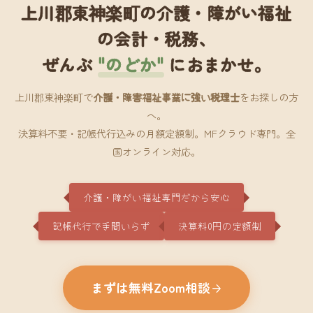
上川郡東神楽町の介護・障がい福祉
の会計・税務、
ぜんぶ
"のどか"
におまかせ。
上川郡東神楽町で
介護・障害福祉事業に強い税理士
をお探しの方
へ。
決算料不要・記帳代行込みの月額定額制。MFクラウド専門。全
国オンライン対応。
介護・障がい福祉専門だから安心
記帳代行で手間いらず
決算料0円の定額制
まずは無料Zoom相談