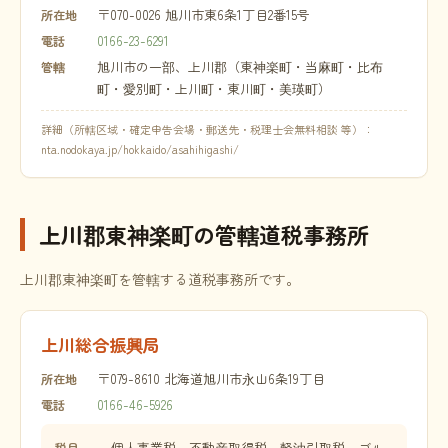
〒070-0026 旭川市東6条1丁目2番15号
所在地
0166-23-6291
電話
旭川市の一部、上川郡（東神楽町・当麻町・比布
管轄
町・愛別町・上川町・東川町・美瑛町）
詳細（所轄区域・確定申告会場・郵送先・税理士会無料相談 等）：
nta.nodokaya.jp/hokkaido/asahihigashi/
上川郡東神楽町の管轄道税事務所
上川郡東神楽町を管轄する道税事務所です。
上川総合振興局
〒079-8610 北海道旭川市永山6条19丁目
所在地
0166-46-5926
電話
個人事業税、不動産取得税、軽油引取税、ゴル
税目