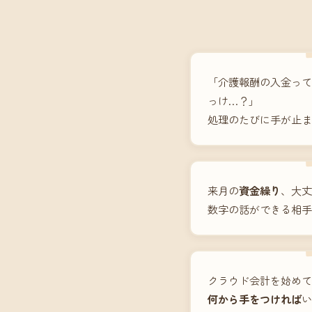
「介護報酬の入金って
っけ…？」
処理のたびに手が止ま
来月の
資金繰り
、大丈
数字の話ができる相手
クラウド会計を始めて
何から手をつければ
い