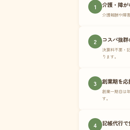
介護・障が
1
介護報酬や障
コスパ抜群
2
決算料不要・記
ります。
創業期を応
3
創業一期目は年
す。
記帳代行で
4