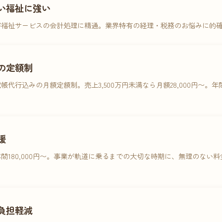
い福祉に強い
害福祉サービスの会計処理に精通。業界特有の経理・税務のお悩みに的
の定額制
帳代行込みの月額定額制。売上3,500万円未満なら月額28,000円〜。
援
間180,000円〜。事業が軌道に乗るまでの大切な時期に、無理のない
負担軽減