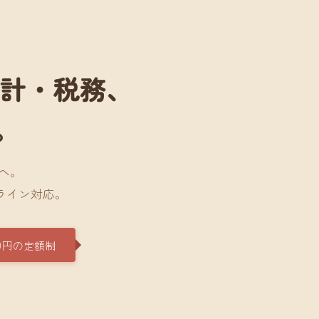
会計・税務、
。
へ。
ライン対応。
0円の定額制