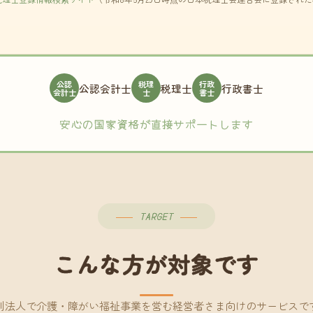
公認
税理
行政
公認会計士
税理士
行政書士
会計士
士
書士
安心の国家資格が直接サポートします
TARGET
こんな方が対象です
利法人で介護・障がい福祉事業を営む経営者さま向けのサービスで