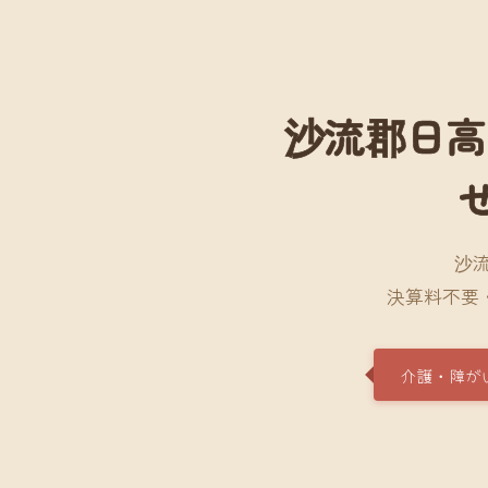
沙流郡日高
沙
決算料不要
介護・障が