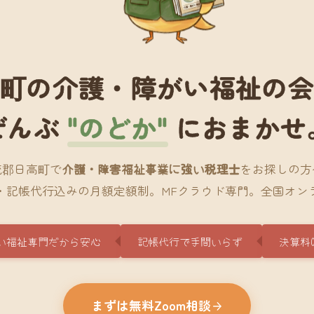
町の介護・障がい福祉の
ぜんぶ
"のどか"
におまかせ
流郡日高町で
介護・障害福祉事業に強い税理士
をお探しの方
・記帳代行込みの月額定額制。MFクラウド専門。全国オン
い福祉専門だから安心
記帳代行で手間いらず
決算料
まずは無料Zoom相談