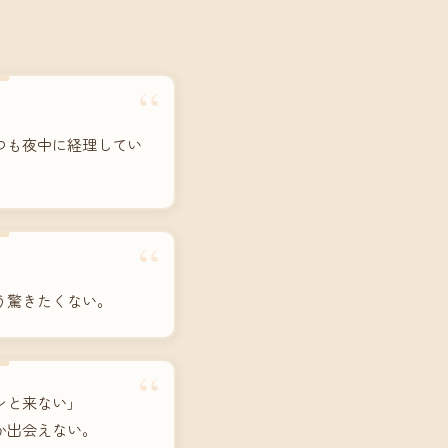
“
つも夜中に経理してい
“
う驚きたくない。
“
ンと来ない」
か出会えない。