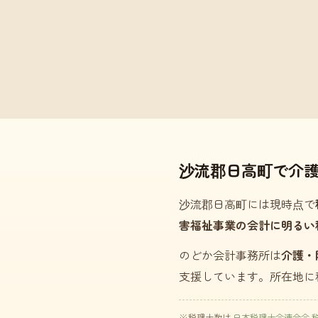
沙流郡日高町で介
沙流郡日高町には現時点で
害福祉事業の会計に明るい
のどか会計事務所は
介護・
支援しています。所在地に
※税理士数は
日本税理士会連合会 