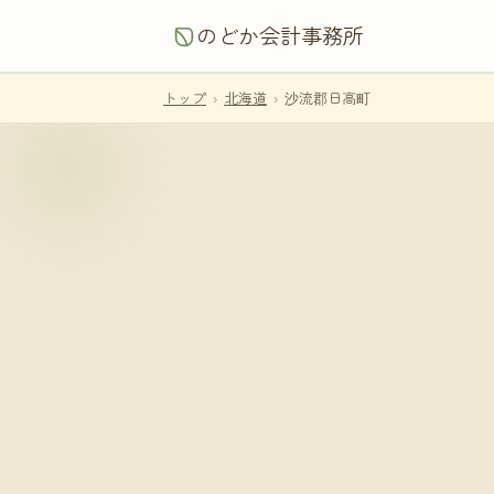
のどか会計事務所
トップ
›
北海道
›
沙流郡日高町