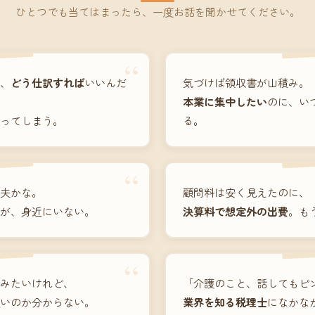
ひとつでも当てはまったら、一度お話を聞かせてください。
“
、
どう仕訳すれば
いいんだ
気づけば領収書が山積み。
本業に集中したい
のに、い
ってしまう。
る。
“
夫かな。
顧問料は安く見えたのに、
が、身近にいない。
決算料で想定外の出費
。も
“
みたいけれど、
「介護のこと、話してもピ
いのか分からない。
業界を知る税理士
になかな