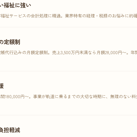
い福祉に強い
害福祉サービスの会計処理に精通。業界特有の経理・税務のお悩みに的
の定額制
帳代行込みの月額定額制。売上3,500万円未満なら月額28,000円〜。
援
間180,000円〜。事業が軌道に乗るまでの大切な時期に、無理のない
負担軽減