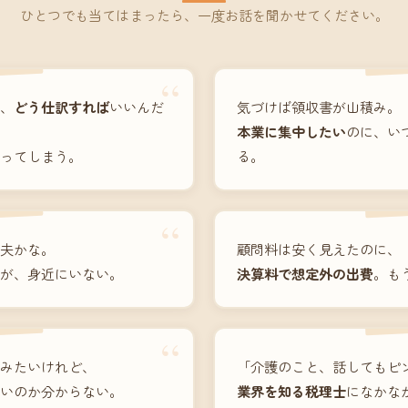
ひとつでも当てはまったら、一度お話を聞かせてください。
“
、
どう仕訳すれば
いいんだ
気づけば領収書が山積み。
本業に集中したい
のに、い
ってしまう。
る。
“
夫かな。
顧問料は安く見えたのに、
が、身近にいない。
決算料で想定外の出費
。も
“
みたいけれど、
「介護のこと、話してもピ
いのか分からない。
業界を知る税理士
になかな