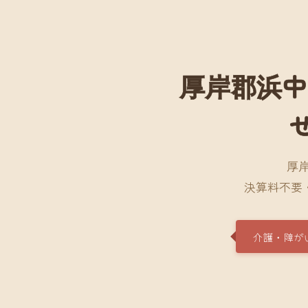
厚岸郡浜中
厚
決算料不要
介護・障が