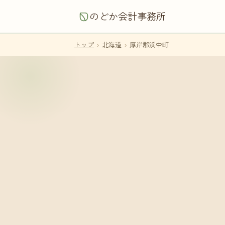
のどか会計事務所
トップ
›
北海道
›
厚岸郡浜中町