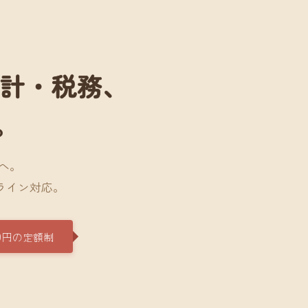
会計・税務、
。
へ。
ライン対応。
0円の定額制