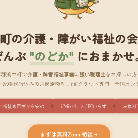
町の介護・障がい福祉の
ぜんぶ
"のどか"
におまかせ
岸郡浜中町で
介護・障害福祉事業に強い税理士
をお探しの方
・記帳代行込みの月額定額制。MFクラウド専門。全国オン
い福祉専門だから安心
記帳代行で手間いらず
決算料
まずは無料Zoom相談