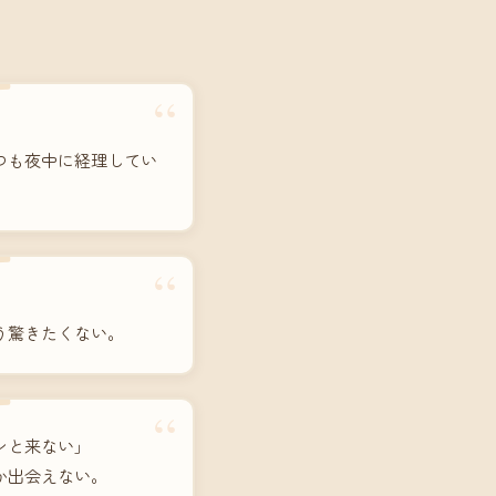
“
つも夜中に経理してい
“
う驚きたくない。
“
ンと来ない」
か出会えない。