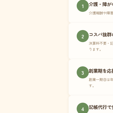
介護・障が
1
介護報酬や障
コスパ抜群
2
決算料不要・記
ります。
創業期を応
3
創業一期目は年
す。
記帳代行で
4