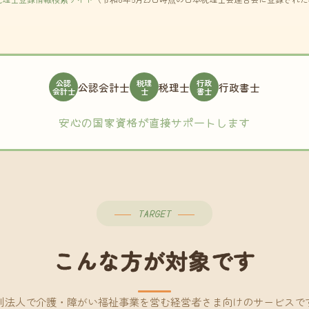
公認
税理
行政
公認会計士
税理士
行政書士
会計士
士
書士
安心の国家資格が直接サポートします
TARGET
こんな方が対象です
利法人で介護・障がい福祉事業を営む経営者さま向けのサービスで