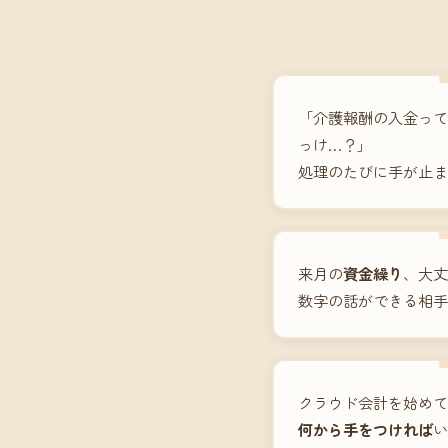
「介護報酬の入金って
っけ…？」
処理のたびに手が止ま
来月の
資金繰り
、大丈
数字の話ができる相手
クラウド会計を始めて
何から手をつければ
い