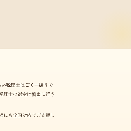
るい税理士はごく一握り
で
税理士の選定は慎重に行う
様にも全国対応でご支援し