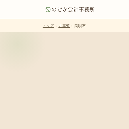
のどか会計事務所
トップ
›
北海道
›
美唄市