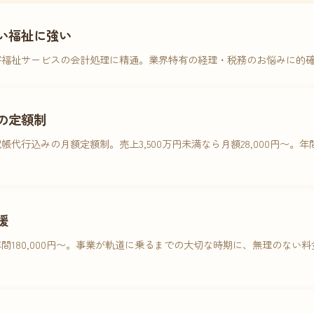
い福祉に強い
害福祉サービスの会計処理に精通。業界特有の経理・税務のお悩みに的
の定額制
帳代行込みの月額定額制。売上3,500万円未満なら月額28,000円〜。
援
間180,000円〜。事業が軌道に乗るまでの大切な時期に、無理のない