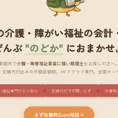
の介護・障がい福祉の会計
ぜんぶ
"のどか"
におまかせ
美唄市で
介護・障害福祉事業に強い税理士
をお探しの方へ
・記帳代行込みの月額定額制。MFクラウド専門。全国オン
い福祉専門だから安心
記帳代行で手間いらず
決算料
まずは無料Zoom相談