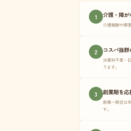
介護・障が
1
介護報酬や障
コスパ抜群
2
決算料不要・記
ります。
創業期を応
3
創業一期目は年
す。