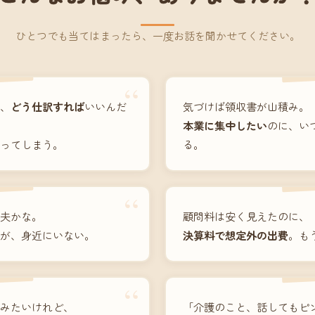
ひとつでも当てはまったら、一度お話を聞かせてください。
“
、
どう仕訳すれば
いいんだ
気づけば領収書が山積み。
本業に集中したい
のに、い
ってしまう。
る。
“
夫かな。
顧問料は安く見えたのに、
が、身近にいない。
決算料で想定外の出費
。も
“
みたいけれど、
「介護のこと、話してもピ