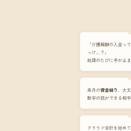
「介護報酬の入金って
っけ…？」
処理のたびに手が止ま
来月の
資金繰り
、大丈
数字の話ができる相手
クラウド会計を始めて