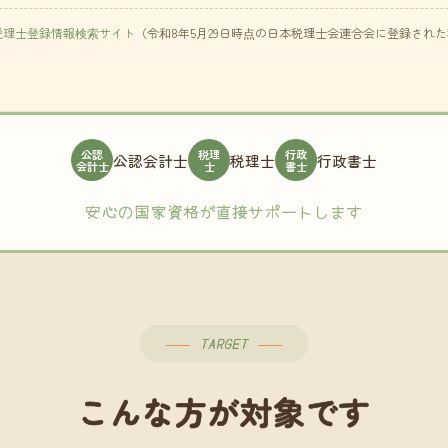
税理士登録情報検索サイト
（令和8年5月29日時点の日本税理士会連合会に登録され
公認
税理
行政
公認会計士
税理士
行政書士
会計士
士
書士
安心の国家資格が直接サポートします
TARGET
こんな方が対象です