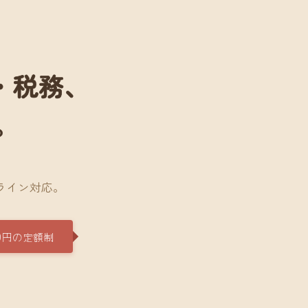
・税務、
。
。
ライン対応。
0円の定額制