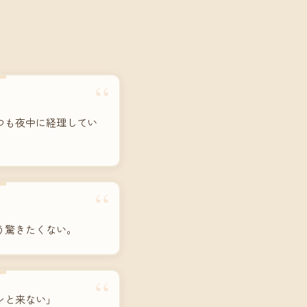
“
つも夜中に経理してい
“
う驚きたくない。
“
ンと来ない」