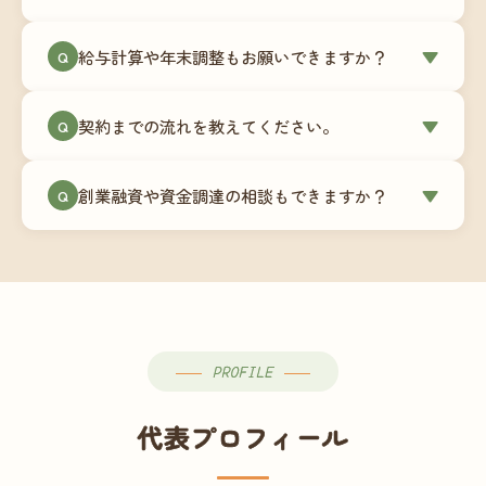
簿データの移行もお手伝いします。決算期のタイ
ミングでの乗り換えが最もスムーズですが、期中
当事務所はマネーフォワードクラウド専門でご提
給与計算や年末調整もお願いできますか？
▼
での変更も対応可能です。
Q
供しています。これから会計ソフトを導入される
場合はもちろん、他ソフトからの移行もお手伝い
はい、オプションで承っています。給与計算（勤
します。freee・弥生会計等をご利用中の場合は、
契約までの流れを教えてください。
▼
Q
怠集計あり／5名まで）は月額15,000円〜、年末調
乗り換えタイミングもあわせてご相談ください。
整（5名まで）は月額2,000円〜（いずれも税別）で
①無料Zoom相談のご予約 → ②オンライン面談
す。人数が増える場合は別途お見積りします。
創業融資や資金調達の相談もできますか？
▼
Q
（30〜60分）でご事業内容・ご要望のヒアリング
→ ③お見積り・ご契約 → ④MFクラウドの初期設
はい、対応可能です。監査法人出身の公認会計士
定 → ⑤月次顧問スタート、という流れです。ご相
が、事業計画書の作成や日本政策金融公庫・信用
談から契約まで費用は発生しませんので、お気軽
保証協会経由の融資申請をサポートします。介
にご連絡ください。
護・障がい福祉事業の特性を踏まえた資金計画を
ご提案します。
PROFILE
代表プロフィール