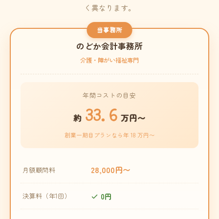
く異なります。
当事務所
のどか会計事務所
介護・障がい福祉専門
年間コストの目安
33.6
約
万円〜
創業一期目プランなら年 18 万円〜
28,000円〜
月額顧問料
0円
決算料（年1回）