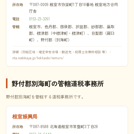
〒087-0009 根室市弥栄町1丁目18番地 根室地方合同
所在地
庁舎
0153-23-3261
電話
根室市、色丹郡、国後郡、択捉郡、紗那郡、蘂取
管轄
郡、標津郡（中標津町・標津町）、目梨郡（羅臼
町）、野付郡（別海町）
詳細（所轄区域・確定申告会場・郵送先・税理士会無料相談 等）：
nta.nodokaya.jp/hokkaido/nemuro/
野付郡別海町の管轄道税事務所
野付郡別海町を管轄する道税事務所です。
根室振興局
〒087-8588 北海道根室市常盤町3丁目28
所在地