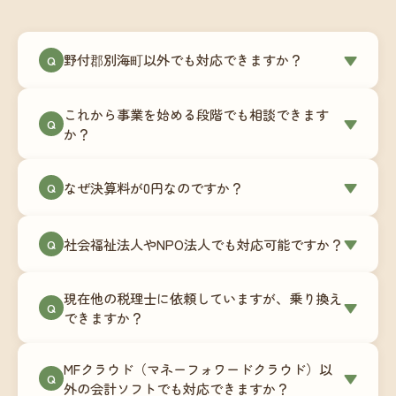
野付郡別海町以外でも対応できますか？
▼
Q
はい、野付郡別海町を含む全国対応をしていま
これから事業を始める段階でも相談できます
す。Zoomやチャットツールを使ったオンラインで
▼
Q
か？
のやり取りが中心ですので、地域を問わずサポー
ト可能です。実際に北海道から九州まで、幅広い
もちろんです。創業一期目向けの特別料金（年間
なぜ決算料が0円なのですか？
▼
地域の事業者さまにご利用いただいています。
Q
180,000円〜）をご用意しています。事業計画の段
階から税務面でのアドバイスが可能です。融資相
毎月の記帳代行を通じて、決算に必要な準備を月
談にも対応しています。
社会福祉法人やNPO法人でも対応可能ですか？
▼
Q
次で進めています。そのため、決算時に追加の作
業負担が少なく、決算料をいただかないサブスク
対応可能です。ただし、社会福祉法人・NPO法人
リプション型の料金体系を実現しています。年間
現在他の税理士に依頼していますが、乗り換え
は営利法人とは会計基準や監査要件が異なるた
▼
Q
コストが事前にわかるので、資金繰りの見通しも
できますか？
め、別途お見積りとなります。まずはお気軽にご
立てやすくなります。
相談ください。
はい、スムーズに引き継げるようサポートいたし
MFクラウド（マネーフォワードクラウド）以
ます。前任の税理士事務所との連携や、過去の帳
▼
Q
外の会計ソフトでも対応できますか？