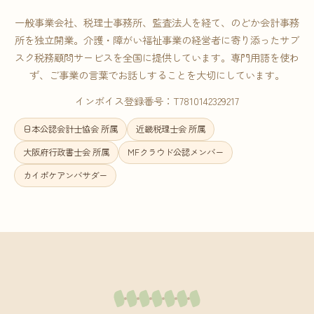
一般事業会社、税理士事務所、監査法人を経て、のどか会計事務
所を独立開業。介護・障がい福祉事業の経営者に寄り添ったサブ
スク税務顧問サービスを全国に提供しています。専門用語を使わ
ず、ご事業の言葉でお話しすることを大切にしています。
インボイス登録番号：T7810142329217
日本公認会計士協会 所属
近畿税理士会 所属
大阪府行政書士会 所属
MFクラウド公認メンバー
カイポケアンバサダー