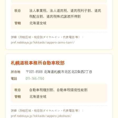
法人事業税、法人道民税、道民税利子割、道民
税目
税配当割、道民税株式譲渡所得割
北海道全域
管轄
詳細（所轄区域・税目別ダイヤルイン・代表電話 等）：
pref.nodokaya.jp/hokkaido/sapporo-zeimu-kanri/
札幌道税事務所自動車税部
〒001-8588 北海道札幌市北区北22条西2丁目
所在地
011-746-1190
電話
自動車税種別割、自動車税環境性能割
税目
北海道全域
管轄
詳細（所轄区域・税目別ダイヤルイン・代表電話 等）：
pref.nodokaya.jp/hokkaido/sapporo-jidoshazei/