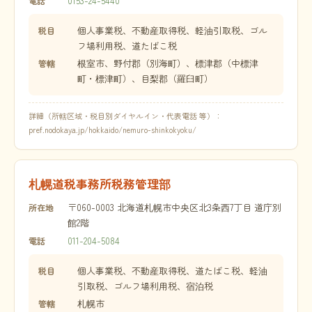
0153-24-5440
電話
個人事業税、不動産取得税、軽油引取税、ゴル
税目
フ場利用税、道たばこ税
根室市、野付郡（別海町）、標津郡（中標津
管轄
町・標津町）、目梨郡（羅臼町）
詳細（所轄区域・税目別ダイヤルイン・代表電話 等）：
pref.nodokaya.jp/hokkaido/nemuro-shinkokyoku/
札幌道税事務所税務管理部
〒060-0003 北海道札幌市中央区北3条西7丁目 道庁別
所在地
館2階
011-204-5084
電話
個人事業税、不動産取得税、道たばこ税、軽油
税目
引取税、ゴルフ場利用税、宿泊税
札幌市
管轄