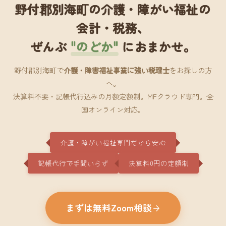
野付郡別海町の介護・障がい福祉の
会計・税務、
ぜんぶ
"のどか"
におまかせ。
野付郡別海町で
介護・障害福祉事業に強い税理士
をお探しの方
へ。
決算料不要・記帳代行込みの月額定額制。MFクラウド専門。全
国オンライン対応。
介護・障がい福祉専門だから安心
記帳代行で手間いらず
決算料0円の定額制
まずは無料Zoom相談