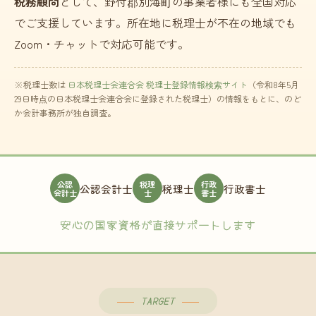
税務顧問
として、野付郡別海町の事業者様にも全国対応
でご支援しています。所在地に税理士が不在の地域でも
Zoom・チャットで対応可能です。
※税理士数は
日本税理士会連合会 税理士登録情報検索サイト
（令和8年5月
29日時点の日本税理士会連合会に登録された税理士）の情報をもとに、のど
か会計事務所が独自調査。
公認
税理
行政
公認会計士
税理士
行政書士
会計士
士
書士
安心の国家資格が直接サポートします
TARGET