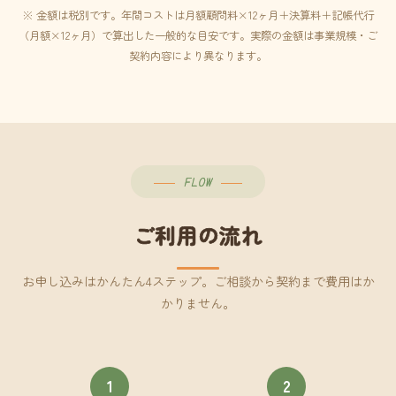
※ 金額は税別です。年間コストは月額顧問料×12ヶ月＋決算料＋記帳代行
（月額×12ヶ月）で算出した一般的な目安です。実際の金額は事業規模・ご
契約内容により異なります。
FLOW
ご利用の流れ
お申し込みはかんたん4ステップ。ご相談から契約まで費用はか
かりません。
1
2