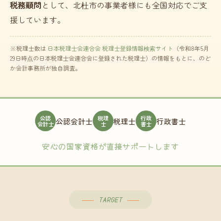
税務顧問
として、北杜市の事業者様にも全国対応でご支
援しています。
※税理士数は
日本税理士会連合会 税理士登録情報検索サイト
（令和8年5月
29日時点の日本税理士会連合会に登録された税理士）の情報をもとに、のど
か会計事務所が独自調査。
公認
税理
行政
公認会計士
税理士
行政書士
会計士
士
書士
安心の国家資格が直接サポートします
TARGET