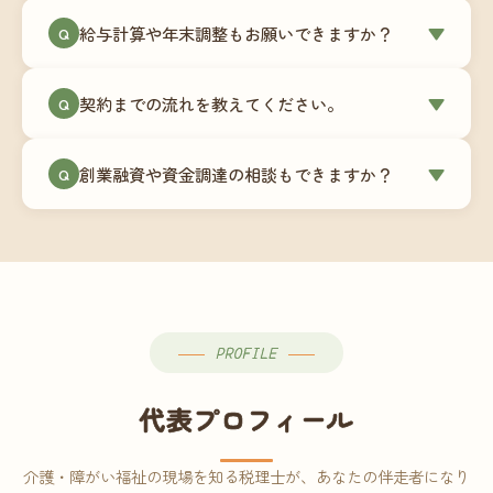
ミングでの乗り換えが最もスムーズですが、期中
当事務所はマネーフォワードクラウド専門でご提
給与計算や年末調整もお願いできますか？
▼
での変更も対応可能です。
Q
供しています。これから会計ソフトを導入される
場合はもちろん、他ソフトからの移行もお手伝い
はい、オプションで承っています。給与計算（勤
します。freee・弥生会計等をご利用中の場合は、
契約までの流れを教えてください。
▼
Q
怠集計あり／5名まで）は月額15,000円〜、年末調
乗り換えタイミングもあわせてご相談ください。
整（5名まで）は月額2,000円〜（いずれも税別）で
①無料Zoom相談のご予約 → ②オンライン面談
す。人数が増える場合は別途お見積りします。
創業融資や資金調達の相談もできますか？
▼
Q
（30〜60分）でご事業内容・ご要望のヒアリング
→ ③お見積り・ご契約 → ④MFクラウドの初期設
はい、対応可能です。監査法人出身の公認会計士
定 → ⑤月次顧問スタート、という流れです。ご相
が、事業計画書の作成や日本政策金融公庫・信用
談から契約まで費用は発生しませんので、お気軽
保証協会経由の融資申請をサポートします。介
にご連絡ください。
護・障がい福祉事業の特性を踏まえた資金計画を
ご提案します。
PROFILE
代表プロフィール
介護・障がい福祉の現場を知る税理士が、あなたの伴走者になり