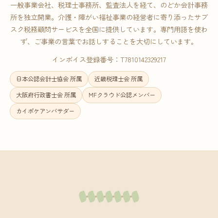
一般事業会社、税理士事務所、監査法人を経て、のどか会計事務
所を独立開業。介護・障がい福祉事業の経営者に寄り添ったサブ
スク税務顧問サービスを全国に提供しています。専門用語を使わ
ず、ご事業の言葉でお話しすることを大切にしています。
インボイス登録番号：T7810142329217
日本公認会計士協会 所属
近畿税理士会 所属
大阪府行政書士会 所属
MFクラウド公認メンバー
カイポケアンバサダー