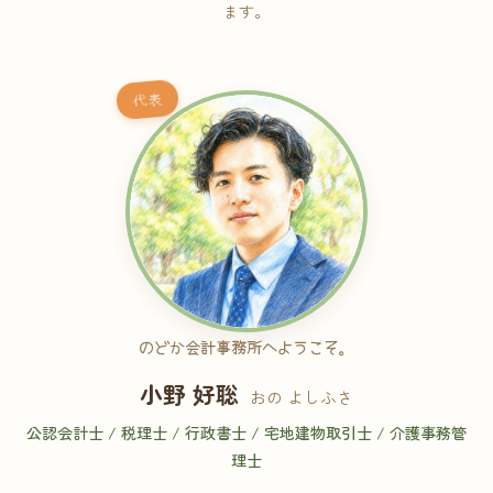
ます。
代表
のどか会計事務所へようこそ。
小野 好聡
おの よしふさ
公認会計士 / 税理士 / 行政書士 / 宅地建物取引士 / 介護事務管
理士