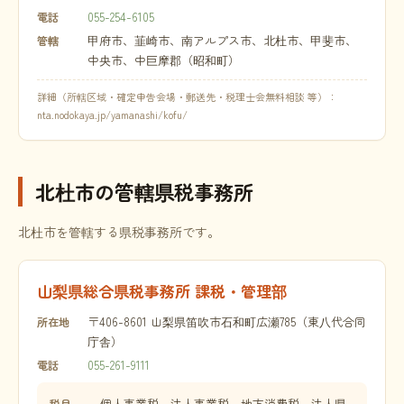
055-254-6105
電話
甲府市、韮崎市、南アルプス市、北杜市、甲斐市、
管轄
中央市、中巨摩郡（昭和町）
詳細（所轄区域・確定申告会場・郵送先・税理士会無料相談 等）：
nta.nodokaya.jp/yamanashi/kofu/
北杜市の管轄県税事務所
北杜市を管轄する県税事務所です。
山梨県総合県税事務所 課税・管理部
〒406-8601 山梨県笛吹市石和町広瀬785（東八代合同
所在地
庁舎）
055-261-9111
電話
個人事業税、法人事業税、地方消費税、法人県
税目