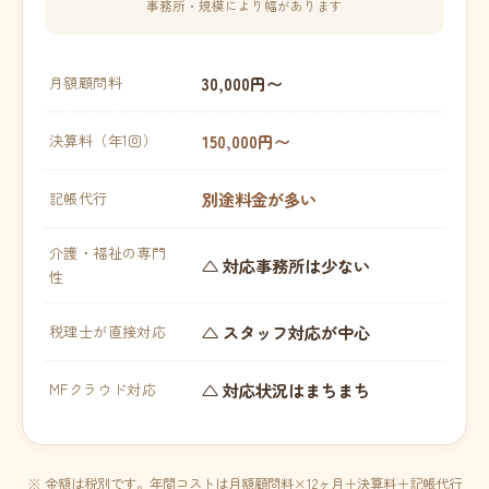
事務所・規模により幅があります
30,000円〜
月額顧問料
150,000円〜
決算料（年1回）
別途料金が多い
記帳代行
介護・福祉の専門
△ 対応事務所は少ない
性
△ スタッフ対応が中心
税理士が直接対応
△ 対応状況はまちまち
MFクラウド対応
※ 金額は税別です。年間コストは月額顧問料×12ヶ月＋決算料＋記帳代行