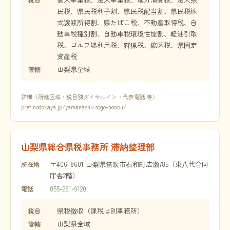
民税、県民税利子割、県民税配当割、県民税株
式譲渡所得割、県たばこ税、不動産取得税、自
動車税種別割、自動車税環境性能割、軽油引取
税、ゴルフ場利用税、狩猟税、鉱区税、県固定
資産税
山梨県全域
管轄
詳細（所轄区域・税目別ダイヤルイン・代表電話 等）：
pref.nodokaya.jp/yamanashi/sogo-honbu/
山梨県総合県税事務所 滞納整理部
〒406-8601 山梨県笛吹市石和町広瀬785（東八代合同
所在地
庁舎2階）
055-261-9120
電話
県税徴収（課税は別事務所）
税目
山梨県全域
管轄