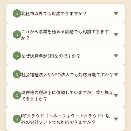
北杜市以外でも対応できますか？
▼
Q
はい、北杜市を含む全国対応をしています。Zoom
これから事業を始める段階でも相談できます
やチャットツールを使ったオンラインでのやり取
▼
Q
か？
りが中心ですので、地域を問わずサポート可能で
す。実際に北海道から九州まで、幅広い地域の事
もちろんです。創業一期目向けの特別料金（年間
なぜ決算料が0円なのですか？
▼
業者さまにご利用いただいています。
Q
180,000円〜）をご用意しています。事業計画の段
階から税務面でのアドバイスが可能です。融資相
毎月の記帳代行を通じて、決算に必要な準備を月
談にも対応しています。
社会福祉法人やNPO法人でも対応可能ですか？
▼
Q
次で進めています。そのため、決算時に追加の作
業負担が少なく、決算料をいただかないサブスク
対応可能です。ただし、社会福祉法人・NPO法人
リプション型の料金体系を実現しています。年間
現在他の税理士に依頼していますが、乗り換え
は営利法人とは会計基準や監査要件が異なるた
▼
Q
コストが事前にわかるので、資金繰りの見通しも
できますか？
め、別途お見積りとなります。まずはお気軽にご
立てやすくなります。
相談ください。
はい、スムーズに引き継げるようサポートいたし
MFクラウド（マネーフォワードクラウド）以
ます。前任の税理士事務所との連携や、過去の帳
▼
Q
外の会計ソフトでも対応できますか？
簿データの移行もお手伝いします。決算期のタイ