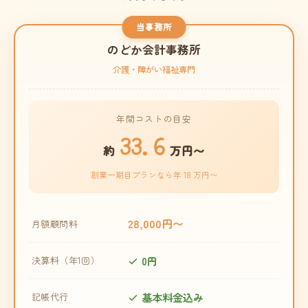
当事務所
のどか会計事務所
介護・障がい福祉専門
年間コストの目安
33.6
約
万円〜
創業一期目プランなら年 18 万円〜
28,000円〜
月額顧問料
0円
決算料（年1回）
基本料金込み
記帳代行