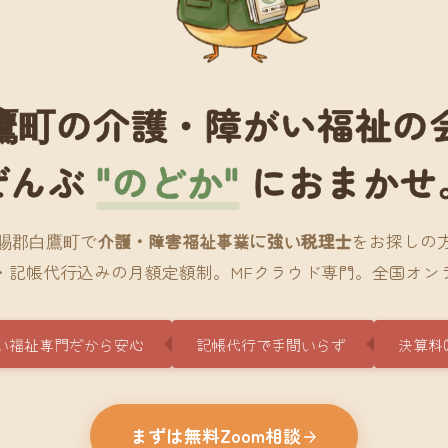
鷹町の介護・障がい福祉の
ぜんぶ
"のどか"
におまかせ
賜郡白鷹町で
介護・障害福祉事業に強い税理士
をお探しの
・記帳代行込みの月額定額制。MFクラウド専門。全国オン
い福祉専門だから安心
記帳代行で手間いらず
決算料
まずは無料Zoom相談