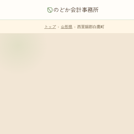
のどか会計事務所
トップ
›
山形県
›
西置賜郡白鷹町