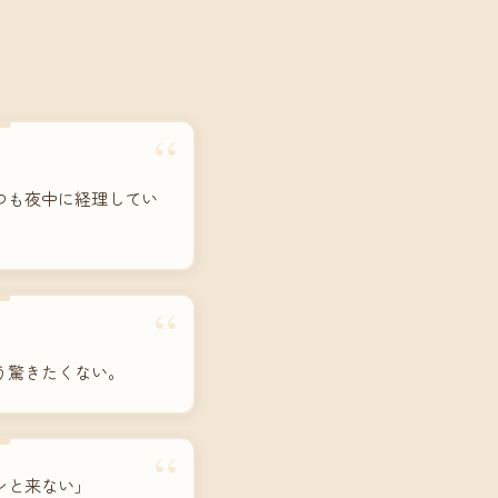
“
つも夜中に経理してい
“
う驚きたくない。
“
ンと来ない」