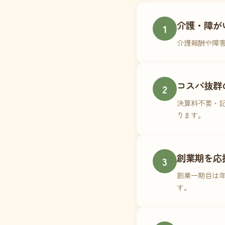
介護・障が
1
介護報酬や障
コスパ抜群
2
決算料不要・記
ります。
創業期を応
3
創業一期目は年
す。