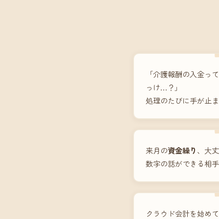
「介護報酬の入金って
っけ…？」
処理のたびに手が止ま
来月の
資金繰り
、大丈
数字の話ができる相手
クラウド会計を始めて