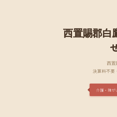
西置賜郡白
西置
決算料不要
介護・障が