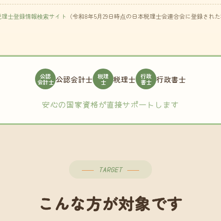
税理士登録情報検索サイト
（令和8年5月29日時点の日本税理士会連合会に登録され
公認
税理
行政
公認会計士
税理士
行政書士
会計士
士
書士
安心の国家資格が直接サポートします
TARGET
こんな方が対象です