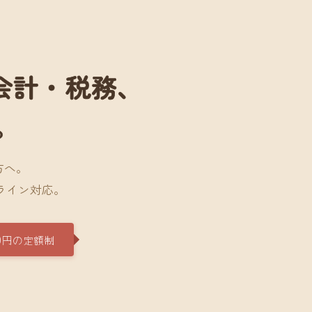
会計・税務、
。
方へ。
ライン対応。
0円の定額制