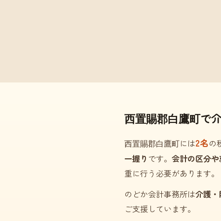
西置賜郡白鷹町で
2名
西置賜郡白鷹町には
の
一握り
です。
会計の区分や
重に行う必要があります。
のどか会計事務所は
介護・
ご支援しています。