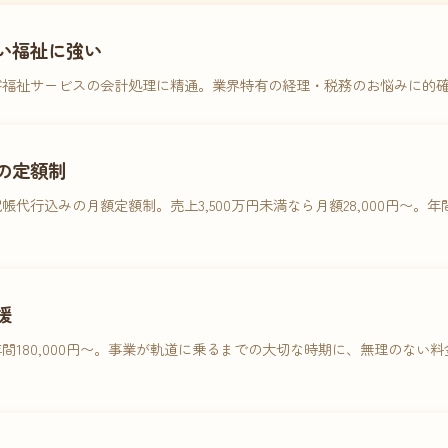
い福祉に強い
害福祉サービスの会計処理に精通。業界特有の経理・税務のお悩みに的
の定額制
帳代行込みの月額定額制。売上3,500万円未満なら月額28,000円〜。
援
間180,000円〜。事業が軌道に乗るまでの大切な時期に、無理のない