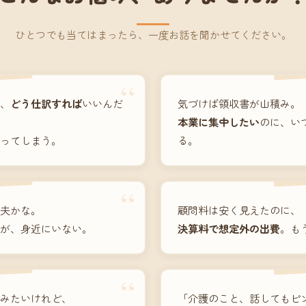
ひとつでも当てはまったら、一度お話を聞かせてください。
“
、
どう仕訳すれば
いいんだ
気づけば領収書が山積み。
本業に集中したい
のに、い
ってしまう。
る。
“
夫かな。
顧問料は安く見えたのに、
が、身近にいない。
決算料で想定外の出費
。も
“
みたいけれど、
「介護のこと、話してもピ