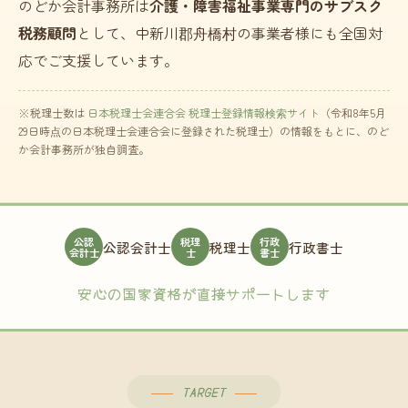
のどか会計事務所は
介護・障害福祉事業専門のサブスク
税務顧問
として、中新川郡舟橋村の事業者様にも全国対
応でご支援しています。
※税理士数は
日本税理士会連合会 税理士登録情報検索サイト
（令和8年5月
29日時点の日本税理士会連合会に登録された税理士）の情報をもとに、のど
か会計事務所が独自調査。
公認
税理
行政
公認会計士
税理士
行政書士
会計士
士
書士
安心の国家資格が直接サポートします
TARGET