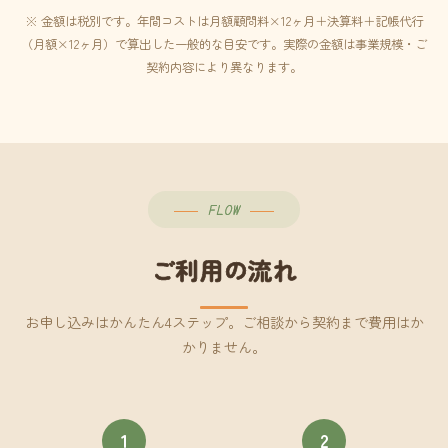
※ 金額は税別です。年間コストは月額顧問料×12ヶ月＋決算料＋記帳代行
（月額×12ヶ月）で算出した一般的な目安です。実際の金額は事業規模・ご
契約内容により異なります。
FLOW
ご利用の流れ
お申し込みはかんたん4ステップ。ご相談から契約まで費用はか
かりません。
1
2