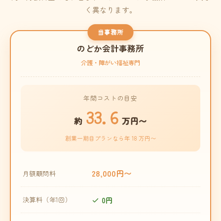
く異なります。
当事務所
のどか会計事務所
介護・障がい福祉専門
年間コストの目安
33.6
約
万円〜
創業一期目プランなら年 18 万円〜
28,000円〜
月額顧問料
0円
決算料（年1回）