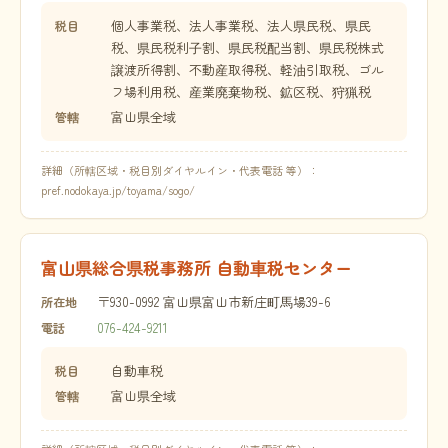
個人事業税、法人事業税、法人県民税、県民
税目
税、県民税利子割、県民税配当割、県民税株式
譲渡所得割、不動産取得税、軽油引取税、ゴル
フ場利用税、産業廃棄物税、鉱区税、狩猟税
富山県全域
管轄
詳細（所轄区域・税目別ダイヤルイン・代表電話 等）：
pref.nodokaya.jp/toyama/sogo/
富山県総合県税事務所 自動車税センター
〒930-0992 富山県富山市新庄町馬場39-6
所在地
076-424-9211
電話
自動車税
税目
富山県全域
管轄