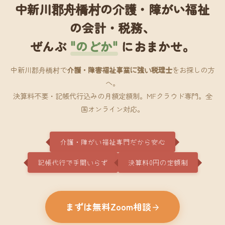
中新川郡舟橋村の介護・障がい福祉
の会計・税務、
ぜんぶ
"のどか"
におまかせ。
中新川郡舟橋村で
介護・障害福祉事業に強い税理士
をお探しの方
へ。
決算料不要・記帳代行込みの月額定額制。MFクラウド専門。全
国オンライン対応。
介護・障がい福祉専門だから安心
記帳代行で手間いらず
決算料0円の定額制
まずは無料Zoom相談