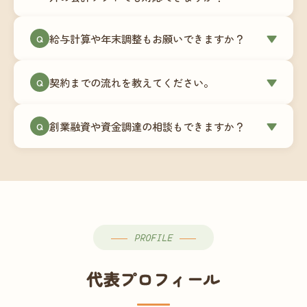
簿データの移行もお手伝いします。決算期のタイ
ミングでの乗り換えが最もスムーズですが、期中
当事務所はマネーフォワードクラウド専門でご提
給与計算や年末調整もお願いできますか？
▼
での変更も対応可能です。
Q
供しています。これから会計ソフトを導入される
場合はもちろん、他ソフトからの移行もお手伝い
はい、オプションで承っています。給与計算（勤
します。freee・弥生会計等をご利用中の場合は、
契約までの流れを教えてください。
▼
Q
怠集計あり／5名まで）は月額15,000円〜、年末調
乗り換えタイミングもあわせてご相談ください。
整（5名まで）は月額2,000円〜（いずれも税別）で
①無料Zoom相談のご予約 → ②オンライン面談
す。人数が増える場合は別途お見積りします。
創業融資や資金調達の相談もできますか？
▼
Q
（30〜60分）でご事業内容・ご要望のヒアリング
→ ③お見積り・ご契約 → ④MFクラウドの初期設
はい、対応可能です。監査法人出身の公認会計士
定 → ⑤月次顧問スタート、という流れです。ご相
が、事業計画書の作成や日本政策金融公庫・信用
談から契約まで費用は発生しませんので、お気軽
保証協会経由の融資申請をサポートします。介
にご連絡ください。
護・障がい福祉事業の特性を踏まえた資金計画を
ご提案します。
PROFILE
代表プロフィール