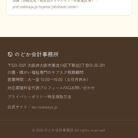
詳細（所轄区域・税目別ダイヤルイン・代表電話 等）：
pref.nodokaya.jp/toyama/jidoshazei-center/
のどか会計事務所
〒533-0021 大阪府大阪市東淀川区下新庄2丁目13-20-201
介護・障がい福祉専門のサブスク税務顧問
営業時間：火〜金 10:00〜16:00（土日月休み）
対応業種
料金
代表プロフィール
FAQ
お問い合わせ
プライバシーポリシー
特定商取引法
公式サイト：
tax.nodokaya.jp
© 2026 のどか会計事務所 All rights reserved.