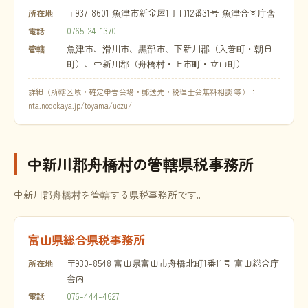
〒937-8601 魚津市新金屋1丁目12番31号 魚津合同庁舎
所在地
0765-24-1370
電話
魚津市、滑川市、黒部市、下新川郡（入善町・朝日
管轄
町）、中新川郡（舟橋村・上市町・立山町）
詳細（所轄区域・確定申告会場・郵送先・税理士会無料相談 等）：
nta.nodokaya.jp/toyama/uozu/
中新川郡舟橋村の管轄県税事務所
中新川郡舟橋村を管轄する県税事務所です。
富山県総合県税事務所
〒930-8548 富山県富山市舟橋北町1番11号 富山総合庁
所在地
舎内
076-444-4627
電話