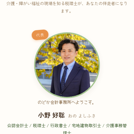
介護・障がい福祉の現場を知る税理士が、あなたの伴走者になり
ます。
代表
のどか会計事務所へようこそ。
小野 好聡
おの よしふさ
公認会計士 / 税理士 / 行政書士 / 宅地建物取引士 / 介護事務管
理士