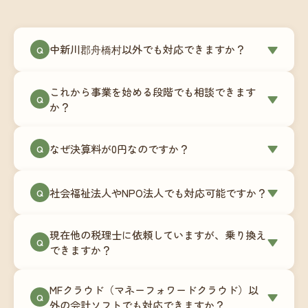
中新川郡舟橋村以外でも対応できますか？
▼
Q
はい、中新川郡舟橋村を含む全国対応をしていま
これから事業を始める段階でも相談できます
す。Zoomやチャットツールを使ったオンラインで
▼
Q
か？
のやり取りが中心ですので、地域を問わずサポー
ト可能です。実際に北海道から九州まで、幅広い
もちろんです。創業一期目向けの特別料金（年間
なぜ決算料が0円なのですか？
▼
地域の事業者さまにご利用いただいています。
Q
180,000円〜）をご用意しています。事業計画の段
階から税務面でのアドバイスが可能です。融資相
毎月の記帳代行を通じて、決算に必要な準備を月
談にも対応しています。
社会福祉法人やNPO法人でも対応可能ですか？
▼
Q
次で進めています。そのため、決算時に追加の作
業負担が少なく、決算料をいただかないサブスク
対応可能です。ただし、社会福祉法人・NPO法人
リプション型の料金体系を実現しています。年間
現在他の税理士に依頼していますが、乗り換え
は営利法人とは会計基準や監査要件が異なるた
▼
Q
コストが事前にわかるので、資金繰りの見通しも
できますか？
め、別途お見積りとなります。まずはお気軽にご
立てやすくなります。
相談ください。
はい、スムーズに引き継げるようサポートいたし
MFクラウド（マネーフォワードクラウド）以
ます。前任の税理士事務所との連携や、過去の帳
▼
Q
外の会計ソフトでも対応できますか？