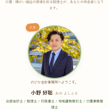
介護・障がい福祉の現場を知る税理士が、あなたの伴走者になり
ます。
代表
のどか会計事務所へようこそ。
小野 好聡
おの よしふさ
公認会計士 / 税理士 / 行政書士 / 宅地建物取引士 / 介護事務管
理士