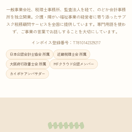
一般事業会社、税理士事務所、監査法人を経て、のどか会計事務
所を独立開業。介護・障がい福祉事業の経営者に寄り添ったサブ
スク税務顧問サービスを全国に提供しています。専門用語を使わ
ず、ご事業の言葉でお話しすることを大切にしています。
インボイス登録番号：T7810142329217
日本公認会計士協会 所属
近畿税理士会 所属
大阪府行政書士会 所属
MFクラウド公認メンバー
カイポケアンバサダー