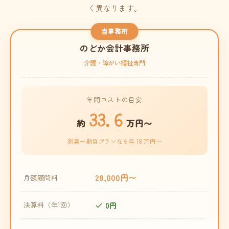
く異なります。
当事務所
のどか会計事務所
介護・障がい福祉専門
年間コストの目安
33.6
約
万円〜
創業一期目プランなら年 18 万円〜
28,000円〜
月額顧問料
0円
決算料（年1回）