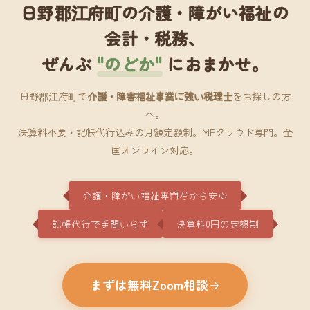
日野郡江府町の介護・障がい福祉の
会計・税務、
ぜんぶ
"のどか"
におまかせ。
日野郡江府町で
介護・障害福祉事業に強い税理士
をお探しの方
へ。
決算料不要・記帳代行込みの月額定額制。MFクラウド専門。全
国オンライン対応。
介護・障がい福祉専門だから安心
記帳代行で手間いらず
決算料0円の定額制
まずは無料Zoom相談