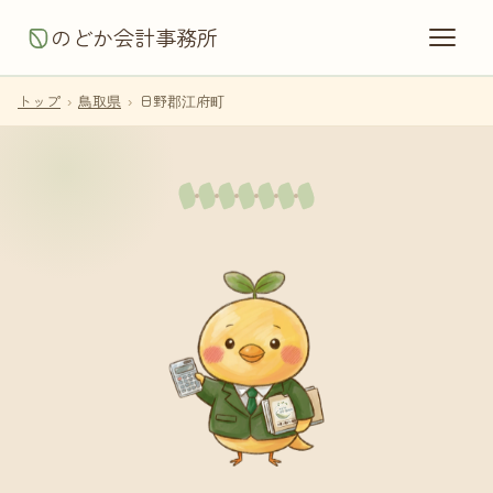
のどか会計事務所
トップ
›
鳥取県
›
日野郡江府町