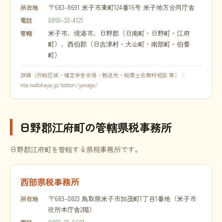
〒683-8691 米子市東町124番16号 米子地方合同庁舎
所在地
0859-32-4121
電話
米子市、境港市、日野郡（日南町・日野町・江府
管轄
町）、西伯郡（日吉津村・大山町・南部町・伯耆
町）
詳細（所轄区域・確定申告会場・郵送先・税理士会無料相談 等）：
nta.nodokaya.jp/tottori/yonago/
日野郡江府町の管轄県税事務所
日野郡江府町を管轄する県税事務所です。
西部県税事務所
〒683-0823 鳥取県米子市加茂町1丁目1番地（米子市
所在地
役所本庁舎2階）