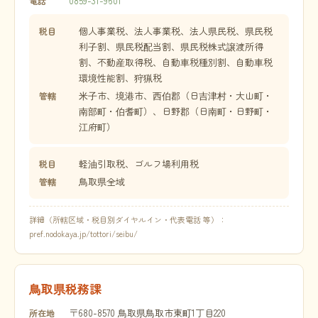
0859-31-9601
電話
個人事業税、法人事業税、法人県民税、県民税
税目
利子割、県民税配当割、県民税株式譲渡所得
割、不動産取得税、自動車税種別割、自動車税
環境性能割、狩猟税
米子市、境港市、西伯郡（日吉津村・大山町・
管轄
南部町・伯耆町）、日野郡（日南町・日野町・
江府町）
軽油引取税、ゴルフ場利用税
税目
鳥取県全域
管轄
詳細（所轄区域・税目別ダイヤルイン・代表電話 等）：
pref.nodokaya.jp/tottori/seibu/
鳥取県税務課
〒680-8570 鳥取県鳥取市東町1丁目220
所在地