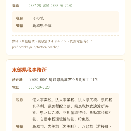
0857-26-7051,0857-26-7050
電話
その他
税目
鳥取県全域
管轄
詳細（所轄区域・税目別ダイヤルイン・代表電話 等）：
pref.nodokaya.jp/tottori/honcho/
東部県税事務所
〒680-0061 鳥取県鳥取市立川町6丁目176
所在地
0857-20-3520
電話
個人事業税、法人事業税、法人県民税、県民税
税目
利子割、県民税配当割、県民税株式譲渡所得
割、県たばこ税、不動産取得税、自動車税種別
割、自動車税環境性能割、狩猟税
鳥取市、岩美郡（岩美町）、八頭郡（若桜町・
管轄