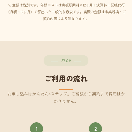
※ 金額は税別です。年間コストは月額顧問料×12ヶ月＋決算料＋記帳代行
（月額×12ヶ月）で算出した一般的な目安です。実際の金額は事業規模・ご
契約内容により異なります。
FLOW
ご利用の流れ
お申し込みはかんたん4ステップ。ご相談から契約まで費用はか
かりません。
1
2