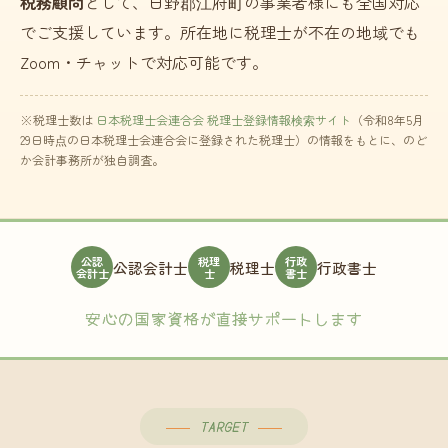
税務顧問
として、日野郡江府町の事業者様にも全国対応
でご支援しています。所在地に税理士が不在の地域でも
Zoom・チャットで対応可能です。
※税理士数は
日本税理士会連合会 税理士登録情報検索サイト
（令和8年5月
29日時点の日本税理士会連合会に登録された税理士）の情報をもとに、のど
か会計事務所が独自調査。
公認
税理
行政
公認会計士
税理士
行政書士
会計士
士
書士
安心の国家資格が直接サポートします
TARGET