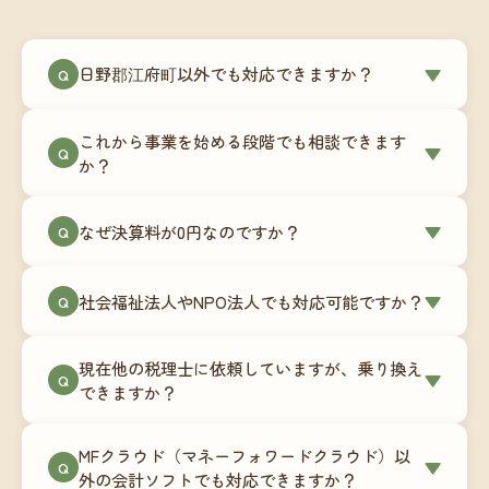
日野郡江府町以外でも対応できますか？
▼
Q
はい、日野郡江府町を含む全国対応をしていま
これから事業を始める段階でも相談できます
す。Zoomやチャットツールを使ったオンラインで
▼
Q
か？
のやり取りが中心ですので、地域を問わずサポー
ト可能です。実際に北海道から九州まで、幅広い
もちろんです。創業一期目向けの特別料金（年間
なぜ決算料が0円なのですか？
▼
地域の事業者さまにご利用いただいています。
Q
180,000円〜）をご用意しています。事業計画の段
階から税務面でのアドバイスが可能です。融資相
毎月の記帳代行を通じて、決算に必要な準備を月
談にも対応しています。
社会福祉法人やNPO法人でも対応可能ですか？
▼
Q
次で進めています。そのため、決算時に追加の作
業負担が少なく、決算料をいただかないサブスク
対応可能です。ただし、社会福祉法人・NPO法人
リプション型の料金体系を実現しています。年間
現在他の税理士に依頼していますが、乗り換え
は営利法人とは会計基準や監査要件が異なるた
▼
Q
コストが事前にわかるので、資金繰りの見通しも
できますか？
め、別途お見積りとなります。まずはお気軽にご
立てやすくなります。
相談ください。
はい、スムーズに引き継げるようサポートいたし
MFクラウド（マネーフォワードクラウド）以
ます。前任の税理士事務所との連携や、過去の帳
▼
Q
外の会計ソフトでも対応できますか？