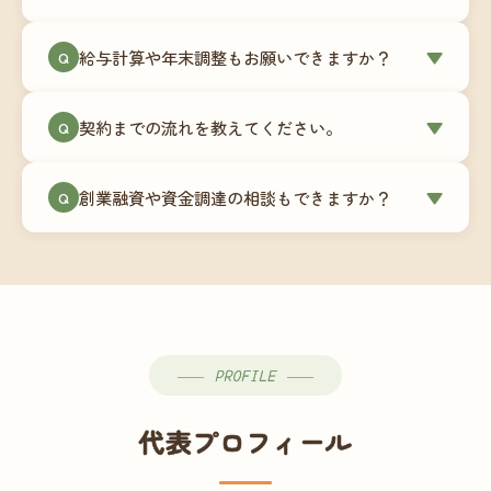
簿データの移行もお手伝いします。決算期のタイ
ミングでの乗り換えが最もスムーズですが、期中
当事務所はマネーフォワードクラウド専門でご提
給与計算や年末調整もお願いできますか？
▼
での変更も対応可能です。
Q
供しています。これから会計ソフトを導入される
場合はもちろん、他ソフトからの移行もお手伝い
はい、オプションで承っています。給与計算（勤
します。freee・弥生会計等をご利用中の場合は、
契約までの流れを教えてください。
▼
Q
怠集計あり／5名まで）は月額15,000円〜、年末調
乗り換えタイミングもあわせてご相談ください。
整（5名まで）は月額2,000円〜（いずれも税別）で
①無料Zoom相談のご予約 → ②オンライン面談
す。人数が増える場合は別途お見積りします。
創業融資や資金調達の相談もできますか？
▼
Q
（30〜60分）でご事業内容・ご要望のヒアリング
→ ③お見積り・ご契約 → ④MFクラウドの初期設
はい、対応可能です。監査法人出身の公認会計士
定 → ⑤月次顧問スタート、という流れです。ご相
が、事業計画書の作成や日本政策金融公庫・信用
談から契約まで費用は発生しませんので、お気軽
保証協会経由の融資申請をサポートします。介
にご連絡ください。
護・障がい福祉事業の特性を踏まえた資金計画を
ご提案します。
PROFILE
代表プロフィール