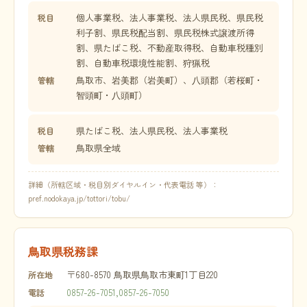
個人事業税、法人事業税、法人県民税、県民税
税目
利子割、県民税配当割、県民税株式譲渡所得
割、県たばこ税、不動産取得税、自動車税種別
割、自動車税環境性能割、狩猟税
鳥取市、岩美郡（岩美町）、八頭郡（若桜町・
管轄
智頭町・八頭町）
県たばこ税、法人県民税、法人事業税
税目
鳥取県全域
管轄
詳細（所轄区域・税目別ダイヤルイン・代表電話 等）：
pref.nodokaya.jp/tottori/tobu/
鳥取県税務課
〒680-8570 鳥取県鳥取市東町1丁目220
所在地
0857-26-7051,0857-26-7050
電話