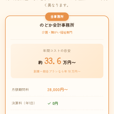
く異なります。
当事務所
のどか会計事務所
介護・障がい福祉専門
年間コストの目安
33.6
約
万円〜
創業一期目プランなら年 18 万円〜
28,000円〜
月額顧問料
0円
決算料（年1回）