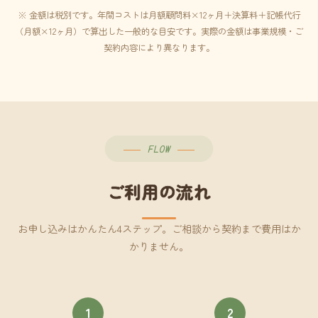
※ 金額は税別です。年間コストは月額顧問料×12ヶ月＋決算料＋記帳代行
（月額×12ヶ月）で算出した一般的な目安です。実際の金額は事業規模・ご
契約内容により異なります。
FLOW
ご利用の流れ
お申し込みはかんたん4ステップ。ご相談から契約まで費用はか
かりません。
1
2