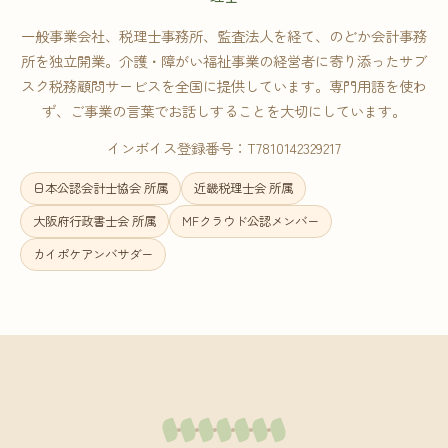
一般事業会社、税理士事務所、監査法人を経て、のどか会計事務
所を独立開業。介護・障がい福祉事業の経営者に寄り添ったサブ
スク税務顧問サービスを全国に提供しています。専門用語を使わ
ず、ご事業の言葉でお話しすることを大切にしています。
インボイス登録番号：T7810142329217
日本公認会計士協会 所属
近畿税理士会 所属
大阪府行政書士会 所属
MFクラウド公認メンバー
カイポケアンバサダー