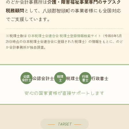
のどか会計事務所は
介護・障害福祉事業専門のサブスク
税務顧問
として、八頭郡智頭町の事業者様にも全国対応
でご支援しています。
※税理士数は
日本税理士会連合会 税理士登録情報検索サイト
（令和8年5月
29日時点の日本税理士会連合会に登録された税理士）の情報をもとに、のど
か会計事務所が独自調査。
公認
税理
行政
公認会計士
税理士
行政書士
会計士
士
書士
安心の国家資格が直接サポートします
TARGET