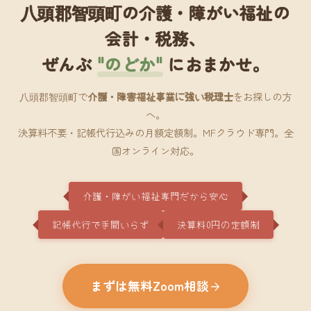
八頭郡智頭町の介護・障がい福祉の
会計・税務、
ぜんぶ
"のどか"
におまかせ。
八頭郡智頭町で
介護・障害福祉事業に強い税理士
をお探しの方
へ。
決算料不要・記帳代行込みの月額定額制。MFクラウド専門。全
国オンライン対応。
介護・障がい福祉専門だから安心
記帳代行で手間いらず
決算料0円の定額制
まずは無料Zoom相談