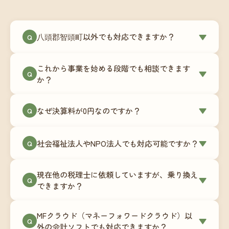
八頭郡智頭町以外でも対応できますか？
▼
Q
はい、八頭郡智頭町を含む全国対応をしていま
これから事業を始める段階でも相談できます
す。Zoomやチャットツールを使ったオンラインで
▼
Q
か？
のやり取りが中心ですので、地域を問わずサポー
ト可能です。実際に北海道から九州まで、幅広い
もちろんです。創業一期目向けの特別料金（年間
なぜ決算料が0円なのですか？
▼
地域の事業者さまにご利用いただいています。
Q
180,000円〜）をご用意しています。事業計画の段
階から税務面でのアドバイスが可能です。融資相
毎月の記帳代行を通じて、決算に必要な準備を月
談にも対応しています。
社会福祉法人やNPO法人でも対応可能ですか？
▼
Q
次で進めています。そのため、決算時に追加の作
業負担が少なく、決算料をいただかないサブスク
対応可能です。ただし、社会福祉法人・NPO法人
リプション型の料金体系を実現しています。年間
現在他の税理士に依頼していますが、乗り換え
は営利法人とは会計基準や監査要件が異なるた
▼
Q
コストが事前にわかるので、資金繰りの見通しも
できますか？
め、別途お見積りとなります。まずはお気軽にご
立てやすくなります。
相談ください。
はい、スムーズに引き継げるようサポートいたし
MFクラウド（マネーフォワードクラウド）以
ます。前任の税理士事務所との連携や、過去の帳
▼
Q
外の会計ソフトでも対応できますか？