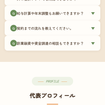
簿データの移行もお手伝いします。決算期のタイ
ミングでの乗り換えが最もスムーズですが、期中
当事務所はマネーフォワードクラウド専門でご提
給与計算や年末調整もお願いできますか？
▼
での変更も対応可能です。
Q
供しています。これから会計ソフトを導入される
場合はもちろん、他ソフトからの移行もお手伝い
はい、オプションで承っています。給与計算（勤
します。freee・弥生会計等をご利用中の場合は、
契約までの流れを教えてください。
▼
Q
怠集計あり／5名まで）は月額15,000円〜、年末調
乗り換えタイミングもあわせてご相談ください。
整（5名まで）は月額2,000円〜（いずれも税別）で
①無料Zoom相談のご予約 → ②オンライン面談
す。人数が増える場合は別途お見積りします。
創業融資や資金調達の相談もできますか？
▼
Q
（30〜60分）でご事業内容・ご要望のヒアリング
→ ③お見積り・ご契約 → ④MFクラウドの初期設
はい、対応可能です。監査法人出身の公認会計士
定 → ⑤月次顧問スタート、という流れです。ご相
が、事業計画書の作成や日本政策金融公庫・信用
談から契約まで費用は発生しませんので、お気軽
保証協会経由の融資申請をサポートします。介
にご連絡ください。
護・障がい福祉事業の特性を踏まえた資金計画を
ご提案します。
PROFILE
代表プロフィール