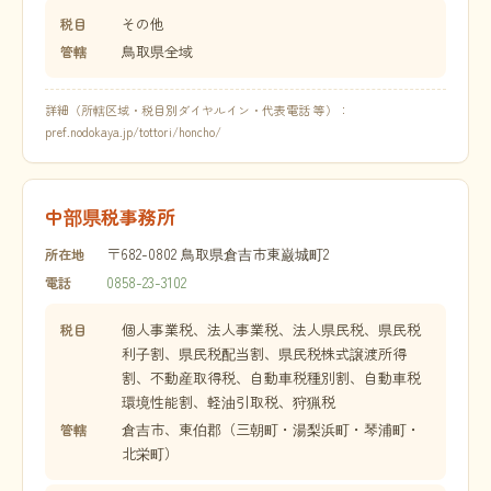
その他
税目
鳥取県全域
管轄
詳細（所轄区域・税目別ダイヤルイン・代表電話 等）：
pref.nodokaya.jp/tottori/honcho/
中部県税事務所
〒682-0802 鳥取県倉吉市東巌城町2
所在地
0858-23-3102
電話
個人事業税、法人事業税、法人県民税、県民税
税目
利子割、県民税配当割、県民税株式譲渡所得
割、不動産取得税、自動車税種別割、自動車税
環境性能割、軽油引取税、狩猟税
倉吉市、東伯郡（三朝町・湯梨浜町・琴浦町・
管轄
北栄町）