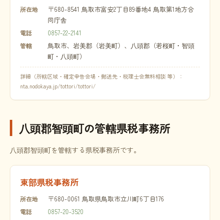
〒680-8541 鳥取市富安2丁目89番地4 鳥取第1地方合
所在地
同庁舎
0857-22-2141
電話
鳥取市、岩美郡（岩美町）、八頭郡（若桜町・智頭
管轄
町・八頭町）
詳細（所轄区域・確定申告会場・郵送先・税理士会無料相談 等）：
nta.nodokaya.jp/tottori/tottori/
八頭郡智頭町の管轄県税事務所
八頭郡智頭町を管轄する県税事務所です。
東部県税事務所
〒680-0061 鳥取県鳥取市立川町6丁目176
所在地
0857-20-3520
電話