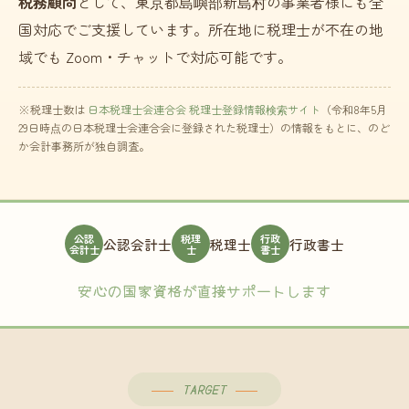
税務顧問
として、東京都島嶼部新島村の事業者様にも全
国対応でご支援しています。所在地に税理士が不在の地
域でも Zoom・チャットで対応可能です。
※税理士数は
日本税理士会連合会 税理士登録情報検索サイト
（令和8年5月
29日時点の日本税理士会連合会に登録された税理士）の情報をもとに、のど
か会計事務所が独自調査。
公認
税理
行政
公認会計士
税理士
行政書士
会計士
士
書士
安心の国家資格が直接サポートします
TARGET