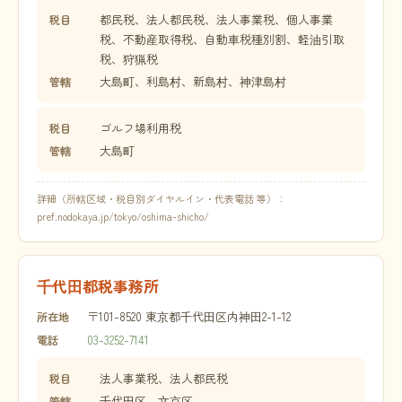
都民税、法人都民税、法人事業税、個人事業
税目
税、不動産取得税、自動車税種別割、軽油引取
税、狩猟税
大島町、利島村、新島村、神津島村
管轄
ゴルフ場利用税
税目
大島町
管轄
詳細（所轄区域・税目別ダイヤルイン・代表電話 等）：
pref.nodokaya.jp/tokyo/oshima-shicho/
千代田都税事務所
〒101-8520 東京都千代田区内神田2-1-12
所在地
03-3252-7141
電話
法人事業税、法人都民税
税目
千代田区、文京区
管轄