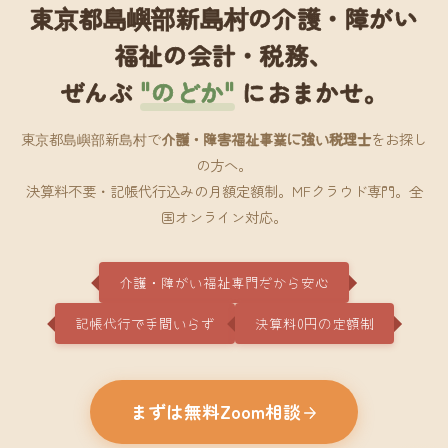
東京都島嶼部新島村の介護・障がい
福祉の会計・税務、
ぜんぶ
"のどか"
におまかせ。
東京都島嶼部新島村で
介護・障害福祉事業に強い税理士
をお探し
の方へ。
決算料不要・記帳代行込みの月額定額制。MFクラウド専門。全
国オンライン対応。
介護・障がい福祉専門だから安心
記帳代行で手間いらず
決算料0円の定額制
まずは無料Zoom相談