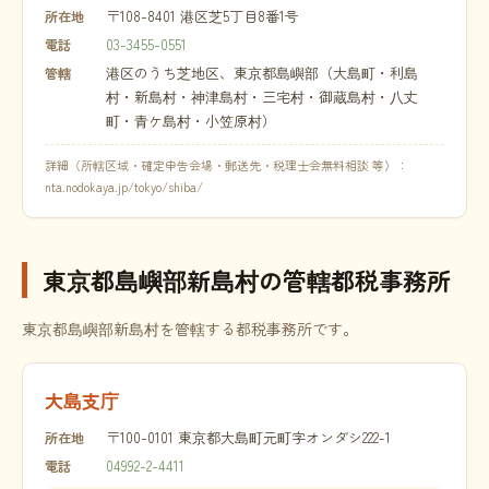
〒108-8401 港区芝5丁目8番1号
所在地
03-3455-0551
電話
港区のうち芝地区、東京都島嶼部（大島町・利島
管轄
村・新島村・神津島村・三宅村・御蔵島村・八丈
町・青ケ島村・小笠原村）
詳細（所轄区域・確定申告会場・郵送先・税理士会無料相談 等）：
nta.nodokaya.jp/tokyo/shiba/
東京都島嶼部新島村の管轄都税事務所
東京都島嶼部新島村を管轄する都税事務所です。
大島支庁
〒100-0101 東京都大島町元町字オンダシ222-1
所在地
04992-2-4411
電話