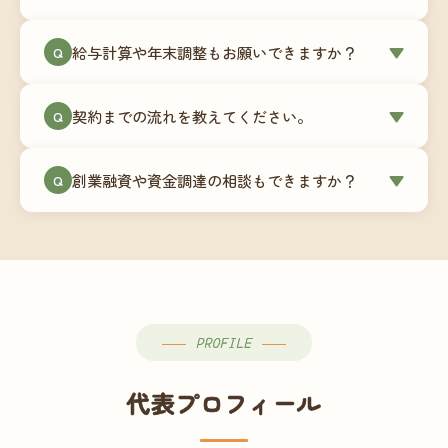
簿データの移行もお手伝いします。決算期のタイ
ミングでの乗り換えが最もスムーズですが、期中
当事務所はマネーフォワードクラウド専門でご提
給与計算や年末調整もお願いできますか？
▼
での変更も対応可能です。
Q
供しています。これから会計ソフトを導入される
場合はもちろん、他ソフトからの移行もお手伝い
はい、オプションで承っています。給与計算（勤
します。freee・弥生会計等をご利用中の場合は、
契約までの流れを教えてください。
▼
Q
怠集計あり／5名まで）は月額15,000円〜、年末調
乗り換えタイミングもあわせてご相談ください。
整（5名まで）は月額2,000円〜（いずれも税別）で
①無料Zoom相談のご予約 → ②オンライン面談
す。人数が増える場合は別途お見積りします。
創業融資や資金調達の相談もできますか？
▼
Q
（30〜60分）でご事業内容・ご要望のヒアリング
→ ③お見積り・ご契約 → ④MFクラウドの初期設
はい、対応可能です。監査法人出身の公認会計士
定 → ⑤月次顧問スタート、という流れです。ご相
が、事業計画書の作成や日本政策金融公庫・信用
談から契約まで費用は発生しませんので、お気軽
保証協会経由の融資申請をサポートします。介
にご連絡ください。
護・障がい福祉事業の特性を踏まえた資金計画を
ご提案します。
PROFILE
代表プロフィール