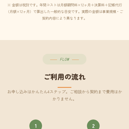
※ 金額は税別です。年間コストは月額顧問料×12ヶ月＋決算料＋記帳代行
（月額×12ヶ月）で算出した一般的な目安です。実際の金額は事業規模・ご
契約内容により異なります。
FLOW
ご利用の流れ
お申し込みはかんたん4ステップ。ご相談から契約まで費用はか
かりません。
1
2