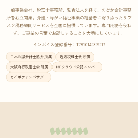
一般事業会社、税理士事務所、監査法人を経て、のどか会計事務
所を独立開業。介護・障がい福祉事業の経営者に寄り添ったサブ
スク税務顧問サービスを全国に提供しています。専門用語を使わ
ず、ご事業の言葉でお話しすることを大切にしています。
インボイス登録番号：T7810142329217
日本公認会計士協会 所属
近畿税理士会 所属
大阪府行政書士会 所属
MFクラウド公認メンバー
カイポケアンバサダー