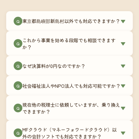
東京都島嶼部新島村以外でも対応できますか？
▼
Q
はい、東京都島嶼部新島村を含む全国対応をして
これから事業を始める段階でも相談できます
います。Zoomやチャットツールを使ったオンライ
▼
Q
か？
ンでのやり取りが中心ですので、地域を問わずサ
ポート可能です。実際に北海道から九州まで、幅
もちろんです。創業一期目向けの特別料金（年間
なぜ決算料が0円なのですか？
▼
広い地域の事業者さまにご利用いただいていま
Q
180,000円〜）をご用意しています。事業計画の段
す。
階から税務面でのアドバイスが可能です。融資相
毎月の記帳代行を通じて、決算に必要な準備を月
談にも対応しています。
社会福祉法人やNPO法人でも対応可能ですか？
▼
Q
次で進めています。そのため、決算時に追加の作
業負担が少なく、決算料をいただかないサブスク
対応可能です。ただし、社会福祉法人・NPO法人
リプション型の料金体系を実現しています。年間
現在他の税理士に依頼していますが、乗り換え
は営利法人とは会計基準や監査要件が異なるた
▼
Q
コストが事前にわかるので、資金繰りの見通しも
できますか？
め、別途お見積りとなります。まずはお気軽にご
立てやすくなります。
相談ください。
はい、スムーズに引き継げるようサポートいたし
MFクラウド（マネーフォワードクラウド）以
ます。前任の税理士事務所との連携や、過去の帳
▼
Q
外の会計ソフトでも対応できますか？