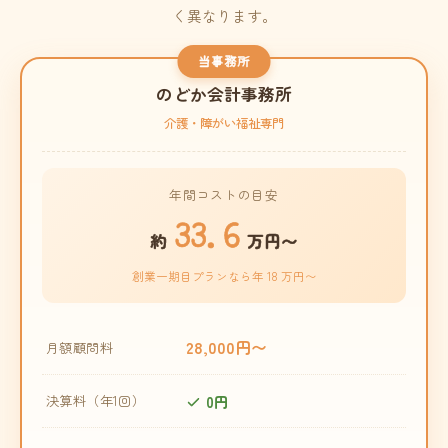
く異なります。
当事務所
のどか会計事務所
介護・障がい福祉専門
年間コストの目安
33.6
約
万円〜
創業一期目プランなら年 18 万円〜
28,000円〜
月額顧問料
0円
決算料（年1回）