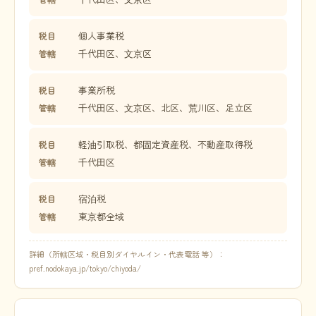
個人事業税
税目
千代田区、文京区
管轄
事業所税
税目
千代田区、文京区、北区、荒川区、足立区
管轄
軽油引取税、都固定資産税、不動産取得税
税目
千代田区
管轄
宿泊税
税目
東京都全域
管轄
詳細（所轄区域・税目別ダイヤルイン・代表電話 等）：
pref.nodokaya.jp/tokyo/chiyoda/