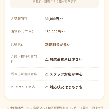
事務所・規模により幅があります
30,000円〜
月額顧問料
150,000円〜
決算料（年1回）
別途料金が多い
記帳代行
介護・福祉の専門
△ 対応事務所は少ない
性
△ スタッフ対応が中心
税理士が直接対応
△ 対応状況はまちまち
MFクラウド対応
※ 金額は税別です。年間コストは月額顧問料×12ヶ月＋決算料＋記帳代行