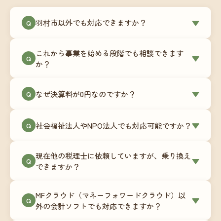
羽村市以外でも対応できますか？
▼
Q
はい、羽村市を含む全国対応をしています。Zoom
これから事業を始める段階でも相談できます
やチャットツールを使ったオンラインでのやり取
▼
Q
か？
りが中心ですので、地域を問わずサポート可能で
す。実際に北海道から九州まで、幅広い地域の事
もちろんです。創業一期目向けの特別料金（年間
なぜ決算料が0円なのですか？
▼
業者さまにご利用いただいています。
Q
180,000円〜）をご用意しています。事業計画の段
階から税務面でのアドバイスが可能です。融資相
毎月の記帳代行を通じて、決算に必要な準備を月
談にも対応しています。
社会福祉法人やNPO法人でも対応可能ですか？
▼
Q
次で進めています。そのため、決算時に追加の作
業負担が少なく、決算料をいただかないサブスク
対応可能です。ただし、社会福祉法人・NPO法人
リプション型の料金体系を実現しています。年間
現在他の税理士に依頼していますが、乗り換え
は営利法人とは会計基準や監査要件が異なるた
▼
Q
コストが事前にわかるので、資金繰りの見通しも
できますか？
め、別途お見積りとなります。まずはお気軽にご
立てやすくなります。
相談ください。
はい、スムーズに引き継げるようサポートいたし
MFクラウド（マネーフォワードクラウド）以
ます。前任の税理士事務所との連携や、過去の帳
▼
Q
外の会計ソフトでも対応できますか？
簿データの移行もお手伝いします。決算期のタイ