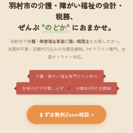
羽村市の介護・障がい福祉の会計・
税務、
ぜんぶ
"のどか"
におまかせ。
羽村市で
介護・障害福祉事業に強い税理士
をお探しの方へ。
決算料不要・記帳代行込みの月額定額制。MFクラウド専門。全
国オンライン対応。
介護・障がい福祉専門だから安心
記帳代行で手間いらず
決算料0円の定額制
まずは無料Zoom相談