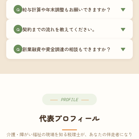
ミングでの乗り換えが最もスムーズですが、期中
当事務所はマネーフォワードクラウド専門でご提
給与計算や年末調整もお願いできますか？
▼
での変更も対応可能です。
Q
供しています。これから会計ソフトを導入される
場合はもちろん、他ソフトからの移行もお手伝い
はい、オプションで承っています。給与計算（勤
します。freee・弥生会計等をご利用中の場合は、
契約までの流れを教えてください。
▼
Q
怠集計あり／5名まで）は月額15,000円〜、年末調
乗り換えタイミングもあわせてご相談ください。
整（5名まで）は月額2,000円〜（いずれも税別）で
①無料Zoom相談のご予約 → ②オンライン面談
す。人数が増える場合は別途お見積りします。
創業融資や資金調達の相談もできますか？
▼
Q
（30〜60分）でご事業内容・ご要望のヒアリング
→ ③お見積り・ご契約 → ④MFクラウドの初期設
はい、対応可能です。監査法人出身の公認会計士
定 → ⑤月次顧問スタート、という流れです。ご相
が、事業計画書の作成や日本政策金融公庫・信用
談から契約まで費用は発生しませんので、お気軽
保証協会経由の融資申請をサポートします。介
にご連絡ください。
護・障がい福祉事業の特性を踏まえた資金計画を
ご提案します。
PROFILE
代表プロフィール
介護・障がい福祉の現場を知る税理士が、あなたの伴走者になり