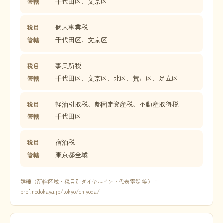
千代田区、文京区
管轄
個人事業税
税目
千代田区、文京区
管轄
事業所税
税目
千代田区、文京区、北区、荒川区、足立区
管轄
軽油引取税、都固定資産税、不動産取得税
税目
千代田区
管轄
宿泊税
税目
東京都全域
管轄
詳細（所轄区域・税目別ダイヤルイン・代表電話 等）：
pref.nodokaya.jp/tokyo/chiyoda/