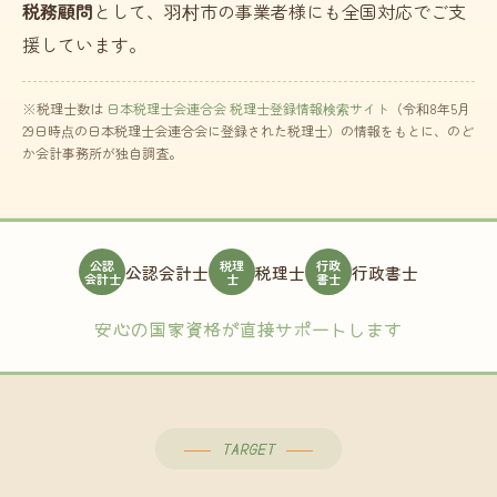
税務顧問
として、羽村市の事業者様にも全国対応でご支
援しています。
※税理士数は
日本税理士会連合会 税理士登録情報検索サイト
（令和8年5月
29日時点の日本税理士会連合会に登録された税理士）の情報をもとに、のど
か会計事務所が独自調査。
公認
税理
行政
公認会計士
税理士
行政書士
会計士
士
書士
安心の国家資格が直接サポートします
TARGET