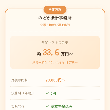
当事務所
のどか会計事務所
介護・障がい福祉専門
年間コストの目安
33.6
約
万円〜
創業一期目プランなら年 18 万円〜
28,000円〜
月額顧問料
0円
決算料（年1回）
基本料金込み
記帳代行