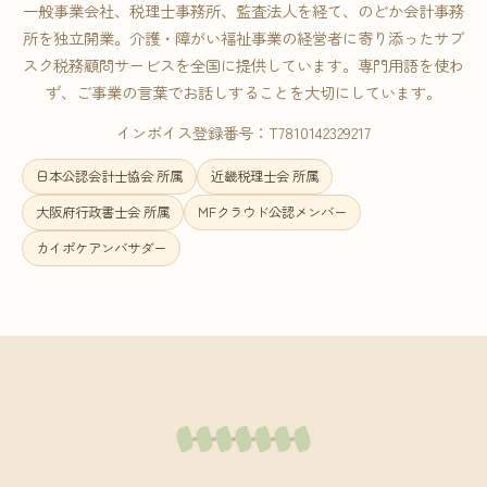
一般事業会社、税理士事務所、監査法人を経て、のどか会計事務
所を独立開業。介護・障がい福祉事業の経営者に寄り添ったサブ
スク税務顧問サービスを全国に提供しています。専門用語を使わ
ず、ご事業の言葉でお話しすることを大切にしています。
インボイス登録番号：T7810142329217
日本公認会計士協会 所属
近畿税理士会 所属
大阪府行政書士会 所属
MFクラウド公認メンバー
カイポケアンバサダー