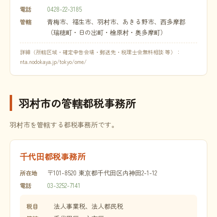
0428-22-3185
電話
青梅市、福生市、羽村市、あきる野市、西多摩郡
管轄
（瑞穂町・日の出町・檜原村・奥多摩町）
詳細（所轄区域・確定申告会場・郵送先・税理士会無料相談 等）：
nta.nodokaya.jp/tokyo/ome/
羽村市の管轄都税事務所
羽村市を管轄する都税事務所です。
千代田都税事務所
〒101-8520 東京都千代田区内神田2-1-12
所在地
03-3252-7141
電話
法人事業税、法人都民税
税目