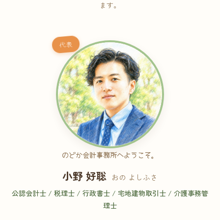
ます。
代表
のどか会計事務所へようこそ。
小野 好聡
おの よしふさ
公認会計士 / 税理士 / 行政書士 / 宅地建物取引士 / 介護事務管
理士