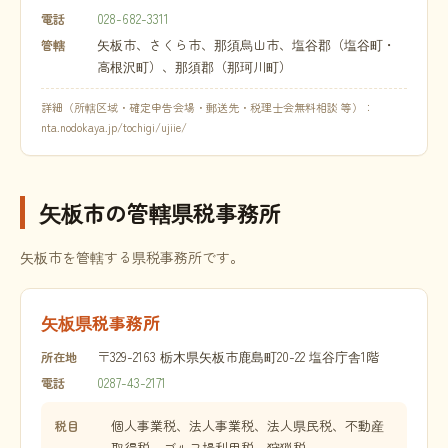
028-682-3311
電話
矢板市、さくら市、那須烏山市、塩谷郡（塩谷町・
管轄
高根沢町）、那須郡（那珂川町）
詳細（所轄区域・確定申告会場・郵送先・税理士会無料相談 等）：
nta.nodokaya.jp/tochigi/ujiie/
矢板市の管轄県税事務所
矢板市を管轄する県税事務所です。
矢板県税事務所
〒329-2163 栃木県矢板市鹿島町20-22 塩谷庁舎1階
所在地
0287-43-2171
電話
個人事業税、法人事業税、法人県民税、不動産
税目
取得税、ゴルフ場利用税、狩猟税