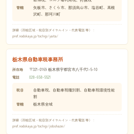
矢板市、さくら市、那須烏山市、塩谷町、高根
管轄
沢町、那珂川町
詳細（所轄区域・税目別ダイヤルイン・代表電話 等）：
pref.nodokaya.jp/tochigi/yaita/
栃木県自動車税事務所
〒321-0169 栃木県宇都宮市八千代1-5-10
所在地
028-658-5521
電話
自動車税、自動車税種別割、自動車税環境性能
税目
割
栃木県全域
管轄
詳細（所轄区域・税目別ダイヤルイン・代表電話 等）：
pref.nodokaya.jp/tochigi/jidoshazei/