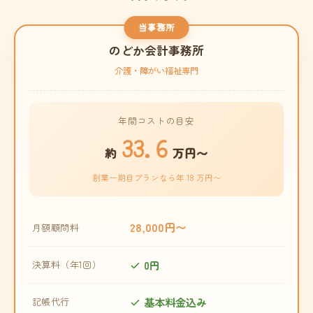
当事務所
のどか会計事務所
介護・障がい福祉専門
年間コストの目安
33.6
約
万円〜
創業一期目プランなら年 18 万円〜
28,000円〜
月額顧問料
0円
決算料（年1回）
基本料金込み
記帳代行