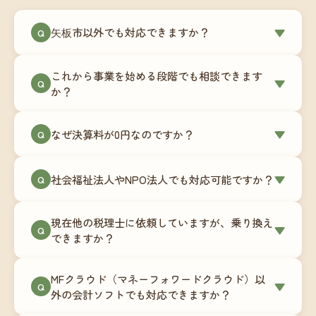
矢板市以外でも対応できますか？
▼
Q
はい、矢板市を含む全国対応をしています。Zoom
これから事業を始める段階でも相談できます
やチャットツールを使ったオンラインでのやり取
▼
Q
か？
りが中心ですので、地域を問わずサポート可能で
す。実際に北海道から九州まで、幅広い地域の事
もちろんです。創業一期目向けの特別料金（年間
なぜ決算料が0円なのですか？
▼
業者さまにご利用いただいています。
Q
180,000円〜）をご用意しています。事業計画の段
階から税務面でのアドバイスが可能です。融資相
毎月の記帳代行を通じて、決算に必要な準備を月
談にも対応しています。
社会福祉法人やNPO法人でも対応可能ですか？
▼
Q
次で進めています。そのため、決算時に追加の作
業負担が少なく、決算料をいただかないサブスク
対応可能です。ただし、社会福祉法人・NPO法人
リプション型の料金体系を実現しています。年間
現在他の税理士に依頼していますが、乗り換え
は営利法人とは会計基準や監査要件が異なるた
▼
Q
コストが事前にわかるので、資金繰りの見通しも
できますか？
め、別途お見積りとなります。まずはお気軽にご
立てやすくなります。
相談ください。
はい、スムーズに引き継げるようサポートいたし
MFクラウド（マネーフォワードクラウド）以
ます。前任の税理士事務所との連携や、過去の帳
▼
Q
外の会計ソフトでも対応できますか？
簿データの移行もお手伝いします。決算期のタイ