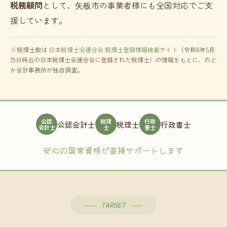
税務顧問
として、矢板市の事業者様にも全国対応でご支
援しています。
※税理士数は
日本税理士会連合会 税理士登録情報検索サイト
（令和8年5月
29日時点の日本税理士会連合会に登録された税理士）の情報をもとに、のど
か会計事務所が独自調査。
公認
税理
行政
公認会計士
税理士
行政書士
会計士
士
書士
安心の国家資格が直接サポートします
TARGET