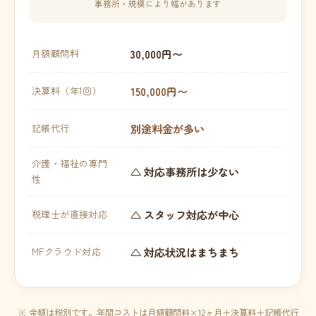
事務所・規模により幅があります
30,000円〜
月額顧問料
150,000円〜
決算料（年1回）
別途料金が多い
記帳代行
介護・福祉の専門
△ 対応事務所は少ない
性
△ スタッフ対応が中心
税理士が直接対応
△ 対応状況はまちまち
MFクラウド対応
※ 金額は税別です。年間コストは月額顧問料×12ヶ月＋決算料＋記帳代行