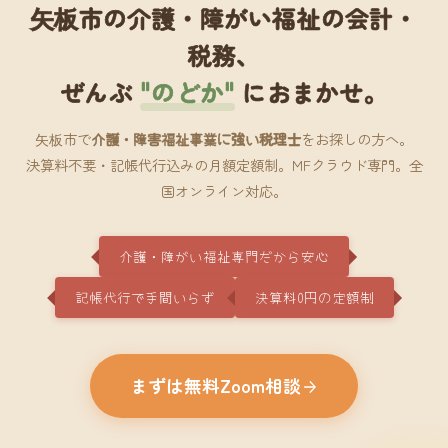
矢板市の介護・障がい福祉の会計・
税務、
ぜんぶ
"のどか"
におまかせ。
矢板市で
介護・障害福祉事業に強い税理士
をお探しの方へ。
決算料不要・記帳代行込みの月額定額制。MFクラウド専門。全
国オンライン対応。
介護・障がい福祉専門だから安心
記帳代行で手間いらず
決算料0円の定額制
まずは無料Zoom相談