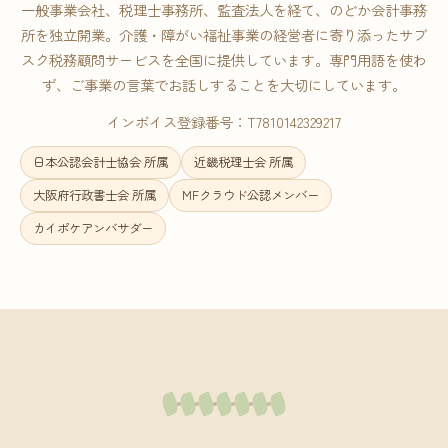
一般事業会社、税理士事務所、監査法人を経て、のどか会計事務
所を独立開業。介護・障がい福祉事業の経営者に寄り添ったサブ
スク税務顧問サービスを全国に提供しています。専門用語を使わ
ず、ご事業の言葉でお話しすることを大切にしています。
インボイス登録番号：T7810142329217
日本公認会計士協会 所属
近畿税理士会 所属
大阪府行政書士会 所属
MFクラウド公認メンバー
カイポケアンバサダー