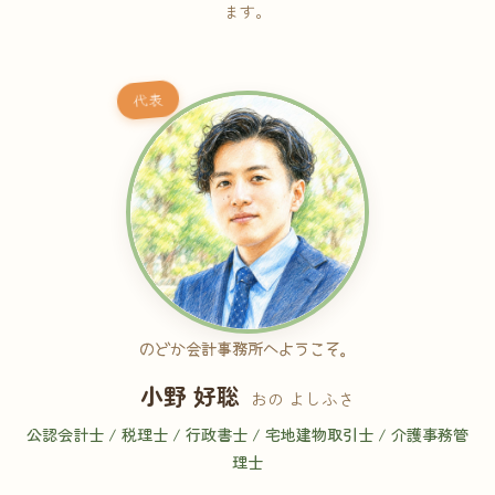
ます。
代表
のどか会計事務所へようこそ。
小野 好聡
おの よしふさ
公認会計士 / 税理士 / 行政書士 / 宅地建物取引士 / 介護事務管
理士