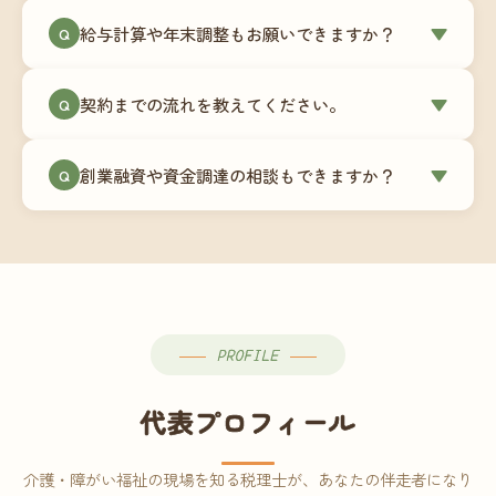
ミングでの乗り換えが最もスムーズですが、期中
当事務所はマネーフォワードクラウド専門でご提
給与計算や年末調整もお願いできますか？
▼
での変更も対応可能です。
Q
供しています。これから会計ソフトを導入される
場合はもちろん、他ソフトからの移行もお手伝い
はい、オプションで承っています。給与計算（勤
します。freee・弥生会計等をご利用中の場合は、
契約までの流れを教えてください。
▼
Q
怠集計あり／5名まで）は月額15,000円〜、年末調
乗り換えタイミングもあわせてご相談ください。
整（5名まで）は月額2,000円〜（いずれも税別）で
①無料Zoom相談のご予約 → ②オンライン面談
す。人数が増える場合は別途お見積りします。
創業融資や資金調達の相談もできますか？
▼
Q
（30〜60分）でご事業内容・ご要望のヒアリング
→ ③お見積り・ご契約 → ④MFクラウドの初期設
はい、対応可能です。監査法人出身の公認会計士
定 → ⑤月次顧問スタート、という流れです。ご相
が、事業計画書の作成や日本政策金融公庫・信用
談から契約まで費用は発生しませんので、お気軽
保証協会経由の融資申請をサポートします。介
にご連絡ください。
護・障がい福祉事業の特性を踏まえた資金計画を
ご提案します。
PROFILE
代表プロフィール
介護・障がい福祉の現場を知る税理士が、あなたの伴走者になり