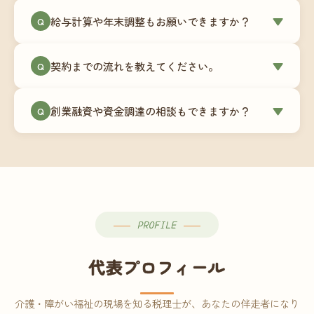
ミングでの乗り換えが最もスムーズですが、期中
当事務所はマネーフォワードクラウド専門でご提
給与計算や年末調整もお願いできますか？
▼
での変更も対応可能です。
Q
供しています。これから会計ソフトを導入される
場合はもちろん、他ソフトからの移行もお手伝い
はい、オプションで承っています。給与計算（勤
します。freee・弥生会計等をご利用中の場合は、
契約までの流れを教えてください。
▼
Q
怠集計あり／5名まで）は月額15,000円〜、年末調
乗り換えタイミングもあわせてご相談ください。
整（5名まで）は月額2,000円〜（いずれも税別）で
①無料Zoom相談のご予約 → ②オンライン面談
す。人数が増える場合は別途お見積りします。
創業融資や資金調達の相談もできますか？
▼
Q
（30〜60分）でご事業内容・ご要望のヒアリング
→ ③お見積り・ご契約 → ④MFクラウドの初期設
はい、対応可能です。監査法人出身の公認会計士
定 → ⑤月次顧問スタート、という流れです。ご相
が、事業計画書の作成や日本政策金融公庫・信用
談から契約まで費用は発生しませんので、お気軽
保証協会経由の融資申請をサポートします。介
にご連絡ください。
護・障がい福祉事業の特性を踏まえた資金計画を
ご提案します。
PROFILE
代表プロフィール
介護・障がい福祉の現場を知る税理士が、あなたの伴走者になり