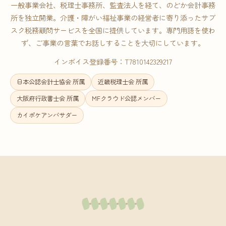
一般事業会社、税理士事務所、監査法人を経て、のどか会計事務
所を独立開業。介護・障がい福祉事業の経営者に寄り添ったサブ
スク税務顧問サービスを全国に提供しています。専門用語を使わ
ず、ご事業の言葉でお話しすることを大切にしています。
インボイス登録番号：T7810142329217
日本公認会計士協会 所属
近畿税理士会 所属
大阪府行政書士会 所属
MFクラウド公認メンバー
カイポケアンバサダー