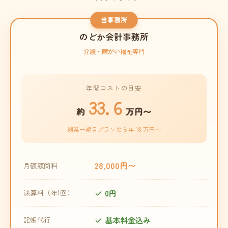
当事務所
のどか会計事務所
介護・障がい福祉専門
年間コストの目安
33.6
約
万円〜
創業一期目プランなら年 18 万円〜
28,000円〜
月額顧問料
0円
決算料（年1回）
基本料金込み
記帳代行