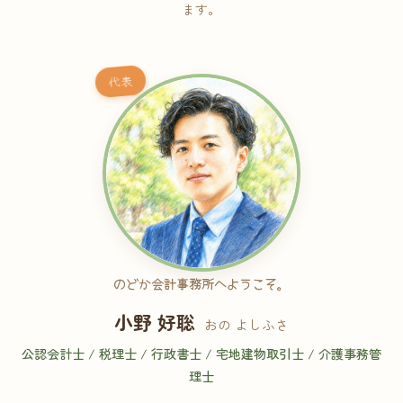
ます。
代表
のどか会計事務所へようこそ。
小野 好聡
おの よしふさ
公認会計士 / 税理士 / 行政書士 / 宅地建物取引士 / 介護事務管
理士