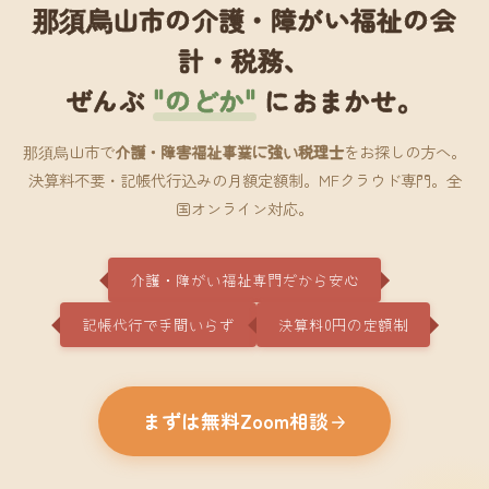
那須烏山市の介護・障がい福祉の会
計・税務、
ぜんぶ
"のどか"
におまかせ。
那須烏山市で
介護・障害福祉事業に強い税理士
をお探しの方へ。
決算料不要・記帳代行込みの月額定額制。MFクラウド専門。全
国オンライン対応。
介護・障がい福祉専門だから安心
記帳代行で手間いらず
決算料0円の定額制
まずは無料Zoom相談