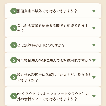
那須烏山市以外でも対応できますか？
▼
Q
はい、那須烏山市を含む全国対応をしています。
これから事業を始める段階でも相談できます
Zoomやチャットツールを使ったオンラインでのや
▼
Q
か？
り取りが中心ですので、地域を問わずサポート可
能です。実際に北海道から九州まで、幅広い地域
もちろんです。創業一期目向けの特別料金（年間
なぜ決算料が0円なのですか？
▼
の事業者さまにご利用いただいています。
Q
180,000円〜）をご用意しています。事業計画の段
階から税務面でのアドバイスが可能です。融資相
毎月の記帳代行を通じて、決算に必要な準備を月
談にも対応しています。
社会福祉法人やNPO法人でも対応可能ですか？
▼
Q
次で進めています。そのため、決算時に追加の作
業負担が少なく、決算料をいただかないサブスク
対応可能です。ただし、社会福祉法人・NPO法人
リプション型の料金体系を実現しています。年間
現在他の税理士に依頼していますが、乗り換え
は営利法人とは会計基準や監査要件が異なるた
▼
Q
コストが事前にわかるので、資金繰りの見通しも
できますか？
め、別途お見積りとなります。まずはお気軽にご
立てやすくなります。
相談ください。
はい、スムーズに引き継げるようサポートいたし
MFクラウド（マネーフォワードクラウド）以
ます。前任の税理士事務所との連携や、過去の帳
▼
Q
外の会計ソフトでも対応できますか？
簿データの移行もお手伝いします。決算期のタイ