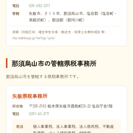
028-682-3311
電話
矢板市、さくら市、那須烏山市、塩谷郡（塩谷町・
管轄
高根沢町）、那須郡（那珂川町）
詳細（所轄区域・確定申告会場・郵送先・税理士会無料相談 等）：
nta.nodokaya.jp/tochigi/ujiie/
那須烏山市の管轄県税事務所
那須烏山市を管轄する県税事務所です。
矢板県税事務所
〒329-2163 栃木県矢板市鹿島町20-22 塩谷庁舎1階
所在地
0287-43-2171
電話
個人事業税、法人事業税、法人県民税、不動産
税目
取得税、ゴルフ場利用税、狩猟税