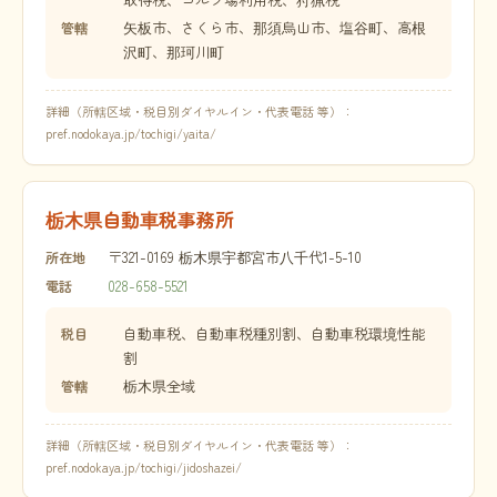
矢板市、さくら市、那須烏山市、塩谷町、高根
管轄
沢町、那珂川町
詳細（所轄区域・税目別ダイヤルイン・代表電話 等）：
pref.nodokaya.jp/tochigi/yaita/
栃木県自動車税事務所
〒321-0169 栃木県宇都宮市八千代1-5-10
所在地
028-658-5521
電話
自動車税、自動車税種別割、自動車税環境性能
税目
割
栃木県全域
管轄
詳細（所轄区域・税目別ダイヤルイン・代表電話 等）：
pref.nodokaya.jp/tochigi/jidoshazei/