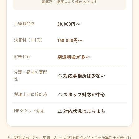
事務所・規模により幅があります
30,000円〜
月額顧問料
150,000円〜
決算料（年1回）
別途料金が多い
記帳代行
介護・福祉の専門
△ 対応事務所は少ない
性
△ スタッフ対応が中心
税理士が直接対応
△ 対応状況はまちまち
MFクラウド対応
※ 金額は税別です。年間コストは月額顧問料×12ヶ月＋決算料＋記帳代行