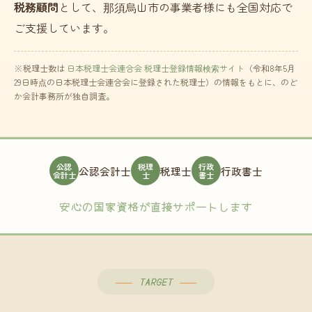
税務顧問
として、那須烏山市の事業者様にも全国対応で
ご支援しています。
※税理士数は
日本税理士会連合会 税理士登録情報検索サイト
（令和8年5月
29日時点の日本税理士会連合会に登録された税理士）の情報をもとに、のど
か会計事務所が独自調査。
公認
税理
行政
公認会計士
税理士
行政書士
会計士
士
書士
安心の国家資格が直接サポートします
TARGET