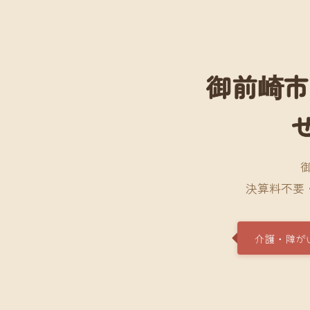
御前崎市
決算料不要
介護・障が