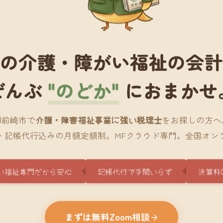
の介護・障がい福祉の会
ぜんぶ
"のどか"
におまかせ
御前崎市で
介護・障害福祉事業に強い税理士
をお探しの方へ
・記帳代行込みの月額定額制。MFクラウド専門。全国オン
い福祉専門だから安心
記帳代行で手間いらず
決算料
まずは無料Zoom相談