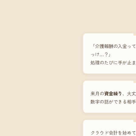
「介護報酬の入金って
っけ…？」
処理のたびに手が止ま
来月の
資金繰り
、大丈
数字の話ができる相手
クラウド会計を始めて