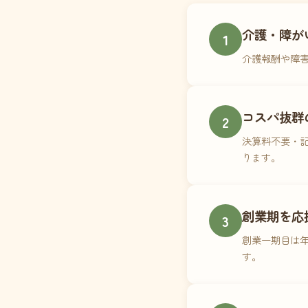
介護・障が
1
介護報酬や障
コスパ抜群
2
決算料不要・記
ります。
創業期を応
3
創業一期目は年
す。