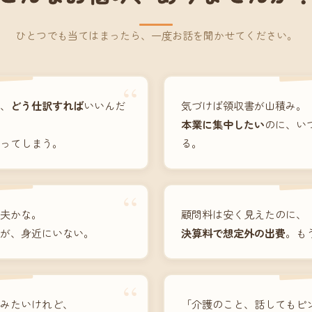
ひとつでも当てはまったら、一度お話を聞かせてください。
“
、
どう仕訳すれば
いいんだ
気づけば領収書が山積み。
本業に集中したい
のに、い
ってしまう。
る。
“
夫かな。
顧問料は安く見えたのに、
が、身近にいない。
決算料で想定外の出費
。も
“
みたいけれど、
「介護のこと、話してもピ