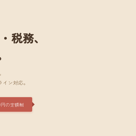
計・税務、
。
。
ライン対応。
0円の定額制