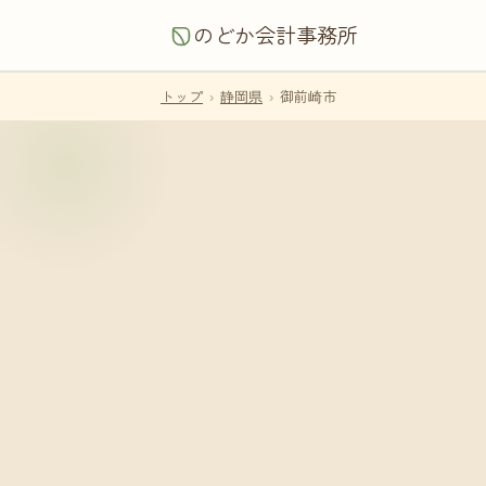
のどか会計事務所
トップ
›
静岡県
›
御前崎市