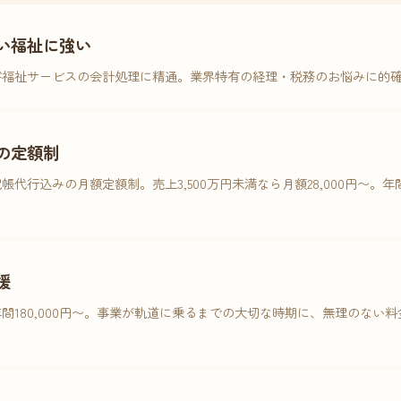
い福祉に強い
害福祉サービスの会計処理に精通。業界特有の経理・税務のお悩みに的
の定額制
帳代行込みの月額定額制。売上3,500万円未満なら月額28,000円〜。
援
間180,000円〜。事業が軌道に乗るまでの大切な時期に、無理のない