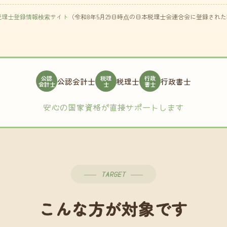
税理士登録情報検索サイト
（令和8年5月29日時点の日本税理士会連合会に登録され
公認
税理
行政
公認会計士
税理士
行政書士
会計士
士
書士
安心の国家資格が直接サポートします
TARGET
こんな方が対象です