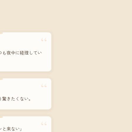
“
つも夜中に経理してい
“
う驚きたくない。
“
ンと来ない」