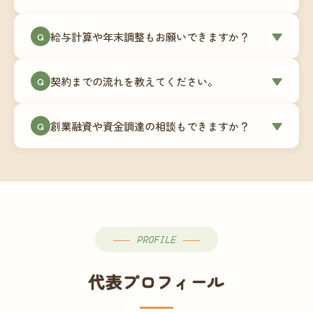
簿データの移行もお手伝いします。決算期のタイ
ミングでの乗り換えが最もスムーズですが、期中
当事務所はマネーフォワードクラウド専門でご提
給与計算や年末調整もお願いできますか？
▼
での変更も対応可能です。
Q
供しています。これから会計ソフトを導入される
場合はもちろん、他ソフトからの移行もお手伝い
はい、オプションで承っています。給与計算（勤
します。freee・弥生会計等をご利用中の場合は、
契約までの流れを教えてください。
▼
Q
怠集計あり／5名まで）は月額15,000円〜、年末調
乗り換えタイミングもあわせてご相談ください。
整（5名まで）は月額2,000円〜（いずれも税別）で
①無料Zoom相談のご予約 → ②オンライン面談
す。人数が増える場合は別途お見積りします。
創業融資や資金調達の相談もできますか？
▼
Q
（30〜60分）でご事業内容・ご要望のヒアリング
→ ③お見積り・ご契約 → ④MFクラウドの初期設
はい、対応可能です。監査法人出身の公認会計士
定 → ⑤月次顧問スタート、という流れです。ご相
が、事業計画書の作成や日本政策金融公庫・信用
談から契約まで費用は発生しませんので、お気軽
保証協会経由の融資申請をサポートします。介
にご連絡ください。
護・障がい福祉事業の特性を踏まえた資金計画を
ご提案します。
PROFILE
代表プロフィール