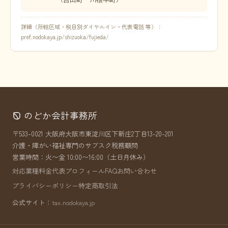
詳細（所轄区域・税目別ダイヤルイン・代表電話 等）：
pref.nodokaya.jp/shizuoka/fujieda/
のどか会計事務所
〒533-0021 大阪府大阪市東淀川区下新庄2丁目13-20-201
介護・障がい福祉専門のサブスク税務顧問
営業時間：火〜金 10:00〜16:00（土日月休み）
対応業種
料金
代表プロフィール
FAQ
お問い合わせ
プライバシーポリシー
特定商取引法
公式サイト：
tax.nodokaya.jp