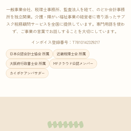
一般事業会社、税理士事務所、監査法人を経て、のどか会計事務
所を独立開業。介護・障がい福祉事業の経営者に寄り添ったサブ
スク税務顧問サービスを全国に提供しています。専門用語を使わ
ず、ご事業の言葉でお話しすることを大切にしています。
インボイス登録番号：T7810142329217
日本公認会計士協会 所属
近畿税理士会 所属
大阪府行政書士会 所属
MFクラウド公認メンバー
カイポケアンバサダー