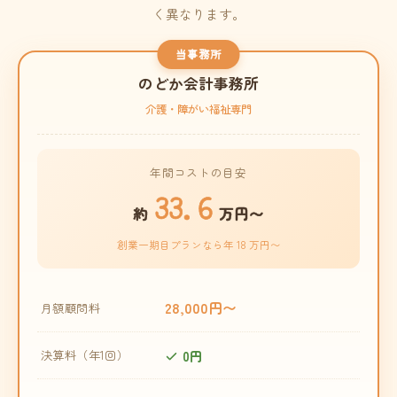
く異なります。
当事務所
のどか会計事務所
介護・障がい福祉専門
年間コストの目安
33.6
約
万円〜
創業一期目プランなら年 18 万円〜
28,000円〜
月額顧問料
0円
決算料（年1回）