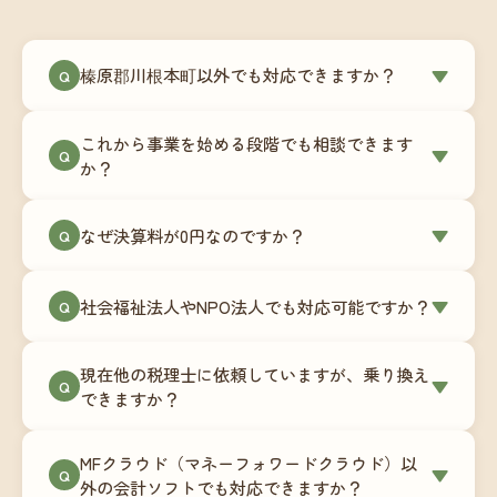
榛原郡川根本町以外でも対応できますか？
▼
Q
はい、榛原郡川根本町を含む全国対応をしていま
これから事業を始める段階でも相談できます
す。Zoomやチャットツールを使ったオンラインで
▼
Q
か？
のやり取りが中心ですので、地域を問わずサポー
ト可能です。実際に北海道から九州まで、幅広い
もちろんです。創業一期目向けの特別料金（年間
なぜ決算料が0円なのですか？
▼
地域の事業者さまにご利用いただいています。
Q
180,000円〜）をご用意しています。事業計画の段
階から税務面でのアドバイスが可能です。融資相
毎月の記帳代行を通じて、決算に必要な準備を月
談にも対応しています。
社会福祉法人やNPO法人でも対応可能ですか？
▼
Q
次で進めています。そのため、決算時に追加の作
業負担が少なく、決算料をいただかないサブスク
対応可能です。ただし、社会福祉法人・NPO法人
リプション型の料金体系を実現しています。年間
現在他の税理士に依頼していますが、乗り換え
は営利法人とは会計基準や監査要件が異なるた
▼
Q
コストが事前にわかるので、資金繰りの見通しも
できますか？
め、別途お見積りとなります。まずはお気軽にご
立てやすくなります。
相談ください。
はい、スムーズに引き継げるようサポートいたし
MFクラウド（マネーフォワードクラウド）以
ます。前任の税理士事務所との連携や、過去の帳
▼
Q
外の会計ソフトでも対応できますか？