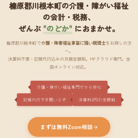
榛原郡川根本町の介護・障がい福祉
の会計・税務、
ぜんぶ
"のどか"
におまかせ。
榛原郡川根本町で
介護・障害福祉事業に強い税理士
をお探しの方
へ。
決算料不要・記帳代行込みの月額定額制。MFクラウド専門。全
国オンライン対応。
介護・障がい福祉専門だから安心
記帳代行で手間いらず
決算料0円の定額制
まずは無料Zoom相談