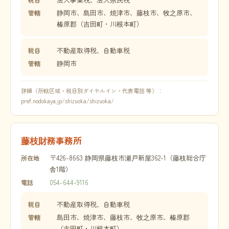
静岡市、島田市、焼津市、藤枝市、牧之原市、
管轄
榛原郡（吉田町・川根本町）
不動産取得税、自動車税
税目
静岡市
管轄
詳細（所轄区域・税目別ダイヤルイン・代表電話 等）：
pref.nodokaya.jp/shizuoka/shizuoka/
藤枝財務事務所
〒426-8663 静岡県藤枝市瀬戸新屋362-1（藤枝総合庁
所在地
舎1階）
054-644-9116
電話
不動産取得税、自動車税
税目
島田市、焼津市、藤枝市、牧之原市、榛原郡
管轄
（吉田町・川根本町）