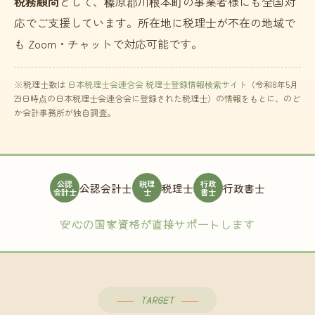
税務顧問
として、榛原郡川根本町の事業者様にも全国対
応でご支援しています。所在地に税理士が不在の地域で
も Zoom・チャットで対応可能です。
※税理士数は
日本税理士会連合会 税理士登録情報検索サイト
（令和8年5月
29日時点の日本税理士会連合会に登録された税理士）の情報をもとに、のど
か会計事務所が独自調査。
公認
税理
行政
公認会計士
税理士
行政書士
会計士
士
書士
安心の国家資格が直接サポートします
TARGET