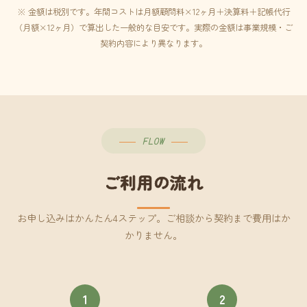
※ 金額は税別です。年間コストは月額顧問料×12ヶ月＋決算料＋記帳代行
（月額×12ヶ月）で算出した一般的な目安です。実際の金額は事業規模・ご
契約内容により異なります。
FLOW
ご利用の流れ
お申し込みはかんたん4ステップ。ご相談から契約まで費用はか
かりません。
1
2