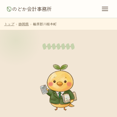
のどか会計事務所
トップ
›
静岡県
›
榛原郡川根本町