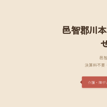
邑智郡川本
邑
決算料不要
介護・障が