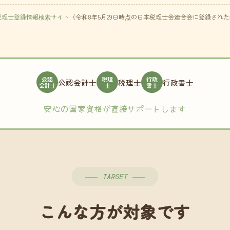
税理士登録情報検索サイト
（令和8年5月29日時点の日本税理士会連合会に登録され
公認
税理
行政
公認会計士
税理士
行政書士
会計士
士
書士
安心の国家資格が直接サポートします
TARGET
こんな方が対象です