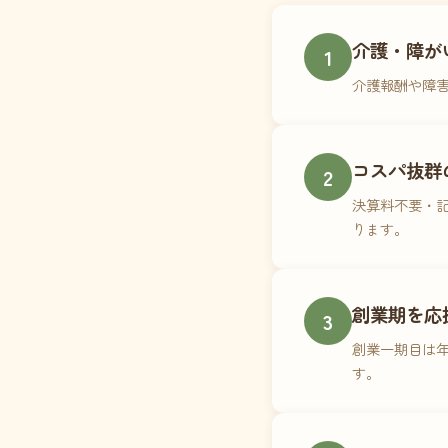
介護・障が
1
介護報酬や障
コスパ抜群
2
決算料不要・記
ります。
創業期を応
3
創業一期目は年
す。