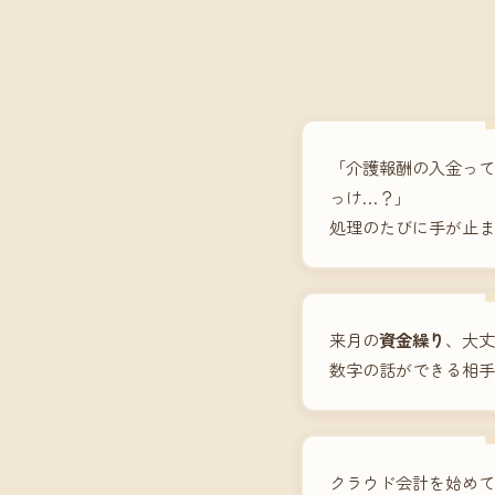
「介護報酬の入金って
っけ…？」
処理のたびに手が止ま
来月の
資金繰り
、大丈
数字の話ができる相手
クラウド会計を始めて