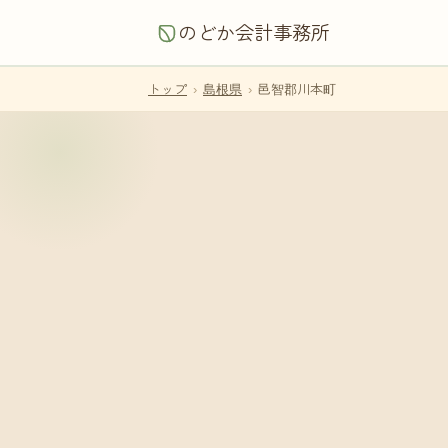
のどか会計事務所
トップ
›
島根県
›
邑智郡川本町