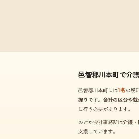
邑智郡川本町で介
1名
邑智郡川本町には
の税
握り
です。
会計の区分や就
に行う必要があります。
のどか会計事務所は
介護・
支援しています。