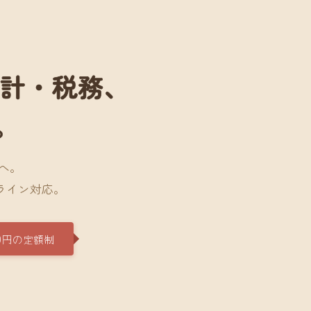
会計・税務、
。
へ。
ライン対応。
0円の定額制