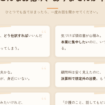
ひとつでも当てはまったら、一度お話を聞かせてください。
“
、
どう仕訳すれば
いいんだ
気づけば領収書が山積み。
本業に集中したい
のに、い
ってしまう。
る。
“
夫かな。
顧問料は安く見えたのに、
が、身近にいない。
決算料で想定外の出費
。も
“
みたいけれど、
「介護のこと、話してもピ