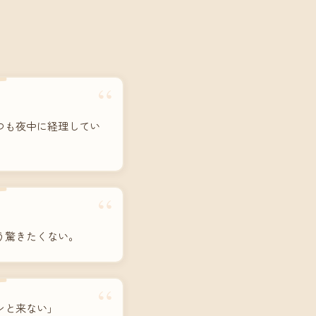
“
つも夜中に経理してい
“
う驚きたくない。
“
ンと来ない」