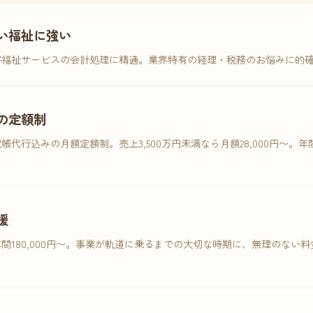
い福祉に強い
害福祉サービスの会計処理に精通。業界特有の経理・税務のお悩みに的
の定額制
帳代行込みの月額定額制。売上3,500万円未満なら月額28,000円〜。
援
間180,000円〜。事業が軌道に乗るまでの大切な時期に、無理のない