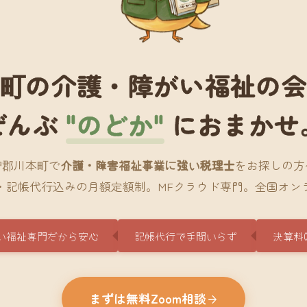
町の介護・障がい福祉の
ぜんぶ
"のどか"
におまかせ
智郡川本町で
介護・障害福祉事業に強い税理士
をお探しの方
・記帳代行込みの月額定額制。MFクラウド専門。全国オン
い福祉専門だから安心
記帳代行で手間いらず
決算料
まずは無料Zoom相談