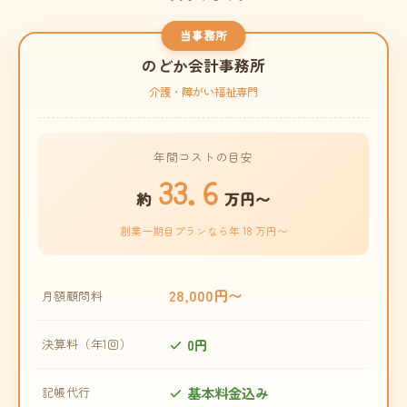
当事務所
のどか会計事務所
介護・障がい福祉専門
年間コストの目安
33.6
約
万円〜
創業一期目プランなら年 18 万円〜
28,000円〜
月額顧問料
0円
決算料（年1回）
基本料金込み
記帳代行