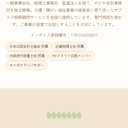
一般事業会社、税理士事務所、監査法人を経て、のどか会計事務
所を独立開業。介護・障がい福祉事業の経営者に寄り添ったサブ
スク税務顧問サービスを全国に提供しています。専門用語を使わ
ず、ご事業の言葉でお話しすることを大切にしています。
インボイス登録番号：T7810142329217
日本公認会計士協会 所属
近畿税理士会 所属
大阪府行政書士会 所属
MFクラウド公認メンバー
カイポケアンバサダー