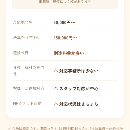
事務所・規模により幅があります
30,000円〜
月額顧問料
150,000円〜
決算料（年1回）
別途料金が多い
記帳代行
介護・福祉の専門
△ 対応事務所は少ない
性
△ スタッフ対応が中心
税理士が直接対応
△ 対応状況はまちまち
MFクラウド対応
※ 金額は税別です。年間コストは月額顧問料×12ヶ月＋決算料＋記帳代行