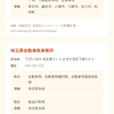
草加市、越谷市、八潮市、三郷市、吉川市、松
管轄
伏町
詳細（所轄区域・税目別ダイヤルイン・代表電話 等）：
pref.nodokaya.jp/saitama/koshigaya/
埼玉県自動車税事務所
〒330-0844 埼玉県さいたま市大宮区下町3-8-3
所在地
048-658-0223
電話
自動車税、自動車税種別割、自動車税環境性能
税目
割
埼玉県全域
管轄
軽油引取税
税目
埼玉県全域
管轄