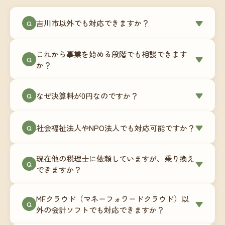
吉川市以外でも対応できますか？
▼
Q
はい、吉川市を含む全国対応をしています。Zoom
これから事業を始める段階でも相談できます
やチャットツールを使ったオンラインでのやり取
▼
Q
か？
りが中心ですので、地域を問わずサポート可能で
す。実際に北海道から九州まで、幅広い地域の事
もちろんです。創業一期目向けの特別料金（年間
なぜ決算料が0円なのですか？
▼
業者さまにご利用いただいています。
Q
180,000円〜）をご用意しています。事業計画の段
階から税務面でのアドバイスが可能です。融資相
毎月の記帳代行を通じて、決算に必要な準備を月
談にも対応しています。
社会福祉法人やNPO法人でも対応可能ですか？
▼
Q
次で進めています。そのため、決算時に追加の作
業負担が少なく、決算料をいただかないサブスク
対応可能です。ただし、社会福祉法人・NPO法人
リプション型の料金体系を実現しています。年間
現在他の税理士に依頼していますが、乗り換え
は営利法人とは会計基準や監査要件が異なるた
▼
Q
コストが事前にわかるので、資金繰りの見通しも
できますか？
め、別途お見積りとなります。まずはお気軽にご
立てやすくなります。
相談ください。
はい、スムーズに引き継げるようサポートいたし
MFクラウド（マネーフォワードクラウド）以
ます。前任の税理士事務所との連携や、過去の帳
▼
Q
外の会計ソフトでも対応できますか？
簿データの移行もお手伝いします。決算期のタイ