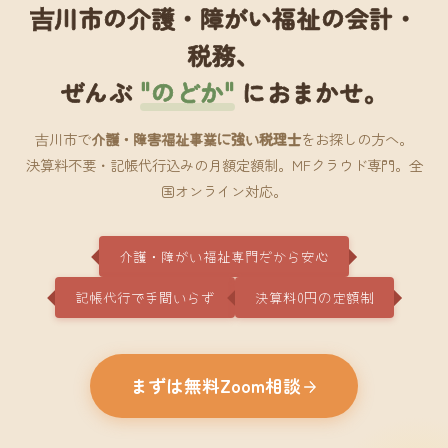
吉川市の介護・障がい福祉の会計・
税務、
ぜんぶ
"のどか"
におまかせ。
吉川市で
介護・障害福祉事業に強い税理士
をお探しの方へ。
決算料不要・記帳代行込みの月額定額制。MFクラウド専門。全
国オンライン対応。
介護・障がい福祉専門だから安心
記帳代行で手間いらず
決算料0円の定額制
まずは無料Zoom相談