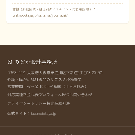
詳細（所轄区域・税目別ダイヤルイン・代表電話 等）：
pref.nodokaya.jp/saitama/jidoshazei/
のどか会計事務所
〒533-0021 大阪府大阪市東淀川区下新庄2丁目13-20-201
介護・障がい福祉専門のサブスク税務顧問
営業時間：火〜金 10:00〜16:00（土日月休み）
対応業種
料金
代表プロフィール
FAQ
お問い合わせ
プライバシーポリシー
特定商取引法
公式サイト：
tax.nodokaya.jp