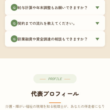
ミングでの乗り換えが最もスムーズですが、期中
当事務所はマネーフォワードクラウド専門でご提
給与計算や年末調整もお願いできますか？
▼
での変更も対応可能です。
Q
供しています。これから会計ソフトを導入される
場合はもちろん、他ソフトからの移行もお手伝い
はい、オプションで承っています。給与計算（勤
します。freee・弥生会計等をご利用中の場合は、
契約までの流れを教えてください。
▼
Q
怠集計あり／5名まで）は月額15,000円〜、年末調
乗り換えタイミングもあわせてご相談ください。
整（5名まで）は月額2,000円〜（いずれも税別）で
①無料Zoom相談のご予約 → ②オンライン面談
す。人数が増える場合は別途お見積りします。
創業融資や資金調達の相談もできますか？
▼
Q
（30〜60分）でご事業内容・ご要望のヒアリング
→ ③お見積り・ご契約 → ④MFクラウドの初期設
はい、対応可能です。監査法人出身の公認会計士
定 → ⑤月次顧問スタート、という流れです。ご相
が、事業計画書の作成や日本政策金融公庫・信用
談から契約まで費用は発生しませんので、お気軽
保証協会経由の融資申請をサポートします。介
にご連絡ください。
護・障がい福祉事業の特性を踏まえた資金計画を
ご提案します。
PROFILE
代表プロフィール
介護・障がい福祉の現場を知る税理士が、あなたの伴走者になり