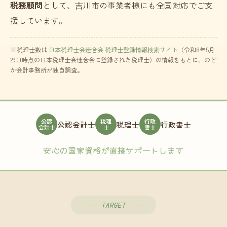
税務顧問
として、吉川市の事業者様にも全国対応でご支
援しています。
※税理士数は
日本税理士会連合会 税理士登録情報検索サイト
（令和8年5月
29日時点の日本税理士会連合会に登録された税理士）の情報をもとに、のど
か会計事務所が独自調査。
公認
税理
行政
公認会計士
税理士
行政書士
会計士
士
書士
安心の国家資格が直接サポートします
TARGET