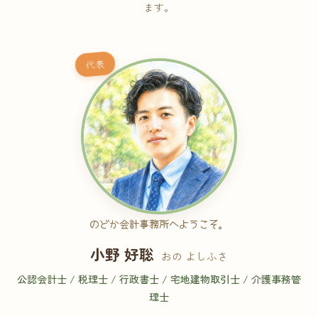
ます。
代表
のどか会計事務所へようこそ。
小野 好聡
おの よしふさ
公認会計士 / 税理士 / 行政書士 / 宅地建物取引士 / 介護事務管
理士