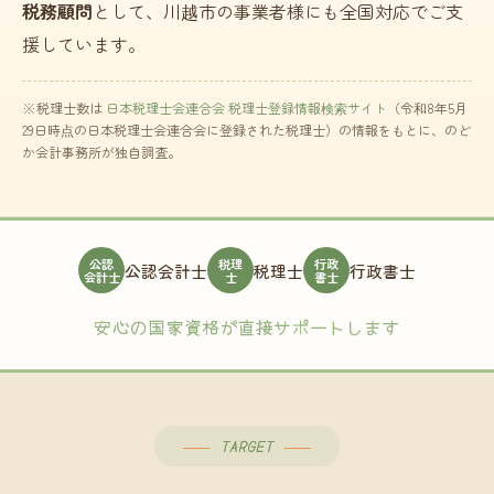
税務顧問
として、川越市の事業者様にも全国対応でご支
援しています。
※税理士数は
日本税理士会連合会 税理士登録情報検索サイト
（令和8年5月
29日時点の日本税理士会連合会に登録された税理士）の情報をもとに、のど
か会計事務所が独自調査。
公認
税理
行政
公認会計士
税理士
行政書士
会計士
士
書士
安心の国家資格が直接サポートします
TARGET