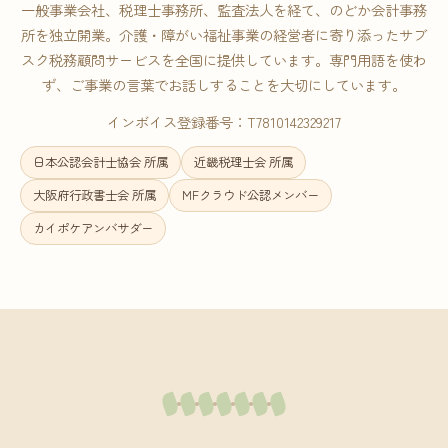
一般事業会社、税理士事務所、監査法人を経て、のどか会計事務
所を独立開業。介護・障がい福祉事業の経営者に寄り添ったサブ
スク税務顧問サービスを全国に提供しています。専門用語を使わ
ず、ご事業の言葉でお話しすることを大切にしています。
インボイス登録番号：T7810142329217
日本公認会計士協会 所属
近畿税理士会 所属
大阪府行政書士会 所属
MFクラウド公認メンバー
カイポケアンバサダー