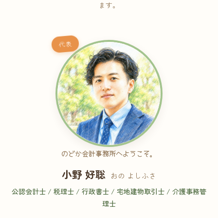
ます。
代表
のどか会計事務所へようこそ。
小野 好聡
おの よしふさ
公認会計士 / 税理士 / 行政書士 / 宅地建物取引士 / 介護事務管
理士