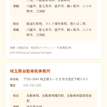
川越市、富士見市、坂戸市、鶴ヶ島市、ふじみ
管轄
野市、三芳町
軽油引取税、ゴルフ場利用税、県たばこ税
税目
川越市、富士見市、坂戸市、鶴ヶ島市、ふじみ
管轄
野市、三芳町
詳細（所轄区域・税目別ダイヤルイン・代表電話 等）：
pref.nodokaya.jp/saitama/kawagoe/
埼玉県自動車税事務所
〒330-0844 埼玉県さいたま市大宮区下町3-8-3
所在地
048-658-0223
電話
自動車税、自動車税種別割、自動車税環境性能
税目
割
埼玉県全域
管轄