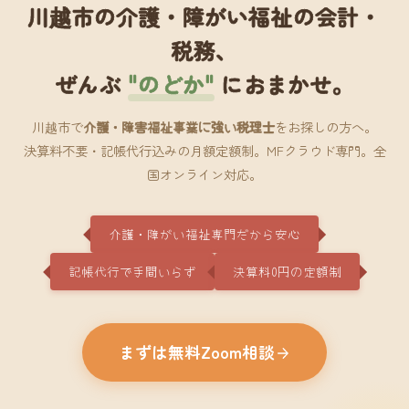
川越市の介護・障がい福祉の会計・
税務、
ぜんぶ
"のどか"
におまかせ。
川越市で
介護・障害福祉事業に強い税理士
をお探しの方へ。
決算料不要・記帳代行込みの月額定額制。MFクラウド専門。全
国オンライン対応。
介護・障がい福祉専門だから安心
記帳代行で手間いらず
決算料0円の定額制
まずは無料Zoom相談