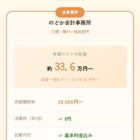
当事務所
のどか会計事務所
介護・障がい福祉専門
年間コストの目安
33.6
約
万円〜
創業一期目プランなら年 18 万円〜
28,000円〜
月額顧問料
0円
決算料（年1回）
基本料金込み
記帳代行