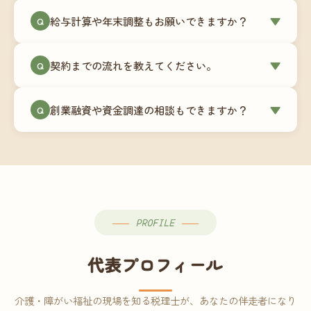
ミングでの乗り換えが最もスムーズですが、期中
当事務所はマネーフォワードクラウド専門でご提
給与計算や年末調整もお願いできますか？
▼
での変更も対応可能です。
Q
供しています。これから会計ソフトを導入される
場合はもちろん、他ソフトからの移行もお手伝い
はい、オプションで承っています。給与計算（勤
します。freee・弥生会計等をご利用中の場合は、
契約までの流れを教えてください。
▼
Q
怠集計あり／5名まで）は月額15,000円〜、年末調
乗り換えタイミングもあわせてご相談ください。
整（5名まで）は月額2,000円〜（いずれも税別）で
①無料Zoom相談のご予約 → ②オンライン面談
す。人数が増える場合は別途お見積りします。
創業融資や資金調達の相談もできますか？
▼
Q
（30〜60分）でご事業内容・ご要望のヒアリング
→ ③お見積り・ご契約 → ④MFクラウドの初期設
はい、対応可能です。監査法人出身の公認会計士
定 → ⑤月次顧問スタート、という流れです。ご相
が、事業計画書の作成や日本政策金融公庫・信用
談から契約まで費用は発生しませんので、お気軽
保証協会経由の融資申請をサポートします。介
にご連絡ください。
護・障がい福祉事業の特性を踏まえた資金計画を
ご提案します。
PROFILE
代表プロフィール
介護・障がい福祉の現場を知る税理士が、あなたの伴走者になり