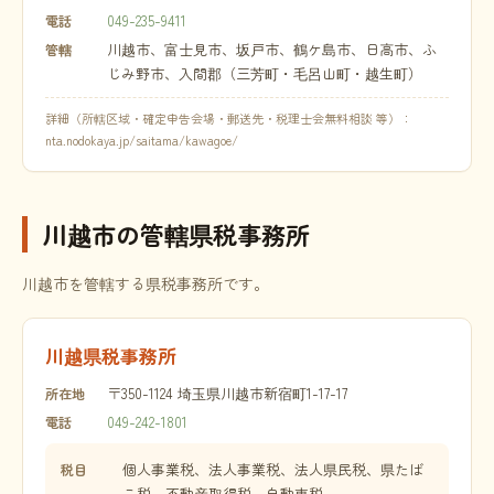
049-235-9411
電話
川越市、富士見市、坂戸市、鶴ケ島市、日高市、ふ
管轄
じみ野市、入間郡（三芳町・毛呂山町・越生町）
詳細（所轄区域・確定申告会場・郵送先・税理士会無料相談 等）：
nta.nodokaya.jp/saitama/kawagoe/
川越市の管轄県税事務所
川越市を管轄する県税事務所です。
川越県税事務所
〒350-1124 埼玉県川越市新宿町1-17-17
所在地
049-242-1801
電話
個人事業税、法人事業税、法人県民税、県たば
税目
こ税、不動産取得税、自動車税