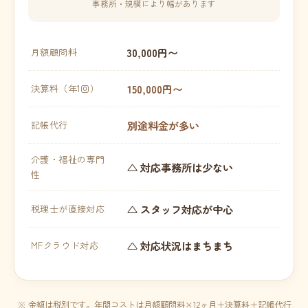
事務所・規模により幅があります
30,000円〜
月額顧問料
150,000円〜
決算料（年1回）
別途料金が多い
記帳代行
介護・福祉の専門
△ 対応事務所は少ない
性
△ スタッフ対応が中心
税理士が直接対応
△ 対応状況はまちまち
MFクラウド対応
※ 金額は税別です。年間コストは月額顧問料×12ヶ月＋決算料＋記帳代行