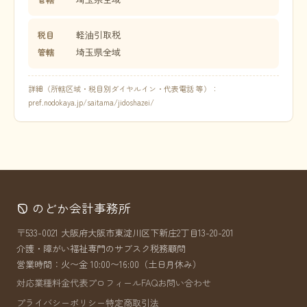
軽油引取税
税目
埼玉県全域
管轄
詳細（所轄区域・税目別ダイヤルイン・代表電話 等）：
pref.nodokaya.jp/saitama/jidoshazei/
のどか会計事務所
〒533-0021 大阪府大阪市東淀川区下新庄2丁目13-20-201
介護・障がい福祉専門のサブスク税務顧問
営業時間：火〜金 10:00〜16:00（土日月休み）
対応業種
料金
代表プロフィール
FAQ
お問い合わせ
プライバシーポリシー
特定商取引法