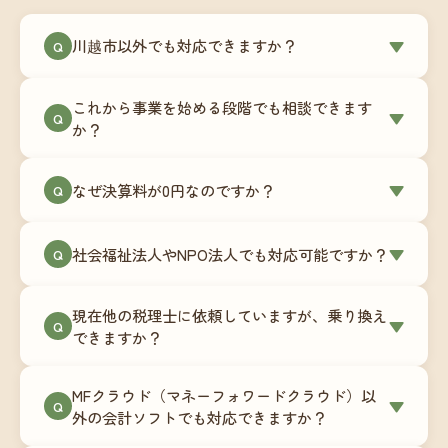
川越市以外でも対応できますか？
▼
Q
はい、川越市を含む全国対応をしています。Zoom
これから事業を始める段階でも相談できます
やチャットツールを使ったオンラインでのやり取
▼
Q
か？
りが中心ですので、地域を問わずサポート可能で
す。実際に北海道から九州まで、幅広い地域の事
もちろんです。創業一期目向けの特別料金（年間
なぜ決算料が0円なのですか？
▼
業者さまにご利用いただいています。
Q
180,000円〜）をご用意しています。事業計画の段
階から税務面でのアドバイスが可能です。融資相
毎月の記帳代行を通じて、決算に必要な準備を月
談にも対応しています。
社会福祉法人やNPO法人でも対応可能ですか？
▼
Q
次で進めています。そのため、決算時に追加の作
業負担が少なく、決算料をいただかないサブスク
対応可能です。ただし、社会福祉法人・NPO法人
リプション型の料金体系を実現しています。年間
現在他の税理士に依頼していますが、乗り換え
は営利法人とは会計基準や監査要件が異なるた
▼
Q
コストが事前にわかるので、資金繰りの見通しも
できますか？
め、別途お見積りとなります。まずはお気軽にご
立てやすくなります。
相談ください。
はい、スムーズに引き継げるようサポートいたし
MFクラウド（マネーフォワードクラウド）以
ます。前任の税理士事務所との連携や、過去の帳
▼
Q
外の会計ソフトでも対応できますか？
簿データの移行もお手伝いします。決算期のタイ