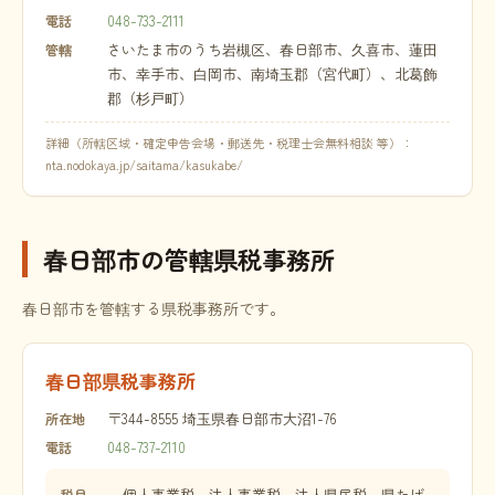
048-733-2111
電話
さいたま市のうち岩槻区、春日部市、久喜市、蓮田
管轄
市、幸手市、白岡市、南埼玉郡（宮代町）、北葛飾
郡（杉戸町）
詳細（所轄区域・確定申告会場・郵送先・税理士会無料相談 等）：
nta.nodokaya.jp/saitama/kasukabe/
春日部市の管轄県税事務所
春日部市を管轄する県税事務所です。
春日部県税事務所
〒344-8555 埼玉県春日部市大沼1-76
所在地
048-737-2110
電話
個人事業税、法人事業税、法人県民税、県たば
税目