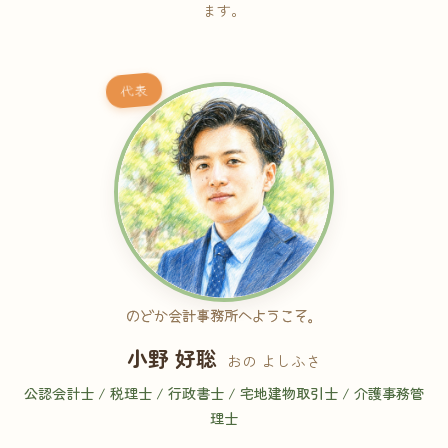
ます。
代表
のどか会計事務所へようこそ。
小野 好聡
おの よしふさ
公認会計士 / 税理士 / 行政書士 / 宅地建物取引士 / 介護事務管
理士