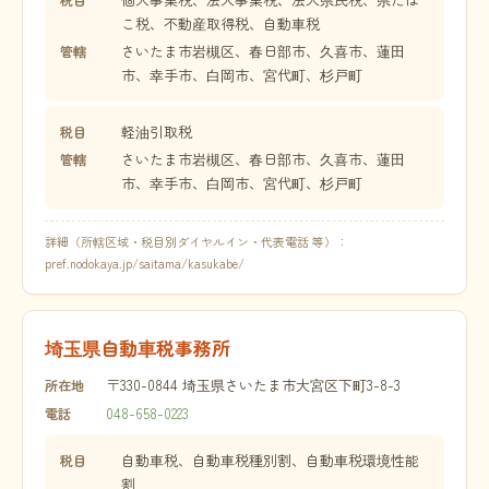
こ税、不動産取得税、自動車税
さいたま市岩槻区、春日部市、久喜市、蓮田
管轄
市、幸手市、白岡市、宮代町、杉戸町
軽油引取税
税目
さいたま市岩槻区、春日部市、久喜市、蓮田
管轄
市、幸手市、白岡市、宮代町、杉戸町
詳細（所轄区域・税目別ダイヤルイン・代表電話 等）：
pref.nodokaya.jp/saitama/kasukabe/
埼玉県自動車税事務所
〒330-0844 埼玉県さいたま市大宮区下町3-8-3
所在地
048-658-0223
電話
自動車税、自動車税種別割、自動車税環境性能
税目
割