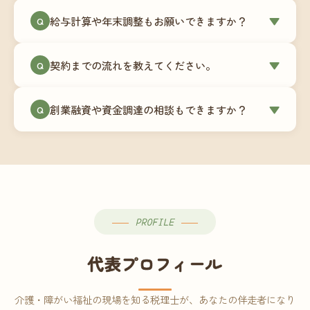
ミングでの乗り換えが最もスムーズですが、期中
当事務所はマネーフォワードクラウド専門でご提
給与計算や年末調整もお願いできますか？
▼
での変更も対応可能です。
Q
供しています。これから会計ソフトを導入される
場合はもちろん、他ソフトからの移行もお手伝い
はい、オプションで承っています。給与計算（勤
します。freee・弥生会計等をご利用中の場合は、
契約までの流れを教えてください。
▼
Q
怠集計あり／5名まで）は月額15,000円〜、年末調
乗り換えタイミングもあわせてご相談ください。
整（5名まで）は月額2,000円〜（いずれも税別）で
①無料Zoom相談のご予約 → ②オンライン面談
す。人数が増える場合は別途お見積りします。
創業融資や資金調達の相談もできますか？
▼
Q
（30〜60分）でご事業内容・ご要望のヒアリング
→ ③お見積り・ご契約 → ④MFクラウドの初期設
はい、対応可能です。監査法人出身の公認会計士
定 → ⑤月次顧問スタート、という流れです。ご相
が、事業計画書の作成や日本政策金融公庫・信用
談から契約まで費用は発生しませんので、お気軽
保証協会経由の融資申請をサポートします。介
にご連絡ください。
護・障がい福祉事業の特性を踏まえた資金計画を
ご提案します。
PROFILE
代表プロフィール
介護・障がい福祉の現場を知る税理士が、あなたの伴走者になり