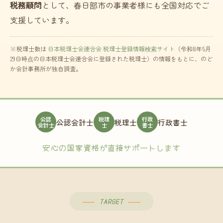
税務顧問
として、春日部市の事業者様にも全国対応でご
支援しています。
※税理士数は
日本税理士会連合会 税理士登録情報検索サイト
（令和8年5月
29日時点の日本税理士会連合会に登録された税理士）の情報をもとに、のど
か会計事務所が独自調査。
公認
税理
行政
公認会計士
税理士
行政書士
会計士
士
書士
安心の国家資格が直接サポートします
TARGET