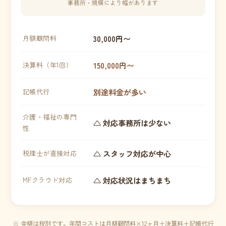
事務所・規模により幅があります
30,000円〜
月額顧問料
150,000円〜
決算料（年1回）
別途料金が多い
記帳代行
介護・福祉の専門
△ 対応事務所は少ない
性
△ スタッフ対応が中心
税理士が直接対応
△ 対応状況はまちまち
MFクラウド対応
※ 金額は税別です。年間コストは月額顧問料×12ヶ月＋決算料＋記帳代行