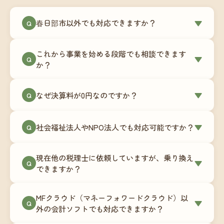
春日部市以外でも対応できますか？
▼
Q
はい、春日部市を含む全国対応をしています。
これから事業を始める段階でも相談できます
Zoomやチャットツールを使ったオンラインでのや
▼
Q
か？
り取りが中心ですので、地域を問わずサポート可
能です。実際に北海道から九州まで、幅広い地域
もちろんです。創業一期目向けの特別料金（年間
なぜ決算料が0円なのですか？
▼
の事業者さまにご利用いただいています。
Q
180,000円〜）をご用意しています。事業計画の段
階から税務面でのアドバイスが可能です。融資相
毎月の記帳代行を通じて、決算に必要な準備を月
談にも対応しています。
社会福祉法人やNPO法人でも対応可能ですか？
▼
Q
次で進めています。そのため、決算時に追加の作
業負担が少なく、決算料をいただかないサブスク
対応可能です。ただし、社会福祉法人・NPO法人
リプション型の料金体系を実現しています。年間
現在他の税理士に依頼していますが、乗り換え
は営利法人とは会計基準や監査要件が異なるた
▼
Q
コストが事前にわかるので、資金繰りの見通しも
できますか？
め、別途お見積りとなります。まずはお気軽にご
立てやすくなります。
相談ください。
はい、スムーズに引き継げるようサポートいたし
MFクラウド（マネーフォワードクラウド）以
ます。前任の税理士事務所との連携や、過去の帳
▼
Q
外の会計ソフトでも対応できますか？
簿データの移行もお手伝いします。決算期のタイ