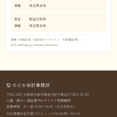
埼玉県全域
管轄
軽油引取税
税目
埼玉県全域
管轄
詳細（所轄区域・税目別ダイヤルイン・代表電話 等）：
pref.nodokaya.jp/saitama/jidoshazei/
のどか会計事務所
〒533-0021 大阪府大阪市東淀川区下新庄2丁目13-20-201
介護・障がい福祉専門のサブスク税務顧問
営業時間：火〜金 10:00〜16:00（土日月休み）
対応業種
料金
代表プロフィール
FAQ
お問い合わせ