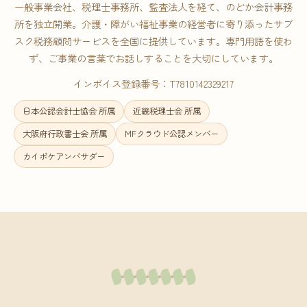
一般事業会社、税理士事務所、監査法人を経て、のどか会計事務
所を独立開業。介護・障がい福祉事業の経営者に寄り添ったサブ
スク税務顧問サービスを全国に提供しています。専門用語を使わ
ず、ご事業の言葉でお話しすることを大切にしています。
インボイス登録番号：T7810142329217
日本公認会計士協会 所属
近畿税理士会 所属
大阪府行政書士会 所属
MFクラウド公認メンバー
カイポケアンバサダー