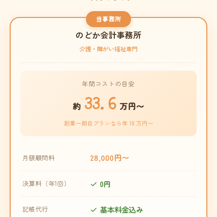
当事務所
のどか会計事務所
介護・障がい福祉専門
年間コストの目安
33.6
約
万円〜
創業一期目プランなら年 18 万円〜
28,000円〜
月額顧問料
0円
決算料（年1回）
基本料金込み
記帳代行