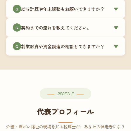
ミングでの乗り換えが最もスムーズですが、期中
当事務所はマネーフォワードクラウド専門でご提
給与計算や年末調整もお願いできますか？
▼
での変更も対応可能です。
Q
供しています。これから会計ソフトを導入される
場合はもちろん、他ソフトからの移行もお手伝い
はい、オプションで承っています。給与計算（勤
します。freee・弥生会計等をご利用中の場合は、
契約までの流れを教えてください。
▼
Q
怠集計あり／5名まで）は月額15,000円〜、年末調
乗り換えタイミングもあわせてご相談ください。
整（5名まで）は月額2,000円〜（いずれも税別）で
①無料Zoom相談のご予約 → ②オンライン面談
す。人数が増える場合は別途お見積りします。
創業融資や資金調達の相談もできますか？
▼
Q
（30〜60分）でご事業内容・ご要望のヒアリング
→ ③お見積り・ご契約 → ④MFクラウドの初期設
はい、対応可能です。監査法人出身の公認会計士
定 → ⑤月次顧問スタート、という流れです。ご相
が、事業計画書の作成や日本政策金融公庫・信用
談から契約まで費用は発生しませんので、お気軽
保証協会経由の融資申請をサポートします。介
にご連絡ください。
護・障がい福祉事業の特性を踏まえた資金計画を
ご提案します。
PROFILE
代表プロフィール
介護・障がい福祉の現場を知る税理士が、あなたの伴走者になり