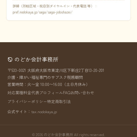
詳細（所轄区域・税目別ダイヤルイン・代表電話 等）：
pref.nodokaya.jp/saga/saga-jidoshazei/
のどか会計事務所
〒533-0021 大阪府大阪市東淀川区下新庄2丁目13-20-201
介護・障がい福祉専門のサブスク税務顧問
営業時間：火〜金 10:00〜16:00（土日月休み）
対応業種
料金
代表プロフィール
FAQ
お問い合わせ
プライバシーポリシー
特定商取引法
公式サイト：
tax.nodokaya.jp
© 2026 のどか会計事務所 All rights reserved.