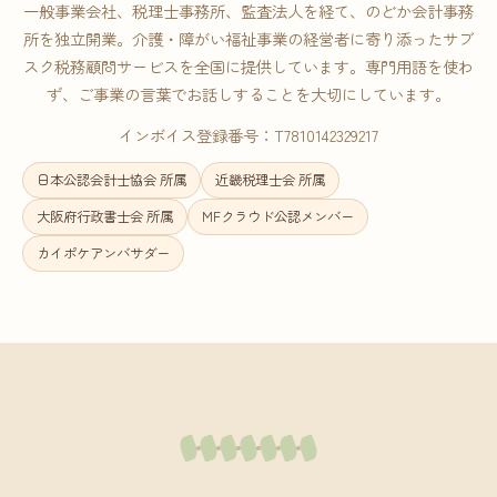
一般事業会社、税理士事務所、監査法人を経て、のどか会計事務
所を独立開業。介護・障がい福祉事業の経営者に寄り添ったサブ
スク税務顧問サービスを全国に提供しています。専門用語を使わ
ず、ご事業の言葉でお話しすることを大切にしています。
インボイス登録番号：T7810142329217
日本公認会計士協会 所属
近畿税理士会 所属
大阪府行政書士会 所属
MFクラウド公認メンバー
カイポケアンバサダー