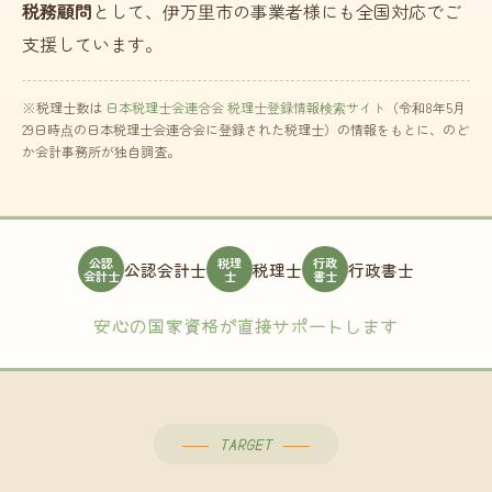
税務顧問
として、伊万里市の事業者様にも全国対応でご
支援しています。
※税理士数は
日本税理士会連合会 税理士登録情報検索サイト
（令和8年5月
29日時点の日本税理士会連合会に登録された税理士）の情報をもとに、のど
か会計事務所が独自調査。
公認
税理
行政
公認会計士
税理士
行政書士
会計士
士
書士
安心の国家資格が直接サポートします
TARGET