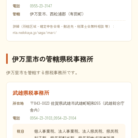
0955-23-3147
電話
伊万里市、西松浦郡（有田町）
管轄
詳細（所轄区域・確定申告会場・郵送先・税理士会無料相談 等）：
nta.nodokaya.jp/saga/imari/
伊万里市の管轄県税事務所
伊万里市を管轄する県税事務所です。
武雄県税事務所
〒843-0023 佐賀県武雄市武雄町昭和265（武雄総合庁
所在地
舎内）
0954-23-3103,0954-23-3104
電話
個人事業税、法人事業税、法人県民税、県民税
税目
利子割、県民税配当割、県民税株式譲渡所得