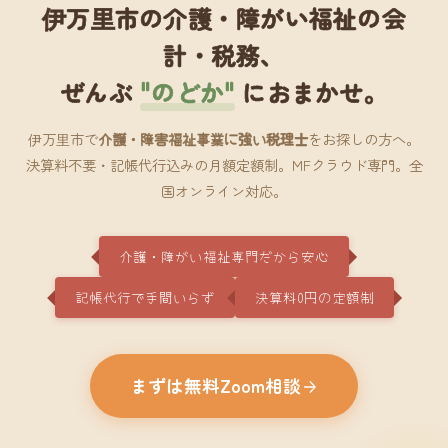
伊万里市の介護・障がい福祉の会
計・税務、
ぜんぶ
"のどか"
におまかせ。
伊万里市で
介護・障害福祉事業に強い税理士
をお探しの方へ。
決算料不要・記帳代行込みの月額定額制。MFクラウド専門。全
国オンライン対応。
介護・障がい福祉専門だから安心
記帳代行で手間いらず
決算料0円の定額制
まずは無料Zoom相談