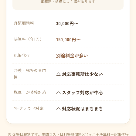
事務所・規模により幅があります
30,000円〜
月額顧問料
150,000円〜
決算料（年1回）
別途料金が多い
記帳代行
介護・福祉の専門
△ 対応事務所は少ない
性
△ スタッフ対応が中心
税理士が直接対応
△ 対応状況はまちまち
MFクラウド対応
※ 金額は税別です。年間コストは月額顧問料×12ヶ月＋決算料＋記帳代行