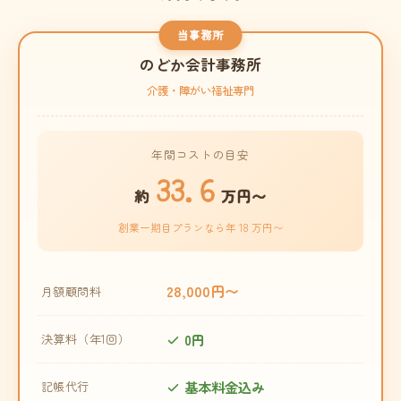
当事務所
のどか会計事務所
介護・障がい福祉専門
年間コストの目安
33.6
約
万円〜
創業一期目プランなら年 18 万円〜
28,000円〜
月額顧問料
0円
決算料（年1回）
基本料金込み
記帳代行