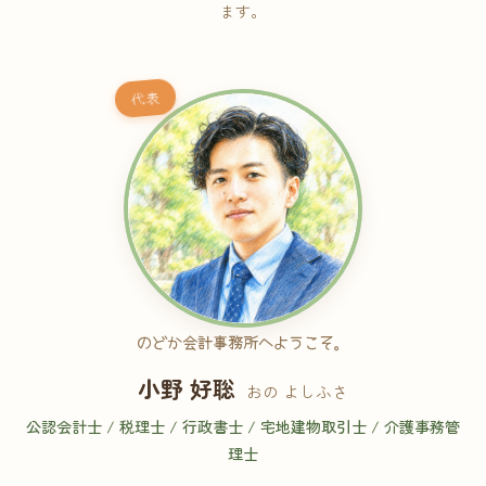
ます。
代表
のどか会計事務所へようこそ。
小野 好聡
おの よしふさ
公認会計士 / 税理士 / 行政書士 / 宅地建物取引士 / 介護事務管
理士