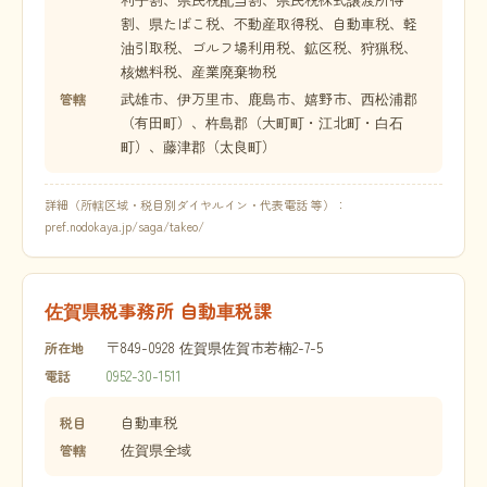
割、県たばこ税、不動産取得税、自動車税、軽
油引取税、ゴルフ場利用税、鉱区税、狩猟税、
核燃料税、産業廃棄物税
武雄市、伊万里市、鹿島市、嬉野市、西松浦郡
管轄
（有田町）、杵島郡（大町町・江北町・白石
町）、藤津郡（太良町）
詳細（所轄区域・税目別ダイヤルイン・代表電話 等）：
pref.nodokaya.jp/saga/takeo/
佐賀県税事務所 自動車税課
〒849-0928 佐賀県佐賀市若楠2-7-5
所在地
0952-30-1511
電話
自動車税
税目
佐賀県全域
管轄