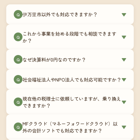
伊万里市以外でも対応できますか？
▼
Q
はい、伊万里市を含む全国対応をしています。
これから事業を始める段階でも相談できます
Zoomやチャットツールを使ったオンラインでのや
▼
Q
か？
り取りが中心ですので、地域を問わずサポート可
能です。実際に北海道から九州まで、幅広い地域
もちろんです。創業一期目向けの特別料金（年間
なぜ決算料が0円なのですか？
▼
の事業者さまにご利用いただいています。
Q
180,000円〜）をご用意しています。事業計画の段
階から税務面でのアドバイスが可能です。融資相
毎月の記帳代行を通じて、決算に必要な準備を月
談にも対応しています。
社会福祉法人やNPO法人でも対応可能ですか？
▼
Q
次で進めています。そのため、決算時に追加の作
業負担が少なく、決算料をいただかないサブスク
対応可能です。ただし、社会福祉法人・NPO法人
リプション型の料金体系を実現しています。年間
現在他の税理士に依頼していますが、乗り換え
は営利法人とは会計基準や監査要件が異なるた
▼
Q
コストが事前にわかるので、資金繰りの見通しも
できますか？
め、別途お見積りとなります。まずはお気軽にご
立てやすくなります。
相談ください。
はい、スムーズに引き継げるようサポートいたし
MFクラウド（マネーフォワードクラウド）以
ます。前任の税理士事務所との連携や、過去の帳
▼
Q
外の会計ソフトでも対応できますか？
簿データの移行もお手伝いします。決算期のタイ