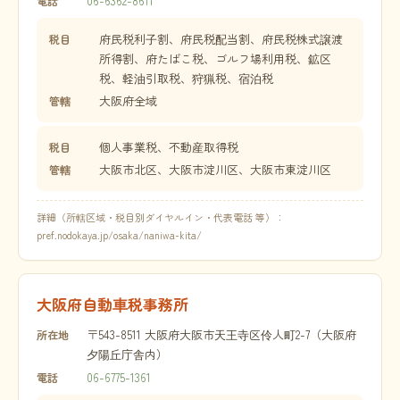
06-6362-8611
電話
府民税利子割、府民税配当割、府民税株式譲渡
税目
所得割、府たばこ税、ゴルフ場利用税、鉱区
税、軽油引取税、狩猟税、宿泊税
大阪府全域
管轄
個人事業税、不動産取得税
税目
大阪市北区、大阪市淀川区、大阪市東淀川区
管轄
詳細（所轄区域・税目別ダイヤルイン・代表電話 等）：
pref.nodokaya.jp/osaka/naniwa-kita/
大阪府自動車税事務所
〒543-8511 大阪府大阪市天王寺区伶人町2-7（大阪府
所在地
夕陽丘庁舎内）
06-6775-1361
電話