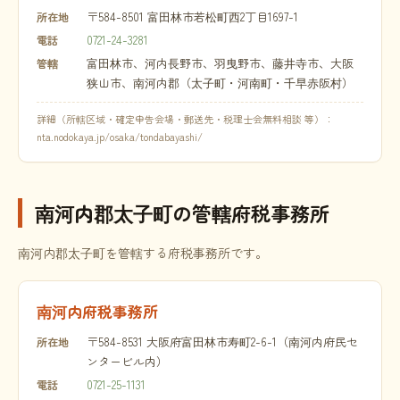
〒584-8501 富田林市若松町西2丁目1697-1
所在地
0721-24-3281
電話
富田林市、河内長野市、羽曳野市、藤井寺市、大阪
管轄
狭山市、南河内郡（太子町・河南町・千早赤阪村）
詳細（所轄区域・確定申告会場・郵送先・税理士会無料相談 等）：
nta.nodokaya.jp/osaka/tondabayashi/
南河内郡太子町の管轄府税事務所
南河内郡太子町を管轄する府税事務所です。
南河内府税事務所
〒584-8531 大阪府富田林市寿町2-6-1（南河内府民セ
所在地
ンタービル内）
0721-25-1131
電話