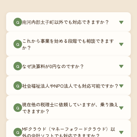
南河内郡太子町以外でも対応できますか？
▼
Q
はい、南河内郡太子町を含む全国対応をしていま
これから事業を始める段階でも相談できます
す。Zoomやチャットツールを使ったオンラインで
▼
Q
か？
のやり取りが中心ですので、地域を問わずサポー
ト可能です。実際に北海道から九州まで、幅広い
もちろんです。創業一期目向けの特別料金（年間
なぜ決算料が0円なのですか？
▼
地域の事業者さまにご利用いただいています。
Q
180,000円〜）をご用意しています。事業計画の段
階から税務面でのアドバイスが可能です。融資相
毎月の記帳代行を通じて、決算に必要な準備を月
談にも対応しています。
社会福祉法人やNPO法人でも対応可能ですか？
▼
Q
次で進めています。そのため、決算時に追加の作
業負担が少なく、決算料をいただかないサブスク
対応可能です。ただし、社会福祉法人・NPO法人
リプション型の料金体系を実現しています。年間
現在他の税理士に依頼していますが、乗り換え
は営利法人とは会計基準や監査要件が異なるた
▼
Q
コストが事前にわかるので、資金繰りの見通しも
できますか？
め、別途お見積りとなります。まずはお気軽にご
立てやすくなります。
相談ください。
はい、スムーズに引き継げるようサポートいたし
MFクラウド（マネーフォワードクラウド）以
ます。前任の税理士事務所との連携や、過去の帳
▼
Q
外の会計ソフトでも対応できますか？