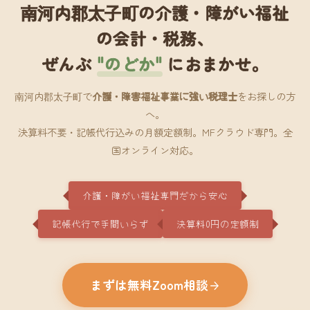
南河内郡太子町の介護・障がい福祉
の会計・税務、
ぜんぶ
"のどか"
におまかせ。
南河内郡太子町で
介護・障害福祉事業に強い税理士
をお探しの方
へ。
決算料不要・記帳代行込みの月額定額制。MFクラウド専門。全
国オンライン対応。
介護・障がい福祉専門だから安心
記帳代行で手間いらず
決算料0円の定額制
まずは無料Zoom相談