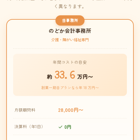
く異なります。
当事務所
のどか会計事務所
介護・障がい福祉専門
年間コストの目安
33.6
約
万円〜
創業一期目プランなら年 18 万円〜
28,000円〜
月額顧問料
0円
決算料（年1回）