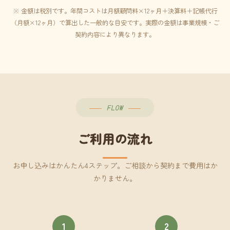
※ 金額は税別です。年間コストは月額顧問料×12ヶ月＋決算料＋記帳代行
（月額×12ヶ月）で算出した一般的な目安です。実際の金額は事業規模・ご
契約内容により異なります。
FLOW
ご利用の流れ
お申し込みはかんたん4ステップ。ご相談から契約まで費用はか
かりません。
1
2