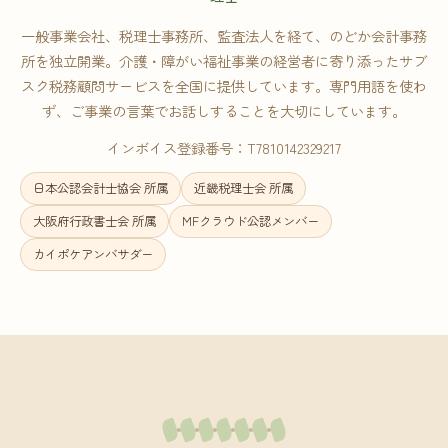
一般事業会社、税理士事務所、監査法人を経て、のどか会計事務
所を独立開業。介護・障がい福祉事業の経営者に寄り添ったサブ
スク税務顧問サービスを全国に提供しています。専門用語を使わ
ず、ご事業の言葉でお話しすることを大切にしています。
インボイス登録番号：T7810142329217
日本公認会計士協会 所属
近畿税理士会 所属
大阪府行政書士会 所属
MFクラウド公認メンバー
カイポケアンバサダー