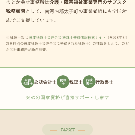
のどか会計事務所は
介護・障害福祉事業専門のサブスク
税務顧問
として、南河内郡太子町の事業者様にも全国対
応でご支援しています。
※税理士数は
日本税理士会連合会 税理士登録情報検索サイト
（令和8年5月
29日時点の日本税理士会連合会に登録された税理士）の情報をもとに、のど
か会計事務所が独自調査。
公認
税理
行政
公認会計士
税理士
行政書士
会計士
士
書士
安心の国家資格が直接サポートします
TARGET