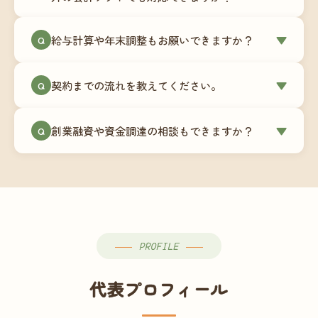
簿データの移行もお手伝いします。決算期のタイ
ミングでの乗り換えが最もスムーズですが、期中
当事務所はマネーフォワードクラウド専門でご提
給与計算や年末調整もお願いできますか？
▼
での変更も対応可能です。
Q
供しています。これから会計ソフトを導入される
場合はもちろん、他ソフトからの移行もお手伝い
はい、オプションで承っています。給与計算（勤
します。freee・弥生会計等をご利用中の場合は、
契約までの流れを教えてください。
▼
Q
怠集計あり／5名まで）は月額15,000円〜、年末調
乗り換えタイミングもあわせてご相談ください。
整（5名まで）は月額2,000円〜（いずれも税別）で
①無料Zoom相談のご予約 → ②オンライン面談
す。人数が増える場合は別途お見積りします。
創業融資や資金調達の相談もできますか？
▼
Q
（30〜60分）でご事業内容・ご要望のヒアリング
→ ③お見積り・ご契約 → ④MFクラウドの初期設
はい、対応可能です。監査法人出身の公認会計士
定 → ⑤月次顧問スタート、という流れです。ご相
が、事業計画書の作成や日本政策金融公庫・信用
談から契約まで費用は発生しませんので、お気軽
保証協会経由の融資申請をサポートします。介
にご連絡ください。
護・障がい福祉事業の特性を踏まえた資金計画を
ご提案します。
PROFILE
代表プロフィール