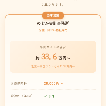
く異なります。
当事務所
のどか会計事務所
介護・障がい福祉専門
年間コストの目安
33.6
約
万円〜
創業一期目プランなら年 18 万円〜
28,000円〜
月額顧問料
0円
決算料（年1回）