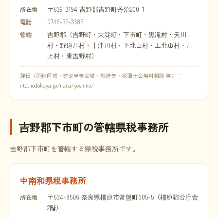
〒639-3194 吉野郡吉野町丹治200-1
所在地
0746-32-3385
電話
吉野郡（吉野町・大淀町・下市町・黒滝村・天川
管轄
村・野迫川村・十津川村・下北山村・上北山村・川
上村・東吉野村）
詳細（所轄区域・確定申告会場・郵送先・税理士会無料相談 等）：
nta.nodokaya.jp/nara/yoshino/
吉野郡下市町の管轄県税事務所
吉野郡下市町を管轄する県税事務所です。
中南和県税事務所
〒634-8506 奈良県橿原市常盤町605-5（橿原総合庁舎
所在地
2階）