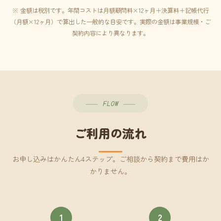
※ 金額は税別です。年間コストは月額顧問料×12ヶ月＋決算料＋記帳代行
（月額×12ヶ月）で算出した一般的な目安です。実際の金額は事業規模・ご
契約内容により異なります。
FLOW
ご利用の流れ
お申し込みはかんたん4ステップ。ご相談から契約まで費用はか
かりません。
1
2