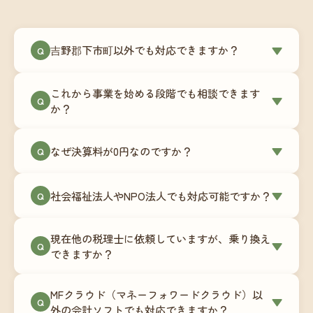
吉野郡下市町以外でも対応できますか？
▼
Q
はい、吉野郡下市町を含む全国対応をしていま
これから事業を始める段階でも相談できます
す。Zoomやチャットツールを使ったオンラインで
▼
Q
か？
のやり取りが中心ですので、地域を問わずサポー
ト可能です。実際に北海道から九州まで、幅広い
もちろんです。創業一期目向けの特別料金（年間
なぜ決算料が0円なのですか？
▼
地域の事業者さまにご利用いただいています。
Q
180,000円〜）をご用意しています。事業計画の段
階から税務面でのアドバイスが可能です。融資相
毎月の記帳代行を通じて、決算に必要な準備を月
談にも対応しています。
社会福祉法人やNPO法人でも対応可能ですか？
▼
Q
次で進めています。そのため、決算時に追加の作
業負担が少なく、決算料をいただかないサブスク
対応可能です。ただし、社会福祉法人・NPO法人
リプション型の料金体系を実現しています。年間
現在他の税理士に依頼していますが、乗り換え
は営利法人とは会計基準や監査要件が異なるた
▼
Q
コストが事前にわかるので、資金繰りの見通しも
できますか？
め、別途お見積りとなります。まずはお気軽にご
立てやすくなります。
相談ください。
はい、スムーズに引き継げるようサポートいたし
MFクラウド（マネーフォワードクラウド）以
ます。前任の税理士事務所との連携や、過去の帳
▼
Q
外の会計ソフトでも対応できますか？