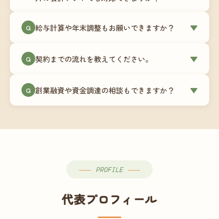
簿データの移行もお手伝いします。決算期のタイ
ミングでの乗り換えが最もスムーズですが、期中
当事務所はマネーフォワードクラウド専門でご提
給与計算や年末調整もお願いできますか？
▼
での変更も対応可能です。
Q
供しています。これから会計ソフトを導入される
場合はもちろん、他ソフトからの移行もお手伝い
はい、オプションで承っています。給与計算（勤
します。freee・弥生会計等をご利用中の場合は、
契約までの流れを教えてください。
▼
Q
怠集計あり／5名まで）は月額15,000円〜、年末調
乗り換えタイミングもあわせてご相談ください。
整（5名まで）は月額2,000円〜（いずれも税別）で
①無料Zoom相談のご予約 → ②オンライン面談
す。人数が増える場合は別途お見積りします。
創業融資や資金調達の相談もできますか？
▼
Q
（30〜60分）でご事業内容・ご要望のヒアリング
→ ③お見積り・ご契約 → ④MFクラウドの初期設
はい、対応可能です。監査法人出身の公認会計士
定 → ⑤月次顧問スタート、という流れです。ご相
が、事業計画書の作成や日本政策金融公庫・信用
談から契約まで費用は発生しませんので、お気軽
保証協会経由の融資申請をサポートします。介
にご連絡ください。
護・障がい福祉事業の特性を踏まえた資金計画を
ご提案します。
PROFILE
代表プロフィール