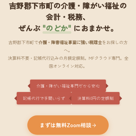
吉野郡下市町の介護・障がい福祉の
会計・税務、
ぜんぶ
"のどか"
におまかせ。
吉野郡下市町で
介護・障害福祉事業に強い税理士
をお探しの方
へ。
決算料不要・記帳代行込みの月額定額制。MFクラウド専門。全
国オンライン対応。
介護・障がい福祉専門だから安心
記帳代行で手間いらず
決算料0円の定額制
まずは無料Zoom相談