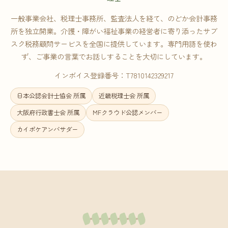
一般事業会社、税理士事務所、監査法人を経て、のどか会計事務
所を独立開業。介護・障がい福祉事業の経営者に寄り添ったサブ
スク税務顧問サービスを全国に提供しています。専門用語を使わ
ず、ご事業の言葉でお話しすることを大切にしています。
インボイス登録番号：T7810142329217
日本公認会計士協会 所属
近畿税理士会 所属
大阪府行政書士会 所属
MFクラウド公認メンバー
カイポケアンバサダー