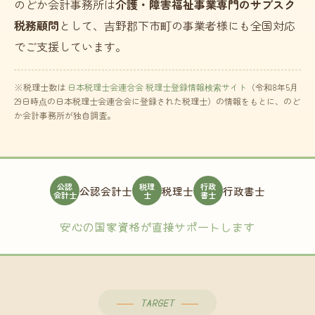
のどか会計事務所は
介護・障害福祉事業専門のサブスク
税務顧問
として、吉野郡下市町の事業者様にも全国対応
でご支援しています。
※税理士数は
日本税理士会連合会 税理士登録情報検索サイト
（令和8年5月
29日時点の日本税理士会連合会に登録された税理士）の情報をもとに、のど
か会計事務所が独自調査。
公認
税理
行政
公認会計士
税理士
行政書士
会計士
士
書士
安心の国家資格が直接サポートします
TARGET