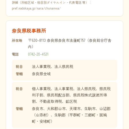
詳細（所轄区域・税目別ダイヤルイン・代表電話 等）：
pref.nodokaya.jp/nara/chunanwa/
奈良県税事務所
〒630-8113 奈良県奈良市法蓮町757（奈良総合庁舎
所在地
内）
0742-20-4531
電話
法人事業税、法人県民税
税目
奈良県全域
管轄
個人事業税、法人事業税、法人県民税、県民税
税目
利子割、県民税配当割、県民税株式譲渡所得
割、不動産取得税、鉱区税
奈良市、大和郡山市、天理市、生駒市、山辺郡
管轄
（山添村）、生駒郡（平群町・三郷町・斑鳩
町・安堵町）