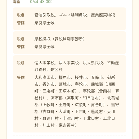
0744-48-3000
電話
軽油引取税、ゴルフ場利用税、産業廃棄物税
税目
奈良県全域
管轄
県税徴収（課税は別事務所）
税目
奈良県全域
管轄
個人事業税、法人事業税、法人県民税、不動産
税目
取得税、鉱区税
大和高田市、橿原市、桜井市、五條市、御所
管轄
市、香芝市、葛城市、宇陀市、磯城郡（川西
町・三宅町・田原本町）、宇陀郡（曽爾村・御
杖村）、高市郡（高取町・明日香村）、北葛城
郡（上牧町・王寺町・広陵町・河合町）、吉野
郡（吉野町・大淀町・下市町・黒滝村・天川
村・野迫川村・十津川村・下北山村・上北山
村・川上村・東吉野村）