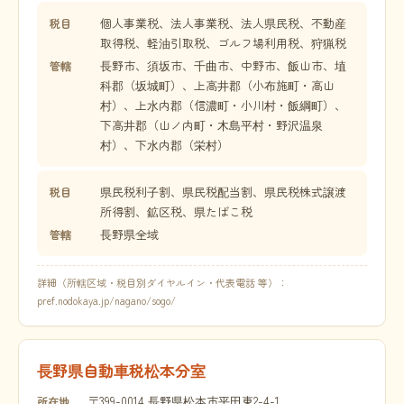
個人事業税、法人事業税、法人県民税、不動産
税目
取得税、軽油引取税、ゴルフ場利用税、狩猟税
長野市、須坂市、千曲市、中野市、飯山市、埴
管轄
科郡（坂城町）、上高井郡（小布施町・高山
村）、上水内郡（信濃町・小川村・飯綱町）、
下高井郡（山ノ内町・木島平村・野沢温泉
村）、下水内郡（栄村）
県民税利子割、県民税配当割、県民税株式譲渡
税目
所得割、鉱区税、県たばこ税
長野県全域
管轄
詳細（所轄区域・税目別ダイヤルイン・代表電話 等）：
pref.nodokaya.jp/nagano/sogo/
長野県自動車税松本分室
〒399-0014 長野県松本市平田東2-4-1
所在地