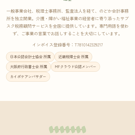
一般事業会社、税理士事務所、監査法人を経て、のどか会計事務
所を独立開業。介護・障がい福祉事業の経営者に寄り添ったサブ
スク税務顧問サービスを全国に提供しています。専門用語を使わ
ず、ご事業の言葉でお話しすることを大切にしています。
インボイス登録番号：T7810142329217
日本公認会計士協会 所属
近畿税理士会 所属
大阪府行政書士会 所属
MFクラウド公認メンバー
カイポケアンバサダー