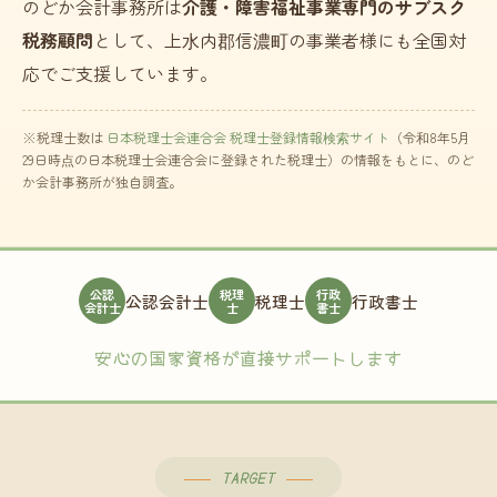
のどか会計事務所は
介護・障害福祉事業専門のサブスク
税務顧問
として、上水内郡信濃町の事業者様にも全国対
応でご支援しています。
※税理士数は
日本税理士会連合会 税理士登録情報検索サイト
（令和8年5月
29日時点の日本税理士会連合会に登録された税理士）の情報をもとに、のど
か会計事務所が独自調査。
公認
税理
行政
公認会計士
税理士
行政書士
会計士
士
書士
安心の国家資格が直接サポートします
TARGET