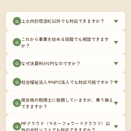
上水内郡信濃町以外でも対応できますか？
▼
Q
はい、上水内郡信濃町を含む全国対応をしていま
これから事業を始める段階でも相談できます
す。Zoomやチャットツールを使ったオンラインで
▼
Q
か？
のやり取りが中心ですので、地域を問わずサポー
ト可能です。実際に北海道から九州まで、幅広い
もちろんです。創業一期目向けの特別料金（年間
なぜ決算料が0円なのですか？
▼
地域の事業者さまにご利用いただいています。
Q
180,000円〜）をご用意しています。事業計画の段
階から税務面でのアドバイスが可能です。融資相
毎月の記帳代行を通じて、決算に必要な準備を月
談にも対応しています。
社会福祉法人やNPO法人でも対応可能ですか？
▼
Q
次で進めています。そのため、決算時に追加の作
業負担が少なく、決算料をいただかないサブスク
対応可能です。ただし、社会福祉法人・NPO法人
リプション型の料金体系を実現しています。年間
現在他の税理士に依頼していますが、乗り換え
は営利法人とは会計基準や監査要件が異なるた
▼
Q
コストが事前にわかるので、資金繰りの見通しも
できますか？
め、別途お見積りとなります。まずはお気軽にご
立てやすくなります。
相談ください。
はい、スムーズに引き継げるようサポートいたし
MFクラウド（マネーフォワードクラウド）以
ます。前任の税理士事務所との連携や、過去の帳
▼
Q
外の会計ソフトでも対応できますか？