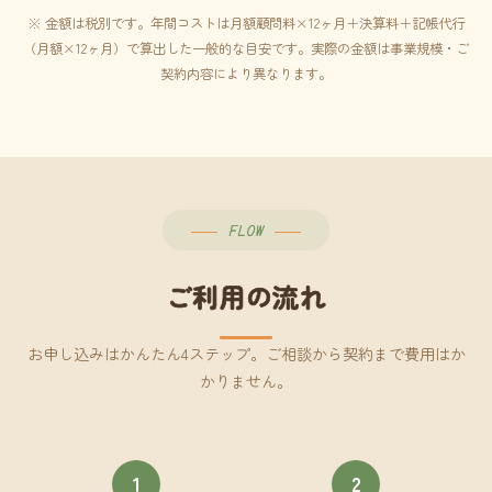
※ 金額は税別です。年間コストは月額顧問料×12ヶ月＋決算料＋記帳代行
（月額×12ヶ月）で算出した一般的な目安です。実際の金額は事業規模・ご
契約内容により異なります。
FLOW
ご利用の流れ
お申し込みはかんたん4ステップ。ご相談から契約まで費用はか
かりません。
1
2