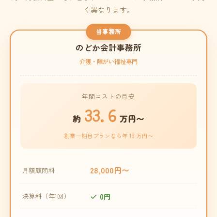
く異なります。
当事務所
のどか会計事務所
介護・障がい福祉専門
年間コストの目安
33.6
約
万円〜
創業一期目プランなら年 18 万円〜
28,000円〜
月額顧問料
0円
決算料（年1回）