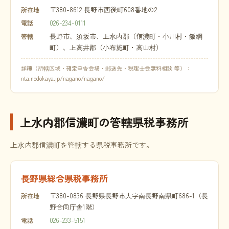
〒380-8612 長野市西後町608番地の2
所在地
026-234-0111
電話
長野市、須坂市、上水内郡（信濃町・小川村・飯綱
管轄
町）、上高井郡（小布施町・高山村）
詳細（所轄区域・確定申告会場・郵送先・税理士会無料相談 等）：
nta.nodokaya.jp/nagano/nagano/
上水内郡信濃町の管轄県税事務所
上水内郡信濃町を管轄する県税事務所です。
長野県総合県税事務所
〒380-0836 長野県長野市大字南長野南県町686-1（長
所在地
野合同庁舎1階）
026-233-5151
電話