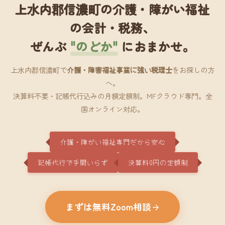
上水内郡信濃町の介護・障がい福祉
の会計・税務、
ぜんぶ
"のどか"
におまかせ。
上水内郡信濃町で
介護・障害福祉事業に強い税理士
をお探しの方
へ。
決算料不要・記帳代行込みの月額定額制。MFクラウド専門。全
国オンライン対応。
介護・障がい福祉専門だから安心
記帳代行で手間いらず
決算料0円の定額制
まずは無料Zoom相談