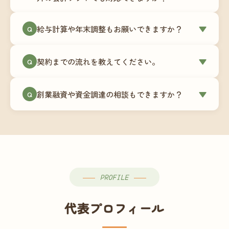
簿データの移行もお手伝いします。決算期のタイ
ミングでの乗り換えが最もスムーズですが、期中
当事務所はマネーフォワードクラウド専門でご提
給与計算や年末調整もお願いできますか？
▼
での変更も対応可能です。
Q
供しています。これから会計ソフトを導入される
場合はもちろん、他ソフトからの移行もお手伝い
はい、オプションで承っています。給与計算（勤
します。freee・弥生会計等をご利用中の場合は、
契約までの流れを教えてください。
▼
Q
怠集計あり／5名まで）は月額15,000円〜、年末調
乗り換えタイミングもあわせてご相談ください。
整（5名まで）は月額2,000円〜（いずれも税別）で
①無料Zoom相談のご予約 → ②オンライン面談
す。人数が増える場合は別途お見積りします。
創業融資や資金調達の相談もできますか？
▼
Q
（30〜60分）でご事業内容・ご要望のヒアリング
→ ③お見積り・ご契約 → ④MFクラウドの初期設
はい、対応可能です。監査法人出身の公認会計士
定 → ⑤月次顧問スタート、という流れです。ご相
が、事業計画書の作成や日本政策金融公庫・信用
談から契約まで費用は発生しませんので、お気軽
保証協会経由の融資申請をサポートします。介
にご連絡ください。
護・障がい福祉事業の特性を踏まえた資金計画を
ご提案します。
PROFILE
代表プロフィール