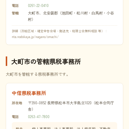
0261-22-0410
電話
大町市、北安曇郡（池田町・松川村・白馬村・小谷
管轄
村）
詳細（所轄区域・確定申告会場・郵送先・税理士会無料相談 等）：
nta.nodokaya.jp/nagano/omachi/
大町市の管轄県税事務所
大町市を管轄する県税事務所です。
中信県税事務所
〒390-0852 長野県松本市大字島立1020（松本合同庁
所在地
舎）
0263-47-7800
電話
個人事業税、法人事業税、法人県民税、不動産
税目