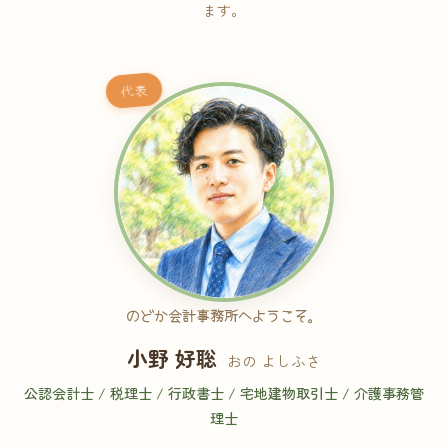
ます。
代表
のどか会計事務所へようこそ。
小野 好聡
おの よしふさ
公認会計士 / 税理士 / 行政書士 / 宅地建物取引士 / 介護事務管
理士