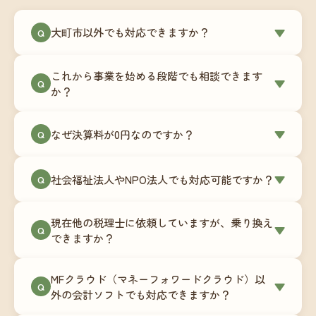
大町市以外でも対応できますか？
▼
Q
はい、大町市を含む全国対応をしています。Zoom
これから事業を始める段階でも相談できます
やチャットツールを使ったオンラインでのやり取
▼
Q
か？
りが中心ですので、地域を問わずサポート可能で
す。実際に北海道から九州まで、幅広い地域の事
もちろんです。創業一期目向けの特別料金（年間
なぜ決算料が0円なのですか？
▼
業者さまにご利用いただいています。
Q
180,000円〜）をご用意しています。事業計画の段
階から税務面でのアドバイスが可能です。融資相
毎月の記帳代行を通じて、決算に必要な準備を月
談にも対応しています。
社会福祉法人やNPO法人でも対応可能ですか？
▼
Q
次で進めています。そのため、決算時に追加の作
業負担が少なく、決算料をいただかないサブスク
対応可能です。ただし、社会福祉法人・NPO法人
リプション型の料金体系を実現しています。年間
現在他の税理士に依頼していますが、乗り換え
は営利法人とは会計基準や監査要件が異なるた
▼
Q
コストが事前にわかるので、資金繰りの見通しも
できますか？
め、別途お見積りとなります。まずはお気軽にご
立てやすくなります。
相談ください。
はい、スムーズに引き継げるようサポートいたし
MFクラウド（マネーフォワードクラウド）以
ます。前任の税理士事務所との連携や、過去の帳
▼
Q
外の会計ソフトでも対応できますか？
簿データの移行もお手伝いします。決算期のタイ