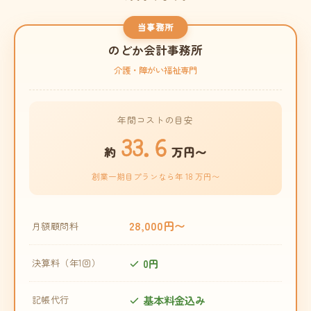
当事務所
のどか会計事務所
介護・障がい福祉専門
年間コストの目安
33.6
約
万円〜
創業一期目プランなら年 18 万円〜
28,000円〜
月額顧問料
0円
決算料（年1回）
基本料金込み
記帳代行