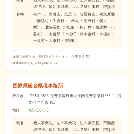
取得税、軽油引取税、ゴルフ場利用税、狩猟税
松本市、大町市、塩尻市、安曇野市、東筑摩郡
管轄
（麻績村・生坂村・山形村・朝日村・筑北
村）、北安曇郡（池田町・松川村・白馬村・小
谷村）、木曽郡（上松町・南木曽町・木祖村・
王滝村・大桑村・木曽町）
詳細（所轄区域・税目別ダイヤルイン・代表電話 等）：
pref.nodokaya.jp/nagano/chushin/
長野県総合県税事務所
〒380-0836 長野県長野市大字南長野南県町686-1（長
所在地
野合同庁舎1階）
026-233-5151
電話
個人事業税、法人事業税、法人県民税、不動産
税目
取得税、軽油引取税、ゴルフ場利用税、狩猟税