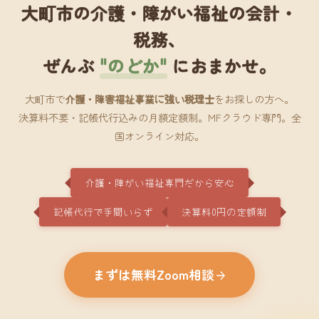
大町市の介護・障がい福祉の会計・
税務、
ぜんぶ
"のどか"
におまかせ。
大町市で
介護・障害福祉事業に強い税理士
をお探しの方へ。
決算料不要・記帳代行込みの月額定額制。MFクラウド専門。全
国オンライン対応。
介護・障がい福祉専門だから安心
記帳代行で手間いらず
決算料0円の定額制
まずは無料Zoom相談