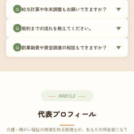
ミングでの乗り換えが最もスムーズですが、期中
当事務所はマネーフォワードクラウド専門でご提
給与計算や年末調整もお願いできますか？
▼
での変更も対応可能です。
Q
供しています。これから会計ソフトを導入される
場合はもちろん、他ソフトからの移行もお手伝い
はい、オプションで承っています。給与計算（勤
します。freee・弥生会計等をご利用中の場合は、
契約までの流れを教えてください。
▼
Q
怠集計あり／5名まで）は月額15,000円〜、年末調
乗り換えタイミングもあわせてご相談ください。
整（5名まで）は月額2,000円〜（いずれも税別）で
①無料Zoom相談のご予約 → ②オンライン面談
す。人数が増える場合は別途お見積りします。
創業融資や資金調達の相談もできますか？
▼
Q
（30〜60分）でご事業内容・ご要望のヒアリング
→ ③お見積り・ご契約 → ④MFクラウドの初期設
はい、対応可能です。監査法人出身の公認会計士
定 → ⑤月次顧問スタート、という流れです。ご相
が、事業計画書の作成や日本政策金融公庫・信用
談から契約まで費用は発生しませんので、お気軽
保証協会経由の融資申請をサポートします。介
にご連絡ください。
護・障がい福祉事業の特性を踏まえた資金計画を
ご提案します。
PROFILE
代表プロフィール
介護・障がい福祉の現場を知る税理士が、あなたの伴走者になり