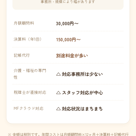
事務所・規模により幅があります
30,000円〜
月額顧問料
150,000円〜
決算料（年1回）
別途料金が多い
記帳代行
介護・福祉の専門
△ 対応事務所は少ない
性
△ スタッフ対応が中心
税理士が直接対応
△ 対応状況はまちまち
MFクラウド対応
※ 金額は税別です。年間コストは月額顧問料×12ヶ月＋決算料＋記帳代行