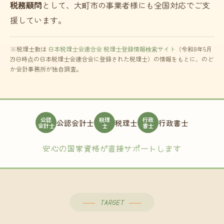
税務顧問
として、大町市の事業者様にも全国対応でご支
援しています。
※税理士数は
日本税理士会連合会 税理士登録情報検索サイト
（令和8年5月
29日時点の日本税理士会連合会に登録された税理士）の情報をもとに、のど
か会計事務所が独自調査。
公認
税理
行政
公認会計士
税理士
行政書士
会計士
士
書士
安心の国家資格が直接サポートします
TARGET