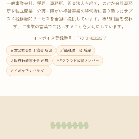
一般事業会社、税理士事務所、監査法人を経て、のどか会計事務
所を独立開業。介護・障がい福祉事業の経営者に寄り添ったサブ
スク税務顧問サービスを全国に提供しています。専門用語を使わ
ず、ご事業の言葉でお話しすることを大切にしています。
インボイス登録番号：T7810142329217
日本公認会計士協会 所属
近畿税理士会 所属
大阪府行政書士会 所属
MFクラウド公認メンバー
カイポケアンバサダー