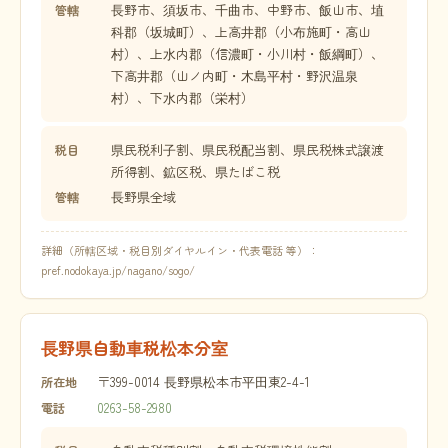
長野市、須坂市、千曲市、中野市、飯山市、埴
管轄
科郡（坂城町）、上高井郡（小布施町・高山
村）、上水内郡（信濃町・小川村・飯綱町）、
下高井郡（山ノ内町・木島平村・野沢温泉
村）、下水内郡（栄村）
県民税利子割、県民税配当割、県民税株式譲渡
税目
所得割、鉱区税、県たばこ税
長野県全域
管轄
詳細（所轄区域・税目別ダイヤルイン・代表電話 等）：
pref.nodokaya.jp/nagano/sogo/
長野県自動車税松本分室
〒399-0014 長野県松本市平田東2-4-1
所在地
0263-58-2980
電話